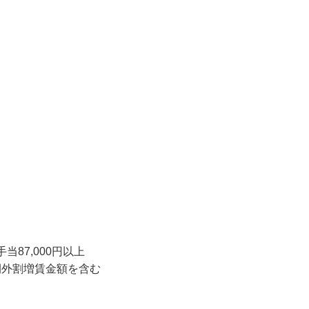
up/#/player?akey=92220d317a49e4f7da334ef2d8e1854b

務
当87,000円以上

間外割増賃金額を含む
