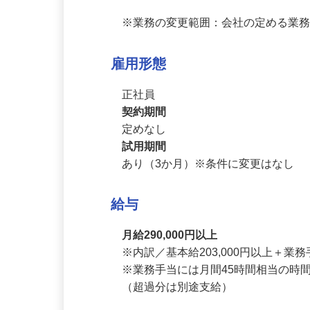
https://v.classtream.jp/create-gro
※業務の変更範囲：会社の定める業
雇用形態
正社員
契約期間
定めなし
試用期間
あり（3か月）※条件に変更はなし
給与
月給290,000円以上
※内訳／基本給203,000円以上＋業務手
※業務手当には月間45時間相当の時