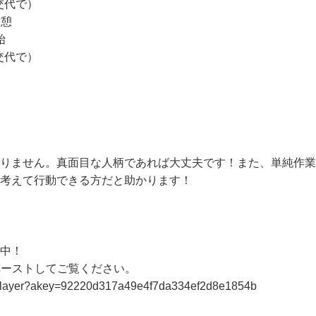
ト）

交代で）

憩

始

交代で）



ありません。真面目な人柄であれば大丈夫です！また、単純作
考えて行動できる方だと助かります！

！ 

ペーストしてご覧ください。
