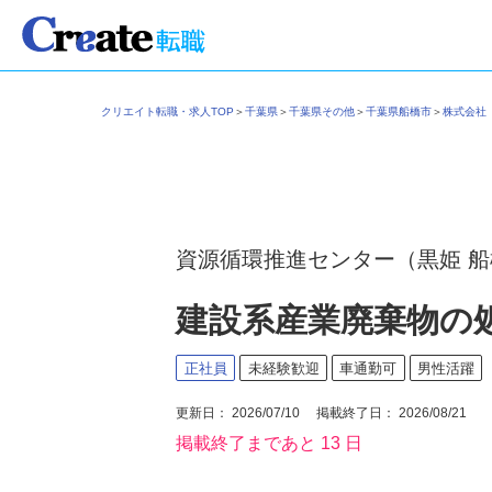
クリエイト転職・求人TOP
＞
千葉県
＞
千葉県その他
＞
千葉県船橋市
＞
株式会
資源循環推進センター（黒姫 
建設系産業廃棄物の
正社員
未経験歓迎
車通勤可
男性活躍
更新日： 2026/07/10 掲載終了日： 2026/08/21
掲載終了まであと 13 日