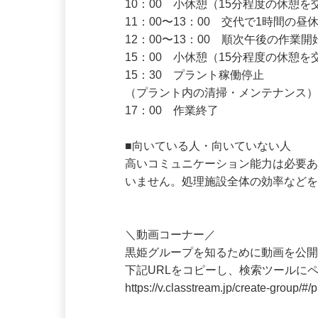
（プラントを稼働し、選別作業スター
10：00　小休憩（15分程度の休憩を
11：00〜13：00　交代で1時間の昼休
12：00〜13：00　順次午後の作業開
15：00　小休憩（15分程度の休憩を
15：30　プラント稼働停止

（プラント内の清掃・メンテナンス）
17：00　作業終了

■向いている人・向いていない人

高いコミュニケーション能力は必要
いません。処理施設全体の効率などを
＼動画コーナー／ 

黒姫グループを知るために動画を公開中
下記URLをコピーし、検索ツールに