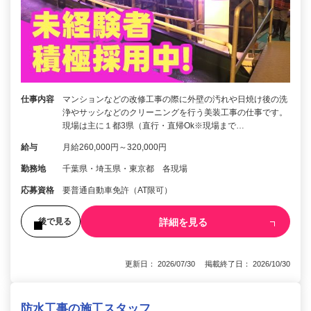
仕事内容
マンションなどの改修工事の際に外壁の汚れや日焼け後の洗
浄やサッシなどのクリーニングを行う美装工事の仕事です。
現場は主に１都3県（直行・直帰Ok※現場まで…
給与
月給260,000円～320,000円
勤務地
千葉県・埼玉県・東京都 各現場
応募資格
要普通自動車免許（AT限可）
詳細を見る
後で見る
更新日： 2026/07/30 掲載終了日： 2026/10/30
防水工事の施工スタッフ