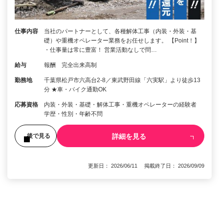
仕事内容
当社のパートナーとして、各種解体工事（内装・外装・基
礎）や重機オペレーター業務をお任せします。 【Point！】
・仕事量は常に豊富！ 営業活動なしで問…
給与
報酬 完全出来高制
勤務地
千葉県松戸市六高台2-8／東武野田線「六実駅」より徒歩13
分 ★車・バイク通勤OK
応募資格
内装・外装・基礎・解体工事・重機オペレーターの経験者
学歴・性別・年齢不問
詳細を見る
後で見る
更新日： 2026/06/11 掲載終了日： 2026/09/09
1