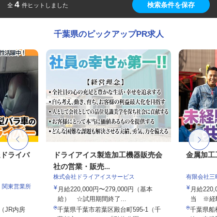
4
検索条件を保存
全
件ヒットしました
千葉県のピックアップPR求人
送ドライバ
ドライアイス製造加工機器販売会
金属加工
社の営業・販売...
株式会社ドライアイスサービス
有限会社三
 関東営業所
月給220,000円〜279,000円（基本
月給220,
給） ☆試用期間終了...
当 ※経験
0（JR内房
千葉県千葉市若葉区殿台町595-1（千
千葉県船橋