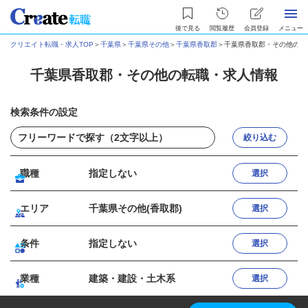
後で見る
閲覧履歴
会員登録
メニュー
クリエイト転職・求人TOP
＞
千葉県
＞
千葉県その他
＞
千葉県香取郡
＞
千葉県香取郡・その他の転
千葉県香取郡・その他の転職・求人情報
検索条件の設定
絞り込む
職種
指定しない
選択
エリア
千葉県その他(香取郡)
選択
条件
指定しない
選択
業種
建築・建設・土木系
選択