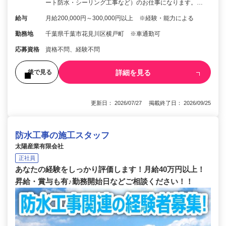
ート防水・シーリング工事など）のお仕事になります。…
給与
月給200,000円～300,000円以上 ※経験・能力による
勤務地
千葉県千葉市花見川区横戸町 ※車通勤可
応募資格
資格不問、経験不問
詳細を見る
後で見る
更新日： 2026/07/27 掲載終了日： 2026/09/25
防水工事の施工スタッフ
太陽産業有限会社
正社員
あなたの経験をしっかり評価します！月給40万円以上！
昇給・賞与も有♪勤務開始日などご相談ください！！