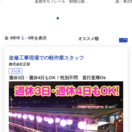
.
葉都市モノレール「動物公園...
線・東武
4
1
-
4
全
件中
件を表示
改修工事現場での軽作業スタッフ
株式会社正栄
正社員
週休3日・週休4日もOK！性別不問 直行直帰Ok