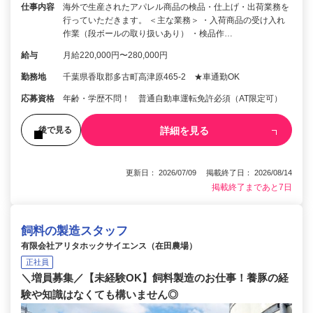
仕事内容
海外で生産されたアパレル商品の検品・仕上げ・出荷業務を
行っていただきます。 ＜主な業務＞ ・入荷商品の受け入れ
作業（段ボールの取り扱いあり） ・検品作…
給与
月給220,000円〜280,000円
勤務地
千葉県香取郡多古町高津原465-2 ★車通勤OK
応募資格
年齢・学歴不問！ 普通自動車運転免許必須（AT限定可）
詳細を見る
後で見る
更新日： 2026/07/09 掲載終了日： 2026/08/14
掲載終了まであと7日
飼料の製造スタッフ
有限会社アリタホックサイエンス（在田農場）
正社員
＼増員募集／【未経験OK】飼料製造のお仕事！養豚の経
験や知識はなくても構いません◎