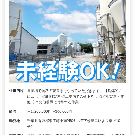
仕事内容
養豚場で飼料の製造を行なっていただきます。 【具体的に
は……】 ◎飼料製造 ◎工場内での荷下ろし ◎堆肥製造・運
搬 ◎その他養豚に付帯する作業 …
給与
月給260,000円〜300,000円
勤務地
千葉県香取郡東庄町小南2506（JR下総豊里駅より車で10
分）