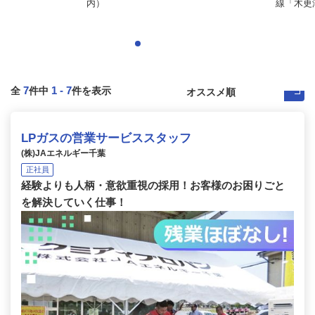
内）
線「木更津
7
1
-
7
全
件中
件を表示
LPガスの営業サービススタッフ
(株)JAエネルギー千葉
正社員
経験よりも人柄・意欲重視の採用！お客様のお困りごと
を解決していく仕事！