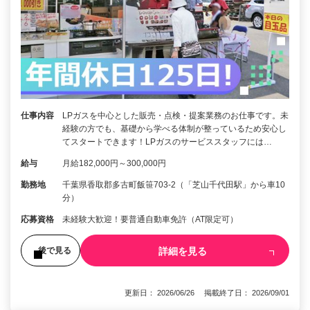
仕事内容
LPガスを中心とした販売・点検・提案業務のお仕事です。未
経験の方でも、基礎から学べる体制が整っているため安心し
てスタートできます！LPガスのサービススタッフには…
給与
月給182,000円～300,000円
勤務地
千葉県香取郡多古町飯笹703-2（「芝山千代田駅」から車10
分）
応募資格
未経験大歓迎！要普通自動車免許（AT限定可）
詳細を見る
後で見る
更新日： 2026/06/26 掲載終了日： 2026/09/01