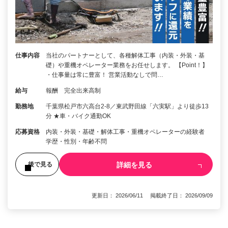
仕事内容
当社のパートナーとして、各種解体工事（内装・外装・基
礎）や重機オペレーター業務をお任せします。 【Point！】
・仕事量は常に豊富！ 営業活動なしで問…
給与
報酬 完全出来高制
勤務地
千葉県松戸市六高台2-8／東武野田線「六実駅」より徒歩13
分 ★車・バイク通勤OK
応募資格
内装・外装・基礎・解体工事・重機オペレーターの経験者
学歴・性別・年齢不問
詳細を見る
後で見る
更新日： 2026/06/11 掲載終了日： 2026/09/09