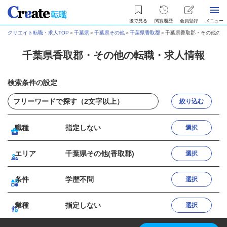
後で見る
閲覧履歴
会員登録
メニュー
クリエイト転職・求人TOP
＞
千葉県
＞
千葉県その他
＞
千葉県香取郡
＞
千葉県香取郡・その他の転
千葉県香取郡・その他の転職・求人情報
検索条件の設定
絞り込む
職種
指定しない
選択
エリア
千葉県その他(香取郡)
選択
条件
学歴不問
選択
業種
指定しない
選択