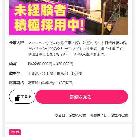
仕事内容
マンションなどの改修工事の際に外壁の汚れや日焼け後の洗
浄やサッシなどのクリーニングを行う美装工事の仕事です。
現場は主に１都3県（直行・直帰Ok※現場まで…
給与
月給260,000円～320,000円
勤務地
千葉県・埼玉県・東京都 各現場
応募資格
要普通自動車免許（AT限可）
詳細を見る
後で見る
更新日： 2026/07/30 掲載終了日： 2026/10/30
NEW