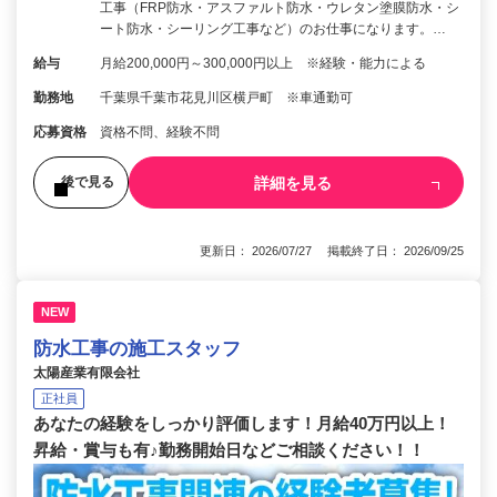
工事（FRP防水・アスファルト防水・ウレタン塗膜防水・シ
ート防水・シーリング工事など）のお仕事になります。…
給与
月給200,000円～300,000円以上 ※経験・能力による
勤務地
千葉県千葉市花見川区横戸町 ※車通勤可
応募資格
資格不問、経験不問
詳細を見る
後で見る
更新日： 2026/07/27 掲載終了日： 2026/09/25
NEW
防水工事の施工スタッフ
太陽産業有限会社
正社員
あなたの経験をしっかり評価します！月給40万円以上！
昇給・賞与も有♪勤務開始日などご相談ください！！