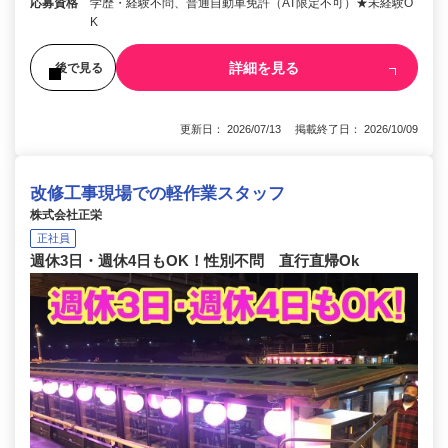
応募資格
学歴・経験不問、普通自動車免許（AT限定不可）★未経験O
K
詳細を見る
後で見る
更新日： 2026/07/13 掲載終了日： 2026/10/09
改修工事現場での軽作業スタッフ
株式会社正栄
正社員
週休3日・週休4日もOK！性別不問 直行直帰Ok