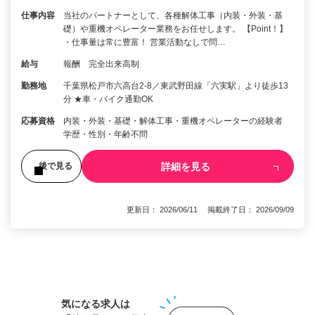
仕事内容
当社のパートナーとして、各種解体工事（内装・外装・基
礎）や重機オペレーター業務をお任せします。 【Point！】
・仕事量は常に豊富！ 営業活動なしで問…
給与
報酬 完全出来高制
勤務地
千葉県松戸市六高台2-8／東武野田線「六実駅」より徒歩13
分 ★車・バイク通勤OK
応募資格
内装・外装・基礎・解体工事・重機オペレーターの経験者
学歴・性別・年齢不問
詳細を見る
後で見る
更新日： 2026/06/11 掲載終了日： 2026/09/09
1
気になる求人は