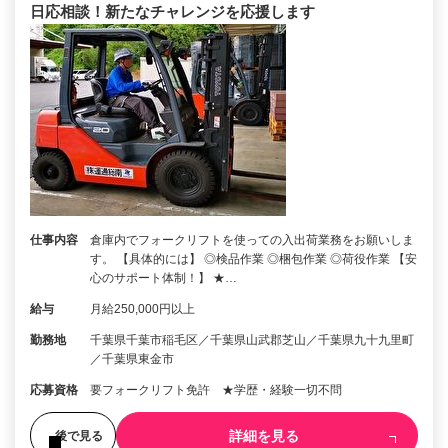
日応相談！新たなチャレンジを応援します
仕事内容
倉庫内でフォークリフトを使っての入出荷業務をお願いしま
す。 【具体的には】 ◎検品作業 ◎梱包作業 ◎荷役作業 【安
心のサポート体制！】 ★…
給与
月給250,000円以上
勤務地
千葉県千葉市稲毛区／千葉県山武郡芝山／千葉県九十九里町
／千葉県東金市
応募資格
要フォークリフト免許 ★学歴・経験一切不問
詳細を見る
後で見る