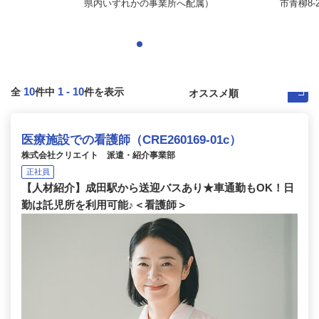
県内いずれかの事業所へ配属）
市青柳8-2
10
1
-
10
全
件中
件を表示
医療施設での看護師（CRE260169-01c）
株式会社クリエイト 派遣・紹介事業部
正社員
【人材紹介】成田駅から送迎バスあり★車通勤もOK！日
勤は託児所を利用可能♪＜看護師＞