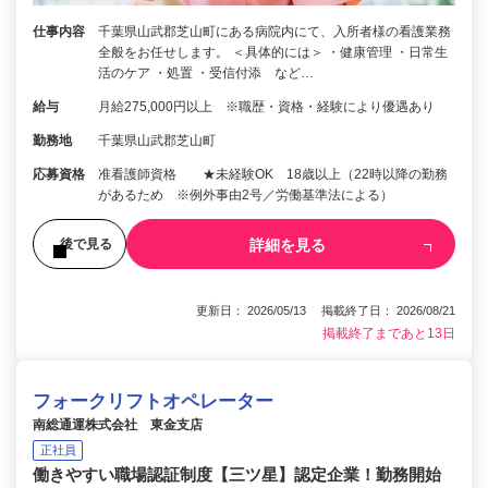
仕事内容
千葉県山武郡芝山町にある病院内にて、入所者様の看護業務
全般をお任せします。 ＜具体的には＞ ・健康管理 ・日常生
活のケア ・処置 ・受信付添 など…
給与
月給275,000円以上 ※職歴・資格・経験により優遇あり
勤務地
千葉県山武郡芝山町
応募資格
准看護師資格 ★未経験OK 18歳以上（22時以降の勤務
があるため ※例外事由2号／労働基準法による）
詳細を見る
後で見る
更新日： 2026/05/13 掲載終了日： 2026/08/21
掲載終了まであと13日
フォークリフトオペレーター
南総通運株式会社 東金支店
正社員
働きやすい職場認証制度【三ツ星】認定企業！勤務開始