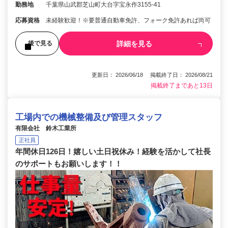
勤務地
千葉県山武郡芝山町大台字宝永作3155-41
応募資格
未経験歓迎！※要普通自動車免許、フォーク免許あれば尚可
詳細を見る
後で見る
更新日： 2026/06/18 掲載終了日： 2026/08/21
掲載終了まであと13日
工場内での機械整備及び管理スタッフ
有限会社 鈴木工業所
正社員
年間休日126日！嬉しい土日祝休み！経験を活かして社長
のサポートもお願いします！！