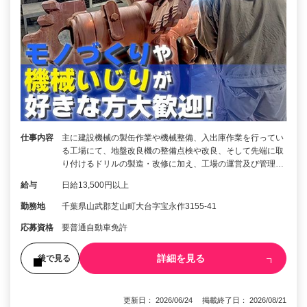
仕事内容
主に建設機械の製缶作業や機械整備、入出庫作業を行ってい
る工場にて、地盤改良機の整備点検や改良、そして先端に取
り付けるドリルの製造・改修に加え、工場の運営及び管理…
給与
日給13,500円以上
勤務地
千葉県山武郡芝山町大台字宝永作3155-41
応募資格
要普通自動車免許
詳細を見る
後で見る
更新日： 2026/06/24 掲載終了日： 2026/08/21