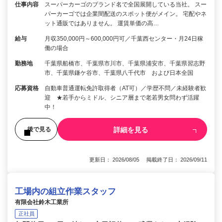
仕事内容
スーパーカーゴのブランド名で全国展開している当社。 スー
パーカーゴでは企業間配送のスポット便がメイン。 宅配やネ
ット通販ではありません。 運賃単価の高…
給与
月収350,000円～600,000円可／千葉西センター・月24日稼
働の場合
勤務地
千葉県船橋市、千葉県市川市、千葉県浦安市、千葉県習志野
市、千葉県鎌ケ谷市、千葉県八千代市 および日本全国
応募資格
自動車普通運転免許取得者（AT可）／学歴不問／未経験者歓
迎 ★若手からミドル、シニア層まで老若男女問わず活躍
中！
詳細を見る
後で見る
更新日： 2026/08/05 掲載終了日： 2026/09/11
工場内の組立作業スタッフ
有限会社鈴木工業所
正社員