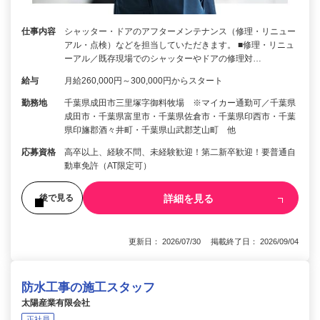
仕事内容
シャッター・ドアのアフターメンテナンス（修理・リニュー
アル・点検）などを担当していただきます。 ■修理・リニュ
ーアル／既存現場でのシャッターやドアの修理対…
給与
月給260,000円～300,000円からスタート
勤務地
千葉県成田市三里塚字御料牧場 ※マイカー通勤可／千葉県
成田市・千葉県富里市・千葉県佐倉市・千葉県印西市・千葉
県印旛郡酒々井町・千葉県山武郡芝山町 他
応募資格
高卒以上、経験不問、未経験歓迎！第二新卒歓迎！要普通自
動車免許（AT限定可）
詳細を見る
後で見る
更新日： 2026/07/30 掲載終了日： 2026/09/04
防水工事の施工スタッフ
太陽産業有限会社
正社員