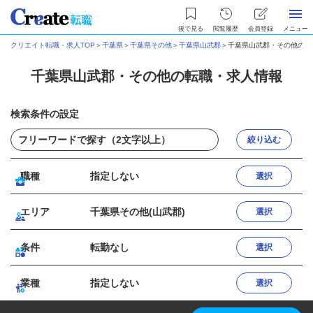
後で見る
閲覧履歴
会員登録
メニュー
クリエイト転職・求人TOP
＞
千葉県
＞
千葉県その他
＞
千葉県山武郡
＞
千葉県山武郡・その他の転
千葉県山武郡・その他の転職・求人情報
検索条件の設定
絞り込む
職種
指定しない
選択
エリア
千葉県その他(山武郡)
選択
条件
転勤なし
選択
業種
指定しない
選択