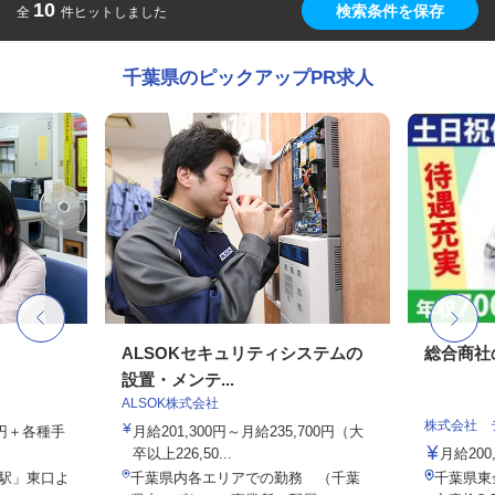
10
検索条件を保存
全
件ヒットしました
千葉県のピックアップPR求人
ALSOKセキュリティシステムの
総合商社
設置・メンテ...
ALSOK株式会社
株式会社 
00円＋各種手
月給201,300円～月給235,700円（大
卒以上226,50...
月給200,
柏駅」東口よ
千葉県内各エリアでの勤務 （千葉
千葉県東