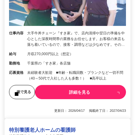
仕事内容
大手牛丼チェーン『すき家』で、店内清掃や翌日の準備を中
心とした深夜時間帯の業務をお任せします。お客様の来店も
落ち着いているので、接客・調理などは少なめです。その…
給与
月収270,000円以上（想定）
勤務地
千葉県の「すき家」各店舗
応募資格
未経験者大歓迎 ■年齢・転職回数・ブランクなど一切不問
（40～50代で入社した人も多数！） ■高卒以上
詳細を見る
後で見る
更新日： 2026/04/17 掲載終了日： 2027/04/23
特別養護老人ホームの看護師