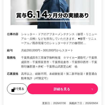
仕事内容
シャッター・ドアのアフターメンテナンス（修理・リニュー
アル・点検）などを担当していただきます。 ■修理・リニュ
ーアル／既存現場でのシャッターやドアの修理対…
給与
月給260,000円～300,000円からスタート
勤務地
千葉県成田市三里塚字御料牧場 ※マイカー通勤可／千葉県
成田市・千葉県富里市・千葉県佐倉市・千葉県印西市・千葉
県印旛郡酒々井町・千葉県山武郡芝山町 他
応募資格
高卒以上、経験不問、未経験歓迎！第二新卒歓迎！要普通自
動車免許（AT限定可）
詳細を見る
後で見る
更新日： 2026/07/30 掲載終了日： 2026/09/04