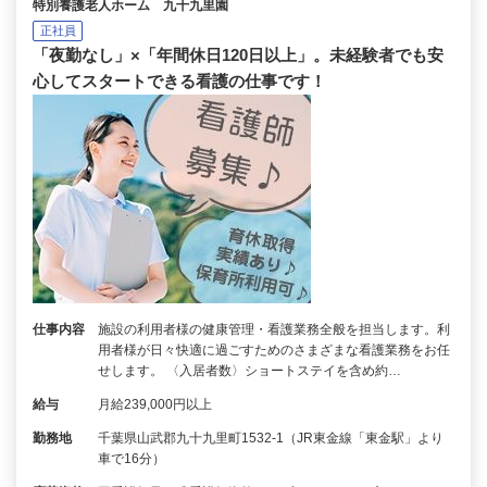
特別養護老人ホーム 九十九里園
正社員
「夜勤なし」×「年間休日120日以上」。未経験者でも安
心してスタートできる看護の仕事です！
仕事内容
施設の利用者様の健康管理・看護業務全般を担当します。利
用者様が日々快適に過ごすためのさまざまな看護業務をお任
せします。 〈入居者数〉ショートステイを含め約…
給与
月給239,000円以上
勤務地
千葉県山武郡九十九里町1532-1（JR東金線「東金駅」より
車で16分）