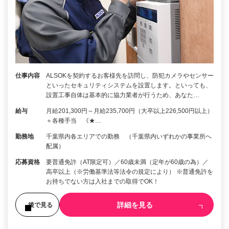
仕事内容
ALSOKを契約するお客様先を訪問し、防犯カメラやセンサー
といったセキュリティシステムを設置します。といっても、
設置工事自体は基本的に協力業者が行うため、あなた…
給与
月給201,300円～月給235,700円（大卒以上226,500円以上）
＋各種手当 《★…
勤務地
千葉県内各エリアでの勤務 （千葉県内いずれかの事業所へ
配属）
応募資格
要普通免許（AT限定可）／60歳未満（定年が60歳の為）／
高卒以上（※労働基準法等法令の規定により） ※普通免許を
お持ちでない方は入社までの取得でOK！
詳細を見る
後で見る