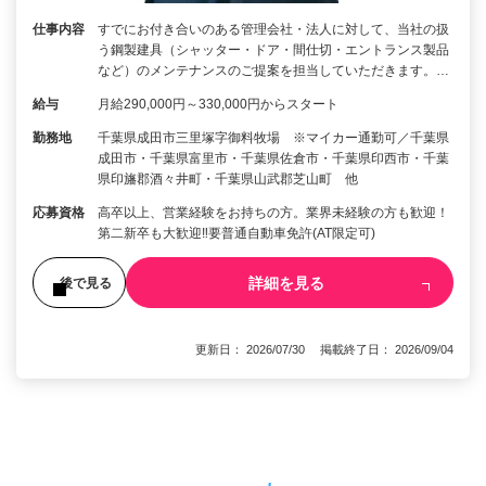
仕事内容
すでにお付き合いのある管理会社・法人に対して、当社の扱
う鋼製建具（シャッター・ドア・間仕切・エントランス製品
など）のメンテナンスのご提案を担当していただきます。…
給与
月給290,000円～330,000円からスタート
勤務地
千葉県成田市三里塚字御料牧場 ※マイカー通勤可／千葉県
成田市・千葉県富里市・千葉県佐倉市・千葉県印西市・千葉
県印旛郡酒々井町・千葉県山武郡芝山町 他
応募資格
高卒以上、営業経験をお持ちの方。業界未経験の方も歓迎！
第二新卒も大歓迎‼要普通自動車免許(AT限定可)
詳細を見る
後で見る
更新日： 2026/07/30 掲載終了日： 2026/09/04
1