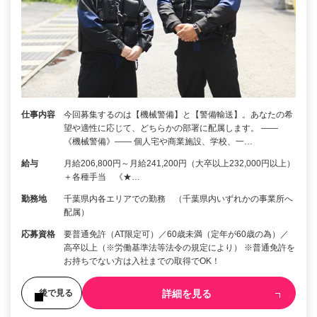
仕事内容
今回募集するのは【機械警備】と【警備輸送】。あなたの希
望や適性に応じて、どちらかの部署に配属します。 ――
《機械警備》―― 個人宅や商業施設、学校、一…
給与
月給206,800円～月給241,200円（大卒以上232,000円以上）
＋各種手当 《★…
勤務地
千葉県内各エリアでの勤務 （千葉県内いずれかの事業所へ
配属）
応募資格
要普通免許（AT限定可）／60歳未満（定年が60歳の為）／
高卒以上（※労働基準法等法令の規定により） ※普通免許を
お持ちでない方は入社までの取得でOK！
詳細を見る
後で見る