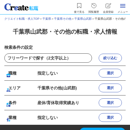
後で見る
閲覧履歴
会員登録
メニュー
クリエイト転職・求人TOP
＞
千葉県
＞
千葉県その他
＞
千葉県山武郡
＞
千葉県山武郡・その他の転
千葉県山武郡・その他の転職・求人情報
検索条件の設定
絞り込む
職種
指定しない
選択
エリア
千葉県その他(山武郡)
選択
条件
産休/育休取得実績あり
選択
業種
指定しない
選択