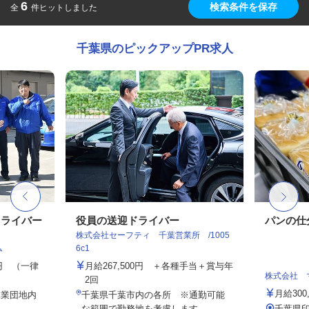
6
検索条件を保存
全
件ヒットしました
千葉県のピックアップPR求人
ドライバー
役員の送迎ドライバー
パンの仕
株式会社セーフティ 千葉営業所 /1005
ム
6c1
00円 （一律
月給267,500円 ＋各種手当＋賞与年
株式会社 
2回
月給300
工業団地内
千葉県千葉市内の各所 ※通勤可能
な範囲で勤務地を考慮します。
千葉県印