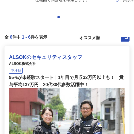
6
1
-
6
全
件中
件を表示
ALSOKのセキュリティスタッフ
ALSOK株式会社
正社員
95%が未経験スタート｜1年目で月収32万円以上も！｜賞
与平均137万円｜20代30代多数活躍中！