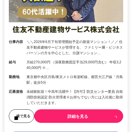
仕事内容
＼＼2026年6月下旬管理開始予定の新規マンション！／／ 住
友不動産建物サービスが管理する、 ファミリー層・ビジネス
パーソンの方を中心とした、分譲マンション…
給与
月給270,000円 （深夜勤務固定手当29,000円含む） 年収3,2
40,000円 ※…
勤務地
東京都中央区月島/東京メトロ有楽町線、都営大江戸線「月島
駅」徒歩5分
応募資格
未経験歓迎！中高年活躍中！【尚可】防災センター要員 自衛
消防技術認定 防火管理者※お持ちでない方には入社後に取得
していただきます。
詳細を見る
後で見る