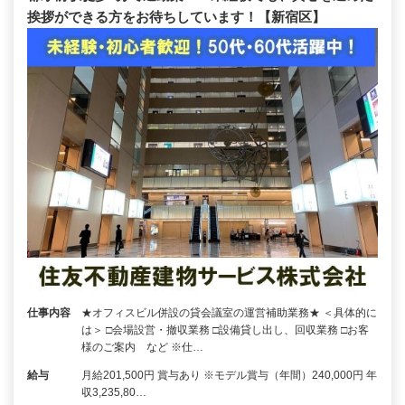
挨拶ができる方をお待ちしています！【新宿区】
仕事内容
★オフィスビル併設の貸会議室の運営補助業務★ ＜具体的に
は＞ □会場設営・撤収業務 □設備貸し出し、回収業務 □お客
様のご案内 など ※仕…
給与
月給201,500円 賞与あり ※モデル賞与（年間）240,000円 年
収3,235,80…