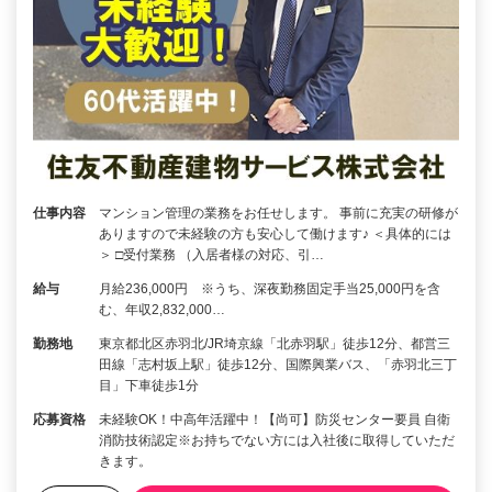
仕事内容
マンション管理の業務をお任せします。 事前に充実の研修が
ありますので未経験の方も安心して働けます♪ ＜具体的には
＞ □受付業務 （入居者様の対応、引…
給与
月給236,000円 ※うち、深夜勤務固定手当25,000円を含
む、年収2,832,000…
勤務地
東京都北区赤羽北/JR埼京線「北赤羽駅」徒歩12分、都営三
田線「志村坂上駅」徒歩12分、国際興業バス、「赤羽北三丁
目」下車徒歩1分
応募資格
未経験OK！中高年活躍中！【尚可】防災センター要員 自衛
消防技術認定※お持ちでない方には入社後に取得していただ
きます。