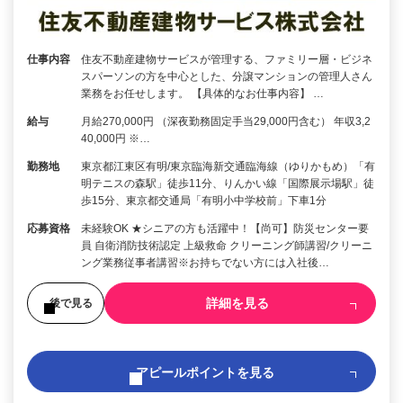
仕事内容
住友不動産建物サービスが管理する、ファミリー層・ビジネ
スパーソンの方を中心とした、分譲マンションの管理人さん
業務をお任せします。 【具体的なお仕事内容】 …
給与
月給270,000円 （深夜勤務固定手当29,000円含む） 年収3,2
40,000円 ※…
勤務地
東京都江東区有明/東京臨海新交通臨海線（ゆりかもめ）「有
明テニスの森駅」徒歩11分、りんかい線「国際展示場駅」徒
歩15分、東京都交通局「有明小中学校前」下車1分
応募資格
未経験OK ★シニアの方も活躍中！【尚可】防災センター要
員 自衛消防技術認定 上級救命 クリーニング師講習/クリーニ
ング業務従事者講習※お持ちでない方には入社後…
詳細を見る
後で見る
アピールポイントを見る