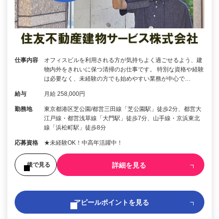
仕事内容
オフィスビルを利用される方が気持ちよく過ごせるよう、建
物内外をきれいに保つ清掃のお仕事です。 特別な資格や経験
は必要なく、未経験の方でも始めやすい業務が中心で…
給与
月給 258,000円
勤務地
東京都港区芝公園/都営三田線「芝公園駅」徒歩2分、都営大
江戸線・都営浅草線「大門駅」徒歩7分、山手線・京浜東北
線「浜松町駅」徒歩8分
応募資格
★未経験OK！中高年活躍中！
詳細を見る
後で見る
アピールポイントを見る