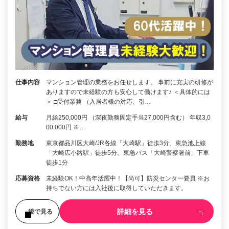
仕事内容
マンション管理の業務をお任せします。 事前に充実の研修が
ありますので未経験の方も安心して働けます♪ ＜具体的には
＞ □受付業務 （入居者様の対応、引…
給与
月給250,000円 （深夜勤務固定手当27,000円含む） 年収3,0
00,000円 ※…
勤務地
東京都品川区大崎/JR各線「大崎駅」徒歩3分、東急池上線
「大崎広小路駅」徒歩5分、東急バス「大崎警察署前」下車
徒歩1分
応募資格
未経験OK！中高年活躍中！【尚可】防災センター要員 ※お
持ちでない方には入社後に取得していただきます。
詳細を見る
後で見る