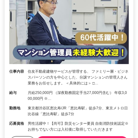
仕事内容
住友不動産建物サービスが管理する、 ファミリー層・ビジネ
スパーソンの方を中心とした、分譲マンションの管理人さん
業務をお任せします。 ＜具体的には＞ □…
給与
月給250,000円 （深夜勤務固定手当27,000円含む） 年収3,0
00,000円 ※…
勤務地
東京都渋谷区恵比寿/JR「恵比寿駅」徒歩7分、東京メトロ日
比谷線「恵比寿駅」徒歩7分
応募資格
男性活躍中！【尚可】防災センター要員 自衛消防技術認定※
お持ちでない方には入社後に取得していただきます