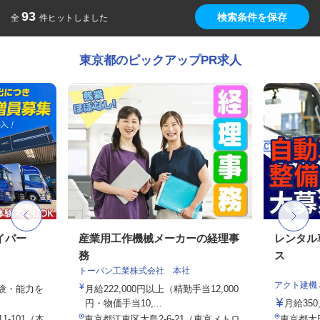
93
検索条件を保存
全
件ヒットしました
東京都のピックアップPR求人
イバー
産業用工作機械メーカーの経理事
レンタル
務
ス
トーバン工業株式会社 本社
アクト建機
経験・能力を
月給222,000円以上（精勤手当12,000
円・物価手当10,...
月給350
1-101（本
東京都江東区大島2-6-21（東京メトロ
東京都大田