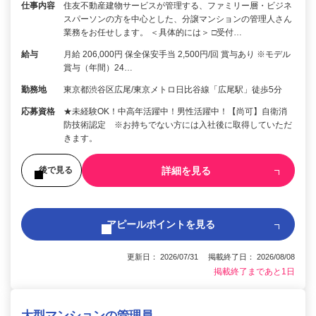
仕事内容
住友不動産建物サービスが管理する、ファミリー層・ビジネ
スパーソンの方を中心とした、分譲マンションの管理人さん
業務をお任せします。 ＜具体的には＞ □受付…
給与
月給 206,000円 保全保安手当 2,500円/回 賞与あり ※モデル
賞与（年間）24…
勤務地
東京都渋谷区広尾/東京メトロ日比谷線「広尾駅」徒歩5分
応募資格
★未経験OK！中高年活躍中！男性活躍中！【尚可】自衛消
防技術認定 ※お持ちでない方には入社後に取得していただ
きます。
詳細を見る
後で見る
アピールポイントを見る
更新日： 2026/07/31 掲載終了日： 2026/08/08
掲載終了まであと1日
大型マンションの管理員