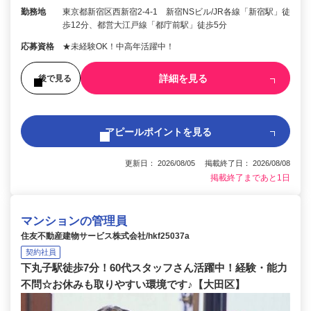
勤務地
東京都新宿区西新宿2-4-1 新宿NSビル/JR各線「新宿駅」徒
歩12分、都営大江戸線「都庁前駅」徒歩5分
応募資格
★未経験OK！中高年活躍中！
詳細を見る
後で見る
アピールポイントを見る
更新日： 2026/08/05 掲載終了日： 2026/08/08
掲載終了まであと1日
マンションの管理員
住友不動産建物サービス株式会社/hkf25037a
契約社員
下丸子駅徒歩7分！60代スタッフさん活躍中！経験・能力
不問☆お休みも取りやすい環境です♪【大田区】