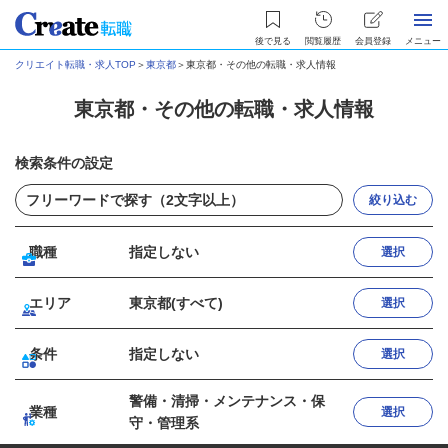
後で見る
閲覧履歴
会員登録
メニュー
クリエイト転職・求人TOP
＞
東京都
＞
東京都・その他の転職・求人情報
東京都・その他の転職・求人情報
検索条件の設定
絞り込む
職種
指定しない
選択
エリア
東京都(すべて)
選択
条件
指定しない
選択
警備・清掃・メンテナンス・保
業種
選択
守・管理系