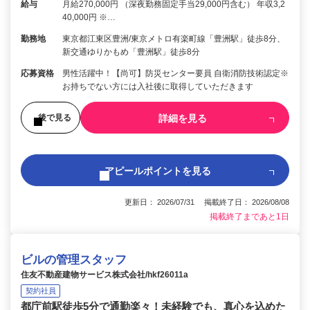
給与
月給270,000円 （深夜勤務固定手当29,000円含む） 年収3,2
40,000円 ※…
勤務地
東京都江東区豊洲/東京メトロ有楽町線「豊洲駅」徒歩8分、
新交通ゆりかもめ「豊洲駅」徒歩8分
応募資格
男性活躍中！【尚可】防災センター要員 自衛消防技術認定※
お持ちでない方には入社後に取得していただきます
詳細を見る
後で見る
アピールポイントを見る
更新日： 2026/07/31 掲載終了日： 2026/08/08
掲載終了まであと1日
ビルの管理スタッフ
住友不動産建物サービス株式会社/hkf26011a
契約社員
都庁前駅徒歩5分で通勤楽々！未経験でも、真心を込めた