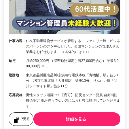
仕事内容
住友不動産建物サービスが管理する、 ファミリー層・ビジネ
スパーソンの方を中心とした、分譲マンションの管理人さん
業務をお任せします。 ＜具体的には＞ □…
給与
月給250,000円 （深夜勤務固定手当27,000円含む） 年収3,0
00,000円 ※…
勤務地
東京都品川区南品川/京浜急行電鉄本線「青物横丁駅」徒歩1
分、JR京浜東北線「大井町駅」徒歩13分、りんかい線「品
川シーサイド駅」徒歩11分
応募資格
男性スタッフ活躍中！【尚可】 防災センター要員 自衛消防
技術認定 ※お持ちでない方には入社後に取得していただきま
す。
詳細を見る
後で見る