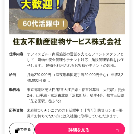
仕事内容
オフィスビル・商業施設の運営を支えるフロントスタッフと
して、建物の安全管理やテナント対応、施設管理業務をお任
せします。 建物を利用されるお客様やテナントの皆様…
給与
月給270,000円 （深夜勤務固定手当29,000円含む） 年収3,2
40,000円 ※…
勤務地
東京都港区芝大門/都営大江戸線・都営浅草線「大門駅」徒歩
2分、山手線・京浜東北線「浜松町駅」徒歩4分、都営三田線
「芝公園駅」徒歩5分
応募資格
未経験OK ★シニアの方も活躍中！【尚可】防災センター要
員※お持ちでない方には入社後に取得していただきます。
詳細を見る
後で見る