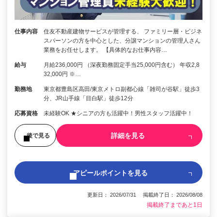
仕事内容
住友不動産建物サービスが管理する、 ファミリー層・ビジネ
スパーソンの方を中心とした、分譲マンションの管理人さん
業務をお任せします。 【具体的なお仕事内容…
給与
月給236,000円 （深夜勤務固定手当25,000円含む） 年収2,8
32,000円 ※…
勤務地
東京都豊島区高田/東京メトロ副都心線「雑司が谷駅」徒歩3
分、JR山手線「目白駅」徒歩12分
応募資格
未経験OK ★シニアの方も活躍中！男性スタッフ活躍中！
詳細を見る
後で見る
アピールポイントを見る
更新日： 2026/07/31 掲載終了日： 2026/08/08
掲載終了まであと1日