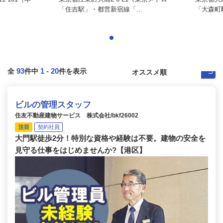
「住吉駅」・都営新宿線「...
「大森町駅
93
1
-
20
全
件中
件を表示
ビルの管理スタッフ
住友不動産建物サービス 株式会社/bkf26002
注目
契約社員
大門駅徒歩2分！特別な資格や経験は不要。建物の安全を
見守る仕事をはじめませんか?【港区】