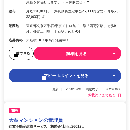
業務をお任せします。 ＜具体的には＞ □…
給与
月給236,000円 （深夜勤務固定手当25,000円含む） 年収2,8
32,000円 ※…
勤務地
東京都文京区千石/東京メトロ丸ノ内線「茗荷谷駅」徒歩9
分、都営三田線「千石駅」徒歩9分
応募資格
未経験OK！中高年活躍中！
詳細を見る
後で見る
アピールポイントを見る
更新日： 2026/07/31 掲載終了日： 2026/08/08
掲載終了まであと1日
NEW
大型マンションの管理員
住友不動産建物サービス 株式会社/hka26013a