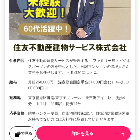
仕事内容
住友不動産建物サービスが管理する、 ファミリー層・ビジネ
スパーソンの方を中心とした、分譲マンションの管理人さん
業務をお任せします。 ＜具体的には＞ □…
給与
月給250,000円 （深夜勤務固定手当27,000円含む） 年収3,0
00,000円 ※…
勤務地
東京都港区港南/東京モノレール「天王洲アイル駅」徒歩4
分、山手線「品川駅」徒歩14分
応募資格
防災センター要員、自衛消防技術認定、自衛消防業務講習※
お持ちでない方には入社後に取得していただきます
詳細を見る
後で見る