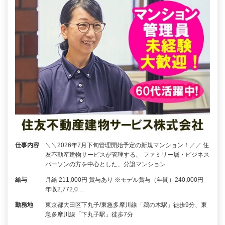
仕事内容
＼＼2026年7月下旬管理開始予定の新規マンション！／／ 住
友不動産建物サービスが管理する、 ファミリー層・ビジネス
パーソンの方を中心とした、分譲マンション…
給与
月給 211,000円 賞与あり ※モデル賞与（年間）240,000円
年収2,772,0…
勤務地
東京都大田区下丸子/東急多摩川線「鵜の木駅」徒歩9分、東
急多摩川線「下丸子駅」徒歩7分