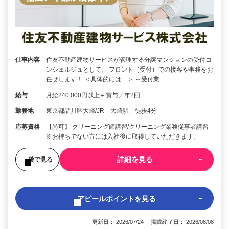
仕事内容
住友不動産建物サービスが管理する分譲マンションの受付コ
ンシェルジュとして、 フロント（受付）での接客や事務をお
任せします！ ＜具体的には…＞ ～受付業…
給与
月給240,000円以上＋賞与／年2回
勤務地
東京都品川区大崎/JR「大崎駅」徒歩4分
応募資格
【尚可】 クリーニング師講習/クリーニング業務従事者講習
※お持ちでない方には入社後に取得していただきます。
詳細を見る
後で見る
アピールポイントを見る
更新日： 2026/07/24 掲載終了日： 2026/08/08