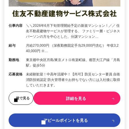
仕事内容
＼＼2026年6月下旬管理開始予定の新規マンション！／／ 住
友不動産建物サービスが管理する、 ファミリー層・ビジネス
パーソンの方を中心とした、分譲マンション…
給与
月給270,000円 （深夜勤務固定手当29,000円含む） 年収3,2
40,000円 ※…
勤務地
東京都中央区月島/東京メトロ有楽町線、都営大江戸線「月島
駅」徒歩5分
応募資格
未経験歓迎！中高年活躍中！【尚可】防災センター要員 自衛
消防技術認定 防火管理者※お持ちでない方には入社後に取得
していただきます。
詳細を見る
後で見る
アピールポイントを見る