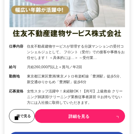
仕事内容
住友不動産建物サービスが管理する分譲マンションの受付コ
ンシェルジュとして、 フロント（受付）での接客や事務をお
任せします！ ＜具体的には…＞ ～受付業…
給与
月給260,000円以上＋賞与／年2回
勤務地
東京都江東区豊洲/東京メトロ有楽町線「豊洲駅」徒歩5分、
新交通ゆりかもめ「豊洲駅」徒歩6分
応募資格
女性スタッフ活躍中！未経験OK！【尚可】上級救命 クリー
ニング師講習/クリーニング業務従事者講習 ※お持ちでない
方には入社後に取得していただきます。
詳細を見る
後で見る