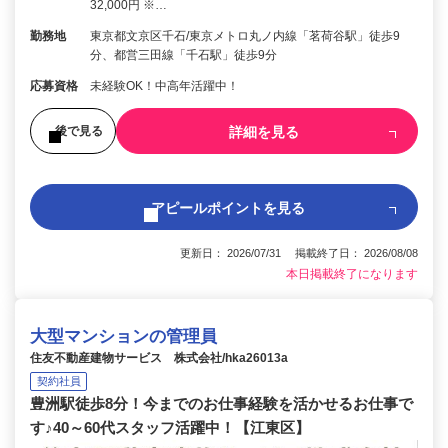
32,000円 ※…
勤務地
東京都文京区千石/東京メトロ丸ノ内線「茗荷谷駅」徒歩9
分、都営三田線「千石駅」徒歩9分
応募資格
未経験OK！中高年活躍中！
詳細を見る
後で見る
アピールポイントを見る
更新日： 2026/07/31 掲載終了日： 2026/08/08
本日掲載終了になります
大型マンションの管理員
住友不動産建物サービス 株式会社/hka26013a
契約社員
豊洲駅徒歩8分！今までのお仕事経験を活かせるお仕事で
す♪40～60代スタッフ活躍中！【江東区】