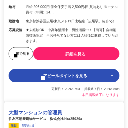
給与
月給 206,000円 保全保安手当 2,500円/回 賞与あり ※モデル
賞与（年間）24…
勤務地
東京都渋谷区広尾/東京メトロ日比谷線「広尾駅」徒歩5分
応募資格
★未経験OK！中高年活躍中！男性活躍中！【尚可】自衛消
防技術認定 ※お持ちでない方には入社後に取得していただ
きます。
詳細を見る
後で見る
アピールポイントを見る
更新日： 2026/07/31 掲載終了日： 2026/08/08
本日掲載終了になります
大型マンションの管理員
住友不動産建物サービス 株式会社/hka25029a
注目
契約社員