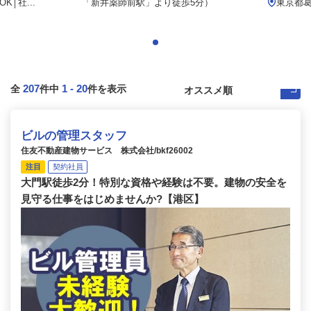
│社...
「新井薬師前駅」より徒歩5分）
東京都葛飾
207
1
-
20
全
件中
件を表示
ビルの管理スタッフ
住友不動産建物サービス 株式会社/bkf26002
注目
契約社員
大門駅徒歩2分！特別な資格や経験は不要。建物の安全を
見守る仕事をはじめませんか?【港区】