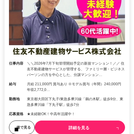
仕事内容
＼＼2026年7月下旬管理開始予定の新規マンション！／／ 住
友不動産建物サービスが管理する、 ファミリー層・ビジネス
パーソンの方を中心とした、分譲マンション…
給与
月給 211,000円 賞与あり ※モデル賞与（年間）240,000円
年収2,772,0…
勤務地
東京都大田区下丸子/東急多摩川線「鵜の木駅」徒歩9分、東
急多摩川線「下丸子駅」徒歩7分
応募資格
★未経験OK！中高年活躍中！
詳細を見る
後で見る