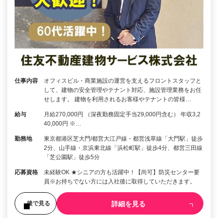
仕事内容
オフィスビル・商業施設の運営を支えるフロントスタッフと
して、建物の安全管理やテナント対応、施設管理業務をお任
せします。 建物を利用されるお客様やテナントの皆様…
給与
月給270,000円 （深夜勤務固定手当29,000円含む） 年収3,2
40,000円 ※…
勤務地
東京都港区芝大門/都営大江戸線・都営浅草線「大門駅」徒歩
2分、山手線・京浜東北線「浜松町駅」徒歩4分、都営三田線
「芝公園駅」徒歩5分
応募資格
未経験OK ★シニアの方も活躍中！【尚可】防災センター要
員※お持ちでない方には入社後に取得していただきます。
詳細を見る
後で見る