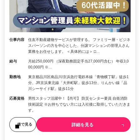
仕事内容
住友不動産建物サービスが管理する、 ファミリー層・ビジネ
スパーソンの方を中心とした、分譲マンションの管理人さん
業務をお任せします。 ＜具体的には＞ □…
給与
月給250,000円 （深夜勤務固定手当27,000円含む） 年収3,0
00,000円 ※…
勤務地
東京都品川区南品川/京浜急行電鉄本線「青物横丁駅」徒歩1
分、JR京浜東北線「大井町駅」徒歩13分、りんかい線「品
川シーサイド駅」徒歩11分
応募資格
男性スタッフ活躍中！【尚可】 防災センター要員 自衛消防
技術認定 ※お持ちでない方には入社後に取得していただきま
す。
詳細を見る
後で見る