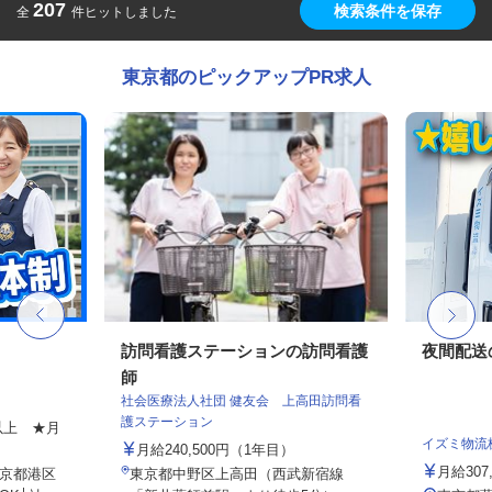
207
検索条件を保存
全
件ヒットしました
東京都のピックアップPR求人
フ
訪問看護ステーションの訪問看護
夜間配送
師
社会医療法人社団 健友会 上高田訪問看
護ステーション
円以上 ★月
イズミ物流
月給240,500円（1年目）
月給307
京都港区
東京都中野区上高田（西武新宿線