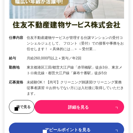
仕事内容
住友不動産建物サービスが管理する分譲マンションの受付コ
ンシェルジュとして、 フロント（受付）での接客や事務をお
任せします！ ＜具体的には…＞ ～受付業…
給与
月給260,000円以上＋賞与／年2回
勤務地
東京都港区三田/都営大江戸線「赤羽橋駅」徒歩3分、東京メ
トロ南北線・都営大江戸線「麻布十番駅」徒歩5分
応募資格
未経験OK！【尚可】クリーニング師講習/クリーニング業務
従事者講習 ※お持ちでない方には入社後に取得していただき
ます。
詳細を見る
後で見る
アピールポイントを見る