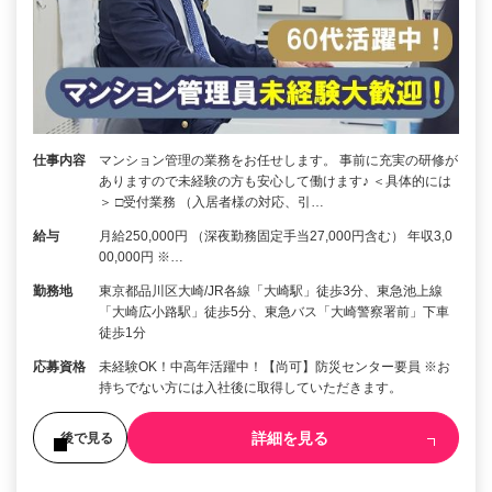
仕事内容
マンション管理の業務をお任せします。 事前に充実の研修が
ありますので未経験の方も安心して働けます♪ ＜具体的には
＞ □受付業務 （入居者様の対応、引…
給与
月給250,000円 （深夜勤務固定手当27,000円含む） 年収3,0
00,000円 ※…
勤務地
東京都品川区大崎/JR各線「大崎駅」徒歩3分、東急池上線
「大崎広小路駅」徒歩5分、東急バス「大崎警察署前」下車
徒歩1分
応募資格
未経験OK！中高年活躍中！【尚可】防災センター要員 ※お
持ちでない方には入社後に取得していただきます。
詳細を見る
後で見る