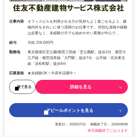
仕事内容
オフィスビルを利用される方が気持ちよく過ごせるよう、建
物内外をきれいに保つ清掃のお仕事です。 特別な資格や経験
は必要なく、未経験の方でも始めやすい業務が中心で…
給与
月給 258,000円
勤務地
東京都港区芝公園/都営三田線「芝公園駅」徒歩2分、都営大
江戸線・都営浅草線「大門駅」徒歩7分、山手線・京浜東北
線「浜松町駅」徒歩8分
応募資格
★未経験OK！中高年活躍中！
詳細を見る
後で見る
アピールポイントを見る
更新日： 2026/07/31 掲載終了日： 2026/08/08
本日掲載終了になります