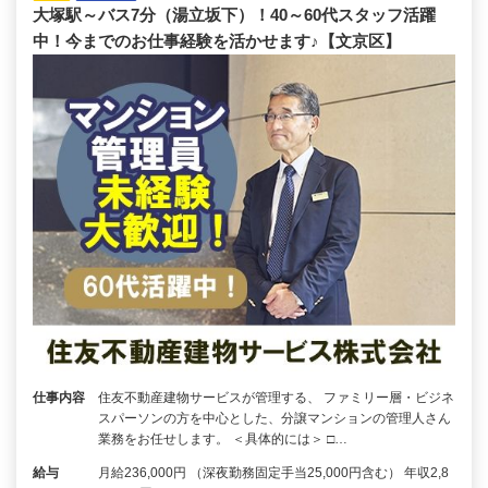
大塚駅～バス7分（湯立坂下）！40～60代スタッフ活躍
中！今までのお仕事経験を活かせます♪【文京区】
仕事内容
住友不動産建物サービスが管理する、 ファミリー層・ビジネ
スパーソンの方を中心とした、分譲マンションの管理人さん
業務をお任せします。 ＜具体的には＞ □…
給与
月給236,000円 （深夜勤務固定手当25,000円含む） 年収2,8