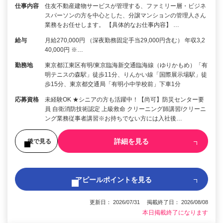
仕事内容
住友不動産建物サービスが管理する、ファミリー層・ビジネ
スパーソンの方を中心とした、分譲マンションの管理人さん
業務をお任せします。 【具体的なお仕事内容】 …
給与
月給270,000円 （深夜勤務固定手当29,000円含む） 年収3,2
40,000円 ※…
勤務地
東京都江東区有明/東京臨海新交通臨海線（ゆりかもめ）「有
明テニスの森駅」徒歩11分、りんかい線「国際展示場駅」徒
歩15分、東京都交通局「有明小中学校前」下車1分
応募資格
未経験OK ★シニアの方も活躍中！【尚可】防災センター要
員 自衛消防技術認定 上級救命 クリーニング師講習/クリーニ
ング業務従事者講習※お持ちでない方には入社後…
詳細を見る
後で見る
アピールポイントを見る
更新日： 2026/07/31 掲載終了日： 2026/08/08
本日掲載終了になります