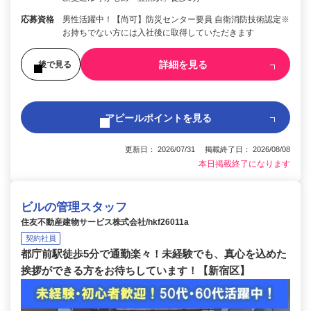
応募資格
男性活躍中！【尚可】防災センター要員 自衛消防技術認定※
お持ちでない方には入社後に取得していただきます
詳細を見る
後で見る
アピールポイントを見る
更新日： 2026/07/31 掲載終了日： 2026/08/08
本日掲載終了になります
ビルの管理スタッフ
住友不動産建物サービス株式会社/hkf26011a
契約社員
都庁前駅徒歩5分で通勤楽々！未経験でも、真心を込めた
挨拶ができる方をお待ちしています！【新宿区】