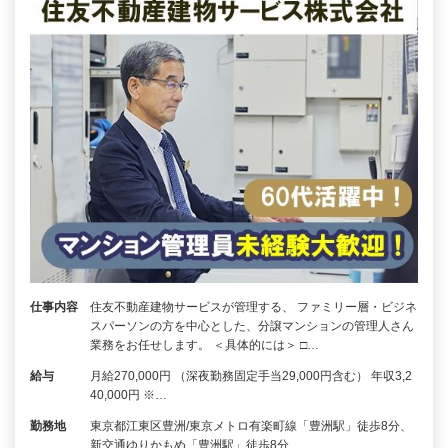
仕事内容
住友不動産建物サービスが管理する、 ファミリー層・ビジネ
スパーソンの方を中心とした、分譲マンションの管理人さん
業務をお任せします。 ＜具体的には＞ □…
給与
月給270,000円 （深夜勤務固定手当29,000円含む） 年収3,2
40,000円 ※…
勤務地
東京都江東区豊洲/東京メトロ有楽町線「豊洲駅」徒歩8分、
新交通ゆりかもめ「豊洲駅」徒歩8分