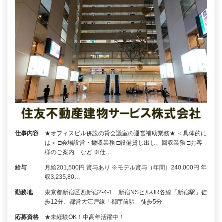
仕事内容
★オフィスビル併設の貸会議室の運営補助業務★ ＜具体的に
は＞ □会場設営・撤収業務 □設備貸し出し、回収業務 □お客
様のご案内 など ※仕…
給与
月給201,500円 賞与あり ※モデル賞与（年間）240,000円 年
収3,235,80…
勤務地
東京都新宿区西新宿2-4-1 新宿NSビル/JR各線「新宿駅」徒
歩12分、都営大江戸線「都庁前駅」徒歩5分
応募資格
★未経験OK！中高年活躍中！