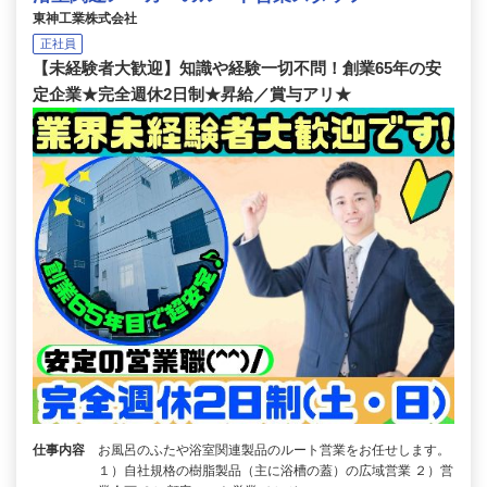
東神工業株式会社
正社員
【未経験者大歓迎】知識や経験一切不問！創業65年の安
定企業★完全週休2日制★昇給／賞与アリ★
仕事内容
お風呂のふたや浴室関連製品のルート営業をお任せします。
１）自社規格の樹脂製品（主に浴槽の蓋）の広域営業 ２）営