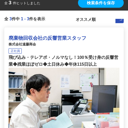
3
検索条件を保存
全
件ヒットしました
3
1
-
3
全
件中
件を表示
廃棄物回収会社の反響営業スタッフ
株式会社遠藤商会
正社員
飛び込み・テレアポ・ノルマなし！100％受け身の反響営
業◆残業ほぼゼロ◆土日休み◆年休115日以上