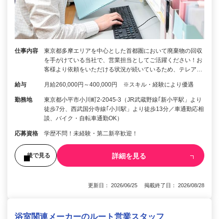
仕事内容
東京都多摩エリアを中心とした首都圏において廃棄物の回収
を手がけている当社で、営業担当としてご活躍ください！お
客様より依頼をいただける状況が続いているため、テレア…
給与
月給260,000円～400,000円 ※スキル・経験により優遇
勤務地
東京都小平市小川町2-2045-3（JR武蔵野線｢新小平駅」より
徒歩7分、西武国分寺線｢小川駅」より徒歩13分／車通勤応相
談、バイク・自転車通勤OK）
応募資格
学歴不問！未経験・第二新卒歓迎！
詳細を見る
後で見る
更新日： 2026/06/25 掲載終了日： 2026/08/28
浴室関連メーカーのルート営業スタッフ