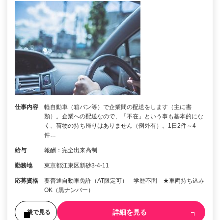
仕事内容
軽自動車（箱バン等）で企業間の配送をします（主に書
類）。企業への配送なので、「不在」という事も基本的にな
く、荷物の持ち帰りはありません（例外有）。1日2件～4
件…
給与
報酬：完全出来高制
勤務地
東京都江東区新砂3-4-11
応募資格
要普通自動車免許（AT限定可） 学歴不問 ★車両持ち込み
OK（黒ナンバー）
詳細を見る
後で見る