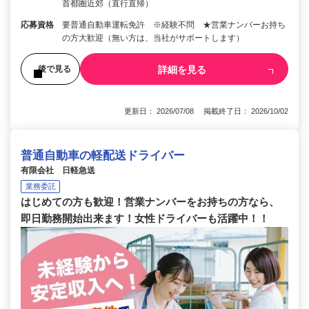
首都圏近郊（直行直帰）
応募資格
要普通自動車運転免許 ※経験不問 ★営業ナンバーお持ち
の方大歓迎（無い方は、当社がサポートします）
詳細を見る
後で見る
更新日： 2026/07/08 掲載終了日： 2026/10/02
普通自動車の軽配送ドライバー
有限会社 日軽急送
業務委託
はじめての方も歓迎！営業ナンバーをお持ちの方なら、
即日勤務開始出来ます！女性ドライバーも活躍中！！