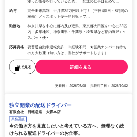
添った指導を行っているため、「配送の仕事は初めて…
給与
完全出来高制 ※月収25万円以上可！（平日週5日・8時間の
稼働）／＜スポット便平均月収＞フ…
勤務地
神奈川県を中心に都内及び近県、東京都大田区を中心に23区
内・多摩地区、神奈川県・千葉県・埼玉県など都内近郊）<
スポット便>
応募資格
要普通自動車運転免許 ※経験不問 ★営業ナンバーお持ち
の方大歓迎（無い方は、当社がサポートします）
詳細を見る
後で見る
更新日： 2026/07/08 掲載終了日： 2026/10/02
独立開業の配送ドライバー
有限会社 日軽急送 大森本店
業務委託
今の働き方を見直したいと考えている方へ。無理なく続
けられる配送ドライバーのお仕事。