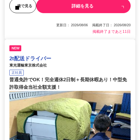
詳細を見る
後で見る
更新日： 2026/08/06 掲載終了日： 2026/08/20
掲載終了まであと11日
NEW
2t配送ドライバー
東光運輸東京株式会社
正社員
普通免許でOK！完全週休2日制＋長期休暇あり！中型免
許取得金当社全額支援！