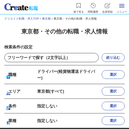
後で見る
閲覧履歴
会員登録
メニュー
クリエイト転職・求人TOP
＞
東京都
＞
東京都・その他の転職・求人情報
東京都・その他の転職・求人情報
検索条件の設定
絞り込む
ドライバー(軽貨物運送ドライバ
職種
選択
ー)
エリア
東京都(すべて)
選択
条件
指定しない
選択
業種
指定しない
選択