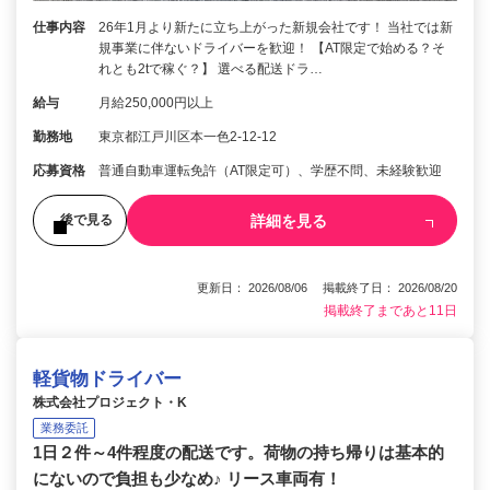
仕事内容
26年1月より新たに立ち上がった新規会社です！ 当社では新
規事業に伴ないドライバーを歓迎！ 【AT限定で始める？そ
れとも2tで稼ぐ？】 選べる配送ドラ…
給与
月給250,000円以上
勤務地
東京都江戸川区本一色2-12-12
応募資格
普通自動車運転免許（AT限定可）、学歴不問、未経験歓迎
詳細を見る
後で見る
更新日： 2026/08/06 掲載終了日： 2026/08/20
掲載終了まであと11日
軽貨物ドライバー
株式会社プロジェクト・K
業務委託
1日２件～4件程度の配送です。荷物の持ち帰りは基本的
にないので負担も少なめ♪ リース車両有！