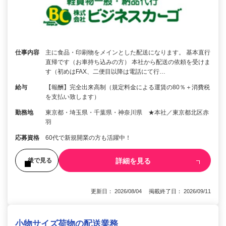
仕事内容
主に食品・印刷物をメインとした配送になります。 基本直行
直帰です（お車持ち込みの方） 本社から配送の依頼を受けま
す（初めはFAX、二便目以降は電話にて行…
給与
【報酬】完全出来高制（規定料金による運賃の80％＋消費税
を支払い致します）
勤務地
東京都・埼玉県・千葉県・神奈川県 ★本社／東京都北区赤
羽
応募資格
60代で新規開業の方も活躍中！
詳細を見る
後で見る
更新日： 2026/08/04 掲載終了日： 2026/09/11
小物サイズ荷物の配送業務