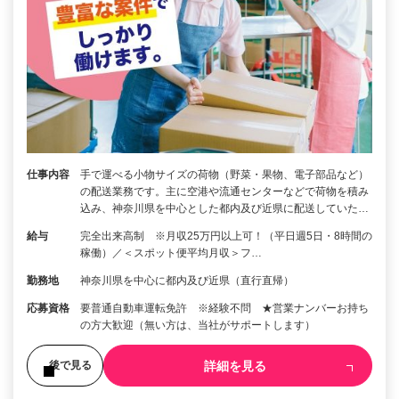
仕事内容
手で運べる小物サイズの荷物（野菜・果物、電子部品など）
の配送業務です。主に空港や流通センターなどで荷物を積み
込み、神奈川県を中心とした都内及び近県に配送していた…
給与
完全出来高制 ※月収25万円以上可！（平日週5日・8時間の
稼働）／＜スポット便平均月収＞フ…
勤務地
神奈川県を中心に都内及び近県（直行直帰）
応募資格
要普通自動車運転免許 ※経験不問 ★営業ナンバーお持ち
の方大歓迎（無い方は、当社がサポートします）
詳細を見る
後で見る