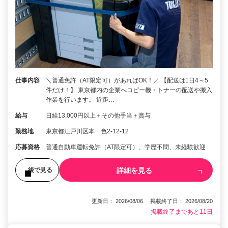
仕事内容
＼普通免許（AT限定可）があればOK！／ 【配送は1日4～5
件だけ！】 東京都内の企業へコピー機・トナーの配送や搬入
作業を行います。 近距…
給与
日給13,000円以上＋その他手当＋賞与
勤務地
東京都江戸川区本一色2-12-12
応募資格
普通自動車運転免許（AT限定可）、学歴不問、未経験歓迎
詳細を見る
後で見る
更新日： 2026/08/06 掲載終了日： 2026/08/20
掲載終了まであと11日