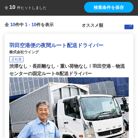
10
検索条件を保存
全
件ヒットしました
10
1
-
10
全
件中
件を表示
羽田空港便の夜間ルート配送ドライバー
株式会社ウイング
正社員
渋滞なし・長距離なし・重い荷物なし！羽田空港⇔物流
センターの固定ルート4t配送ドライバー