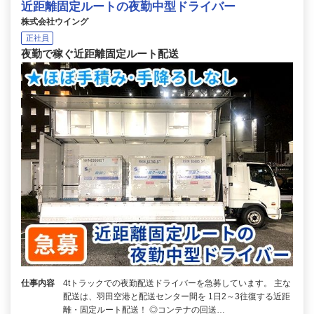
近距離固定ルートの夜勤中型ドライバー
株式会社ウイング
正社員
夜勤で稼ぐ近距離固定ルート配送
仕事内容
4tトラックでの夜勤配送ドライバーを急募しています。 主な
配送は、羽田空港と配送センター間を 1日2～3往復する近距
離・固定ルート配送！ ◎コンテナの回送…