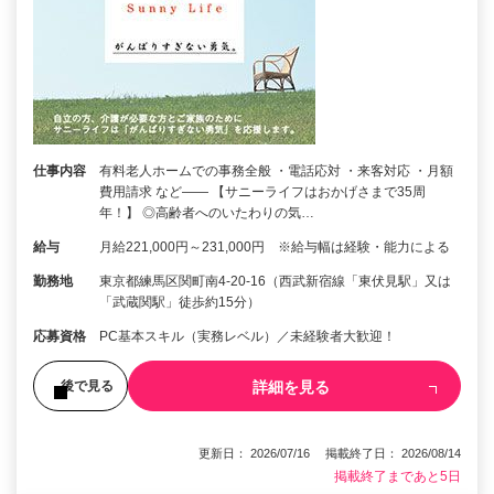
仕事内容
有料老人ホームでの事務全般 ・電話応対 ・来客対応 ・月額
費用請求 など―― 【サニーライフはおかげさまで35周
年！】 ◎高齢者へのいたわりの気…
給与
月給221,000円～231,000円 ※給与幅は経験・能力による
勤務地
東京都練馬区関町南4-20-16（西武新宿線「東伏見駅」又は
「武蔵関駅」徒歩約15分）
応募資格
PC基本スキル（実務レベル）／未経験者大歓迎！
詳細を見る
後で見る
更新日： 2026/07/16 掲載終了日： 2026/08/14
掲載終了まであと5日