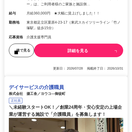
ー」は、ご利用者様のご家族と施設側…
給与
月給360,000円 ★大幅に賃上げしました！！
勤務地
東京都足立区栗原4-23-17（東武スカイツリーライン「竹ノ
塚駅」徒歩15分）
応募資格
介護支援専門員
詳細を見る
後で見る
更新日： 2026/07/28 掲載終了日： 2026/10/31
デイサービスの介護職員
株式会社 揚工舎／ヨウコ―御徒町
正社員
＼未経験スタートOK！／創業24周年・安心安定の上場企
業が運営する施設で「介護職員」を募集します！