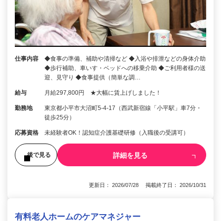
仕事内容
◆食事の準備、補助や清掃など ◆入浴や排泄などの身体介助
◆歩行補助、車いす・ベッドへの移乗介助 ◆ご利用者様の送
迎、見守り ◆食事提供（簡単な調…
給与
月給297,800円 ★大幅に賃上げしました！
勤務地
東京都小平市大沼町5-4-17（西武新宿線「小平駅」車7分・
徒歩25分）
応募資格
未経験者OK！認知症介護基礎研修（入職後の受講可）
詳細を見る
後で見る
更新日： 2026/07/28 掲載終了日： 2026/10/31
有料老人ホームのケアマネジャー