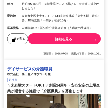
給与
月給297,800円 ※就業場所により異なる ☆大幅に賃上げ
しました！
勤務地
東京都北区東十条2-4-10（JR京浜東北線「東十条駅」徒歩3
分、JR埼京線「十条駅」徒歩10分）
応募資格
未経験者OK！認知症介護基礎研修（入職後の受講可）
詳細を見る
後で見る
更新日： 2026/07/28 掲載終了日： 2026/10/31
デイサービスの介護職員
株式会社 揚工舎／ヨウコー町屋
正社員
＼未経験スタートOK！／創業24周年・安心安定の上場企
業が運営する施設で「介護職員」を募集します！