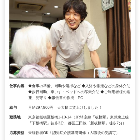
仕事内容
◆食事の準備、補助や清掃など ◆入浴や排泄などの身体介助
◆歩行補助、車いす・ベッドへの移乗介助 ◆ご利用者様の送
迎、見守り ◆報告書の作成、PC…
給与
月給297,800円 ☆大幅に賃上げしました！
勤務地
東京都板橋区板橋1-10-14（JR埼京線「板橋駅」東武東上線
「下板橋駅」徒歩3分、都営三田線「新板橋駅」徒歩7分）
応募資格
未経験者OK！認知症介護基礎研修（入職後の受講可）