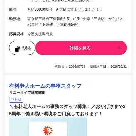
ー」は、ご利用者様のご家族と施設側…
給与
月給360,000円 ★大幅に賃上げしました！！
勤務地
東京都三鷹市下連雀6‐6‐51（JR中央線「三鷹駅」からバス、
バス停「下連雀」下車徒歩5分）
応募資格
介護支援専門員
詳細を見る
後で見る
更新日： 2026/07/28 掲載終了日： 2026/10/31
有料老人ホームの事務スタッフ
サニーライフ練馬関町
正社員
＼有料老人ホームの事務スタッフ募集！／おかげさまで3
5周年！働き易い環境をご用意しております！