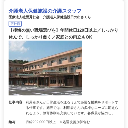
介護老人保健施設の介護スタッフ
医療法人社団秀仁会 介護老人保健施設日の出さくら
正社員
【後悔の無い職場選びを】年間休日120日以上／しっかり
休んで、しっかり働く／家庭との両立もOK
仕事内容
利用者さんが日常生活を送るうえで必要な援助をサポートす
る仕事です。施設では、利用者さんの多様なニーズに応えら
れるよう、教育体制も充実しています。各職員が協力し、…
給与
月給292,000円以上 ※処遇改善加算含む