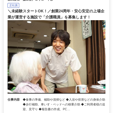
正社員
＼未経験スタートOK！／創業24周年・安心安定の上場企
業が運営する施設で「介護職員」を募集します！
仕事内容
◆食事の準備、補助や清掃など ◆入浴や排泄などの身体介助
◆歩行補助、車いす・ベッドへの移乗介助 ◆ご利用者様の送
迎、見守り ◆報告書の作成、PC…