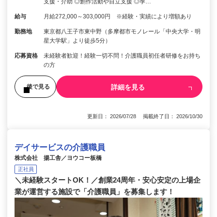
支援・介助 ◎創作活動や自立支援 ◎季…
給与
月給272,000～303,000円 ※経験・実績により増額あり
勤務地
東京都八王子市東中野（多摩都市モノレール「中央大学・明
星大学駅」より徒歩5分）
応募資格
未経験者歓迎！経験一切不問！介護職員初任者研修をお持ち
の方
詳細を見る
後で見る
更新日： 2026/07/28 掲載終了日： 2026/10/30
デイサービスの介護職員
株式会社 揚工舎／ヨウコー板橋
正社員
＼未経験スタートOK！／創業24周年・安心安定の上場企
業が運営する施設で「介護職員」を募集します！