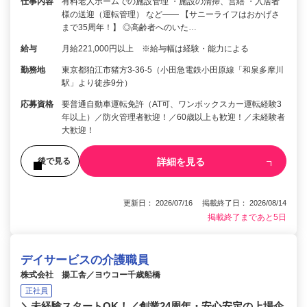
仕事内容
有料老人ホームでの施設管理 ・施設の清掃、営繕 ・入居者
様の送迎（運転管理） など―― 【サニーライフはおかげさ
まで35周年！】 ◎高齢者へのいた…
給与
月給221,000円以上 ※給与幅は経験・能力による
勤務地
東京都狛江市猪方3-36-5（小田急電鉄小田原線「和泉多摩川
駅」より徒歩9分）
応募資格
要普通自動車運転免許（AT可、ワンボックスカー運転経験3
年以上）／防火管理者歓迎！／60歳以上も歓迎！／未経験者
大歓迎！
詳細を見る
後で見る
更新日： 2026/07/16 掲載終了日： 2026/08/14
掲載終了まであと5日
デイサービスの介護職員
株式会社 揚工舎／ヨウコー千歳船橋
正社員
＼未経験スタートOK！／創業24周年・安心安定の上場企