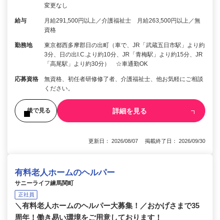
変更なし
給与
月給291,500円以上／介護福祉士 月給263,500円以上／無
資格
勤務地
東京都西多摩郡日の出町（車で、JR「武蔵五日市駅」より約
3分、日の出I.C.より約10分、JR「青梅駅」より約15分、JR
「高尾駅」より約30分） ☆車通勤OK
応募資格
無資格、初任者研修修了者、介護福祉士、他お気軽にご相談
ください。
詳細を見る
後で見る
更新日： 2026/08/07 掲載終了日： 2026/09/30
有料老人ホームのヘルパー
サニーライフ練馬関町
正社員
＼有料老人ホームのヘルパー大募集！／おかげさまで35
周年！働き易い環境をご用意しております！