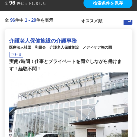
96
検索条件を保存
全
件ヒットしました
96
1
-
20
全
件中
件を表示
介護老人保健施設の介護事務
医療法人社団 和風会 介護老人保健施設 メディケア梅の園
正社員
実働7時間！仕事とプライベートを両立しながら働けま
す！経験不問！