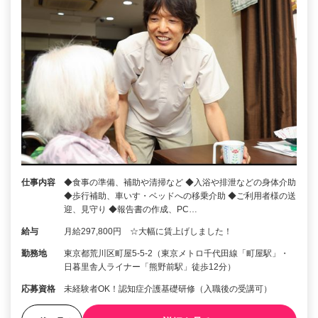
仕事内容
◆食事の準備、補助や清掃など ◆入浴や排泄などの身体介助
◆歩行補助、車いす・ベッドへの移乗介助 ◆ご利用者様の送
迎、見守り ◆報告書の作成、PC…
給与
月給297,800円 ☆大幅に賃上げしました！
勤務地
東京都荒川区町屋5-5-2（東京メトロ千代田線「町屋駅」・
日暮里舎人ライナー「熊野前駅」徒歩12分）
応募資格
未経験者OK！認知症介護基礎研修（入職後の受講可）