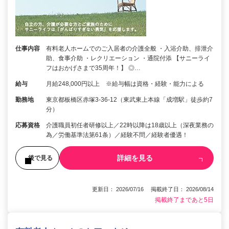
仕事内容
有料老人ホームでのご入居者の介護全般 ・入浴介助、排泄介
助、食事介助 ・レクリエーション ・通院付添 【サニーライ
フはおかげさまで35周年！】 ◎…
給与
月給248,000円以上 ※給与幅は資格・経験・能力による
勤務地
東京都板橋区赤塚3-36-12（東武東上本線「成増駅」徒歩約7
分）
応募資格
介護職員初任者研修以上／22時以降は18歳以上（深夜業務の
為／労働基準法第61条）／経験不問／経験者優遇！
詳細を見る
後で見る
更新日： 2026/07/16 掲載終了日： 2026/08/14
掲載終了まであと5日