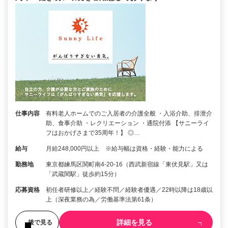
仕事内容
有料老人ホームでのご入居者の介護全般 ・入浴介助、排泄介
助、食事介助 ・レクリエーション ・通院付添 【サニーライ
フはおかげさまで35周年！】 ◎…
給与
月給248,000円以上 ※給与幅は資格・経験・能力による
勤務地
東京都練馬区関町南4-20-16（西武新宿線「東伏見駅」又は
「武蔵関駅」徒歩約15分）
応募資格
初任者研修以上／経験不問／経験者優遇／22時以降は18歳以
上（深夜業務の為／労働基準法第61条）
詳細を見る
後で見る