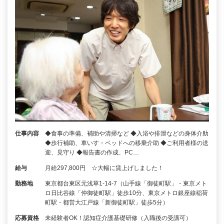
仕事内容
◆食事の準備、補助や清掃など ◆入浴や排泄などの身体介助
◆歩行補助、車いす・ベッドへの移乗介助 ◆ご利用者様の送
迎、見守り ◆報告書の作成、PC…
給与
月給297,800円 ☆大幅に賃上げしました！
勤務地
東京都台東区元浅草1-14-7（山手線「御徒町駅」・東京メト
ロ日比谷線「仲御徒町駅」徒歩10分、東京メトロ銀座線稲荷
町駅・都営大江戸線「新御徒町駅」徒歩5分）
応募資格
未経験者OK！認知症介護基礎研修（入職後の受講可）