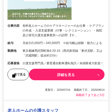
仕事内容
有料老人ホームでのケアマネージャーのお仕事 ・ケアプラン
の作成 ・入居支援業務（行事・レクリエーション） ・病院
及び居宅介護支援事業所への訪問 【サ…
給与
月給315,000円～345,000円 ※給与幅は経験・能力による
勤務地
東京都練馬区関町南4-20-16（西武新宿線「東伏見駅」又は
「武蔵関駅」徒歩約15分）
応募資格
介護支援専門員／要普通自動車運転免許／未経験者大歓迎！
詳細を見る
後で見る
更新日： 2026/07/16 掲載終了日： 2026/08/14
掲載終了まであと5日
老人ホームの介護スタッフ