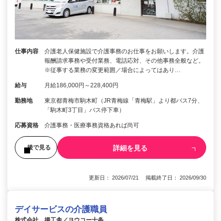
仕事内容
介護老人保健施設で介護事務のお仕事をお願いします。介護
報酬請求事務や受付業務、電話応対、その他事務全般など。
※従事する業務の変更範囲／場合によってはあり…
給与
月給186,000円～228,400円
勤務地
東京都青梅市駒木町（JR青梅線「青梅駅」より都バス7分、
「駒木町3丁目」バス停下車）
応募資格
介護事務・医療事務資格あれば尚可
詳細を見る
後で見る
更新日： 2026/07/21 掲載終了日： 2026/09/30
デイサービスの介護職員
株式会社 揚工舎／ヨウコー十条