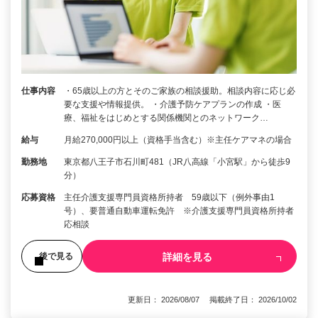
仕事内容
・65歳以上の方とそのご家族の相談援助。相談内容に応じ必
要な支援や情報提供。 ・介護予防ケアプランの作成 ・医
療、福祉をはじめとする関係機関とのネットワーク…
給与
月給270,000円以上（資格手当含む）※主任ケアマネの場合
勤務地
東京都八王子市石川町481（JR八高線「小宮駅」から徒歩9
分）
応募資格
主任介護支援専門員資格所持者 59歳以下（例外事由1
号）、要普通自動車運転免許 ※介護支援専門員資格所持者
応相談
詳細を見る
後で見る
更新日： 2026/08/07 掲載終了日： 2026/10/02