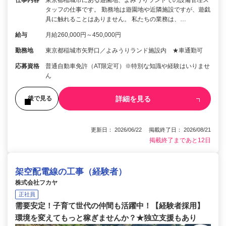
仕事内容
東京都稲城市にある遊園地、よみうりランドでの設備管理ス
タッフの仕事です。 勤務地は遊園地や近隣施設ですが、遊戯
具に触れることはありません。 私たちの業務は、…
給与
月給260,000円～450,000円
勤務地
東京都稲城市矢野口／よみうりランド施設内 ★車通勤可
応募資格
普通自動車免許（AT限定可）※特別な知識や経験はいりませ
ん
詳細を見る
後で見る
更新日： 2026/06/22 掲載終了日： 2026/08/21
掲載終了まであと12日
架空配電線の工事（経験者）
株式会社フカヤ
正社員
需要安定！子育て世代の仲間も活躍中！【経験者採用】
環境を変えてもっと稼ぎませんか？★独立支援もあり