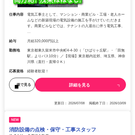
仕事内容
電気工事士として、マンション・商業ビル・工場・老人ホー
ムなどの新築現場の電気設備の施工を手がけていただきま
す。商業ビルなどでは、テナントの入退出に伴う電気工事、
…
給与
月給320,000円以上
勤務地
東京都東久留米市中央町4-4-30（「ひばりヶ丘駅」・「田無
駅」よりバス10分）／【現場】東京都内近郊、埼玉県、神奈
川県（直行・直帰ＯＫ）
応募資格
経験者歓迎！
詳細を見る
後で見る
更新日： 2026/07/08 掲載終了日： 2026/10/09
NEW
消防設備の点検・保守・工事スタッフ