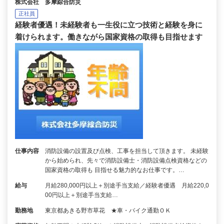
株式会社 多摩綜合防災
正社員
経験者優遇！未経験者も一生役に立つ技術と経験を身に
着けられます。働きながら国家資格の取得も目指せます
仕事内容
消防設備の設置及び点検、工事を担当して頂きます。 未経験
から始められ、先々で消防設備士・消防設備点検資格などの
国家資格の取得も 目指せる魅力的なお仕事です。…
給与
月給280,000円以上＋別途手当支給／経験者優遇 月給220,0
00円以上＋別途手当支給…
勤務地
東京都あきる野市草花 ★車・バイク通勤ＯＫ