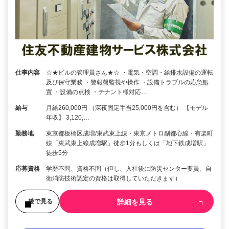
仕事内容
☆★ビルの管理員さん★☆ ・電気・空調・給排水設備の運転
及び保守業務 ・警報盤監視や操作 ・設備トラブルの応急処
置 ・設備の点検 ・テナント様対応…
給与
月給260,000円 （深夜固定手当25,000円を含む） 【モデル
年収】 3,120,…
勤務地
東京都板橋区成増/東武東上線・東京メトロ副都心線・有楽町
線「東武東上線成増駅」徒歩1分もしくは「地下鉄成増駅」
徒歩5分
応募資格
学歴不問、資格不問（但し、入社後に防災センター要員、自
衛消防技術認定の資格は取得していただきます）
詳細を見る
後で見る