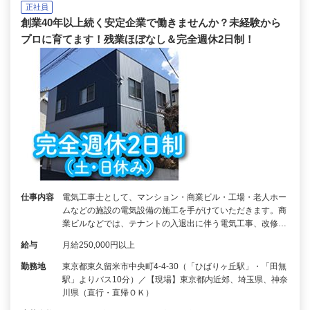
正社員
創業40年以上続く安定企業で働きませんか？未経験から
プロに育てます！残業ほぼなし＆完全週休2日制！
仕事内容
電気工事士として、マンション・商業ビル・工場・老人ホー
ムなどの施設の電気設備の施工を手がけていただきます。商
業ビルなどでは、テナントの入退出に伴う電気工事、改修…
給与
月給250,000円以上
勤務地
東京都東久留米市中央町4-4-30（「ひばりヶ丘駅」・「田無
駅」よりバス10分）／【現場】東京都内近郊、埼玉県、神奈
川県（直行・直帰ＯＫ）