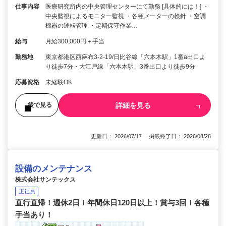
仕事内容
医療研究所内の中央管理センターにて勤務 [具体的には！] ・
中央監視によるモニター監視 ・各種メーターの検針 ・空調
機器の運転管理 ・定期保守作業…
給与
月給300,000円＋手当
勤務地
東京都港区西麻布3-2-19/日比谷線「六本木駅」1番a出口よ
り徒歩7分・大江戸線「六本木駅」3番出口より徒歩9分
応募資格
未経験OK
詳細を見る
後で見る
更新日： 2026/07/17 掲載終了日： 2026/08/28
設備のメンテナンス
株式会社サンテックス
正社員
直行直帰！週休2日！年間休日120日以上！賞与3回！各種
手当あり！