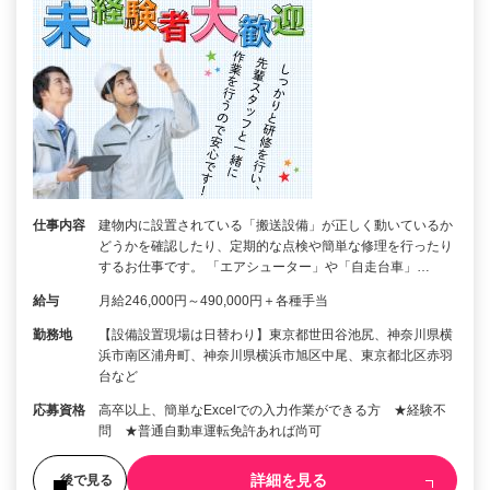
仕事内容
建物内に設置されている「搬送設備」が正しく動いているか
どうかを確認したり、定期的な点検や簡単な修理を行ったり
するお仕事です。 「エアシューター」や「自走台車」…
給与
月給246,000円～490,000円＋各種手当
勤務地
【設備設置現場は日替わり】東京都世田谷池尻、神奈川県横
浜市南区浦舟町、神奈川県横浜市旭区中尾、東京都北区赤羽
台など
応募資格
高卒以上、簡単なExcelでの入力作業ができる方 ★経験不
問 ★普通自動車運転免許あれば尚可
詳細を見る
後で見る