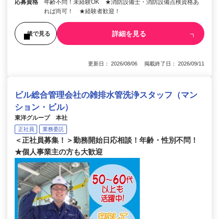
応募資格
年齢不問！未経験OK ★消防設備士・消防設備点検資格あ
れば尚可！ ★経験者歓迎！
詳細を見る
後で見る
更新日： 2026/08/06 掲載終了日： 2026/09/11
ビル総合管理会社の雑排水管洗浄スタッフ（マン
ション・ビル）
東洋グループ 本社
正社員
業務委託
＜正社員募集！＞勤務開始日応相談！年齢・性別不問！
★個人事業主の方も大歓迎