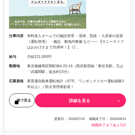
仕事内容
有料老人ホームでの施設管理 ・清掃、営繕 ・入居者の送迎
（運転管理） ・施設、敷地内整備 など―― 【サニーライフ
はおかげさまで35周年！】 ◎…
給与
月給221,000円
勤務地
東京都練馬区関町南4-20-16（西武新宿線「東伏見駅」又は
「武蔵関駅」徒歩約15分）
応募資格
要普通自動車運転免許（AT可、ワンボックスカー運転経験3
年以上）／防火管理者歓迎！
詳細を見る
後で見る
更新日： 2026/07/16 掲載終了日： 2026/08/14
掲載終了まであと5日