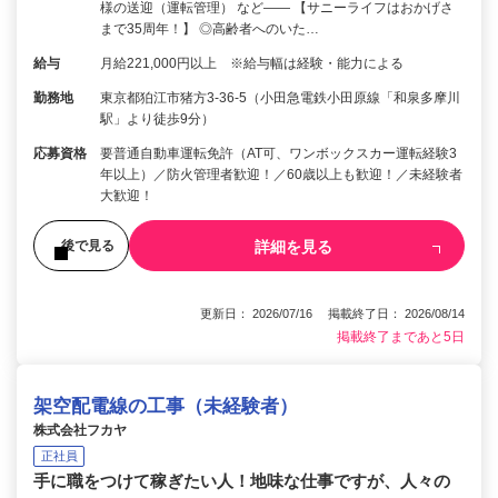
様の送迎（運転管理） など―― 【サニーライフはおかげさ
まで35周年！】 ◎高齢者へのいた…
給与
月給221,000円以上 ※給与幅は経験・能力による
勤務地
東京都狛江市猪方3-36-5（小田急電鉄小田原線「和泉多摩川
駅」より徒歩9分）
応募資格
要普通自動車運転免許（AT可、ワンボックスカー運転経験3
年以上）／防火管理者歓迎！／60歳以上も歓迎！／未経験者
大歓迎！
詳細を見る
後で見る
更新日： 2026/07/16 掲載終了日： 2026/08/14
掲載終了まであと5日
架空配電線の工事（未経験者）
株式会社フカヤ
正社員
手に職をつけて稼ぎたい人！地味な仕事ですが、人々の