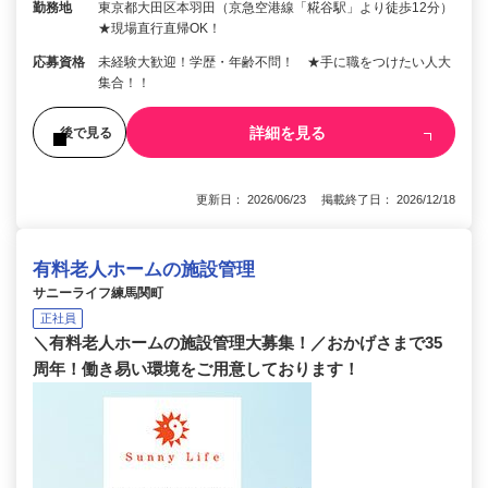
勤務地
東京都大田区本羽田（京急空港線「糀谷駅」より徒歩12分）
★現場直行直帰OK！
応募資格
未経験大歓迎！学歴・年齢不問！ ★手に職をつけたい人大
集合！！
詳細を見る
後で見る
更新日： 2026/06/23 掲載終了日： 2026/12/18
有料老人ホームの施設管理
サニーライフ練馬関町
正社員
＼有料老人ホームの施設管理大募集！／おかげさまで35
周年！働き易い環境をご用意しております！