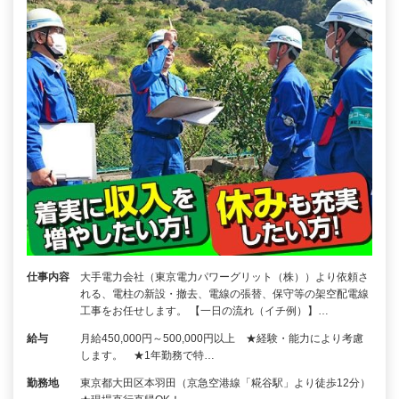
仕事内容
大手電力会社（東京電力パワーグリット（株））より依頼さ
れる、電柱の新設・撤去、電線の張替、保守等の架空配電線
工事をお任せします。 【一日の流れ（イチ例）】…
給与
月給450,000円～500,000円以上 ★経験・能力により考慮
します。 ★1年勤務で特…
勤務地
東京都大田区本羽田（京急空港線「糀谷駅」より徒歩12分）