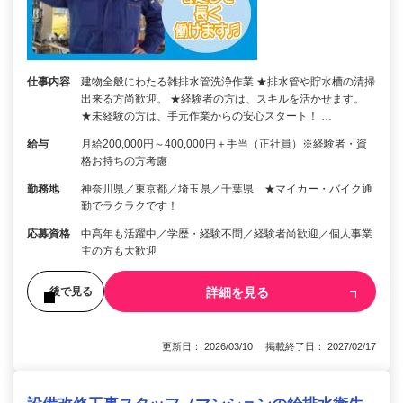
仕事内容
建物全般にわたる雑排水管洗浄作業 ★排水管や貯水槽の清掃
出来る方尚歓迎。 ★経験者の方は、スキルを活かせます。
★未経験の方は、手元作業からの安心スタート！ …
給与
月給200,000円～400,000円＋手当（正社員）※経験者・資
格お持ちの方考慮
勤務地
神奈川県／東京都／埼玉県／千葉県 ★マイカー・バイク通
勤でラクラクです！
応募資格
中高年も活躍中／学歴・経験不問／経験者尚歓迎／個人事業
主の方も大歓迎
詳細を見る
後で見る
更新日： 2026/03/10 掲載終了日： 2027/02/17