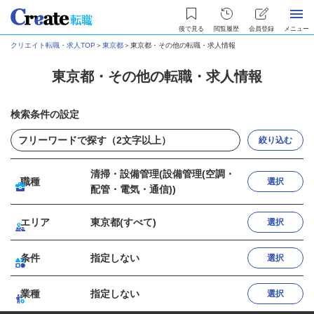
後で見る
閲覧履歴
会員登録
メニュー
クリエイト転職・求人TOP
＞
東京都
＞
東京都・その他の転職・求人情報
東京都・その他の転職・求人情報
検索条件の設定
絞り込む
清掃・設備管理(設備管理(空調・
職種
選択
配管・電気・通信))
エリア
東京都(すべて)
選択
条件
指定しない
選択
業種
指定しない
選択