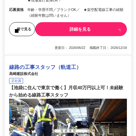
★現場直行直帰OK！
応募資格
年齢・学歴不問／ブランクOK／ ★架空配電線工事の経験
（経験年数は問いません）
詳細を見る
後で見る
更新日： 2026/06/22 掲載終了日： 2026/12/18
線路の工事スタッフ（軌道工）
高崎建設株式会社
正社員
【池袋に住んで東京で働く】月収40万円以上可！未経験
から始める線路工事スタッフ