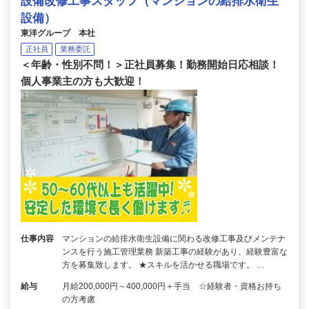
設備改修工事スタッフ（マンションの給排水衛生
設備）
東洋グループ 本社
正社員
業務委託
＜年齢・性別不問！＞正社員募集！勤務開始日応相談！
個人事業主の方も大歓迎！
仕事内容
マンションの給排水衛生設備に関わる改修工事及びメンテナ
ンスを行う施工管理業務 新築工事の経験があり、経験豊富な
方を募集致します。 ★スキルを活かせる職場です。 …
給与
月給200,000円～400,000円＋手当 ☆経験者・資格お持ち
の方考慮