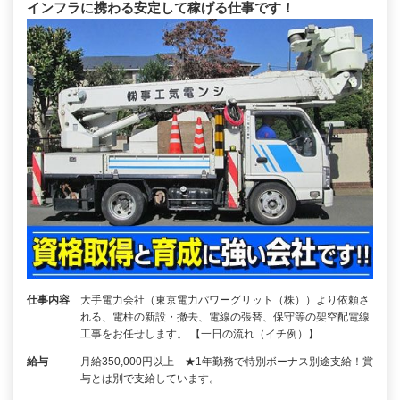
インフラに携わる安定して稼げる仕事です！
仕事内容
大手電力会社（東京電力パワーグリット（株））より依頼さ
れる、電柱の新設・撤去、電線の張替、保守等の架空配電線
工事をお任せします。 【一日の流れ（イチ例）】…
給与
月給350,000円以上 ★1年勤務で特別ボーナス別途支給！賞
与とは別で支給しています。