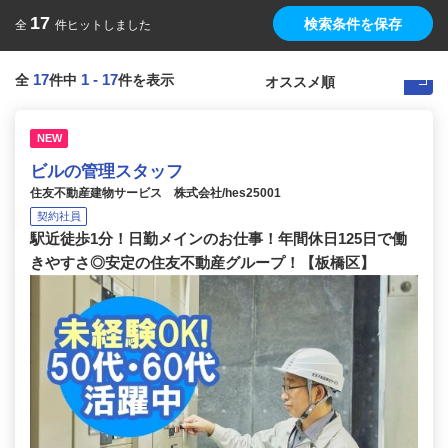
17
検索条件を保存
全
件ヒットしました
17
1
-
17
全
件中
件を表示
NEW
ビルの管理スタッフ
住友不動産建物サービス 株式会社/hes25001
契約社員
駅近徒歩1分！日勤メインのお仕事！年間休日125日で働
きやすさ◎安定の住友不動産グループ！【板橋区】