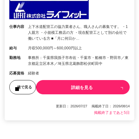
仕事内容
上下水道配管工の協力業者さん、職人さんの募集です。 ・1
人親方 ・小規模工務店の方 ・現在配管工として別の会社で
働いている方 ■「月に何日か…
給与
月収500,000円～600,000円以上
勤務地
事務所：千葉県我孫子市布佐・千葉市・船橋市・野田市／東
京都足立区本木／埼玉県北葛飾郡松伏町田中
応募資格
経験者
詳細を見る
後で見る
更新日： 2026/07/27 掲載終了日： 2026/08/14
掲載終了まであと5日
1