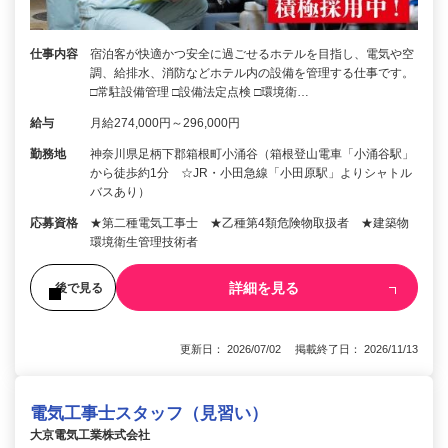
仕事内容
宿泊客が快適かつ安全に過ごせるホテルを目指し、電気や空
調、給排水、消防などホテル内の設備を管理する仕事です。
□常駐設備管理 □設備法定点検 □環境衛…
給与
月給274,000円～296,000円
勤務地
神奈川県足柄下郡箱根町小涌谷（箱根登山電車「小涌谷駅」
から徒歩約1分 ☆JR・小田急線「小田原駅」よりシャトル
バスあり）
応募資格
★第二種電気工事士 ★乙種第4類危険物取扱者 ★建築物
環境衛生管理技術者
詳細を見る
後で見る
更新日： 2026/07/02 掲載終了日： 2026/11/13
電気工事士スタッフ（見習い）
大京電気工業株式会社