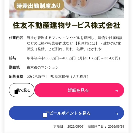
仕事内容
当社が管理するマンションやビルを巡回し、建物や付属施設
などの点検や報告書作成など 【具体的には】 ・建物の劣化
状況（発錆、ヒビ割れ、膨れ、破断、はがれや…
給与
年俸制/年額380万円～400万円（月額31.7万円～33.4万円）
勤務地
東京都のマンション
応募資格
50代活躍中！ PC基本操作（入力程度）
詳細を見る
後で見る
アピールポイントを見る
更新日： 2026/08/07 掲載終了日： 2026/08/29