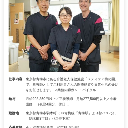
仕事内容
東京都青梅市にある介護老人保健施設「メディケア梅の園」
で、看護師としてご利用者さんの医療処置や日常生活の介助
をお任せします。 ＜業務内容例＞ ・バイタル…
給与
月給298,850円以上／正看護師 月給277,500円以上／准看
護師 （夜勤4回分、休日…
勤務地
東京都青梅市駒木町（JR青梅線「青梅駅」より都バス7分、
「駒木町3丁目」バス停下車）
応募資格
正・准看護師免許 定年制（65歳）