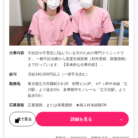
仕事内容
不妊症や不育症に悩んでいる方のための専門クリニックで
す。 一般不妊治療から高度生殖医療（対外受精、顕微授精）
まで行っています。 【具体的な仕事内容】 …
給与
月給340,000円以上（一律手当含む）
勤務地
東京都立川市曙町2-8-29 村野ビル3F、４F（JR中央線「立
川駅」より徒歩3分、多摩都市モノレール「立川北駅」より
徒歩5分）
応募資格
正看護師、または准看護師 ★婦人科未経験OK
詳細を見る
後で見る
更新日： 2026/07/24 掲載終了日： 2026/10/27