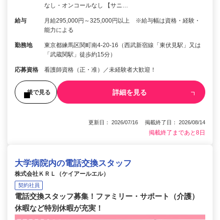
なし・オンコールなし 【サニ…
給与
月給295,000円～325,000円以上 ※給与幅は資格・経験・
能力による
勤務地
東京都練馬区関町南4-20-16（西武新宿線「東伏見駅」又は
「武蔵関駅」徒歩約15分）
応募資格
看護師資格（正・准）／未経験者大歓迎！
詳細を見る
後で見る
更新日： 2026/07/16 掲載終了日： 2026/08/14
掲載終了まであと8日
大学病院内の電話交換スタッフ
株式会社ＫＲＬ（ケイアールエル）
契約社員
電話交換スタッフ募集！ファミリー・サポート（介護）
休暇など特別休暇が充実！