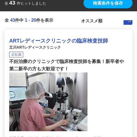
43
検索条件を保存
全
件ヒットしました
43
1
-
20
全
件中
件を表示
ARTレディースクリニックの臨床検査技師
立川ARTレディースクリニック
正社員
不妊治療のクリニックで臨床検査技師を募集！新卒者や
第二新卒の方も大歓迎です！