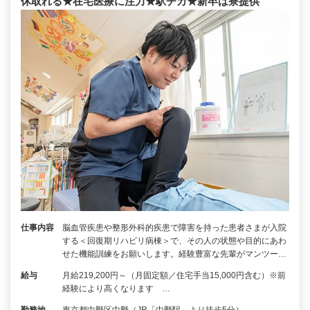
休取れる★在宅医療に注力★駅チカ★新卒は寮提供
仕事内容
脳⾎管疾患や整形外科的疾患で障害を持った患者さまが入院
する＜回復期リハビリ病棟＞で、その人の状態や目的にあわ
せた機能訓練をお願いします。経験豊富な先輩がマンツー…
給与
月給219,200円～（月固定額／住宅手当15,000円含む）※前
経験により高くなります …
勤務地
東京都中野区中野（JR「中野駅」より徒歩5分）