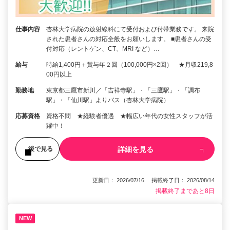
仕事内容
杏林大学病院の放射線科にて受付および付帯業務です。 来院
された患者さんの対応全般をお願いします。 ■患者さんの受
付対応（レントゲン、CT、MRI など）…
給与
時給1,400円＋賞与年２回（100,000円×2回） ★月収219,8
00円以上
勤務地
東京都三鷹市新川／「吉祥寺駅」・「三鷹駅」・「調布
駅」・「仙川駅」よりバス（杏林大学病院）
応募資格
資格不問 ★経験者優遇 ★幅広い年代の女性スタッフが活
躍中！
詳細を見る
後で見る
更新日： 2026/07/16 掲載終了日： 2026/08/14
掲載終了まであと8日
NEW