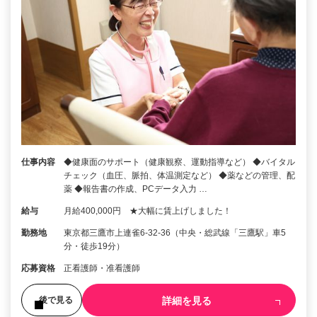
仕事内容
◆健康面のサポート（健康観察、運動指導など） ◆バイタル
チェック（血圧、脈拍、体温測定など） ◆薬などの管理、配
薬 ◆報告書の作成、PCデータ入力 …
給与
月給400,000円 ★大幅に賃上げしました！
勤務地
東京都三鷹市上連雀6-32-36（中央・総武線「三鷹駅」車5
分・徒歩19分）
応募資格
正看護師・准看護師
詳細を見る
後で見る