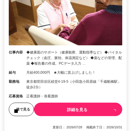
仕事内容
◆健康面のサポート（健康観察、運動指導など） ◆バイタル
チェック（血圧、脈拍、体温測定など） ◆薬などの管理、配
薬 ◆報告書の作成、PCデータ入力 …
給与
月給400,000円 ★大幅に賃上げしました！
勤務地
東京都世田谷区経堂4-19-5（小田急小田原線「千歳船橋駅」
徒歩2分）
応募資格
正看護師・准看護師
詳細を見る
後で見る
更新日： 2026/07/28 掲載終了日： 2026/10/31