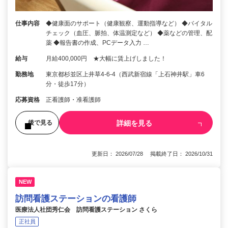
仕事内容
◆健康面のサポート（健康観察、運動指導など） ◆バイタル
チェック（血圧、脈拍、体温測定など） ◆薬などの管理、配
薬 ◆報告書の作成、PCデータ入力 …
給与
月給400,000円 ★大幅に賃上げしました！
勤務地
東京都杉並区上井草4-6-4（西武新宿線「上石神井駅」車6
分・徒歩17分）
応募資格
正看護師・准看護師
詳細を見る
後で見る
更新日： 2026/07/28 掲載終了日： 2026/10/31
NEW
訪問看護ステーションの看護師
医療法人社団秀仁会 訪問看護ステーション さくら
正社員