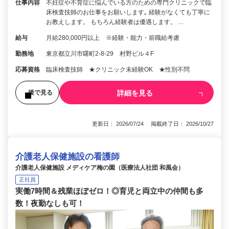
仕事内容
不妊症や不育症に悩んでいる方のための専門クリニックで臨
床検査技師のお仕事をお願いします｡ 経験がなくても丁寧に
お教えします。 もちろん経験者は優遇します。 …
給与
月給280,000円以上 ※経験・能力・前職給考慮
勤務地
東京都立川市曙町2-8-29 村野ビル４F
応募資格
臨床検査技師 ★クリニック未経験OK ★性別不問
詳細を見る
後で見る
更新日： 2026/07/24 掲載終了日： 2026/10/27
介護老人保健施設の看護師
介護老人保健施設 メディケア梅の園（医療法人社団 和風会）
正社員
実働7時間＆残業ほぼゼロ！◎育児と両立中の仲間も多
数！夜勤なしも可！