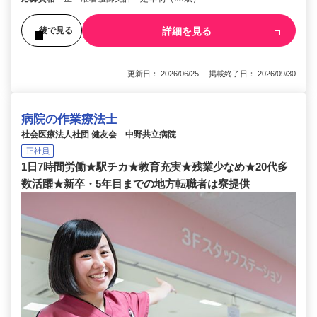
詳細を見る
後で見る
更新日： 2026/06/25 掲載終了日： 2026/09/30
病院の作業療法士
社会医療法人社団 健友会 中野共立病院
正社員
1日7時間労働★駅チカ★教育充実★残業少なめ★20代多
数活躍★新卒・5年目までの地方転職者は寮提供