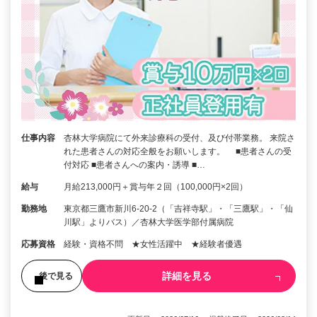
仕事内容
杏林大学病院にて外来診療科の受付、及び付帯業務。 来院さ
れた患者さんの対応全般をお願いします。 ■患者さんの受
付対応 ■患者さんへの案内・誘導 ■…
給与
月給213,000円＋賞与年２回（100,000円×2回）
勤務地
東京都三鷹市新川6-20-2（「吉祥寺駅」・「三鷹駅」・「仙
川駅」よりバス）／杏林大学医学部付属病院
応募資格
経験・資格不問 ★女性活躍中 ★経験者優遇
詳細を見る
後で見る