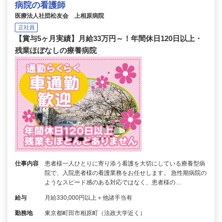
病院の看護師
医療法人社団松友会 上相原病院
正社員
【賞与5ヶ月実績】月給33万円～！年間休日120日以上・
残業ほぼなしの療養病院
仕事内容
患者様一人ひとりに寄り添う看護を大切にしている療養型病
院で、入院患者様の看護業務をお任せします。 急性期病院の
ようなスピード感のある対応ではなく、患者様の…
給与
月給330,000円以上＋他諸手当有
勤務地
東京都町田市相原町（法政大学近く）