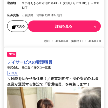
勤務地
東京都あきる野市瀬戸岡433-1（秋川よりバス18分）☆車通
勤可
応募資格
正看護師 普通自動車運転免許
詳細を見る
後で見る
更新日： 2026/07/28 掲載終了日： 2026/09/30
NEW
デイサービスの看護職員
株式会社 揚工舎／ヨウコー三鷹
正社員
＼経験を活かせる仕事！／創業24周年・安心安定の上場
企業が運営する施設で「看護職員」を募集します！