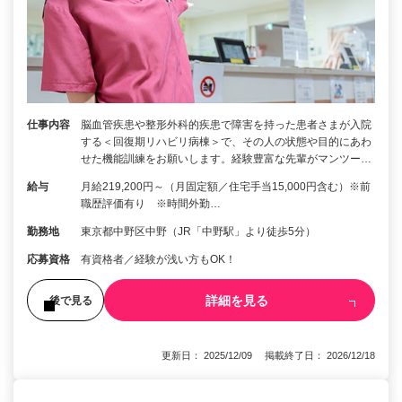
仕事内容
脳⾎管疾患や整形外科的疾患で障害を持った患者さまが入院
する＜回復期リハビリ病棟＞で、その人の状態や目的にあわ
せた機能訓練をお願いします。経験豊富な先輩がマンツー…
給与
月給219,200円～（月固定額／住宅手当15,000円含む）※前
職歴評価有り ※時間外勤…
勤務地
東京都中野区中野（JR「中野駅」より徒歩5分）
応募資格
有資格者／経験が浅い方もOK！
詳細を見る
後で見る
更新日： 2025/12/09 掲載終了日： 2026/12/18