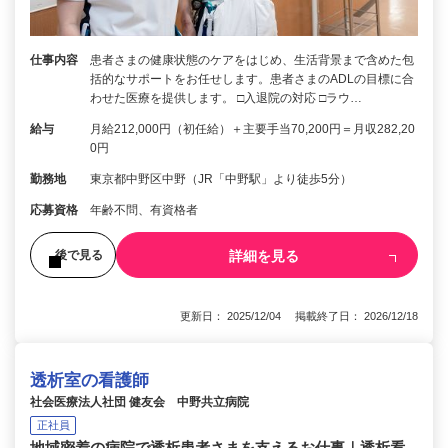
仕事内容
患者さまの健康状態のケアをはじめ、生活背景まで含めた包
括的なサポートをお任せします。患者さまのADLの目標に合
わせた医療を提供します。 □入退院の対応 □ラウ…
給与
月給212,000円（初任給）＋主要手当70,200円＝月収282,20
0円
勤務地
東京都中野区中野（JR「中野駅」より徒歩5分）
応募資格
年齢不問、有資格者
詳細を見る
後で見る
更新日： 2025/12/04 掲載終了日： 2026/12/18
透析室の看護師
社会医療法人社団 健友会 中野共立病院
正社員
地域密着の病院で透析患者さまを支えるお仕事｜透析看