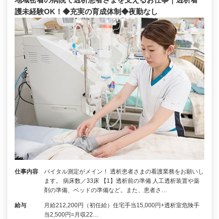
護未経験OK！◆充実の育成体制◆夜勤なし
仕事内容
バイタル測定がメイン！ 透析患者さまの看護業務をお願いし
ます。 病床数／33床 【1】透析前の準備 人工透析装置や薬
剤の準備、ベッドの準備など。また、患者さ…
給与
月給212,200円（初任給）住宅手当15,000円+透析室危険手
当2,500円=月収22…