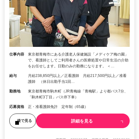
仕事内容
東京都青梅市にある介護老人保健施設「メディケア梅の園」
で、看護師としてご利用者さんの医療処置や日常生活の介助
をお任せします。日勤のみの勤務になります。 ＜…
給与
月給238,850円以上／正看護師 月給217,500円以上／准看
護師 （休日出勤手当1回…
勤務地
東京都青梅市駒木町（JR青梅線「青梅駅」より都バス7分、
「駒木町3丁目」バス停下車）
応募資格
正・准看護師免許 定年制（65歳）
詳細を見る
後で見る