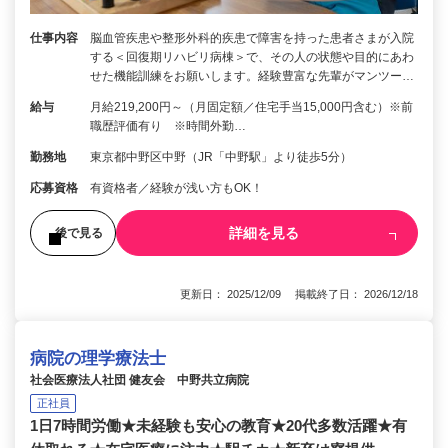
仕事内容
脳⾎管疾患や整形外科的疾患で障害を持った患者さまが入院
する＜回復期リハビリ病棟＞で、その人の状態や目的にあわ
せた機能訓練をお願いします。経験豊富な先輩がマンツー…
給与
月給219,200円～（月固定額／住宅手当15,000円含む）※前
職歴評価有り ※時間外勤…
勤務地
東京都中野区中野（JR「中野駅」より徒歩5分）
応募資格
有資格者／経験が浅い方もOK！
詳細を見る
後で見る
更新日： 2025/12/09 掲載終了日： 2026/12/18
病院の理学療法士
社会医療法人社団 健友会 中野共立病院
正社員
1日7時間労働★未経験も安心の教育★20代多数活躍★有