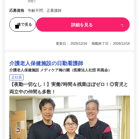
5分）
応募資格
年齢不問、正看護師
詳細を見る
後で見る
更新日： 2025/12/16 掲載終了日： 2026/12/18
介護老人保健施設の日勤看護師
介護老人保健施設 メディケア梅の園（医療法人社団 和風会）
正社員
【夜勤一切なし！】実働7時間＆残業ほぼゼロ！◎育児と
両立中の仲間も多数！