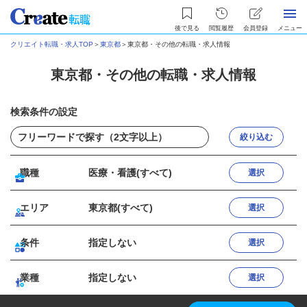
後で見る
閲覧履歴
会員登録
メニュー
クリエイト転職・求人TOP
＞
東京都
＞
東京都・その他の転職・求人情報
東京都・その他の転職・求人情報
検索条件の設定
絞り込む
職種
医療・看護(すべて)
選択
エリア
東京都(すべて)
選択
条件
指定しない
選択
業種
指定しない
選択