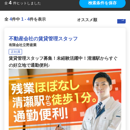
4
検索条件を保存
全
件ヒットしました
4
1
-
4
全
件中
件を表示
不動産会社の賃貸管理スタッフ
有限会社立野産業
正社員
賃貸管理スタッフ募集！未経験活躍中！清瀬駅からすぐ
の好立地で通勤便利♪