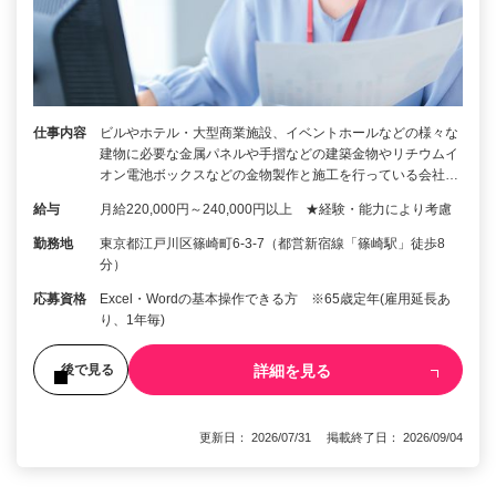
仕事内容
ビルやホテル・大型商業施設、イベントホールなどの様々な
建物に必要な金属パネルや手摺などの建築金物やリチウムイ
オン電池ボックスなどの金物製作と施工を行っている会社…
給与
月給220,000円～240,000円以上 ★経験・能力により考慮
勤務地
東京都江戸川区篠崎町6-3-7（都営新宿線「篠崎駅」徒歩8
分）
応募資格
Excel・Wordの基本操作できる方 ※65歳定年(雇用延長あ
り、1年毎)
詳細を見る
後で見る
更新日： 2026/07/31 掲載終了日： 2026/09/04