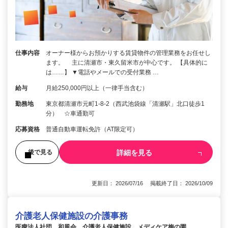
仕事内容
オーナー様からお預かりする賃貸物件の管理業務をお任せし
ます。 主に清瀬市・東久留米市が中心です。 【具体的に
は……】 ▼電話やメールでの受付業務 …
給与
月給250,000円以上（一律手当含む）
勤務地
東京都清瀬市元町1-8-2（西武池袋線「清瀬駅」北口徒歩1
分） ☆車通勤可
応募資格
普通自動車運転免許（AT限定可）
詳細を見る
後で見る
更新日： 2026/07/16 掲載終了日： 2026/10/09
介護老人保健施設の介護事務
医療法人社団 和風会 介護老人保健施設 メディケア梅の園