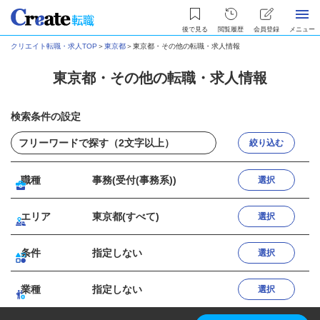
後で見る
閲覧履歴
会員登録
メニュー
クリエイト転職・求人TOP
＞
東京都
＞
東京都・その他の転職・求人情報
東京都・その他の転職・求人情報
検索条件の設定
絞り込む
職種
事務(受付(事務系))
選択
エリア
東京都(すべて)
選択
条件
指定しない
選択
業種
指定しない
選択