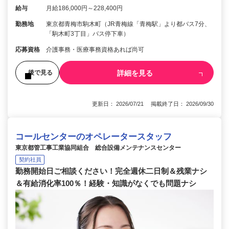
給与
月給186,000円～228,400円
勤務地
東京都青梅市駒木町（JR青梅線「青梅駅」より都バス7分、
「駒木町3丁目」バス停下車）
応募資格
介護事務・医療事務資格あれば尚可
詳細を見る
後で見る
更新日： 2026/07/21 掲載終了日： 2026/09/30
コールセンターのオペレータースタッフ
東京都管工事工業協同組合 総合設備メンテナンスセンター
契約社員
勤務開始日ご相談ください！完全週休二日制＆残業ナシ
＆有給消化率100％！経験・知識がなくでも問題ナシ