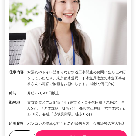
仕事内容
水漏れやトイレ詰まりなど水道工事関連のお問い合わせ対応
をしていただき、東京都水道局・下水道局指定の水道工事会
社さんへ電話で依頼をお願いします。 経験や専門的な…
給与
月給253,500円以上
勤務地
東京都港区赤坂6‐15‐14（東京メトロ千代田線「赤坂駅」徒
歩5分、「乃木坂駅」徒歩7分、都営大江戸線「六本木駅」徒
歩10分、各線「赤坂見附駅」徒歩15分）
応募資格
パソコンの簡単な打ち込みが出来る方 ☆未経験の方大歓迎