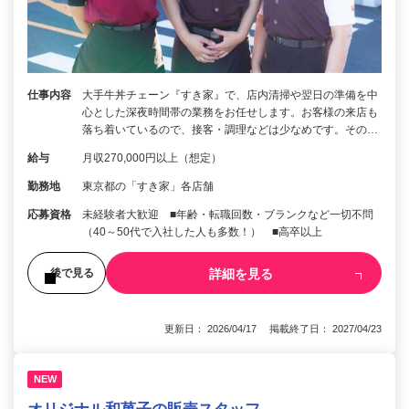
仕事内容
大手牛丼チェーン『すき家』で、店内清掃や翌日の準備を中
心とした深夜時間帯の業務をお任せします。お客様の来店も
落ち着いているので、接客・調理などは少なめです。その…
給与
月収270,000円以上（想定）
勤務地
東京都の「すき家」各店舗
応募資格
未経験者大歓迎 ■年齢・転職回数・ブランクなど一切不問
（40～50代で入社した人も多数！） ■高卒以上
詳細を見る
後で見る
更新日： 2026/04/17 掲載終了日： 2027/04/23
NEW