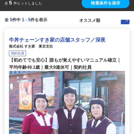
5
検索条件を保存
全
件ヒットしました
5
1
-
5
全
件中
件を表示
牛丼チェーンすき家の店舗スタッフ／深夜
株式会社 すき家 東京支社
契約社員
【初めてでも安心】誰もが覚えやすいマニュアル確立｜
平均年齢49.1歳｜最大9連休可｜契約社員