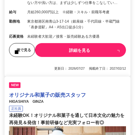
ない方や浅い方は、まずは少しずつ仕事をこなしてい…
給与
月給260,000円以上 ※経験・スキル・前職等考慮
勤務地
東京都港区南青山3-17-14（銀座線・千代田線・半蔵門線
「表参道駅」A4・A5出口徒歩1分）
応募資格
未経験者大歓迎／接客・販売経験ある方優遇
詳細を見る
後で見る
更新日： 2026/07/27 掲載終了日： 2027/02/12
NEW
オリジナル和菓子の販売スタッフ
HIGASHIYA GINZA
正社員
未経験OK！オリジナル和菓子を通して日本文化の魅力を
再発見＆発信！事前研修など充実フォロー有◎