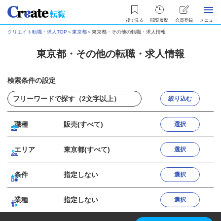
後で見る
閲覧履歴
会員登録
メニュー
クリエイト転職・求人TOP
＞
東京都
＞
東京都・その他の転職・求人情報
東京都・その他の転職・求人情報
検索条件の設定
絞り込む
職種
販売(すべて)
選択
エリア
東京都(すべて)
選択
条件
指定しない
選択
業種
指定しない
選択