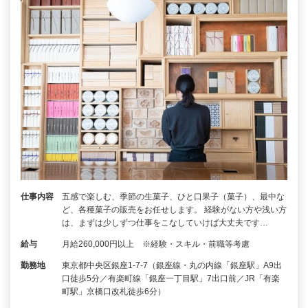
仕事内容
五感で楽しむ、季節の生菓子、ひと口果子（菓子）、最中な
ど、各種菓子の販売をお任せします。 経験がない方や浅い方
は、まずは少しずつ仕事をこなしていけば大丈夫です…
給与
月給260,000円以上 ※経験・スキル・前職等考慮
勤務地
東京都中央区銀座1-7-7（銀座線・丸の内線「銀座駅」A9出
口徒歩5分／有楽町線「銀座一丁目駅」7出口前／JR「有楽
町駅」京橋口改札徒歩6分）