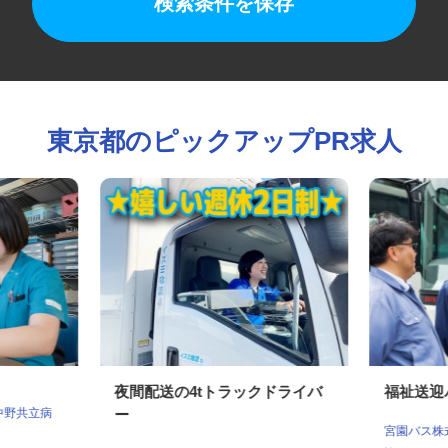
検索条件を保存
東京都のピックアップPR求人
夜間配送の4tトラックドライバ
福祉送
 中野共立病
ー