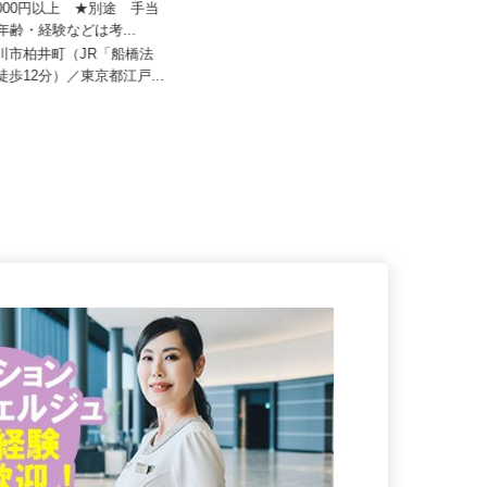
株式会社
院
50,000円以上 ★別途 手当
月給219,200円～（月固定額／住宅
★年齢・経験などは考...
手当15,000円含む）※...
市川市柏井町（JR「船橋法
東京都中野区中野（JR「中野駅」
 徒歩12分）／東京都江戸...
より徒歩5分）