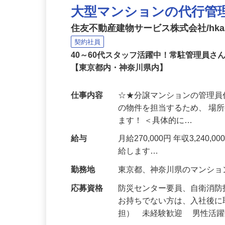
大型マンションの代行管
住友不動産建物サービス株式会社/hka3
契約社員
40～60代スタッフ活躍中！常駐管理員
【東京都内・神奈川県内】
仕事内容
☆★分譲マンションの管理員
の物件を担当するため、 場
ます！ ＜具体的に…
給与
月給270,000円 年収3,2
給します…
勤務地
東京都、神奈川県のマンシ
応募資格
防災センター要員、自衛消
お持ちでない方は、入社後に