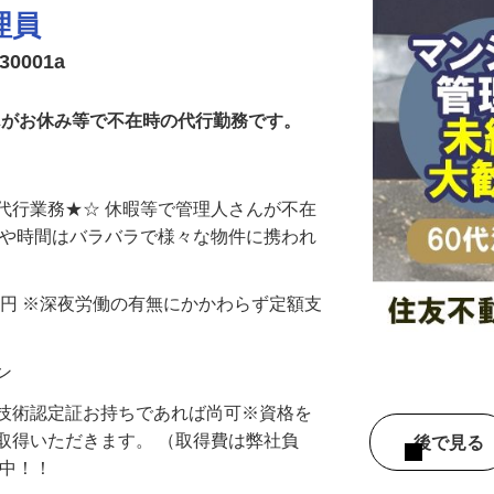
理員
0001a
さんがお休み等で不在時の代行勤務です。
代行業務★☆ 休暇等で管理人さんが不在
所や時間はバラバラで様々な物件に携われ
40,000円 ※深夜労働の有無にかかわらず定額支
ョン
防技術認定証お持ちであれば尚可※資格を
取得いただきます。 （取得費は弊社負
後で見