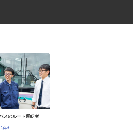
迎バスのルート運転者
病院の言語聴覚士
社会医療法人社団 健友会 中野共立病