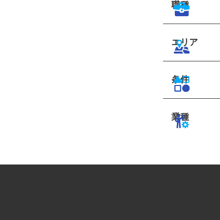
職種
エリア
条件
業種