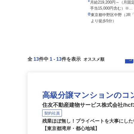
宮園バス株式会社
院
月給250,000円以上 ★別途 手当
月給219,200円～（月
支給 ★年齢・経験などは考...
手当15,000円含む）※..
千葉県市川市柏井町（JR「船橋法
東京都中野区中野（JR
典」駅 徒歩12分）／東京都江戸...
より徒歩5分）
全
13
件中
1
-
13
件を表示
高級分譲マンションのコ
住友不動産建物サービス株式会社/hcf3
契約社員
残業ほぼ無し！プライベートを大事にした