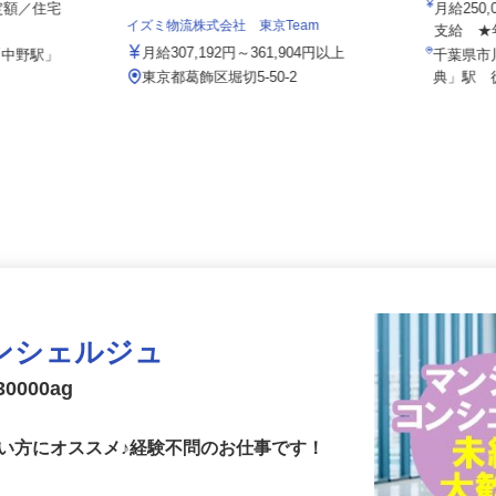
宮園バス
固定額／住宅
月給2
イズミ物流株式会社 東京Team
.
支給 
月給307,192円～361,904円以上
「中野駅」
千葉県
東京都葛飾区堀切5-50-2
典」駅
ンシェルジュ
0000ag
い方にオススメ♪経験不問のお仕事です！