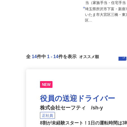
マルゼン レックス株式会社
月給230,000円＋時間
月給350,000円以上 ★経験・能力
当（家族手当・住宅手当・
を考慮のうえ決定！
埼玉県所沢市下富・新
東京都江戸川区東葛西5-8-11-101
いたま市大宮区三橋・
（本社事務所）、千葉県船...
区...
全
14
件中
1
-
14
件を表示
NEW
役員の送迎ドライバー
株式会社セーフティ /sh-y
正社員