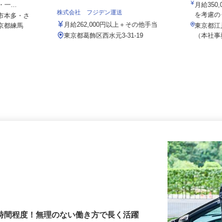
マルゼン
外手当＋他手
一...
月給3
株式会社 フジデン運送
を考慮
座市本多・さ
月給262,000円以上＋その他手当
東京都練馬
東京都江
東京都葛飾区西水元3‐31‐19
（本社