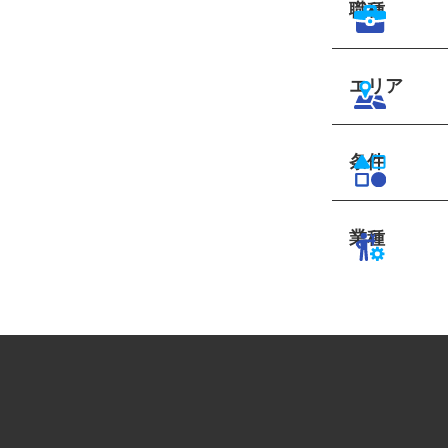
職種
エリア
条件
業種