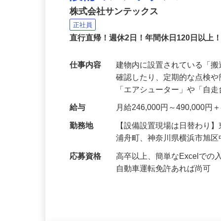
設備のメンテナンス
株式会社サンテックス
正社員
直行直帰！週休2日！年間休日120日以上
仕事内容
建物内に設置されている「
確認したり、定期的な点検
「エアシューター」や「自
給与
月給246,000円～490,00
勤務地
【設備設置現場は日替わり
浦舟町、神奈川県横浜市旭
応募資格
高卒以上、簡単なExcel
自動車運転免許あれば尚可