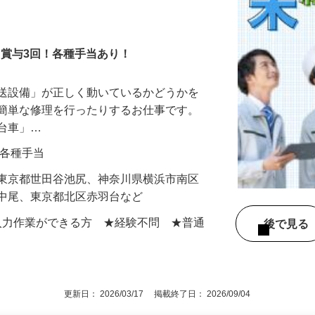
！賞与3回！各種手当あり！
搬送設備」が正しく動いているかどうかを
や簡単な修理を行ったりするお仕事です。
走台車」…
0円＋各種手当
】東京都世田谷池尻、神奈川県横浜市南区
区中尾、東京都北区赤羽台など
での入力作業ができる方 ★経験不問 ★普通
後で見