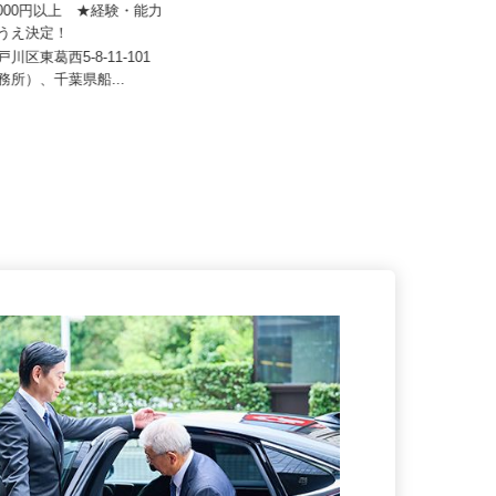
 レックス株式会社
月給230,000円＋時間外手当＋他手
50,000円以上 ★経験・能力
当（家族手当・住宅手当・一...
のうえ決定！
埼玉県所沢市下富・新座市本多・さ
戸川区東葛西5-8-11-101
いたま市大宮区三橋・東京都練馬
事務所）、千葉県船...
区...