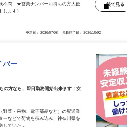
県、東京都大田区を中心に23区内・多摩
玉県など都内近郊）<スポット便>
経験不問 ★営業ナンバーお持ちの方大歓
後で見
ートします）
更新日： 2026/07/08 掲載終了日： 2026/10/02
イバー
持ちの方なら、即日勤務開始出来ます！女