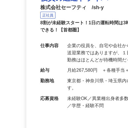
役員の送迎ドライバー
株式会社セーフティ /sh-y
正社員
8割が未経験スタート！1日の運転時間は
できる！【首都圏】
仕事内容
企業の役員を、自宅や会社
送迎業務ではありますが、１
勤務はほとんどが待機時間
給与
月給267,580円 ＋各種手
勤務地
東京都・神奈川県・埼玉県
す。
応募資格
未経験OK／異業種出身者多
／学歴・経験不問