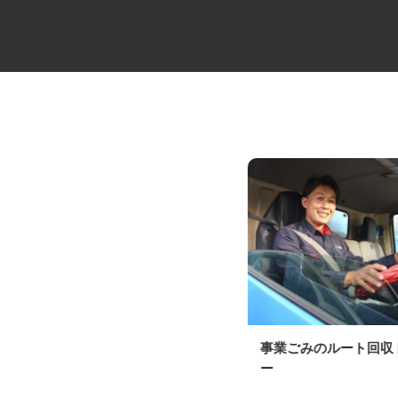
食品・雑貨などの2t・4tドライ
事業ごみのルート回
バー
ー