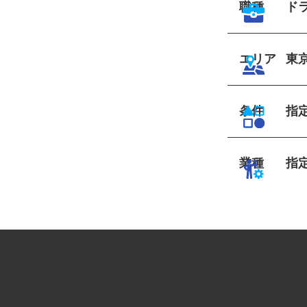
職種
ド
エリア
東
条件
指
業種
指