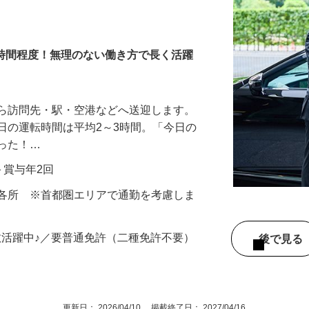
3時間程度！無理のない働き方で長く活躍
から訪問先・駅・空港などへ送迎します。
日の運転時間は平均2～3時間。「今日の
だった！…
当＋賞与年2回
内各所 ※首都圏エリアで通勤を考慮しま
数活躍中♪／要普通免許（二種免許不要）
後で見