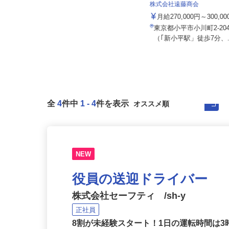
新日本物流 株式会社【国立事業所】
株式会社遠藤商会
月給250,000円以上 ※残業＋諸手
当で月収30万円以上可
月給270,000円～300,0
東京都国立市谷保7-3-2【国立事業
東京都小平市小川町2-20
所】 ※車通勤OK
（｢新小平駅」徒歩7分、.
全
4
件中
1
-
4
件を表示
NEW
役員の送迎ドライバー
株式会社セーフティ /sh-y
正社員