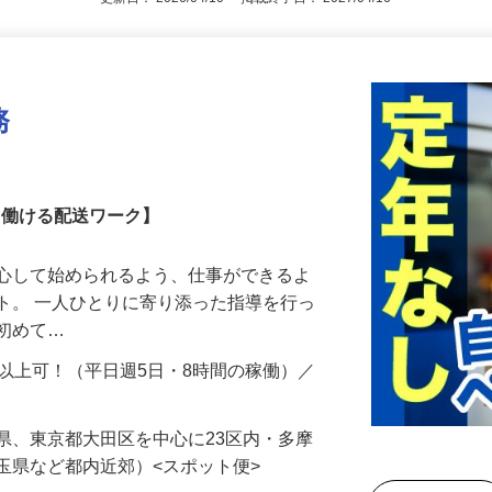
更新日： 2026/04/10 掲載終了日： 2027/04/16
務
しく働ける配送ワーク】
安心して始められるよう、仕事ができるよ
ト。 一人ひとりに寄り添った指導を行っ
は初めて…
円以上可！（平日週5日・8時間の稼働）／
…