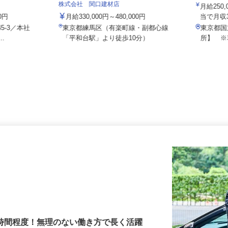
新日本物
株式会社 関口建材店
月給2
00円
月給330,000円～480,000円
当で月
45-3／本社
東京都練馬区（有楽町線・副都心線
東京都
..
「平和台駅」より徒歩10分）
所】 