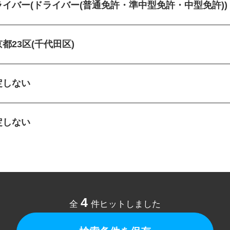
ライバー(ドライバー(普通免許・準中型免許・中型免許)
京都23区(千代田区)
定しない
定しない
4
全
件ヒットしました