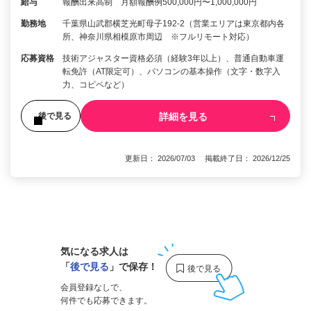
給与
報酬出来高制 月額報酬例500,000円〜1,000,000円
勤務地
千葉県山武郡横芝光町母子192-2（営業エリアは東京都内各
所、神奈川県相模原市周辺 ※フルリモート対応）
応募資格
技術アジャスター資格必須（経験3年以上）、普通自動車運
転免許（AT限定可）、パソコンの基本操作（文字・数字入
力、コピペなど）
詳細を見る
後で見る
更新日： 2026/07/03 掲載終了日： 2026/12/25
1
気になる求人は
「
後で見る
」で保存！
会員登録なしで、
何件でも応募できます。