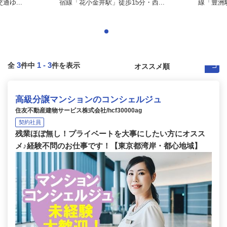
ゆ...
宿線「花小金井駅」徒歩15分・西...
線「豊洲駅
3
1
-
3
全
件中
件を表示
高級分譲マンションのコンシェルジュ
住友不動産建物サービス株式会社/hcf30000ag
契約社員
残業ほぼ無し！プライベートを大事にしたい方にオスス
メ♪経験不問のお仕事です！【東京都湾岸・都心地域】