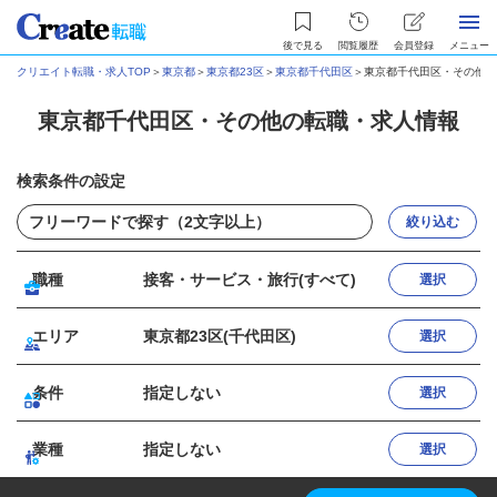
後で見る
閲覧履歴
会員登録
メニュー
クリエイト転職・求人TOP
＞
東京都
＞
東京都23区
＞
東京都千代田区
＞
東京都千代田区・その他の
東京都千代田区・その他の転職・求人情報
検索条件の設定
絞り込む
職種
接客・サービス・旅行(すべて)
選択
エリア
東京都23区(千代田区)
選択
条件
指定しない
選択
業種
指定しない
選択