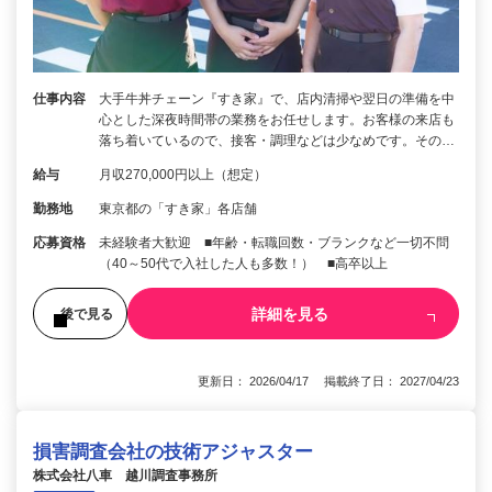
仕事内容
大手牛丼チェーン『すき家』で、店内清掃や翌日の準備を中
心とした深夜時間帯の業務をお任せします。お客様の来店も
落ち着いているので、接客・調理などは少なめです。その…
給与
月収270,000円以上（想定）
勤務地
東京都の「すき家」各店舗
応募資格
未経験者大歓迎 ■年齢・転職回数・ブランクなど一切不問
（40～50代で入社した人も多数！） ■高卒以上
詳細を見る
後で見る
更新日： 2026/04/17 掲載終了日： 2027/04/23
損害調査会社の技術アジャスター
株式会社八車 越川調査事務所