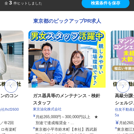
3
検索条件を保存
全
件ヒットしました
東京都のピックアップPR求人
ョンのコン
ガス器具等のメンテナンス・検針
高級分譲
スタッフ
シェルジ
東京油化株式会社
hcf2600
住友不動産建
5a
月給265,000円～300,000円以上 ★
与／年2回
別途で達成報奨金・...
月給26
トロ有楽町
東京都小平市鈴木町【本社】西武新
東京都江