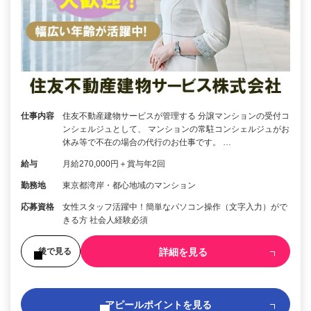
仕事内容
住友不動産建物サービスが管理する 分譲マンションの受付コ
ンシェルジュとして、 マンションの常駐コンシェルジュがお
休み等で不在の場合の代行のお仕事です。 …
給与
月給270,000円＋賞与年2回
勤務地
東京都湾岸・都心地域のマンション
応募資格
女性スタッフ活躍中！簡単なパソコン操作（文字入力）がで
きる方 社会人経験必須
詳細を見る
後で見る
アピールポイントを見る