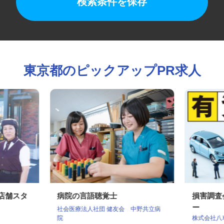
検索条件を保存
東京都のピックアップPR求人
の店舗スタ
病院の言語聴覚士
損害調
ー
社会医療法人社団 健友会 中野共立病