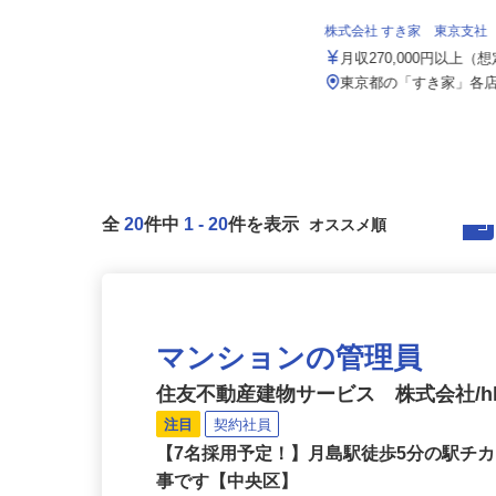
株式会社八車 越川調査事務所
報酬出来高制 月額報酬例500,000
株式会社 すき家 東京支社
円〜1,000,000円
月収270,000円以上（
千葉県山武郡横芝光町母子192-2
（営業エリアは東京都内各所、神...
東京都の「すき家」各
全
20
件中
1
-
20
件を表示
マンションの管理員
住友不動産建物サービス 株式会社/hka
注目
契約社員
【7名採用予定！】月島駅徒歩5分の駅チ