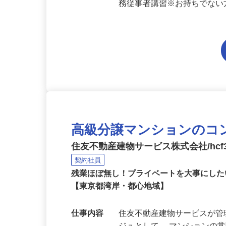
応募資格
★未経験OK！【尚可】上級
務従事者講習※お持ちでな
高級分譲マンションのコ
住友不動産建物サービス株式会社/hcf3
契約社員
残業ほぼ無し！プライベートを大事にした
【東京都湾岸・都心地域】