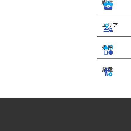
職種
エリア
条件
業種