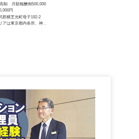
八車 越川調査事務所
来高制 月額報酬例500,000
株式会社 すき家 東京支社
000,000円
月収270,000円以上（想定）
山武郡横芝光町母子192-2
エリアは東京都内各所、神...
東京都の「すき家」各店舗