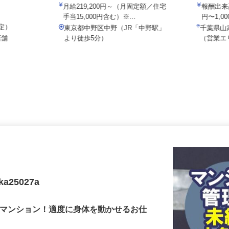
院
株式会社
月給219,200円～（月固定額／住宅
報酬出
手当15,000円含む）※...
円〜1,
想定）
東京都中野区中野（JR「中野駅」
千葉県
店舗
より徒歩5分）
（営業
25027a
カマンション！適度に身体を動かせるお仕