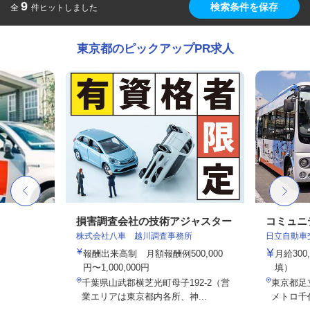
9
検索条件を保存
全
件ヒットしました
東京都のピックアップPR求人
損害調査会社の技術アジャスター
コミュニ
株式会社八車 越川調査事務所
日立自動車
報酬出来高制 月額報酬例500,000
月給30
円〜1,000,000円
填）
千葉県山武郡横芝光町母子192-2（営
東京都足立
業エリアは東京都内各所、神...
メトロ千代