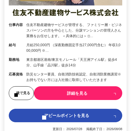
仕事内容
住友不動産建物サービスが管理する、 ファミリー層・ビジネ
スパーソンの方を中心とした、分譲マンションの管理人さん
業務をお任せします。 ＜具体的には＞ □…
給与
月給250,000円 （深夜勤務固定手当27,000円含む） 年収3,0
00,000円 ※…
勤務地
東京都港区港南/東京モノレール「天王洲アイル駅」徒歩4
分、山手線「品川駅」徒歩14分
応募資格
防災センター要員、自衛消防技術認定、自衛消防業務講習※
お持ちでない方には入社後に取得していただきます
詳細を見る
後で見る
アピールポイントを見る
更新日： 2026/07/28 掲載終了日： 2026/08/08