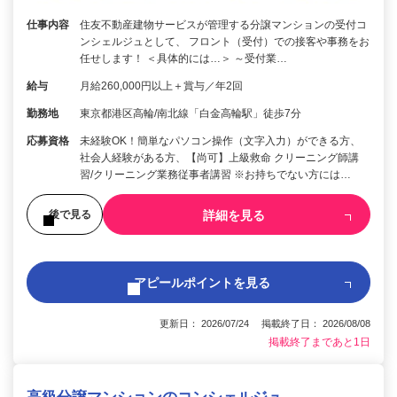
仕事内容
住友不動産建物サービスが管理する分譲マンションの受付コ
ンシェルジュとして、 フロント（受付）での接客や事務をお
任せします！ ＜具体的には…＞ ～受付業…
給与
月給260,000円以上＋賞与／年2回
勤務地
東京都港区高輪/南北線「白金高輪駅」徒歩7分
応募資格
未経験OK！簡単なパソコン操作（文字入力）ができる方、
社会人経験がある方、【尚可】上級救命 クリーニング師講
習/クリーニング業務従事者講習 ※お持ちでない方には…
詳細を見る
後で見る
アピールポイントを見る
更新日： 2026/07/24 掲載終了日： 2026/08/08
掲載終了まであと1日