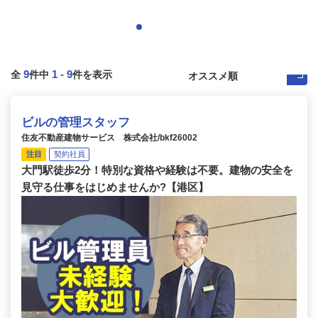
9
1
-
9
全
件中
件を表示
ビルの管理スタッフ
住友不動産建物サービス 株式会社/bkf26002
注目
契約社員
大門駅徒歩2分！特別な資格や経験は不要。建物の安全を
見守る仕事をはじめませんか?【港区】