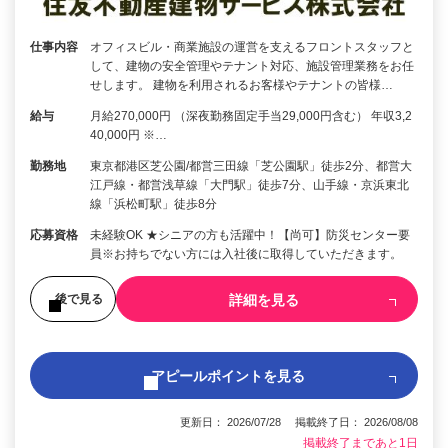
仕事内容
オフィスビル・商業施設の運営を支えるフロントスタッフと
して、建物の安全管理やテナント対応、施設管理業務をお任
せします。 建物を利用されるお客様やテナントの皆様…
給与
月給270,000円 （深夜勤務固定手当29,000円含む） 年収3,2
40,000円 ※…
勤務地
東京都港区芝公園/都営三田線「芝公園駅」徒歩2分、都営大
江戸線・都営浅草線「大門駅」徒歩7分、山手線・京浜東北
線「浜松町駅」徒歩8分
応募資格
未経験OK ★シニアの方も活躍中！【尚可】防災センター要
員※お持ちでない方には入社後に取得していただきます。
詳細を見る
後で見る
アピールポイントを見る
更新日： 2026/07/28 掲載終了日： 2026/08/08
掲載終了まであと1日