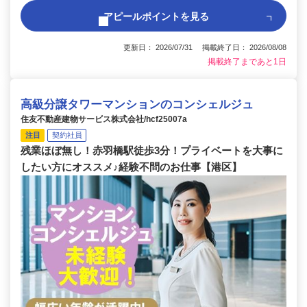
アピールポイントを見る
更新日： 2026/07/31 掲載終了日： 2026/08/08
掲載終了まであと1日
高級分譲タワーマンションのコンシェルジュ
住友不動産建物サービス株式会社/hcf25007a
注目
契約社員
残業ほぼ無し！赤羽橋駅徒歩3分！プライベートを大事に
したい方にオススメ♪経験不問のお仕事【港区】