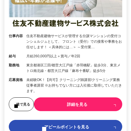
仕事内容
住友不動産建物サービスが管理する分譲マンションの受付コ
ンシェルジュとして、 フロント（受付）での接客や事務をお
任せします！ ＜具体的には…＞ ～受付業…
給与
月給260,000円以上＋賞与／年2回
勤務地
東京都港区三田/都営大江戸線「赤羽橋駅」徒歩3分、東京メ
トロ南北線・都営大江戸線「麻布十番駅」徒歩5分
応募資格
未経験OK！【尚可】クリーニング師講習/クリーニング業務
従事者講習 ※お持ちでない方には入社後に取得していただき
ます。
詳細を見る
後で見る
アピールポイントを見る