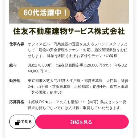
仕事内容
オフィスビル・商業施設の運営を支えるフロントスタッフと
して、建物の安全管理やテナント対応、施設管理業務をお任
せします。 建物を利用されるお客様やテナントの皆様…
給与
月給270,000円 （深夜勤務固定手当29,000円含む） 年収3,2
40,000円 ※…
勤務地
東京都港区芝大門/都営大江戸線・都営浅草線「大門駅」徒歩
2分、山手線・京浜東北線「浜松町駅」徒歩4分、都営三田線
「芝公園駅」徒歩5分
応募資格
未経験OK ★シニアの方も活躍中！【尚可】防災センター要
員※お持ちでない方には入社後に取得していただきます。
詳細を見る
後で見る