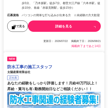
歩5分、「乃木坂駅」徒歩7分、都営大江戸線「六本木駅」徒
歩10分、各線「赤坂見附駅」徒歩15分）
応募資格
パソコンの簡単な打ち込みが出来る方 ☆未経験の方大歓迎
詳細を見る
後で見る
更新日： 2026/07/22 掲載終了日： 2026/08/21
掲載終了まであと14日
NEW
防水工事の施工スタッフ
太陽産業有限会社
正社員
あなたの経験をしっかり評価します！月給40万円以上！
昇給・賞与も有♪勤務開始日などご相談ください！！