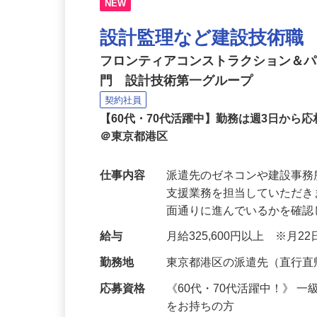
NEW
設計監理など建設技術職
フロンティアコンストラクション＆
門 設計技術第一グループ
契約社員
【60代・70代活躍中】勤務は週3日か
＠東京都港区
仕事内容
派遣先のゼネコンや建設事
支援業務を担当していただ
面通りに進んでいるかを確
給与
月給325,600円以上 ※月
勤務地
東京都港区の派遣先（直行