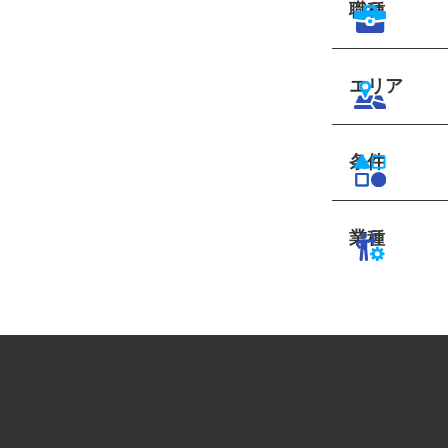
職種
エリア
条件
業種