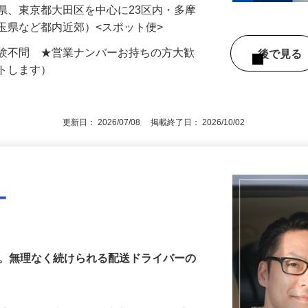
円以上可！（平日週5日・8時間の稼働）／
…
県、東京都大田区を中心に23区内・多摩
玉県など都内近郊）<スポット便>
経験不問 ★営業ナンバーお持ちの方大歓
後で見
ートします）
更新日： 2026/07/08 掲載終了日： 2026/10/02
ー
へ。無理なく続けられる配送ドライバーの