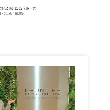
アクト建機 株式会社
00,000円以上（1年間の給与
）
月給350,000円～450,000円以上
立区綾瀬6-11-22（JR・東
東京都大田区大森東5-18-2（京急線
ロ千代田線「綾瀬駅...
「大森町駅」より徒歩13分...