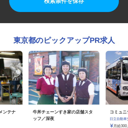
検索条件を保存
東京都のピックアップPR求人
のメンテナ
牛丼チェーンすき家の店舗スタ
コミュ
ッフ／深夜
日立自動