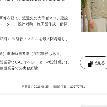
可、年齢不問。必要に応じて事前研修でバ
な研修を経て、派遣先の大手ゼネコン建設
オペレーター、設計補助、施工図作成、積算
 …
与（年2回） ※経験・スキルを最大限考慮し、
直帰）※通勤圏考慮（在宅勤務もあり）
建設業界でCADオペレーターや設計職とし
後で見
ど建設業界での実務経験
更新日： 2026/06/25 掲載終了日： 2027/07/31