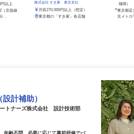
月給3
株式会社 すき家 東京支社
000円以上
補填
月収270,000円以上（想定）
8-2（京急線
東京都足
...
東京都の「すき家」各店舗
京メト
ー（設計補助）
パートナーズ株式会社 設計技術部