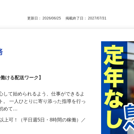
一級建築士、または1級施工管理技士の資格
後で見
更新日： 2026/06/25 掲載終了日： 2027/07/31
務
しく働ける配送ワーク】
安心して始められるよう、仕事ができるよ
ト。 一人ひとりに寄り添った指導を行っ
は初めて…