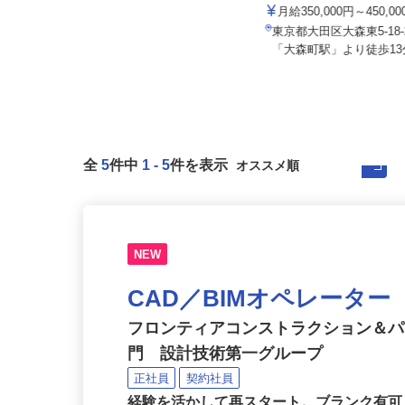
アクト建機 株式会社
月給300,000円以上（1年間の給与
補填）
月給350,000円～450,
東京都足立区綾瀬6-11-22（JR・東
東京都大田区大森東5-1
京メトロ千代田線「綾瀬駅...
「大森町駅」より徒歩13分
全
5
件中
1
-
5
件を表示
NEW
CAD／BIMオペレータ
フロンティアコンストラクション＆
門 設計技術第一グループ
正社員
契約社員