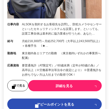
仕事内容
ALSOKを契約するお客様先を訪問し、防犯カメラやセンサー
といったセキュリティシステムを設置します。といっても、
設置工事自体は基本的に協力業者が行うため、あなた…
給与
月給218,300円～月給252,700円（大卒以上243,500円以上）
＋各種手当 《★…
勤務地
東京都内各エリアでの勤務 （東京都内いずれかの事業所へ
配属）
応募資格
要普通免許（AT限定可）／60歳未満（定年が60歳の為）／
高卒以上（※労働基準法等法令の規定により） ※普通免許を
お持ちでない方は入社までの取得でOK！
詳細を見る
後で見る
アピールポイントを見る