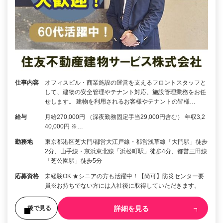
仕事内容
オフィスビル・商業施設の運営を支えるフロントスタッフと
して、建物の安全管理やテナント対応、施設管理業務をお任
せします。 建物を利用されるお客様やテナントの皆様…
給与
月給270,000円 （深夜勤務固定手当29,000円含む） 年収3,2
40,000円 ※…
勤務地
東京都港区芝大門/都営大江戸線・都営浅草線「大門駅」徒歩
2分、山手線・京浜東北線「浜松町駅」徒歩4分、都営三田線
「芝公園駅」徒歩5分
応募資格
未経験OK ★シニアの方も活躍中！【尚可】防災センター要
員※お持ちでない方には入社後に取得していただきます。
詳細を見る
後で見る