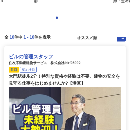
9
柳...
線「豊洲駅
10
1
-
10
全
件中
件を表示
ビルの管理スタッフ
住友不動産建物サービス 株式会社/bkf26002
注目
契約社員
大門駅徒歩2分！特別な資格や経験は不要。建物の安全を
見守る仕事をはじめませんか?【港区】