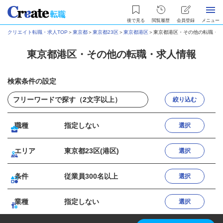
後で見る
閲覧履歴
会員登録
メニュー
クリエイト転職・求人TOP
＞
東京都
＞
東京都23区
＞
東京都港区
＞
東京都港区・その他の転職・求
東京都港区・その他の転職・求人情報
検索条件の設定
絞り込む
職種
指定しない
選択
エリア
東京都23区(港区)
選択
条件
従業員300名以上
選択
業種
指定しない
選択