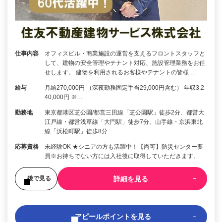
仕事内容
オフィスビル・商業施設の運営を支えるフロントスタッフと
して、建物の安全管理やテナント対応、施設管理業務をお任
せします。 建物を利用されるお客様やテナントの皆様…
給与
月給270,000円 （深夜勤務固定手当29,000円含む） 年収3,2
40,000円 ※…
勤務地
東京都港区芝公園/都営三田線「芝公園駅」徒歩2分、都営大
江戸線・都営浅草線「大門駅」徒歩7分、山手線・京浜東北
線「浜松町駅」徒歩8分
応募資格
未経験OK ★シニアの方も活躍中！【尚可】防災センター要
員※お持ちでない方には入社後に取得していただきます。
詳細を見る
後で見る
アピールポイントを見る