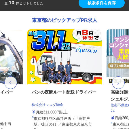
10
検索条件を保存
全
件ヒットしました
東京都のピックアップPR求人
ライバー
パンの夜間ルート配送ドライバー
高級分譲
シェルジ
株式会社マスダ運輸
住友不動産建
5a
月給311,000円以上
月給26
東京都杉並区高井戸西（「高井戸
の他手当
駅」徒歩8分）／東京都東久留米市
東京都江