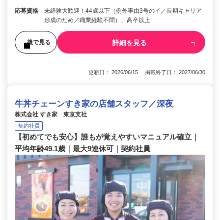
応募資格
未経験大歓迎！44歳以下（例外事由3号のイ／長期キャリア
形成のため／職業経験不問）、高卒以上
詳細を見る
後で見る
更新日： 2026/06/15 掲載終了日： 2027/06/30
牛丼チェーンすき家の店舗スタッフ／深夜
株式会社 すき家 東京支社
契約社員
【初めてでも安心】誰もが覚えやすいマニュアル確立｜
平均年齢49.1歳｜最大9連休可｜契約社員