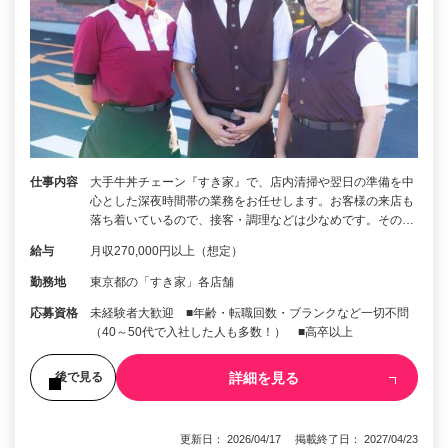
仕事内容
大手牛丼チェーン『すき家』で、店内清掃や翌日の準備を中
心とした深夜時間帯の業務をお任せします。お客様の来店も
落ち着いているので、接客・調理などは少なめです。その…
給与
月収270,000円以上（想定）
勤務地
東京都の「すき家」各店舗
応募資格
未経験者大歓迎 ■年齢・転職回数・ブランクなど一切不問
（40～50代で入社した人も多数！） ■高卒以上
詳細を見る
後で見る
更新日： 2026/04/17 掲載終了日： 2027/04/23