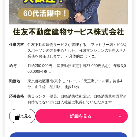
仕事内容
住友不動産建物サービスが管理する、 ファミリー層・ビジネ
スパーソンの方を中心とした、分譲マンションの管理人さん
業務をお任せします。 ＜具体的には＞ □…
給与
月給250,000円 （深夜勤務固定手当27,000円含む） 年収3,0
00,000円 ※…
勤務地
東京都港区港南/東京モノレール「天王洲アイル駅」徒歩4
分、山手線「品川駅」徒歩14分
応募資格
防災センター要員、自衛消防技術認定、自衛消防業務講習※
お持ちでない方には入社後に取得していただきます
詳細を見る
後で見る