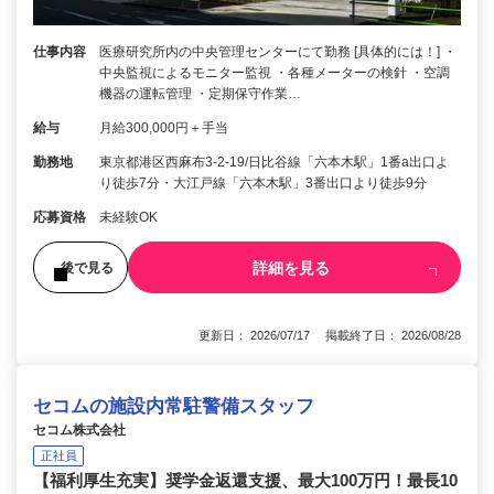
仕事内容
医療研究所内の中央管理センターにて勤務 [具体的には！] ・
中央監視によるモニター監視 ・各種メーターの検針 ・空調
機器の運転管理 ・定期保守作業…
給与
月給300,000円＋手当
勤務地
東京都港区西麻布3-2-19/日比谷線「六本木駅」1番a出口よ
り徒歩7分・大江戸線「六本木駅」3番出口より徒歩9分
応募資格
未経験OK
詳細を見る
後で見る
更新日： 2026/07/17 掲載終了日： 2026/08/28
セコムの施設内常駐警備スタッフ
セコム株式会社
正社員
【福利厚生充実】奨学金返還支援、最大100万円！最長10