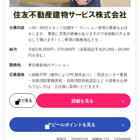
仕事内容
☆40～60代スタッフ活躍中！ マンション管理の業務をお任
せします。 事前に充実の研修がありますので未経験の方も安
心して働けます♪ ☆ご希望の勤務地などを…
給与
月給236,000円～270,000円 （深夜固定手当25,000～29,000
円を含む）
勤務地
東京都各地のマンション
応募資格
☆経験不問（物件によりPC操作あり）・防災センター要員
・自衛消防業務講習 ・自衛消防技術認定など ※資格をお持
ちでない方は、入社後に取得いただきます。
詳細を見る
後で見る
アピールポイントを見る
更新日： 2026/07/24 掲載終了日： 2026/08/08