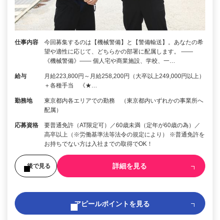
仕事内容
今回募集するのは【機械警備】と【警備輸送】。あなたの希
望や適性に応じて、どちらかの部署に配属します。 ――
《機械警備》―― 個人宅や商業施設、学校、一…
給与
月給223,800円～月給258,200円（大卒以上249,000円以上）
＋各種手当 《★…
勤務地
東京都内各エリアでの勤務 （東京都内いずれかの事業所へ
配属）
応募資格
要普通免許（AT限定可）／60歳未満（定年が60歳の為）／
高卒以上（※労働基準法等法令の規定により） ※普通免許を
お持ちでない方は入社までの取得でOK！
詳細を見る
後で見る
アピールポイントを見る