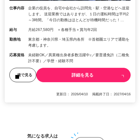
仕事内容
企業の役員を、自宅や会社から訪問先・駅・空港などへ送迎
します。 送迎業務ではありますが、１日の運転時間は平均2
～3時間。「今日の勤務はほとんどが待機時間だった！…
給与
月給267,580円 ＋各種手当＋賞与年2回
勤務地
東京都・神奈川県・埼玉県内各所 ※首都圏エリアで通勤を
考慮します。
応募資格
未経験OK／異業種出身者多数活躍中♪／要普通免許（二種免
許不要）／学歴・経験不問
詳細を見る
後で見る
更新日： 2026/04/10 掲載終了日： 2027/04/16
1
気になる求人は