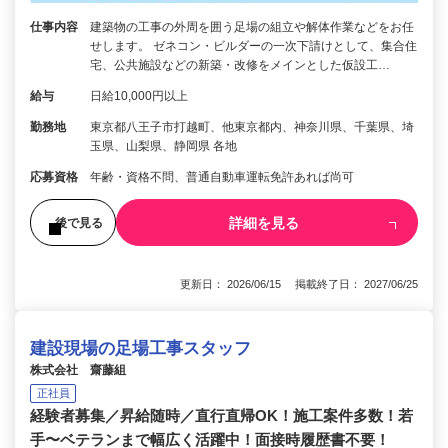
仕事内容
建築物の工事の外周を囲う足場の組立や解体作業などをお任
せします。 ゼネコン・ビルダーの一次下請けとして、集合住
宅、公共施設などの新築・改修をメインとした仮設工…
給与
日給10,000円以上
勤務地
東京都八王子市打越町、他東京都内、神奈川県、千葉県、埼
玉県、山梨県、静岡県 各地
応募資格
年齢・資格不問、普通自動車運転免許あれば尚可
詳細を見る
後で見る
更新日： 2026/06/15 掲載終了日： 2027/06/25
建設現場の足場工事スタッフ
株式会社 齋藤組
正社員
経験者募集／昇給随時／直行直帰OK！施工案件多数！若
手〜ベテランまで幅広く活躍中！面接時履歴書不要！