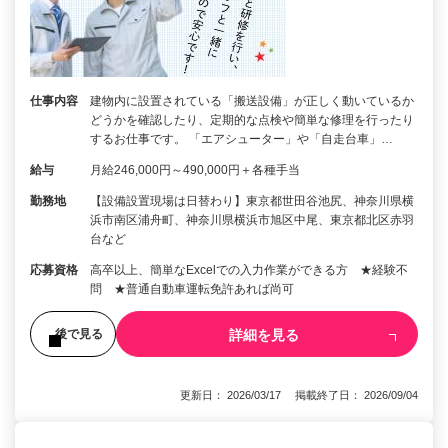
仕事内容
建物内に設置されている「搬送設備」が正しく動いているか
どうかを確認したり、定期的な点検や簡単な修理を行ったり
するお仕事です。 「エアシューター」や「自走台車」…
給与
月給246,000円～490,000円＋各種手当
勤務地
【設備設置現場は日替わり】東京都世田谷池尻、神奈川県横
浜市南区浦舟町、神奈川県横浜市旭区中尾、東京都北区赤羽
台など
応募資格
高卒以上、簡単なExcelでの入力作業ができる方 ★経験不
問 ★普通自動車運転免許あれば尚可
詳細を見る
後で見る
更新日： 2026/03/17 掲載終了日： 2026/09/04