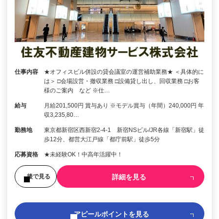
仕事内容
★オフィスビル併設の貸会議室の運営補助業務★ ＜具体的に
は＞ □会場設営・撤収業務 □設備貸し出し、回収業務 □お客
様のご案内 など ※仕…
給与
月給201,500円 賞与あり ※モデル賞与（年間）240,000円 年
収3,235,80…
勤務地
東京都新宿区西新宿2-4-1 新宿NSビル/JR各線「新宿駅」徒
歩12分、都営大江戸線「都庁前駅」徒歩5分
応募資格
★未経験OK！中高年活躍中！
詳細を見る
後で見る
アピールポイントを見る