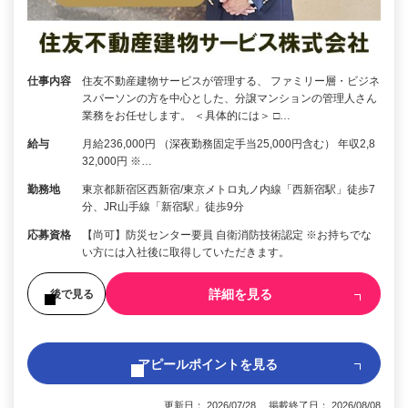
仕事内容
住友不動産建物サービスが管理する、 ファミリー層・ビジネ
スパーソンの方を中心とした、分譲マンションの管理人さん
業務をお任せします。 ＜具体的には＞ □…
給与
月給236,000円 （深夜勤務固定手当25,000円含む） 年収2,8
32,000円 ※…
勤務地
東京都新宿区西新宿/東京メトロ丸ノ内線「西新宿駅」徒歩7
分、JR山手線「新宿駅」徒歩9分
応募資格
【尚可】防災センター要員 自衛消防技術認定 ※お持ちでな
い方には入社後に取得していただきます。
詳細を見る
後で見る
アピールポイントを見る
更新日： 2026/07/28 掲載終了日： 2026/08/08