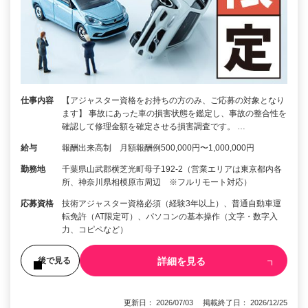
仕事内容
【アジャスター資格をお持ちの方のみ、ご応募の対象となり
ます】 事故にあった車の損害状態を鑑定し、事故の整合性を
確認して修理金額を確定させる損害調査です。 …
給与
報酬出来高制 月額報酬例500,000円〜1,000,000円
勤務地
千葉県山武郡横芝光町母子192-2（営業エリアは東京都内各
所、神奈川県相模原市周辺 ※フルリモート対応）
応募資格
技術アジャスター資格必須（経験3年以上）、普通自動車運
転免許（AT限定可）、パソコンの基本操作（文字・数字入
力、コピペなど）
詳細を見る
後で見る
更新日： 2026/07/03 掲載終了日： 2026/12/25