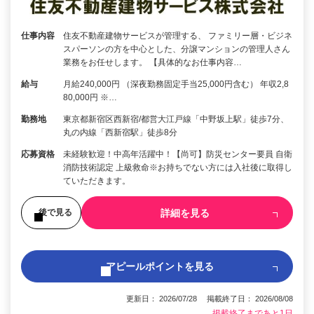
仕事内容
住友不動産建物サービスが管理する、 ファミリー層・ビジネ
スパーソンの方を中心とした、分譲マンションの管理人さん
業務をお任せします。 【具体的なお仕事内容…
給与
月給240,000円 （深夜勤務固定手当25,000円含む） 年収2,8
80,000円 ※…
勤務地
東京都新宿区西新宿/都営大江戸線「中野坂上駅」徒歩7分、
丸の内線「西新宿駅」徒歩8分
応募資格
未経験歓迎！中高年活躍中！【尚可】防災センター要員 自衛
消防技術認定 上級救命※お持ちでない方には入社後に取得し
ていただきます。
詳細を見る
後で見る
アピールポイントを見る
更新日： 2026/07/28 掲載終了日： 2026/08/08
掲載終了まであと1日