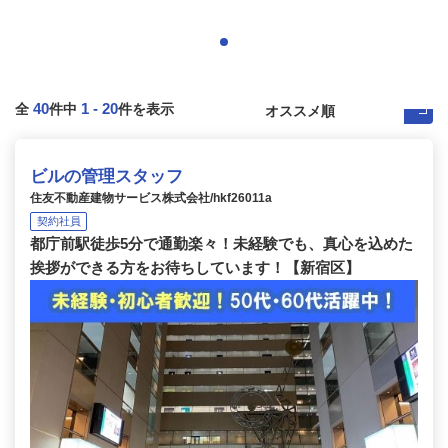
40
1
-
20
全
件中
件を表示
ビルの管理スタッフ
住友不動産建物サービス株式会社/hkf26011a
契約社員
都庁前駅徒歩5分で通勤楽々！未経験でも、真心を込めた
挨拶ができる方をお待ちしています！【新宿区】