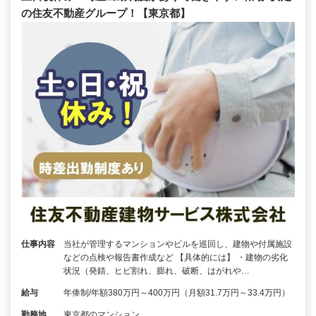
の住友不動産グループ！【東京都】
仕事内容
当社が管理するマンションやビルを巡回し、建物や付属施設
などの点検や報告書作成など 【具体的には】 ・建物の劣化
状況（発錆、ヒビ割れ、膨れ、破断、はがれや…
給与
年俸制/年額380万円～400万円（月額31.7万円～33.4万円）
勤務地
東京都のマンション