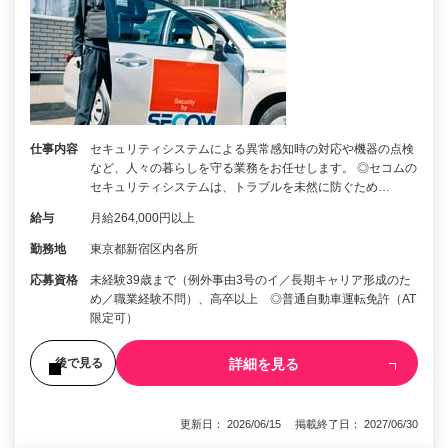
仕事内容
セキュリティシステムによる異常感知時の対応や機器の点検
など、人々の暮らしを守る業務をお任せします。 ◎セコムの
セキュリティシステムは、トラブルを未然に防ぐため…
給与
月給264,000円以上
勤務地
東京都新宿区内各所
応募資格
未経験39歳まで（例外事由3号のイ／長期キャリア形成のた
め／職業経験不問）、高卒以上 ◎普通自動車運転免許（AT
限定可）
詳細を見る
後で見る
更新日： 2026/06/15 掲載終了日： 2027/06/30