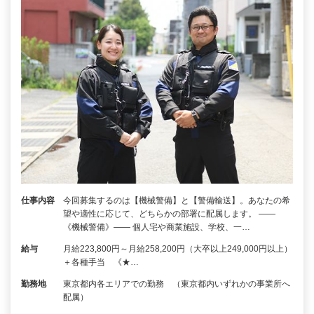
仕事内容
今回募集するのは【機械警備】と【警備輸送】。あなたの希
望や適性に応じて、どちらかの部署に配属します。 ――
《機械警備》―― 個人宅や商業施設、学校、一…
給与
月給223,800円～月給258,200円（大卒以上249,000円以上）
＋各種手当 《★…
勤務地
東京都内各エリアでの勤務 （東京都内いずれかの事業所へ
配属）