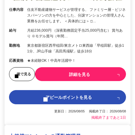
仕事内容
住友不動産建物サービスが管理する、 ファミリー層・ビジネ
スパーソンの方を中心とした、分譲マンションの管理人さん
業務をお任せします。 ＜具体的には＞ □…
給与
月給236,000円 （深夜勤務固定手当25,000円含む） 賞与あ
り ※モデル賞与（年間…
勤務地
東京都新宿区西早稲田/東京メトロ東西線「早稲田駅」徒歩1
1分、JR山手線「高田馬場駅」徒歩18分
応募資格
★未経験OK！中高年活躍中！
詳細を見る
後で見る
アピールポイントを見る
更新日： 2026/08/05 掲載終了日： 2026/08/08
掲載終了まであと1日