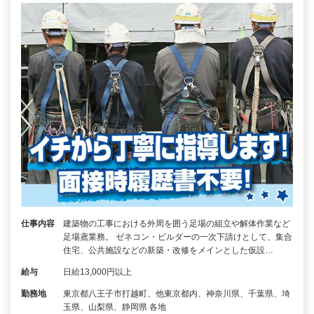
仕事内容
建築物の工事における外周を囲う足場の組立や解体作業など
足場鳶業務。 ゼネコン・ビルダーの一次下請けとして、集合
住宅、公共施設などの新築・改修をメインとした仮設…
給与
日給13,000円以上
勤務地
東京都八王子市打越町、他東京都内、神奈川県、千葉県、埼
玉県、山梨県、静岡県 各地