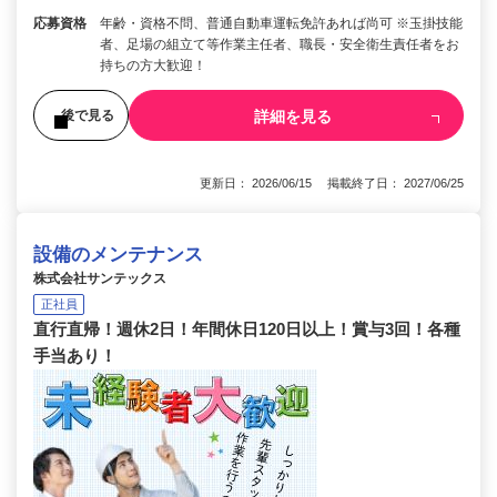
応募資格
年齢・資格不問、普通自動車運転免許あれば尚可 ※玉掛技能
者、足場の組立て等作業主任者、職長・安全衛生責任者をお
持ちの方大歓迎！
詳細を見る
後で見る
更新日： 2026/06/15 掲載終了日： 2027/06/25
設備のメンテナンス
株式会社サンテックス
正社員
直行直帰！週休2日！年間休日120日以上！賞与3回！各種
手当あり！