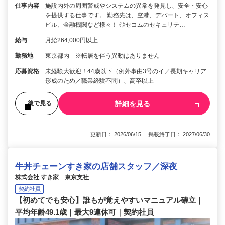
仕事内容
施設内外の周囲警戒やシステムの異常を発見し、安全・安心
を提供する仕事です。 勤務先は、空港、デパート、オフィス
ビル、金融機関など様々！ ◎セコムのセキュリテ…
給与
月給264,000円以上
勤務地
東京都内 ※転居を伴う異動はありません
応募資格
未経験大歓迎！44歳以下（例外事由3号のイ／長期キャリア
形成のため／職業経験不問）、高卒以上
詳細を見る
後で見る
更新日： 2026/06/15 掲載終了日： 2027/06/30
牛丼チェーンすき家の店舗スタッフ／深夜
株式会社 すき家 東京支社
契約社員
【初めてでも安心】誰もが覚えやすいマニュアル確立｜
平均年齢49.1歳｜最大9連休可｜契約社員