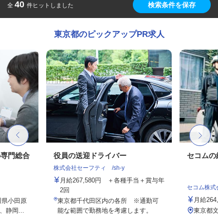
40
検索条件を保存
全
件ヒットしました
東京都のピックアップPR求人
の専門総合
役員の送迎ドライバー
セコムの
株式会社セーフティ /sh-y
月給267,580円 ＋各種手当＋賞与年
セコム株式
2回
月給264
川県小田原
東京都千代田区内の各所 ※通勤可
静岡...
能な範囲で勤務地を考慮します。
東京都