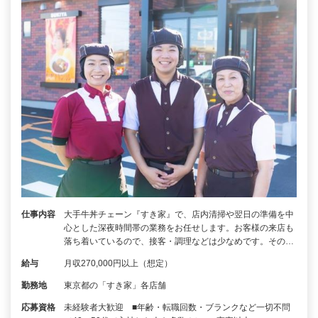
仕事内容
大手牛丼チェーン『すき家』で、店内清掃や翌日の準備を中
心とした深夜時間帯の業務をお任せします。お客様の来店も
落ち着いているので、接客・調理などは少なめです。その…
給与
月収270,000円以上（想定）
勤務地
東京都の「すき家」各店舗
応募資格
未経験者大歓迎 ■年齢・転職回数・ブランクなど一切不問