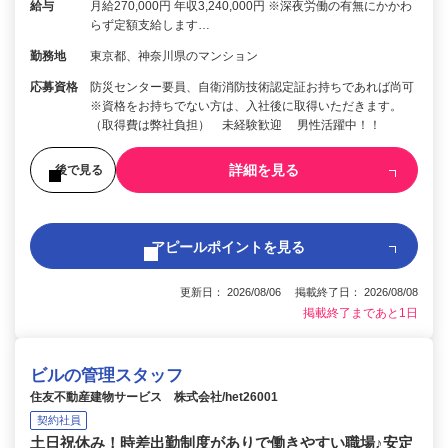
給与
月給270,000円 年収3,240,000円 ※深夜労働の有無にかかわ
らず定額支給します…
勤務地
東京都、神奈川県のマンション
応募資格
防災センター要員、自衛消防技術認定証お持ちであれば尚可
※資格をお持ちでない方は、入社後に取得いただきます。
（取得費は弊社負担） 未経験歓迎 男性活躍中！！
詳細を見る
後で見る
アピールポイントを見る
更新日： 2026/08/06 掲載終了日： 2026/08/08
掲載終了まであと1日
ビルの管理スタッフ
住友不動産建物サービス 株式会社/het26001
契約社員
土日祝休み！時差出勤制度がありで働きやすい職場♪安定