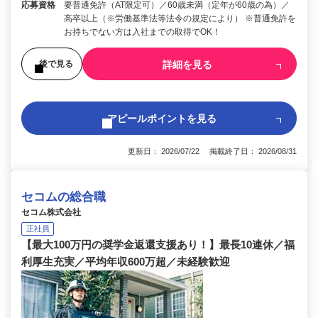
応募資格
要普通免許（AT限定可）／60歳未満（定年が60歳の為）／
高卒以上（※労働基準法等法令の規定により） ※普通免許を
お持ちでない方は入社までの取得でOK！
詳細を見る
後で見る
アピールポイントを見る
更新日： 2026/07/22 掲載終了日： 2026/08/31
セコムの総合職
セコム株式会社
正社員
【最大100万円の奨学金返還支援あり！】最長10連休／福
利厚生充実／平均年収600万超／未経験歓迎