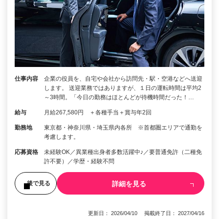
仕事内容
企業の役員を、自宅や会社から訪問先・駅・空港などへ送迎
します。 送迎業務ではありますが、１日の運転時間は平均2
～3時間。「今日の勤務はほとんどが待機時間だった！…
給与
月給267,580円 ＋各種手当＋賞与年2回
勤務地
東京都・神奈川県・埼玉県内各所 ※首都圏エリアで通勤を
考慮します。
応募資格
未経験OK／異業種出身者多数活躍中♪／要普通免許（二種免
許不要）／学歴・経験不問
詳細を見る
後で見る
更新日： 2026/04/10 掲載終了日： 2027/04/16