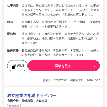
仕事内容
当社では、初心者の方でも安心して始められるよう、仕事が
できるようになるまでしっかりサポート。 一人ひとりに寄り
添った指導を行っているため、「配送の仕事は初めて…
給与
完全出来高制 ※月収25万円以上可！（平日週5日・8時間の
稼働）／＜スポット便平均月収＞フ…
勤務地
神奈川県を中心に都内及び近県、東京都大田区を中心に23区
内・多摩地区、神奈川県・千葉県・埼玉県など都内近郊）<
スポット便>
応募資格
要普通自動車運転免許 ※経験不問 ★営業ナンバーお持ち
の方大歓迎（無い方は、当社がサポートします）
詳細を見る
後で見る
更新日： 2026/07/08 掲載終了日： 2026/10/02
独立開業の配送ドライバー
有限会社 日軽急送 大森本店
業務委託