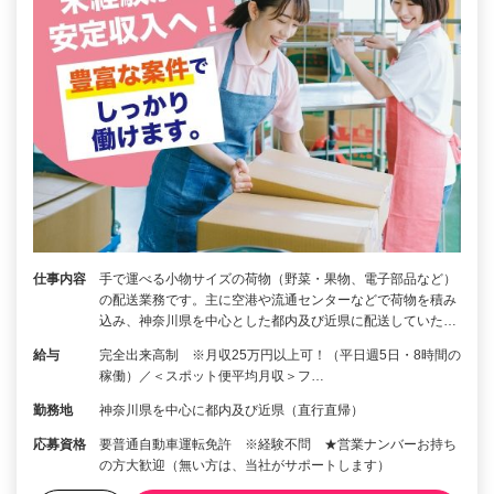
仕事内容
手で運べる小物サイズの荷物（野菜・果物、電子部品など）
の配送業務です。主に空港や流通センターなどで荷物を積み
込み、神奈川県を中心とした都内及び近県に配送していた…
給与
完全出来高制 ※月収25万円以上可！（平日週5日・8時間の
稼働）／＜スポット便平均月収＞フ…
勤務地
神奈川県を中心に都内及び近県（直行直帰）
応募資格
要普通自動車運転免許 ※経験不問 ★営業ナンバーお持ち
の方大歓迎（無い方は、当社がサポートします）