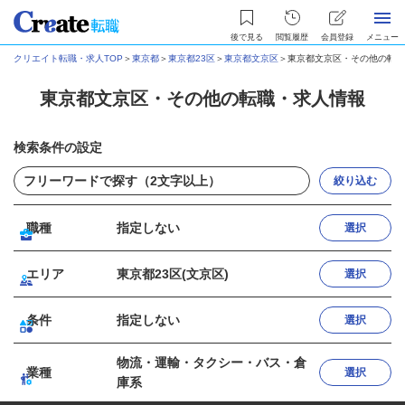
後で見る
閲覧履歴
会員登録
メニュー
クリエイト転職・求人TOP
＞
東京都
＞
東京都23区
＞
東京都文京区
＞
東京都文京区・その他の転職
東京都文京区・その他の転職・求人情報
検索条件の設定
絞り込む
職種
指定しない
選択
エリア
東京都23区(文京区)
選択
条件
指定しない
選択
物流・運輸・タクシー・バス・倉
業種
選択
庫系