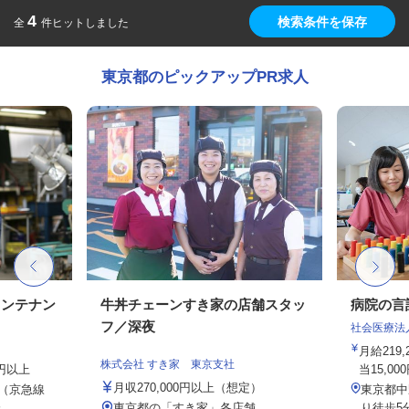
4
検索条件を保存
全
件ヒットしました
東京都のピックアップPR求人
メンテナン
牛丼チェーンすき家の店舗スタッ
病院の言
フ／深夜
社会医療法
月給219
株式会社 すき家 東京支社
0円以上
当15,00
月収270,000円以上（想定）
2（京急線
東京都中
..
東京都の「すき家」各店舗
り徒歩5