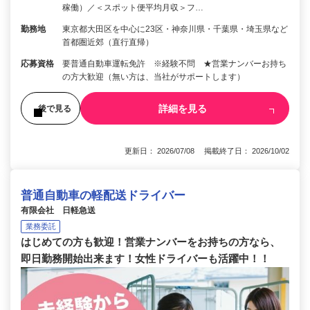
稼働）／＜スポット便平均月収＞フ…
勤務地
東京都大田区を中心に23区・神奈川県・千葉県・埼玉県など
首都圏近郊（直行直帰）
応募資格
要普通自動車運転免許 ※経験不問 ★営業ナンバーお持ち
の方大歓迎（無い方は、当社がサポートします）
詳細を見る
後で見る
更新日： 2026/07/08 掲載終了日： 2026/10/02
普通自動車の軽配送ドライバー
有限会社 日軽急送
業務委託
はじめての方も歓迎！営業ナンバーをお持ちの方なら、
即日勤務開始出来ます！女性ドライバーも活躍中！！