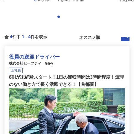
4
1
-
4
全
件中
件を表示
役員の送迎ドライバー
株式会社セーフティ /sh-y
正社員
8割が未経験スタート！1日の運転時間は3時間程度！無理
のない働き方で長く活躍できる！【首都圏】