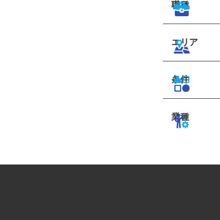
職種
エリア
条件
業種