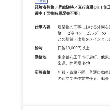
株式会社 齋藤組
正社員
経験者募集／昇給随時／直行直帰OK！施
躍中！面接時履歴書不要！
仕事内容
建築物の工事における外周
務。 ゼネコン・ビルダーの
どの新築・改修をメインと
給与
日給13,000円以上
勤務地
東京都八王子市打越町、他
梨県、静岡県 各地
応募資格
年齢・資格不問、普通自動車
の組立て等作業主任者、職