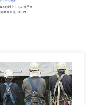
月給300,000円以上（1年間の給与
 フジデン運送
補填）
62,000円以上＋その他手当
東京都足立区綾瀬6-11-22（JR・東
葛飾区西水元3‐31‐19
京メトロ千代田線「綾瀬駅...