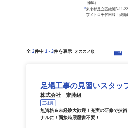
月給300,000円以上（
株式会社 フジデン運送
補填）
月給262,000円以上＋その他手当
東京都足立区綾瀬6-11-
東京都葛飾区西水元3‐31‐19
京メトロ千代田線「綾瀬駅
全
3
件中
1
-
3
件を表示
足場工事の見習いスタッ
株式会社 齋藤組
正社員
無資格＆未経験大歓迎！充実の研修で技
ナルに！面接時履歴書不要！