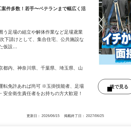
工案件多数！若手〜ベテランまで幅広く活
を囲う足場の組立や解体作業など足場鳶業
一次下請けとして、集合住宅、公共施設な
した仮設…
東京都内、神奈川県、千葉県、埼玉県、山
運転免許あれば尚可 ※玉掛技能者、足場
後で見
長・安全衛生責任者をお持ちの方大歓迎！
更新日： 2026/06/15 掲載終了日： 2027/06/25