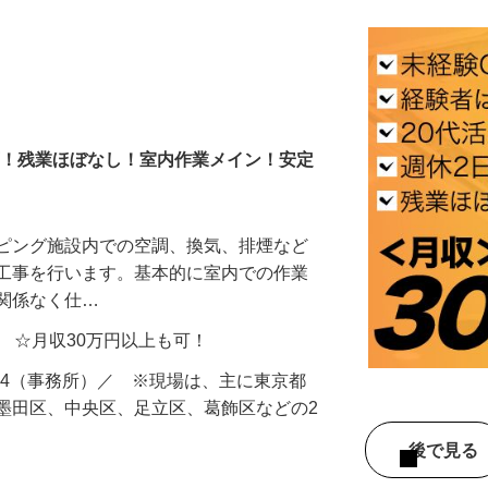
上可！残業ほぼなし！室内作業メイン！安定
ッピング施設内での空調、換気、排煙など
け工事を行います。基本的に室内での作業
に関係なく仕…
円以上 ☆月収30万円以上も可！
1-204（事務所）／ ※現場は、主に東京都
墨田区、中央区、足立区、葛飾区などの2