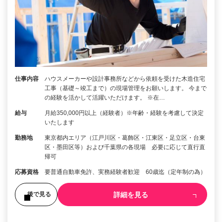
仕事内容
ハウスメーカーや設計事務所などから依頼を受けた木造住宅
工事（基礎～竣工まで）の現場管理をお願いします。 今まで
の経験を活かして活躍いただけます。 ※在…
給与
月給350,000円以上（経験者）※年齢・経験を考慮して決定
いたします
勤務地
東京都内エリア（江戸川区・葛飾区・江東区・足立区・台東
区・墨田区等）および千葉県の各現場 必要に応じて直行直
帰可
応募資格
要普通自動車免許、実務経験者歓迎 60歳迄（定年制の為）
詳細を見る
後で見る