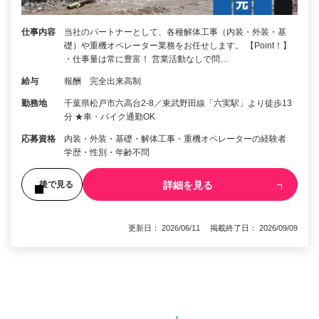
仕事内容
当社のパートナーとして、各種解体工事（内装・外装・基
礎）や重機オペレーター業務をお任せします。 【Point！】
・仕事量は常に豊富！ 営業活動なしで問…
給与
報酬 完全出来高制
勤務地
千葉県松戸市六高台2-8／東武野田線「六実駅」より徒歩13
分 ★車・バイク通勤OK
応募資格
内装・外装・基礎・解体工事・重機オペレーターの経験者
学歴・性別・年齢不問
詳細を見る
後で見る
更新日： 2026/06/11 掲載終了日： 2026/09/09
1