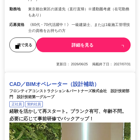
勤務地
東京都台東区の派遣先（直行直帰）※通勤圏考慮（在宅勤務
もあり）
応募資格
《60代・70代活躍中！》 一級建築士、または1級施工管理技
士の資格をお持ちの方
詳細を見る
後で見る
更新日： 2026/06/25 掲載終了日： 2027/07/31
CAD／BIMオペレーター（設計補助）
フロンティアコンストラクション＆パートナーズ株式会社 設計技術部
門 設計技術第一グループ
正社員
契約社員
経験を活かして再スタート。ブランク有可、年齢不問。
必要に応じて事前研修でバックアップ！