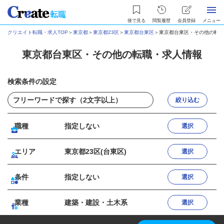
後で見る
閲覧履歴
会員登録
メニュー
クリエイト転職・求人TOP
＞
東京都
＞
東京都23区
＞
東京都台東区
＞
東京都台東区・その他の転職
東京都台東区・その他の転職・求人情報
検索条件の設定
絞り込む
職種
指定しない
選択
エリア
東京都23区(台東区)
選択
条件
指定しない
選択
業種
建築・建設・土木系
選択