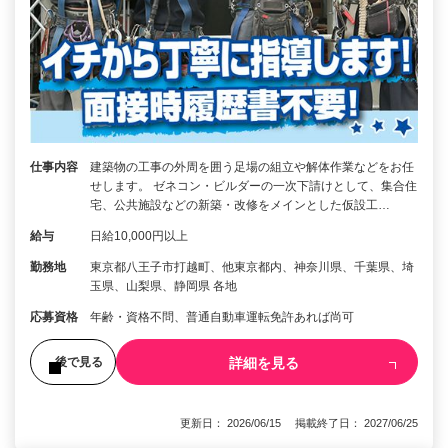
仕事内容
建築物の工事の外周を囲う足場の組立や解体作業などをお任
せします。 ゼネコン・ビルダーの一次下請けとして、集合住
宅、公共施設などの新築・改修をメインとした仮設工…
給与
日給10,000円以上
勤務地
東京都八王子市打越町、他東京都内、神奈川県、千葉県、埼
玉県、山梨県、静岡県 各地
応募資格
年齢・資格不問、普通自動車運転免許あれば尚可
詳細を見る
後で見る
更新日： 2026/06/15 掲載終了日： 2027/06/25