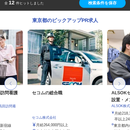
12
検索条件を保存
全
件ヒットしました
東京都のピックアップPR求人
の訪問看護
セコムの総合職
ALSO
設置・メン
ALSOK株
高田訪問看
月給218
セコム株式会社
卒以上243,
月給264,000円以上
武新宿線
東京都内