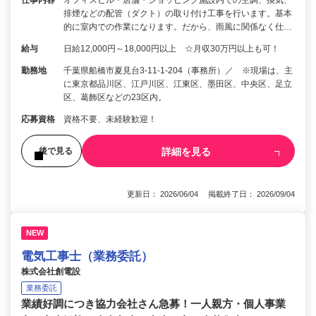
排煙などの配管（ダクト）の取り付け工事を行います。基本
的に室内での作業になります。だから、雨風に関係なく仕…
給与
日給12,000円～18,000円以上 ☆月収30万円以上も可！
勤務地
千葉県船橋市夏見台3-11-1-204（事務所）／ ※現場は、主
に東京都品川区、江戸川区、江東区、墨田区、中央区、足立
区、葛飾区などの23区内。
応募資格
資格不要、未経験歓迎！
詳細を見る
後で見る
更新日： 2026/06/04 掲載終了日： 2026/09/04
NEW
電気工事士（業務委託）
株式会社創電設
業務委託
業績好調につき協力会社さん急募！一人親方・個人事業