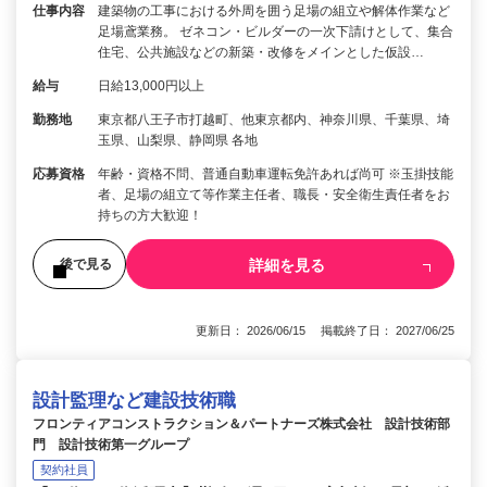
仕事内容
建築物の工事における外周を囲う足場の組立や解体作業など
足場鳶業務。 ゼネコン・ビルダーの一次下請けとして、集合
住宅、公共施設などの新築・改修をメインとした仮設…
給与
日給13,000円以上
勤務地
東京都八王子市打越町、他東京都内、神奈川県、千葉県、埼
玉県、山梨県、静岡県 各地
応募資格
年齢・資格不問、普通自動車運転免許あれば尚可 ※玉掛技能
者、足場の組立て等作業主任者、職長・安全衛生責任者をお
持ちの方大歓迎！
詳細を見る
後で見る
更新日： 2026/06/15 掲載終了日： 2027/06/25
設計監理など建設技術職
フロンティアコンストラクション＆パートナーズ株式会社 設計技術部
門 設計技術第一グループ
契約社員