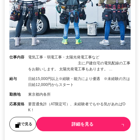
仕事内容
電気工事・弱電工事・太陽光発電工事など
主に戸建住宅の電気配線の工事
をお願いします。 太陽光発電工事もあります。 …
給与
日給15,000円以上※経験・能力により優遇 ※未経験の方は
日給12,000円からスタート
勤務地
東京都内各所
応募資格
要普通免許（AT限定可）、未経験者でもやる気があればO
K！
詳細を見る
後で見る