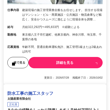
仕事内容
建築現場の施工管理業務全般をお任せします。 担当する現場
はマンション・ビル・商業施設・公共施設・物流倉庫など幅
広く、安全かつスムーズに進むように現場全体を調整…
給与
月給322,292円〜495,833円 ※経験による
勤務地
東京都八王子市打越町、他東京都内、神奈川県、埼玉県、千
葉県の各地
応募資格
年齢不問、普通自動車運転免許、施工管理1級または2級あれ
ば尚可
詳細を見る
後で見る
更新日： 2026/07/28 掲載終了日： 2026/10/02
防水工事の施工スタッフ
太陽産業有限会社
正社員
あなたの経験をしっかり評価します！月給40万円以上！