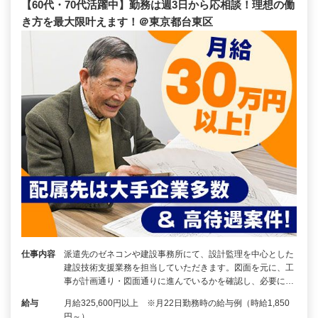
【60代・70代活躍中】勤務は週3日から応相談！理想の働
き方を最大限叶えます！＠東京都台東区
仕事内容
派遣先のゼネコンや建設事務所にて、設計監理を中心とした
建設技術支援業務を担当していただきます。図面を元に、工
事が計画通り・図面通りに進んでいるかを確認し、必要に…
給与
月給325,600円以上 ※月22日勤務時の給与例（時給1,850
円～）