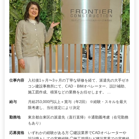
仕事内容
入社後1ヶ月〜3ヶ月の丁寧な研修を経て、派遣先の大手ゼネ
コン建設事務所にて、CAD・BIMオペレーター、設計補助、
施工図作成、積算などの業務をお任せします。 …
給与
月給253,000円以上＋賞与（年2回） ※経験・スキルを最大
限考慮し、当社規定により決定
勤務地
東京都台東区の派遣先（直行直帰）※通勤圏考慮（在宅勤務
もあり）
応募資格
いずれかの経験がある方 ◯建設業界でCADオペレーターや
設計職としての実務経験 ◯施工管理など建設業界での実務経