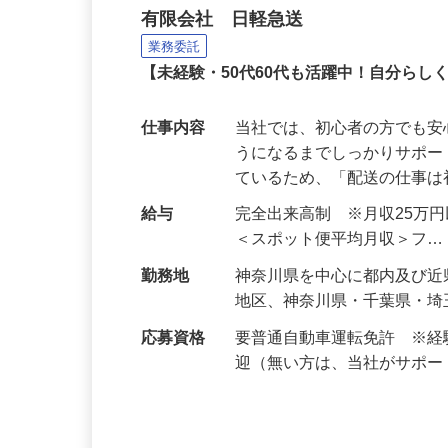
小物サイズ荷物の配送業
有限会社 日軽急送
業務委託
【未経験・50代60代も活躍中！自分ら
仕事内容
当社では、初心者の方でも
うになるまでしっかりサポー
ているため、「配送の仕事
給与
完全出来高制 ※月収25万
＜スポット便平均月収＞フ
勤務地
神奈川県を中心に都内及び近
地区、神奈川県・千葉県・埼
応募資格
要普通自動車運転免許 ※
迎（無い方は、当社がサポ