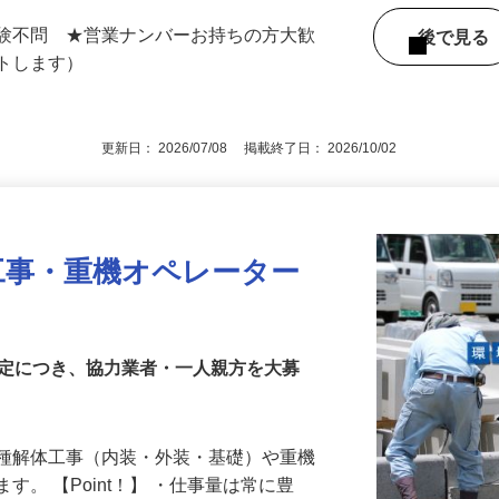
・神奈川県・千葉県・埼玉県など首都圏近
経験不問 ★営業ナンバーお持ちの方大歓
後で見
ートします）
更新日： 2026/07/08 掲載終了日： 2026/10/02
工事・重機オペレーター
安定につき、協力業者・一人親方を大募