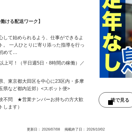
務
しく働ける配送ワーク】
安心して始められるよう、仕事ができるよ
ト。 一人ひとりに寄り添った指導を行っ
は初めて…
円以上可！（平日週5日・8時間の稼働）／
…
県、東京都大田区を中心に23区内・多摩
玉県など都内近郊）<スポット便>
経験不問 ★営業ナンバーお持ちの方大歓
後で見
ートします）