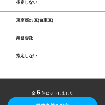
指定しない
東京都23区(台東区)
業務委託
指定しない
5
全
件ヒットしました