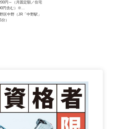
19,200円～（月固定額／住宅
株式会社 フジデン運送
,000円含む）※...
月給262,000円以上＋その他手当
中野区中野（JR「中野駅」
歩5分）
東京都葛飾区西水元3‐31‐19