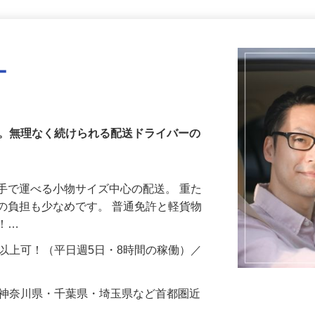
更新日： 2026/07/08 掲載終了日： 2026/10/02
ー
へ。無理なく続けられる配送ドライバーの
手で運べる小物サイズ中心の配送。 重た
の負担も少なめです。 普通免許と軽貨物
能！…
円以上可！（平日週5日・8時間の稼働）／
…