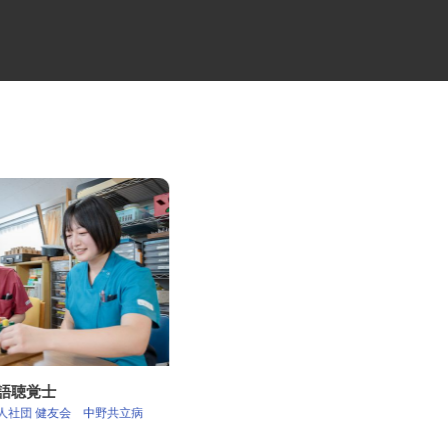
言語聴覚士
弱電ケーブルの配送ドライバー
法人社団 健友会 中野共立病