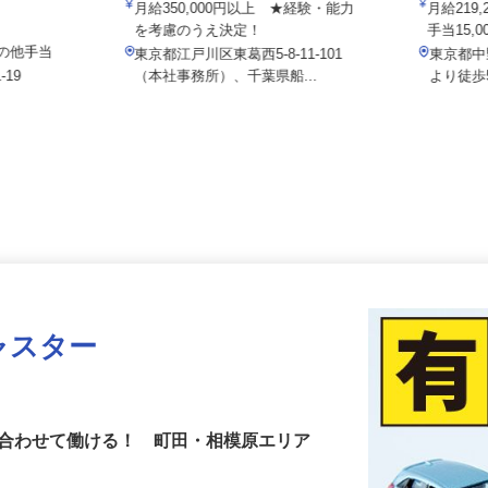
マルゼン レックス株式会社
院
月給350,000円以上 ★経験・能力
月給2
を考慮のうえ決定！
手当15
＋その他手当
東京都江戸川区東葛西5-8-11-101
東京都
‐19
（本社事務所）、千葉県船...
より徒
ャスター
に合わせて働ける！ 町田・相模原エリア