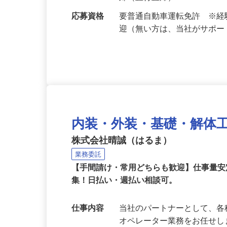
勤務地
東京都大田区を中心に23区
郊（直行直帰）
応募資格
要普通自動車運転免許 ※
迎（無い方は、当社がサポ
内装・外装・基礎・解体
株式会社晴誠（はるま）
業務委託
【手間請け・常用どちらも歓迎】仕事量
集！日払い・週払い相談可。