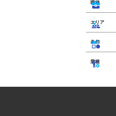
職種
エリア
条件
業種