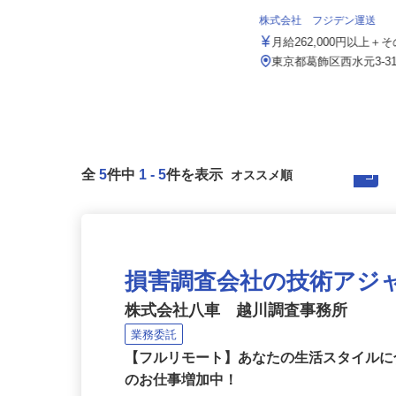
院
月給219,200円～（月固定額／住宅
株式会社 フジデン運送
手当15,000円含む）※...
月給262,000円以上
東京都中野区中野（JR「中野駅」
より徒歩5分）
東京都葛飾区西水元3‐31
全
5
件中
1
-
5
件を表示
損害調査会社の技術アジ
株式会社八車 越川調査事務所
業務委託
【フルリモート】あなたの生活スタイル