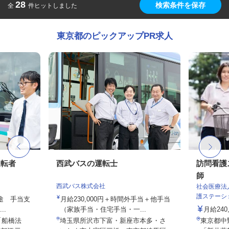
28
検索条件を保存
全
件ヒットしました
東京都のピックアップPR求人
運転者
西武バスの運転士
訪問看護
師
西武バス株式会社
社会医療法
護ステーシ
別途 手当支
月給230,000円＋時間外手当＋他手当
..
（家族手当・住宅手当・一...
月給240
「船橋法
埼玉県所沢市下富・新座市本多・さ
東京都中