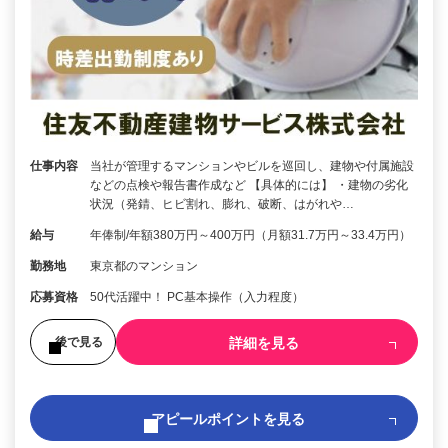
仕事内容
当社が管理するマンションやビルを巡回し、建物や付属施設
などの点検や報告書作成など 【具体的には】 ・建物の劣化
状況（発錆、ヒビ割れ、膨れ、破断、はがれや…
給与
年俸制/年額380万円～400万円（月額31.7万円～33.4万円）
勤務地
東京都のマンション
応募資格
50代活躍中！ PC基本操作（入力程度）
詳細を見る
後で見る
アピールポイントを見る