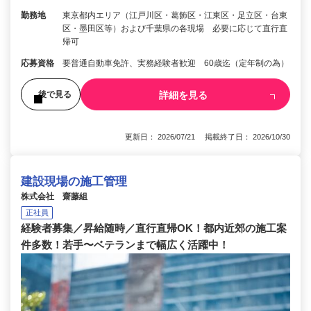
勤務地
東京都内エリア（江戸川区・葛飾区・江東区・足立区・台東
区・墨田区等）および千葉県の各現場 必要に応じて直行直
帰可
応募資格
要普通自動車免許、実務経験者歓迎 60歳迄（定年制の為）
詳細を見る
後で見る
更新日： 2026/07/21 掲載終了日： 2026/10/30
建設現場の施工管理
株式会社 齋藤組
正社員
経験者募集／昇給随時／直行直帰OK！都内近郊の施工案
件多数！若手〜ベテランまで幅広く活躍中！