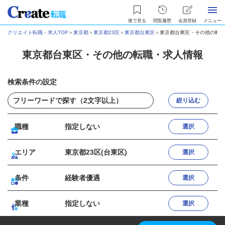
後で見る
閲覧履歴
会員登録
メニュー
クリエイト転職・求人TOP
＞
東京都
＞
東京都23区
＞
東京都台東区
＞
東京都台東区・その他の転職
東京都台東区・その他の転職・求人情報
検索条件の設定
絞り込む
職種
指定しない
選択
エリア
東京都23区(台東区)
選択
条件
経験者優遇
選択
業種
指定しない
選択