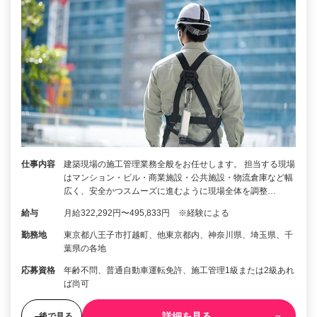
仕事内容
建築現場の施工管理業務全般をお任せします。 担当する現場
はマンション・ビル・商業施設・公共施設・物流倉庫など幅
広く、安全かつスムーズに進むように現場全体を調整…
給与
月給322,292円〜495,833円 ※経験による
勤務地
東京都八王子市打越町、他東京都内、神奈川県、埼玉県、千
葉県の各地
応募資格
年齢不問、普通自動車運転免許、施工管理1級または2級あれ
ば尚可
詳細を見る
後で見る