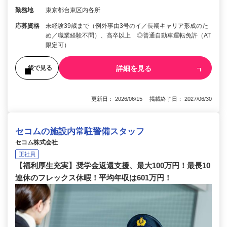
勤務地
東京都台東区内各所
応募資格
未経験39歳まで（例外事由3号のイ／長期キャリア形成のた
め／職業経験不問）、高卒以上 ◎普通自動車運転免許（AT
限定可）
詳細を見る
後で見る
更新日： 2026/06/15 掲載終了日： 2027/06/30
セコムの施設内常駐警備スタッフ
セコム株式会社
正社員
【福利厚生充実】奨学金返還支援、最大100万円！最長10
連休のフレックス休暇！平均年収は601万円！