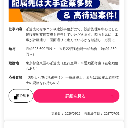
仕事内容
派遣先のゼネコンや建設事務所にて、設計監理を中心とした
建設技術支援業務を担当していただきます。図面を元に、工
事が計画通り・図面通りに進んでいるかを確認し、必要に…
給与
月給325,600円以上 ※月22日勤務時の給与例（時給1,850
円～）
勤務地
東京都台東区の派遣先（直行直帰）※通勤圏考慮（在宅勤務
もあり）
応募資格
《60代・70代活躍中！》 一級建築士、または1級施工管理技
士の資格をお持ちの方
詳細を見る
後で見る
更新日： 2026/06/25 掲載終了日： 2027/07/31