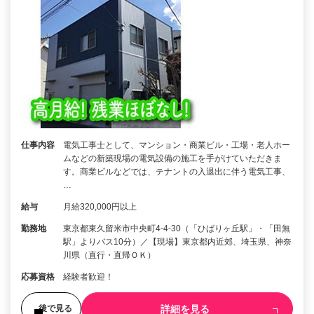
仕事内容
電気工事士として、マンション・商業ビル・工場・老人ホー
ムなどの新築現場の電気設備の施工を手がけていただきま
す。商業ビルなどでは、テナントの入退出に伴う電気工事、
…
給与
月給320,000円以上
勤務地
東京都東久留米市中央町4-4-30（「ひばりヶ丘駅」・「田無
駅」よりバス10分）／【現場】東京都内近郊、埼玉県、神奈
川県（直行・直帰ＯＫ）
応募資格
経験者歓迎！
詳細を見る
後で見る