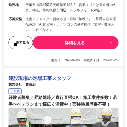
勤務地
千葉県山武郡横芝光町母子192-2（営業エリアは東京都内各
所、神奈川県相模原市周辺 ※フルリモート対応）
応募資格
技術アジャスター資格必須（経験3年以上）、普通自動車運
転免許（AT限定可）、パソコンの基本操作（文字・数字入
力、コピペなど）
詳細を見る
後で見る
更新日： 2026/07/03 掲載終了日： 2026/12/25
建設現場の足場工事スタッフ
株式会社 齋藤組
正社員
経験者募集／昇給随時／直行直帰OK！施工案件多数！若
手〜ベテランまで幅広く活躍中！面接時履歴書不要！