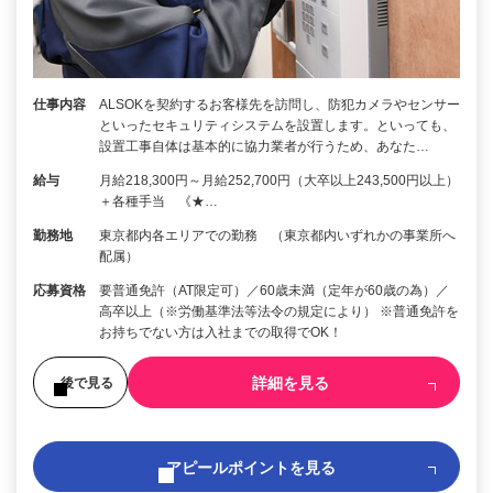
仕事内容
ALSOKを契約するお客様先を訪問し、防犯カメラやセンサー
といったセキュリティシステムを設置します。といっても、
設置工事自体は基本的に協力業者が行うため、あなた…
給与
月給218,300円～月給252,700円（大卒以上243,500円以上）
＋各種手当 《★…
勤務地
東京都内各エリアでの勤務 （東京都内いずれかの事業所へ
配属）
応募資格
要普通免許（AT限定可）／60歳未満（定年が60歳の為）／
高卒以上（※労働基準法等法令の規定により） ※普通免許を
お持ちでない方は入社までの取得でOK！
詳細を見る
後で見る
アピールポイントを見る