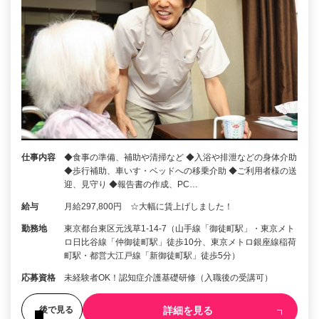
仕事内容
◆食事の準備、補助や清掃など ◆入浴や排泄などの身体介助
◆歩行補助、車いす・ベッドへの移乗介助 ◆ご利用者様の送
迎、見守り ◆報告書の作成、PC…
給与
月給297,800円 ☆大幅に賃上げしました！
勤務地
東京都台東区元浅草1-14-7（山手線「御徒町駅」・東京メト
ロ日比谷線「仲御徒町駅」徒歩10分、東京メトロ銀座線稲荷
町駅・都営大江戸線「新御徒町駅」徒歩5分）
応募資格
未経験者OK！認知症介護基礎研修（入職後の受講可）
詳細を見る
後で見る