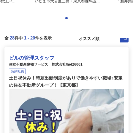
江戸...
いたま市大宮区三橋・東京都練馬区...
「新井薬
28
1
-
20
全
件中
件を表示
ビルの管理スタッフ
住友不動産建物サービス 株式会社/het26001
契約社員
土日祝休み！時差出勤制度がありで働きやすい職場♪安定
の住友不動産グループ！【東京都】