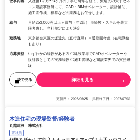
仕事内容
入社後1ヶ月〜3ヶ月の丁寧な研修を経て、派遣先の大手ゼネ
コン建設事務所にて、CAD・BIMオペレーター、設計補助、
施工図作成、積算などの業務をお任せします。 …
給与
月給253,000円以上＋賞与（年2回） ※経験・スキルを最大
限考慮し、当社規定により決定
勤務地
東京都台東区の派遣先（直行直帰）※通勤圏考慮（在宅勤務
もあり）
応募資格
いずれかの経験がある方 ◯建設業界でCADオペレーターや
設計職としての実務経験 ◯施工管理など建設業界での実務経
験
詳細を見る
後で見る
更新日： 2026/06/25 掲載終了日： 2027/07/31
木造住宅の現場監督/経験者
丸越建設 株式会社
正社員
経験を活かして収入もキャリアもアップ！大手ハウスメ