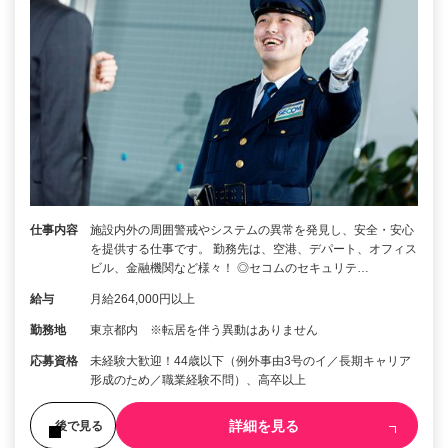
仕事内容
施設内外の周囲警戒やシステムの異常を発見し、安全・安心
を提供する仕事です。 勤務先は、空港、デパート、オフィス
ビル、金融機関など様々！ ◎セコムのセキュリテ…
給与
月給264,000円以上
勤務地
東京都内 ※転居を伴う異動はありません
応募資格
未経験大歓迎！44歳以下（例外事由3号のイ／長期キャリア
形成のため／職業経験不問）、高卒以上
詳細を見る
後で見る