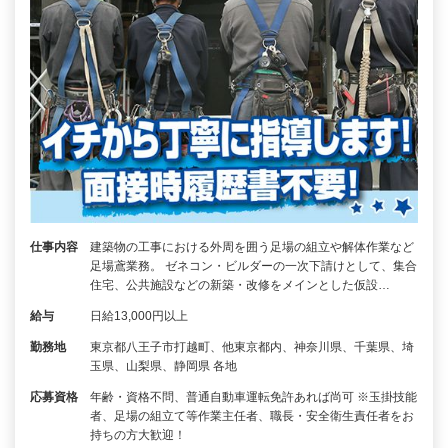
仕事内容
建築物の工事における外周を囲う足場の組立や解体作業など
足場鳶業務。 ゼネコン・ビルダーの一次下請けとして、集合
住宅、公共施設などの新築・改修をメインとした仮設…
給与
日給13,000円以上
勤務地
東京都八王子市打越町、他東京都内、神奈川県、千葉県、埼
玉県、山梨県、静岡県 各地
応募資格
年齢・資格不問、普通自動車運転免許あれば尚可 ※玉掛技能
者、足場の組立て等作業主任者、職長・安全衛生責任者をお
持ちの方大歓迎！