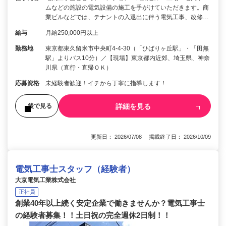
ムなどの施設の電気設備の施工を手がけていただきます。商
業ビルなどでは、テナントの入退出に伴う電気工事、改修…
給与
月給250,000円以上
勤務地
東京都東久留米市中央町4-4-30（「ひばりヶ丘駅」・「田無
駅」よりバス10分）／【現場】東京都内近郊、埼玉県、神奈
川県（直行・直帰ＯＫ）
応募資格
未経験者歓迎！イチから丁寧に指導します！
詳細を見る
後で見る
更新日： 2026/07/08 掲載終了日： 2026/10/09
電気工事士スタッフ（経験者）
大京電気工業株式会社
正社員
創業40年以上続く安定企業で働きませんか？電気工事士
の経験者募集！！土日祝の完全週休2日制！！