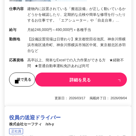
仕事内容
建物内に設置されている「搬送設備」が正しく動いているか
どうかを確認したり、定期的な点検や簡単な修理を行ったり
するお仕事です。 「エアシューター」や「自走台車」…
給与
月給246,000円～490,000円＋各種手当
勤務地
【設備設置現場は日替わり】東京都世田谷池尻、神奈川県横
浜市南区浦舟町、神奈川県横浜市旭区中尾、東京都北区赤羽
台など
応募資格
高卒以上、簡単なExcelでの入力作業ができる方 ★経験不
問 ★普通自動車運転免許あれば尚可
詳細を見る
後で見る
更新日： 2026/03/17 掲載終了日： 2026/09/04
役員の送迎ドライバー
株式会社セーフティ /sh-y
正社員