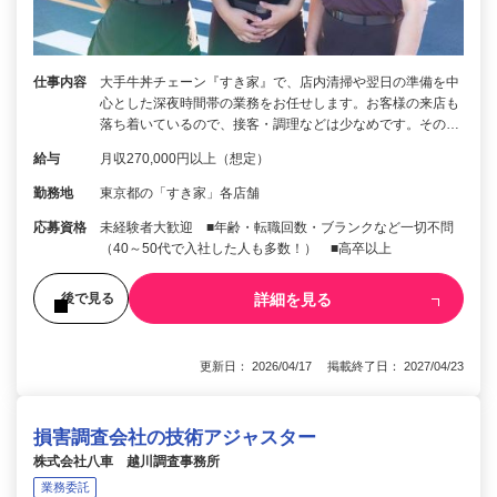
仕事内容
大手牛丼チェーン『すき家』で、店内清掃や翌日の準備を中
心とした深夜時間帯の業務をお任せします。お客様の来店も
落ち着いているので、接客・調理などは少なめです。その…
給与
月収270,000円以上（想定）
勤務地
東京都の「すき家」各店舗
応募資格
未経験者大歓迎 ■年齢・転職回数・ブランクなど一切不問
（40～50代で入社した人も多数！） ■高卒以上
詳細を見る
後で見る
更新日： 2026/04/17 掲載終了日： 2027/04/23
損害調査会社の技術アジャスター
株式会社八車 越川調査事務所
業務委託