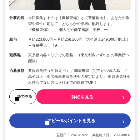
仕事内容
今回募集するのは【機械警備】と【警備輸送】。あなたの希
望や適性に応じて、どちらかの部署に配属します。 ――
《機械警備》―― 個人宅や商業施設、学校、一…
給与
月給223,800円～月給258,200円（大卒以上249,000円以上）
＋各種手当 《★…
勤務地
東京都内各エリアでの勤務 （東京都内いずれかの事業所へ
配属）
応募資格
要普通免許（AT限定可）／60歳未満（定年が60歳の為）／
高卒以上（※労働基準法等法令の規定により） ※普通免許を
お持ちでない方は入社までの取得でOK！
詳細を見る
後で見る
アピールポイントを見る
更新日： 2026/07/22 掲載終了日： 2026/08/31