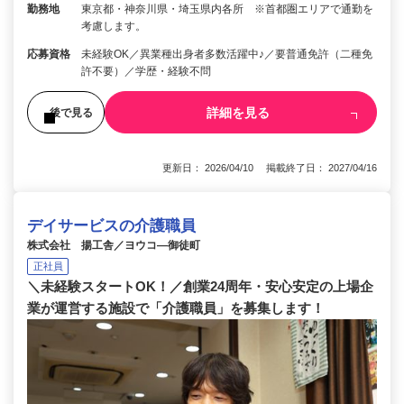
勤務地
東京都・神奈川県・埼玉県内各所 ※首都圏エリアで通勤を
考慮します。
応募資格
未経験OK／異業種出身者多数活躍中♪／要普通免許（二種免
許不要）／学歴・経験不問
詳細を見る
後で見る
更新日： 2026/04/10 掲載終了日： 2027/04/16
デイサービスの介護職員
株式会社 揚工舎／ヨウコ―御徒町
正社員
＼未経験スタートOK！／創業24周年・安心安定の上場企
業が運営する施設で「介護職員」を募集します！