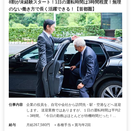
8割が未経験スタート！1日の運転時間は3時間程度！無理
のない働き方で長く活躍できる！【首都圏】
仕事内容
企業の役員を、自宅や会社から訪問先・駅・空港などへ送迎
します。 送迎業務ではありますが、１日の運転時間は平均2
～3時間。「今日の勤務はほとんどが待機時間だった！…
給与
月給267,580円 ＋各種手当＋賞与年2回