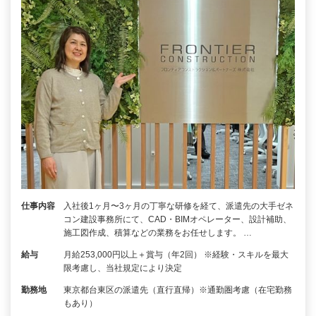
仕事内容
入社後1ヶ月〜3ヶ月の丁寧な研修を経て、派遣先の大手ゼネ
コン建設事務所にて、CAD・BIMオペレーター、設計補助、
施工図作成、積算などの業務をお任せします。 …
給与
月給253,000円以上＋賞与（年2回） ※経験・スキルを最大
限考慮し、当社規定により決定
勤務地
東京都台東区の派遣先（直行直帰）※通勤圏考慮（在宅勤務
もあり）