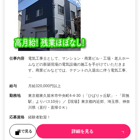
仕事内容
電気工事士として、マンション・商業ビル・工場・老人ホー
ムなどの新築現場の電気設備の施工を手がけていただきま
す。商業ビルなどでは、テナントの入退出に伴う電気工事、
…
給与
月給320,000円以上
勤務地
東京都東久留米市中央町4-4-30（「ひばりヶ丘駅」・「田無
駅」よりバス10分）／【現場】東京都内近郊、埼玉県、神奈
川県（直行・直帰ＯＫ）
応募資格
経験者歓迎！
詳細を見る
後で見る