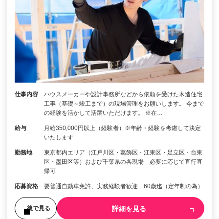
仕事内容
ハウスメーカーや設計事務所などから依頼を受けた木造住宅
工事（基礎～竣工まで）の現場管理をお願いします。 今まで
の経験を活かして活躍いただけます。 ※在…
給与
月給350,000円以上（経験者）※年齢・経験を考慮して決定
いたします
勤務地
東京都内エリア（江戸川区・葛飾区・江東区・足立区・台東
区・墨田区等）および千葉県の各現場 必要に応じて直行直
帰可
応募資格
要普通自動車免許、実務経験者歓迎 60歳迄（定年制の為）
詳細を見る
後で見る