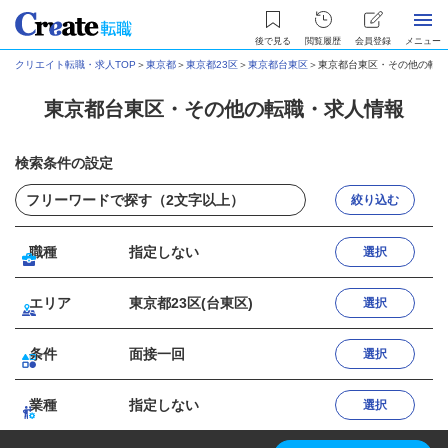
後で見る
閲覧履歴
会員登録
メニュー
クリエイト転職・求人TOP
＞
東京都
＞
東京都23区
＞
東京都台東区
＞
東京都台東区・その他の転職
東京都台東区・その他の転職・求人情報
検索条件の設定
絞り込む
職種
指定しない
選択
エリア
東京都23区(台東区)
選択
条件
面接一回
選択
業種
指定しない
選択