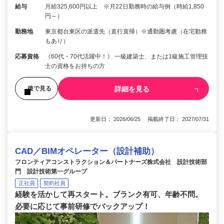
給与
月給325,600円以上 ※月22日勤務時の給与例（時給1,850
円～）
勤務地
東京都台東区の派遣先（直行直帰）※通勤圏考慮（在宅勤務
もあり）
応募資格
《60代・70代活躍中！》 一級建築士、または1級施工管理技
士の資格をお持ちの方
詳細を見る
後で見る
更新日： 2026/06/25 掲載終了日： 2027/07/31
CAD／BIMオペレーター（設計補助）
フロンティアコンストラクション＆パートナーズ株式会社 設計技術部
門 設計技術第一グループ
正社員
契約社員
経験を活かして再スタート。ブランク有可、年齢不問。
必要に応じて事前研修でバックアップ！