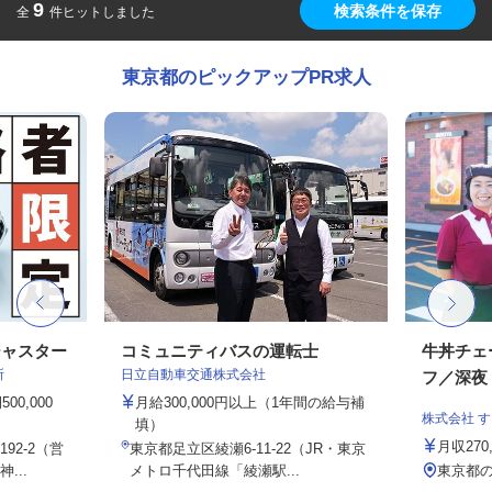
9
検索条件を保存
全
件ヒットしました
東京都のピックアップPR求人
ジャスター
コミュニティバスの運転士
牛丼チェ
所
日立自動車交通株式会社
フ／深夜
0,000
月給300,000円以上（1年間の給与補
株式会社 
填）
月収27
92-2（営
東京都足立区綾瀬6-11-22（JR・東京
...
メトロ千代田線「綾瀬駅...
東京都