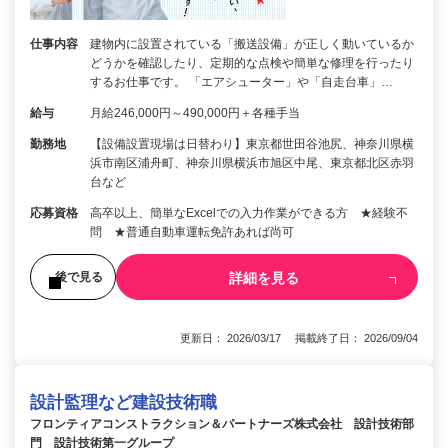
仕事内容
建物内に設置されている「搬送設備」が正しく動いているか
どうかを確認したり、定期的な点検や簡単な修理を行ったり
するお仕事です。 「エアシューター」や「自走台車」…
給与
月給246,000円～490,000円＋各種手当
勤務地
【設備設置現場は日替わり】東京都世田谷池尻、神奈川県横
浜市南区浦舟町、神奈川県横浜市旭区中尾、東京都北区赤羽
台など
応募資格
高卒以上、簡単なExcelでの入力作業ができる方 ★経験不
問 ★普通自動車運転免許あれば尚可
詳細を見る
後で見る
更新日： 2026/03/17 掲載終了日： 2026/09/04
設計監理など建設技術職
フロンティアコンストラクション＆パートナーズ株式会社 設計技術部
門 設計技術第一グループ