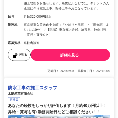
施工管理をお任せします。商業ビルなどでは、テナントの入
退出に伴う電気工事、改修工事をおこなっています。 …
給与
月給320,000円以上
勤務地
東京都東久留米市中央町（「ひばりヶ丘駅」・「田無駅」よ
りバス10分）／【現場】東京都内近郊、埼玉県、神奈川県
（直行・直帰ＯＫ）
応募資格
経験者歓迎！
詳細を見る
後で見る
更新日： 2026/07/08 掲載終了日： 2026/10/09
防水工事の施工スタッフ
太陽産業有限会社
正社員
あなたの経験をしっかり評価します！月給40万円以上！
昇給・賞与も有♪勤務開始日などご相談ください！！