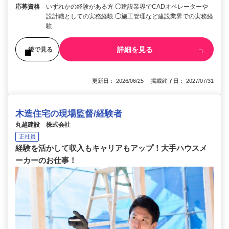
応募資格
いずれかの経験がある方 ◯建設業界でCADオペレーターや
設計職としての実務経験 ◯施工管理など建設業界での実務経
験
詳細を見る
後で見る
更新日： 2026/06/25 掲載終了日： 2027/07/31
木造住宅の現場監督/経験者
丸越建設 株式会社
正社員
経験を活かして収入もキャリアもアップ！大手ハウスメ
ーカーのお仕事！