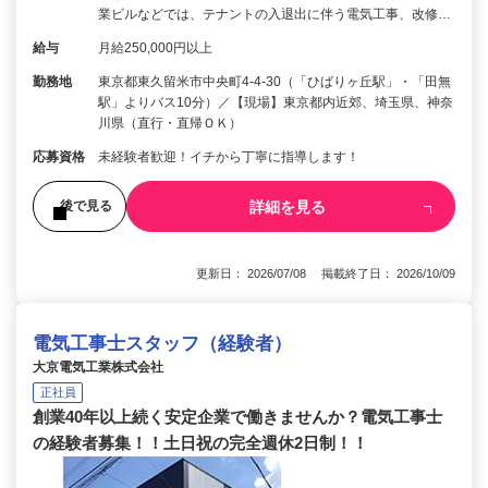
業ビルなどでは、テナントの入退出に伴う電気工事、改修…
給与
月給250,000円以上
勤務地
東京都東久留米市中央町4-4-30（「ひばりヶ丘駅」・「田無
駅」よりバス10分）／【現場】東京都内近郊、埼玉県、神奈
川県（直行・直帰ＯＫ）
応募資格
未経験者歓迎！イチから丁寧に指導します！
詳細を見る
後で見る
更新日： 2026/07/08 掲載終了日： 2026/10/09
電気工事士スタッフ（経験者）
大京電気工業株式会社
正社員
創業40年以上続く安定企業で働きませんか？電気工事士
の経験者募集！！土日祝の完全週休2日制！！