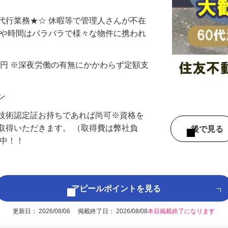
代行業務★☆ 休暇等で管理人さんが不在
所や時間はバラバラで様々な物件に携われ
40,000円 ※深夜労働の有無にかかわらず定額支
ョン
防技術認定証お持ちであれば尚可※資格を
取得いただきます。 （取得費は弊社負
後で見
躍中！！
アピールポイントを見る