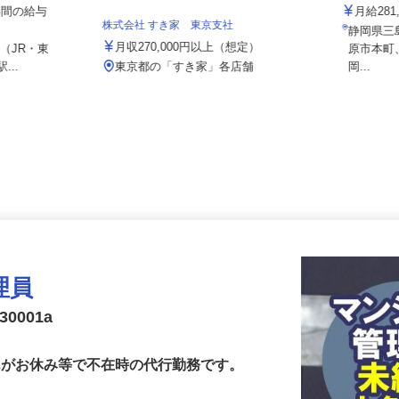
株式会社
1年間の給与
月給2
株式会社 すき家 東京支社
静岡県
月収270,000円以上（想定）
22（JR・東
原市本
...
東京都の「すき家」各店舗
岡...
理員
0001a
さんがお休み等で不在時の代行勤務です。