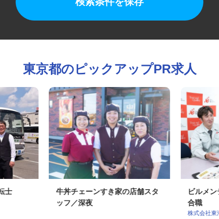
検索条件を保存
東京都のピックアップPR求人
運転士
牛丼チェーンすき家の店舗スタ
ビルメ
ッフ／深夜
合職