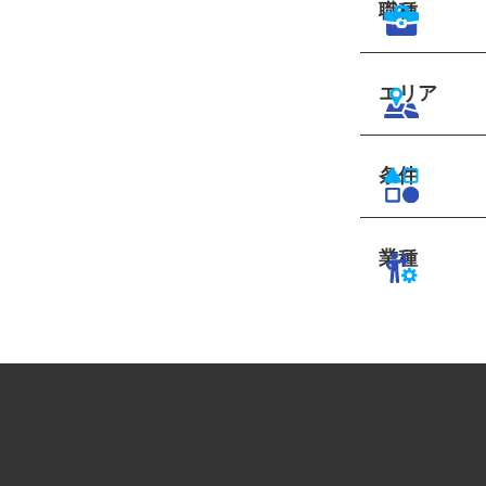
職種
エリア
条件
業種