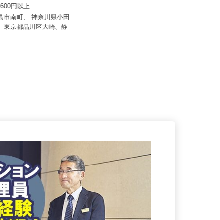
東海ビルメンテナス
日立自動車交通株式会社
81,600円以上
月給300,000円以上（1年間の給与
補填）
三島市南町、 神奈川県小田
町、東京都品川区大崎、静
東京都足立区綾瀬6-11-22（JR・東
京メトロ千代田線「綾瀬駅...