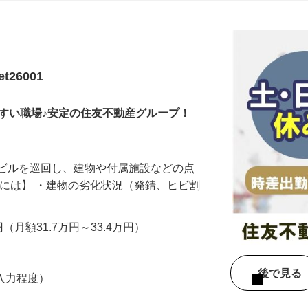
更新日： 2026/08/06 掲載終了日： 2026/08/08
本日掲載終了になります
26001
すい職場♪安定の住友不動産グループ！
やビルを巡回し、建物や付属施設などの点
的には】 ・建物の劣化状況（発錆、ヒビ割
…
円（月額31.7万円～33.4万円）
後で見
（入力程度）