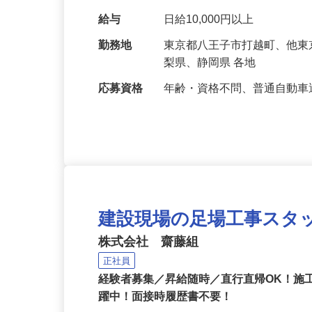
す。 ゼネコン・ビルダーの
どの新築・改修をメインと
給与
日給10,000円以上
勤務地
東京都八王子市打越町、他
梨県、静岡県 各地
応募資格
年齢・資格不問、普通自動
建設現場の足場工事スタ
株式会社 齋藤組
正社員