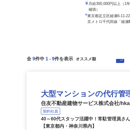
株式会社東海ビルメンテナス
日立自動車交通株式会社
月給281,600円以上
月給300,000円以上（
補填）
静岡県三島市南町、 神奈川県小田
原市本町、東京都品川区大崎、静
東京都足立区綾瀬6-11-
岡...
京メトロ千代田線「綾瀬駅
全
9
件中
1
-
9
件を表示
大型マンションの代行管
住友不動産建物サービス株式会社/hka3
契約社員
40～60代スタッフ活躍中！常駐管理員