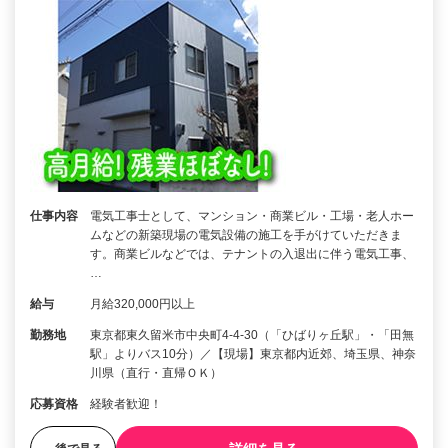
仕事内容
電気工事士として、マンション・商業ビル・工場・老人ホー
ムなどの新築現場の電気設備の施工を手がけていただきま
す。商業ビルなどでは、テナントの入退出に伴う電気工事、
…
給与
月給320,000円以上
勤務地
東京都東久留米市中央町4-4-30（「ひばりヶ丘駅」・「田無
駅」よりバス10分）／【現場】東京都内近郊、埼玉県、神奈
川県（直行・直帰ＯＫ）
応募資格
経験者歓迎！