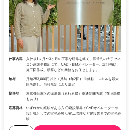
仕事内容
入社後1ヶ月〜3ヶ月の丁寧な研修を経て、派遣先の大手ゼネ
コン建設事務所にて、CAD・BIMオペレーター、設計補助、
施工図作成、積算などの業務をお任せします。 …
給与
月給253,000円以上＋賞与（年2回） ※経験・スキルを最大
限考慮し、当社規定により決定
勤務地
東京都台東区の派遣先（直行直帰）※通勤圏考慮（在宅勤務
もあり）
応募資格
いずれかの経験がある方 ◯建設業界でCADオペレーターや
設計職としての実務経験 ◯施工管理など建設業界での実務経
験