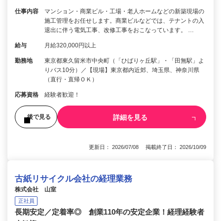
仕事内容
マンション・商業ビル・工場・老人ホームなどの新築現場の
施工管理をお任せします。商業ビルなどでは、テナントの入
退出に伴う電気工事、改修工事をおこなっています。 …
給与
月給320,000円以上
勤務地
東京都東久留米市中央町（「ひばりヶ丘駅」・「田無駅」よ
りバス10分）／【現場】東京都内近郊、埼玉県、神奈川県
（直行・直帰ＯＫ）
応募資格
経験者歓迎！
詳細を見る
後で見る
更新日： 2026/07/08 掲載終了日： 2026/10/09
古紙リサイクル会社の経理業務
株式会社 山室
正社員
長期安定／定着率◎ 創業110年の安定企業！経理経験者