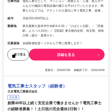
仕事内容
電気工事士として、マンション・商業ビル・工場・老人ホー
ムなどの施設の電気設備の施工を手がけていただきます。商
業ビルなどでは、テナントの入退出に伴う電気工事、改修…
給与
月給250,000円以上
勤務地
東京都東久留米市中央町4-4-30（「ひばりヶ丘駅」・「田無
駅」よりバス10分）／【現場】東京都内近郊、埼玉県、神奈
川県（直行・直帰ＯＫ）
応募資格
未経験者歓迎！イチから丁寧に指導します！
詳細を見る
後で見る
更新日： 2026/07/08 掲載終了日： 2026/10/09
電気工事士スタッフ（経験者）
大京電気工業株式会社
正社員
創業40年以上続く安定企業で働きませんか？電気工事士
の経験者募集！！土日祝の完全週休2日制！！