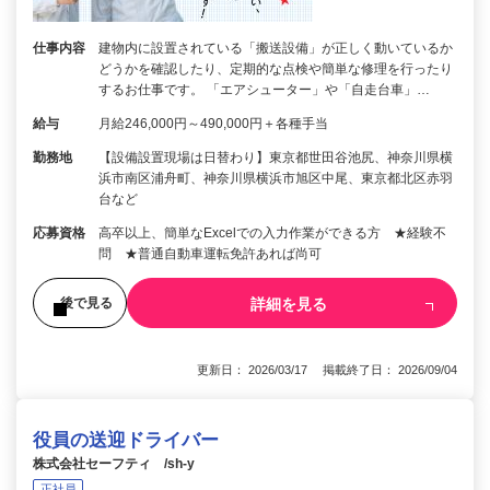
仕事内容
建物内に設置されている「搬送設備」が正しく動いているか
どうかを確認したり、定期的な点検や簡単な修理を行ったり
するお仕事です。 「エアシューター」や「自走台車」…
給与
月給246,000円～490,000円＋各種手当
勤務地
【設備設置現場は日替わり】東京都世田谷池尻、神奈川県横
浜市南区浦舟町、神奈川県横浜市旭区中尾、東京都北区赤羽
台など
応募資格
高卒以上、簡単なExcelでの入力作業ができる方 ★経験不
問 ★普通自動車運転免許あれば尚可
詳細を見る
後で見る
更新日： 2026/03/17 掲載終了日： 2026/09/04
役員の送迎ドライバー
株式会社セーフティ /sh-y
正社員