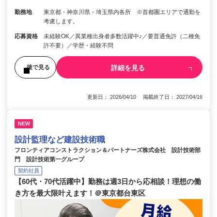
勤務地
東京都・神奈川県・埼玉県内各所 ※首都圏エリアで通勤を
考慮します。
応募資格
未経験OK／異業種出身者多数活躍中♪／要普通免許（二種免
許不要）／学歴・経験不問
詳細を見る
後で見る
更新日： 2026/04/10 掲載終了日： 2027/04/16
NEW
設計監理など建設技術職
フロンティアコンストラクション＆パートナーズ株式会社 設計技術部
門 設計技術第一グループ
契約社員
【60代・70代活躍中】勤務は週3日から応相談！理想の働
き方を最大限叶えます！＠東京都台東区