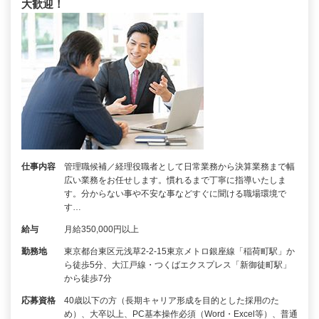
大歓迎！
仕事内容
管理職候補／経理役職者として日常業務から決算業務まで幅
広い業務をお任せします。慣れるまで丁寧に指導いたしま
す。分からない事や不安な事などすぐに聞ける職場環境で
す…
給与
月給350,000円以上
勤務地
東京都台東区元浅草2-2-15東京メトロ銀座線「稲荷町駅」か
ら徒歩5分、大江戸線・つくばエクスプレス「新御徒町駅」
から徒歩7分
応募資格
40歳以下の方（長期キャリア形成を目的とした採用のた
め）、大卒以上、PC基本操作必須（Word・Excel等）、普通