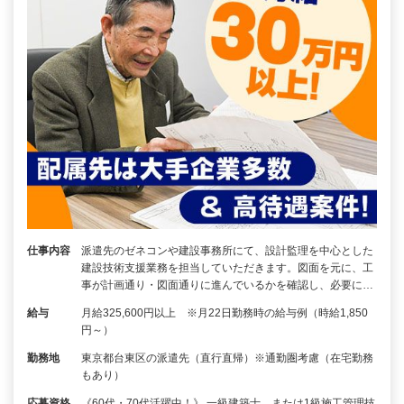
仕事内容
派遣先のゼネコンや建設事務所にて、設計監理を中心とした
建設技術支援業務を担当していただきます。図面を元に、工
事が計画通り・図面通りに進んでいるかを確認し、必要に…
給与
月給325,600円以上 ※月22日勤務時の給与例（時給1,850
円～）
勤務地
東京都台東区の派遣先（直行直帰）※通勤圏考慮（在宅勤務
もあり）
応募資格
《60代・70代活躍中！》 一級建築士、または1級施工管理技