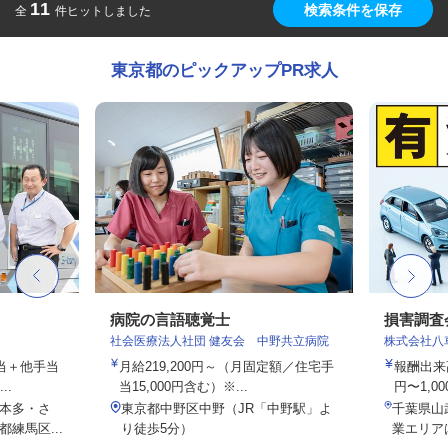
11
検索条件を保存
全
件ヒットしました
東京都のピックアップPR求人
病院の言語聴覚士
損害調査
社会医療法人社団 健友会 中野共立病院
株式会社八
手当＋他手当
月給219,200円～（月固定額／住宅手
報酬出来高
..
当15,000円含む）※...
円〜1,00
本多・さ
東京都中野区中野（JR「中野駅」よ
千葉県山
練馬区...
り徒歩5分）
業エリア