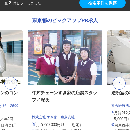
2
検索条件を保存
全
件ヒットしました
東京都のピックアップPR求人
ョンのコン
牛丼チェーンすき家の店舗スタッ
透析室の
フ／深夜
社会医療法
hcf2600
月給212
株式会社 すき家 東京支社
与／年2回
5,000円
月収270,000円以上（想定）
トロ有楽町
東京都中