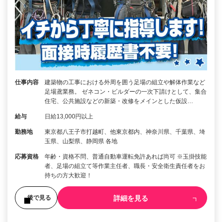
仕事内容
建築物の工事における外周を囲う足場の組立や解体作業など
足場鳶業務。 ゼネコン・ビルダーの一次下請けとして、集合
住宅、公共施設などの新築・改修をメインとした仮設…
給与
日給13,000円以上
勤務地
東京都八王子市打越町、他東京都内、神奈川県、千葉県、埼
玉県、山梨県、静岡県 各地
応募資格
年齢・資格不問、普通自動車運転免許あれば尚可 ※玉掛技能
者、足場の組立て等作業主任者、職長・安全衛生責任者をお
持ちの方大歓迎！
詳細を見る
後で見る