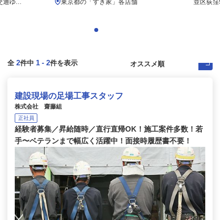
ゆ...
東京都の「すき家」各店舗
並区荻窪5-
2
1
-
2
全
件中
件を表示
建設現場の足場工事スタッフ
株式会社 齋藤組
正社員
経験者募集／昇給随時／直行直帰OK！施工案件多数！若
手〜ベテランまで幅広く活躍中！面接時履歴書不要！