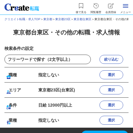
後で見る
閲覧履歴
会員登録
メニュー
クリエイト転職・求人TOP
＞
東京都
＞
東京都23区
＞
東京都台東区
＞
東京都台東区・その他の転職
東京都台東区・その他の転職・求人情報
検索条件の設定
絞り込む
職種
指定しない
選択
エリア
東京都23区(台東区)
選択
条件
日給 12000円以上
選択
業種
指定しない
選択