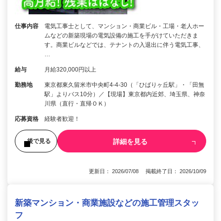
仕事内容
電気工事士として、マンション・商業ビル・工場・老人ホー
ムなどの新築現場の電気設備の施工を手がけていただきま
す。商業ビルなどでは、テナントの入退出に伴う電気工事、
…
給与
月給320,000円以上
勤務地
東京都東久留米市中央町4-4-30（「ひばりヶ丘駅」・「田無
駅」よりバス10分）／【現場】東京都内近郊、埼玉県、神奈
川県（直行・直帰ＯＫ）
応募資格
経験者歓迎！
詳細を見る
後で見る
更新日： 2026/07/08 掲載終了日： 2026/10/09
新築マンション・商業施設などの施工管理スタッ
フ