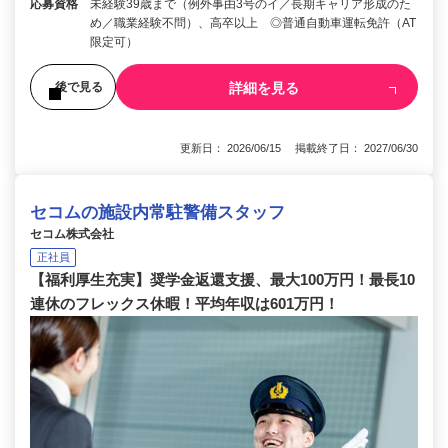
応募資格
未経験39歳まで（例外事由3号のイ／長期キャリア形成のた
め／職業経験不問）、高卒以上 ◎普通自動車運転免許（AT
限定可）
詳細を見る
後で見る
更新日： 2026/06/15 掲載終了日： 2027/06/30
セコムの施設内常駐警備スタッフ
セコム株式会社
正社員
【福利厚生充実】奨学金返還支援、最大100万円！最長10
連休のフレックス休暇！平均年収は601万円！