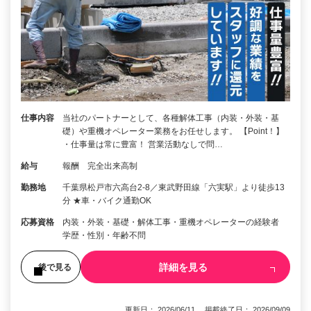
仕事内容
当社のパートナーとして、各種解体工事（内装・外装・基
礎）や重機オペレーター業務をお任せします。 【Point！】
・仕事量は常に豊富！ 営業活動なしで問…
給与
報酬 完全出来高制
勤務地
千葉県松戸市六高台2-8／東武野田線「六実駅」より徒歩13
分 ★車・バイク通勤OK
応募資格
内装・外装・基礎・解体工事・重機オペレーターの経験者
学歴・性別・年齢不問
詳細を見る
後で見る
更新日： 2026/06/11 掲載終了日： 2026/09/09