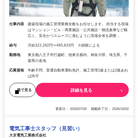
仕事内容
建築現場の施工管理業務全般をお任せします。 担当する現場
はマンション・ビル・商業施設・公共施設・物流倉庫など幅
広く、安全かつスムーズに進むように現場全体を調整…
給与
月給322,292円〜495,833円 ※経験による
勤務地
東京都八王子市打越町、他東京都内、神奈川県、埼玉県、千
葉県の各地
応募資格
年齢不問、普通自動車運転免許、施工管理1級または2級あれ
ば尚可
詳細を見る
後で見る
更新日： 2026/07/28 掲載終了日： 2026/10/02
電気工事士スタッフ（見習い）
大京電気工業株式会社