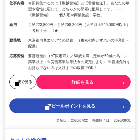
仕事内容
今回募集するのは【機械警備】と【警備輸送】。あなたの希
望や適性に応じて、どちらかの部署に配属します。 ――
《機械警備》―― 個人宅や商業施設、学校、一…
給与
月給223,800円～月給258,200円（大卒以上249,000円以上）
＋各種手当 《★…
勤務地
東京都内各エリアでの勤務 （東京都内いずれかの事業所へ
配属）
応募資格
要普通免許（AT限定可）／60歳未満（定年が60歳の為）／
高卒以上（※労働基準法等法令の規定により） ※普通免許を
お持ちでない方は入社までの取得でOK！
詳細を見る
後で見る
アピールポイントを見る
更新日： 2026/07/22 掲載終了日： 2026/08/31