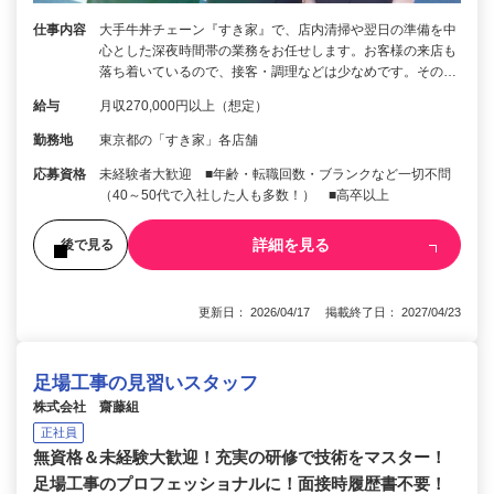
仕事内容
大手牛丼チェーン『すき家』で、店内清掃や翌日の準備を中
心とした深夜時間帯の業務をお任せします。お客様の来店も
落ち着いているので、接客・調理などは少なめです。その…
給与
月収270,000円以上（想定）
勤務地
東京都の「すき家」各店舗
応募資格
未経験者大歓迎 ■年齢・転職回数・ブランクなど一切不問
（40～50代で入社した人も多数！） ■高卒以上
詳細を見る
後で見る
更新日： 2026/04/17 掲載終了日： 2027/04/23
足場工事の見習いスタッフ
株式会社 齋藤組
正社員
無資格＆未経験大歓迎！充実の研修で技術をマスター！
足場工事のプロフェッショナルに！面接時履歴書不要！