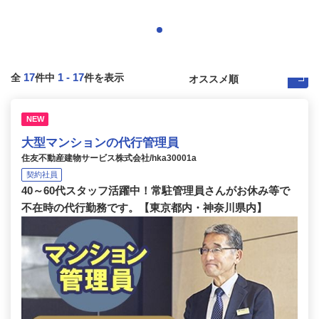
17
1
-
17
全
件中
件を表示
NEW
大型マンションの代行管理員
住友不動産建物サービス株式会社/hka30001a
契約社員
40～60代スタッフ活躍中！常駐管理員さんがお休み等で
不在時の代行勤務です。【東京都内・神奈川県内】