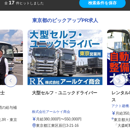
17
検索条件を保存
全
件ヒットしました
東京都のピックアップPR求人
転士
大型セルフ・ユニックドライバー
レンタル
ス
アクト建機
年間の給与補
株式会社アールケイ商会
月給350
月給380,000円〜550,000円
（JR・東京
東京都大田
東京都江東区辰巳3-21-16
「大森町駅