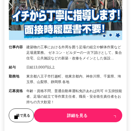
仕事内容
建築物の工事における外周を囲う足場の組立や解体作業など
足場鳶業務。 ゼネコン・ビルダーの一次下請けとして、集合
住宅、公共施設などの新築・改修をメインとした仮設…
給与
日給13,000円以上
勤務地
東京都八王子市打越町、他東京都内、神奈川県、千葉県、埼
玉県、山梨県、静岡県 各地
応募資格
年齢・資格不問、普通自動車運転免許あれば尚可 ※玉掛技能
者、足場の組立て等作業主任者、職長・安全衛生責任者をお
持ちの方大歓迎！
詳細を見る
後で見る