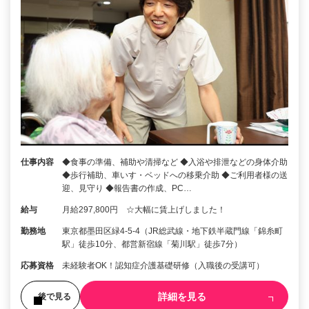
仕事内容
◆食事の準備、補助や清掃など ◆入浴や排泄などの身体介助
◆歩行補助、車いす・ベッドへの移乗介助 ◆ご利用者様の送
迎、見守り ◆報告書の作成、PC…
給与
月給297,800円 ☆大幅に賃上げしました！
勤務地
東京都墨田区緑4-5-4（JR総武線・地下鉄半蔵門線「錦糸町
駅」徒歩10分、都営新宿線「菊川駅」徒歩7分）
応募資格
未経験者OK！認知症介護基礎研修（入職後の受講可）
詳細を見る
後で見る