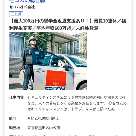
セコムの総合職
セコム株式会社
正社員
【最大100万円の奨学金返還支援あり！】最長10連休／福
利厚生充実／平均年収600万超／未経験歓迎
仕事内容
セキュリティシステムによる異常感知時の対応や機器の点検
など、人々の暮らしを守る業務をお任せします。 ◎セコムの
セキュリティシステムは、トラブルを未然に防ぐため…
給与
月給264,000円以上
勤務地
東京都墨田区内各所