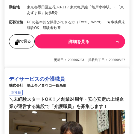
勤務地
東京都墨田区立花3-3-11／東武亀戸線「亀戸水神駅」・「東
あずま駅」徒歩5分
応募資格
PCの基本的な操作ができる方（Excel、Word） ★事務職未
経験OK、経験者歓迎
詳細を見る
後で見る
更新日： 2026/07/23 掲載終了日： 2026/08/27
デイサービスの介護職員
株式会社 揚工舎／ヨウコー錦糸町
正社員
＼未経験スタートOK！／創業24周年・安心安定の上場企
業が運営する施設で「介護職員」を募集します！