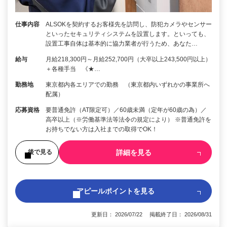
仕事内容
ALSOKを契約するお客様先を訪問し、防犯カメラやセンサー
といったセキュリティシステムを設置します。といっても、
設置工事自体は基本的に協力業者が行うため、あなた…
給与
月給218,300円～月給252,700円（大卒以上243,500円以上）
＋各種手当 《★…
勤務地
東京都内各エリアでの勤務 （東京都内いずれかの事業所へ
配属）
応募資格
要普通免許（AT限定可）／60歳未満（定年が60歳の為）／
高卒以上（※労働基準法等法令の規定により） ※普通免許を
お持ちでない方は入社までの取得でOK！
詳細を見る
後で見る
アピールポイントを見る
更新日： 2026/07/22 掲載終了日： 2026/08/31