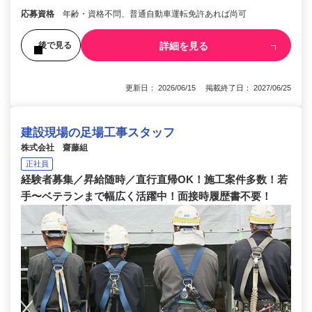
応募資格
年齢・資格不問、普通自動車運転免許あれば尚可
詳細を見る
後で見る
更新日： 2026/06/15 掲載終了日： 2027/06/25
建設現場の足場工事スタッフ
株式会社 齋藤組
正社員
経験者募集／昇給随時／直行直帰OK！施工案件多数！若
手〜ベテランまで幅広く活躍中！面接時履歴書不要！