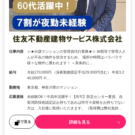
仕事内容
☆★分譲マンションの管理員代行業務★☆ 休暇等で管理人さ
んが不在の物件を担当するため、 場所や時間はバラバラで
様々な物件に携われます！ ＜具体的に…
給与
月給270,000円 （深夜勤務固定手当29,000円含む） 年収3,2
40,000円 ※…
勤務地
東京都、神奈川県のマンション
応募資格
未経験OK！中高年活躍中！【尚可】防災センター要員、自
衛消防技術認定証お持ちであれば尚可※資格をお持ちでない
方は、入社後に取得いただきます。 （取得費は弊社負担…
詳細を見る
後で見る