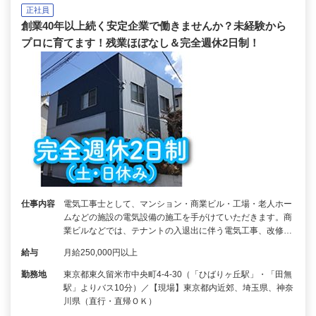
正社員
創業40年以上続く安定企業で働きませんか？未経験から
プロに育てます！残業ほぼなし＆完全週休2日制！
仕事内容
電気工事士として、マンション・商業ビル・工場・老人ホー
ムなどの施設の電気設備の施工を手がけていただきます。商
業ビルなどでは、テナントの入退出に伴う電気工事、改修…
給与
月給250,000円以上
勤務地
東京都東久留米市中央町4-4-30（「ひばりヶ丘駅」・「田無
駅」よりバス10分）／【現場】東京都内近郊、埼玉県、神奈
川県（直行・直帰ＯＫ）