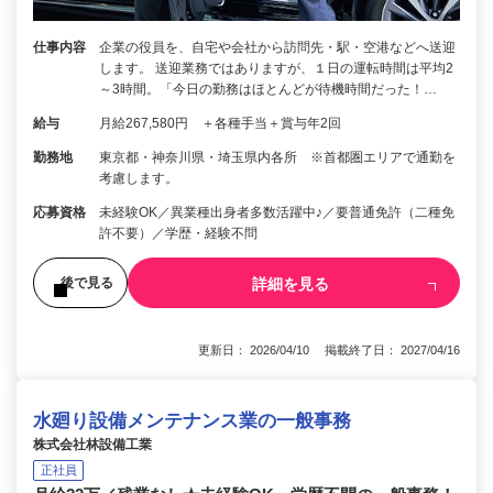
仕事内容
企業の役員を、自宅や会社から訪問先・駅・空港などへ送迎
します。 送迎業務ではありますが、１日の運転時間は平均2
～3時間。「今日の勤務はほとんどが待機時間だった！…
給与
月給267,580円 ＋各種手当＋賞与年2回
勤務地
東京都・神奈川県・埼玉県内各所 ※首都圏エリアで通勤を
考慮します。
応募資格
未経験OK／異業種出身者多数活躍中♪／要普通免許（二種免
許不要）／学歴・経験不問
詳細を見る
後で見る
更新日： 2026/04/10 掲載終了日： 2027/04/16
水廻り設備メンテナンス業の一般事務
株式会社林設備工業
正社員