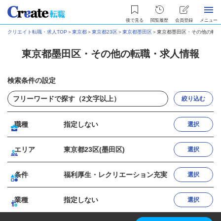
後で見る
閲覧履歴
会員登録
メニュー
クリエイト転職・求人TOP
＞
東京都
＞
東京都23区
＞
東京都墨田区
＞
東京都墨田区・その他の転職
東京都墨田区・その他の転職・求人情報
検索条件の設定
絞り込む
職種
指定しない
選択
エリア
東京都23区(墨田区)
選択
条件
福利厚生・レクリエーション充実
選択
業種
指定しない
選択