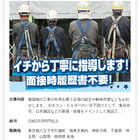
仕事内容
建築物の工事の外周を囲う足場の組立や解体作業などをお任
せします。 ゼネコン・ビルダーの一次下請けとして、集合住
宅、公共施設などの新築・改修をメインとした仮設工…
給与
日給10,000円以上
勤務地
東京都八王子市打越町、他東京都内、神奈川県、千葉県、埼
玉県、山梨県、静岡県 各地