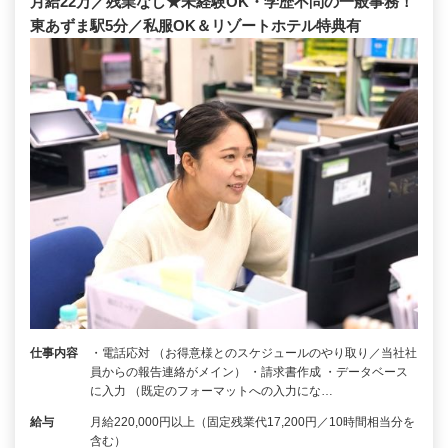
月給22万／残業なし★未経験OK・学歴不問の一般事務！
東あずま駅5分／私服OK＆リゾートホテル特典有
仕事内容
・電話応対 （お得意様とのスケジュールのやり取り／当社社
員からの報告連絡がメイン） ・請求書作成 ・データベース
に入力 （既定のフォーマットへの入力にな…
給与
月給220,000円以上（固定残業代17,200円／10時間相当分を
含む）