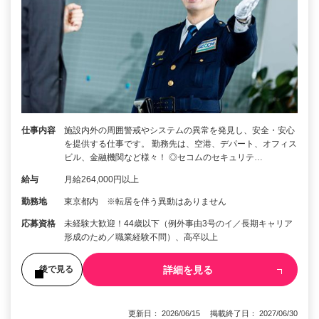
仕事内容
施設内外の周囲警戒やシステムの異常を発見し、安全・安心
を提供する仕事です。 勤務先は、空港、デパート、オフィス
ビル、金融機関など様々！ ◎セコムのセキュリテ…
給与
月給264,000円以上
勤務地
東京都内 ※転居を伴う異動はありません
応募資格
未経験大歓迎！44歳以下（例外事由3号のイ／長期キャリア
形成のため／職業経験不問）、高卒以上
詳細を見る
後で見る
更新日： 2026/06/15 掲載終了日： 2027/06/30