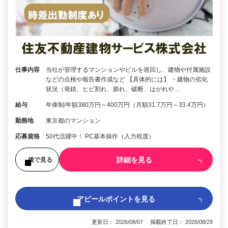
仕事内容
当社が管理するマンションやビルを巡回し、建物や付属施設
などの点検や報告書作成など 【具体的には】 ・建物の劣化
状況（発錆、ヒビ割れ、膨れ、破断、はがれや…
給与
年俸制/年額380万円～400万円（月額31.7万円～33.4万円）
勤務地
東京都のマンション
応募資格
50代活躍中！ PC基本操作（入力程度）
詳細を見る
後で見る
アピールポイントを見る
更新日： 2026/08/07 掲載終了日： 2026/08/29