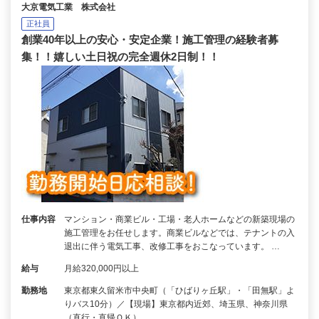
大京電気工業 株式会社
正社員
創業40年以上の安心・安定企業！施工管理の経験者募
集！！嬉しい土日祝の完全週休2日制！！
仕事内容
マンション・商業ビル・工場・老人ホームなどの新築現場の
施工管理をお任せします。商業ビルなどでは、テナントの入
退出に伴う電気工事、改修工事をおこなっています。 …
給与
月給320,000円以上
勤務地
東京都東久留米市中央町（「ひばりヶ丘駅」・「田無駅」よ
りバス10分）／【現場】東京都内近郊、埼玉県、神奈川県
（直行・直帰ＯＫ）