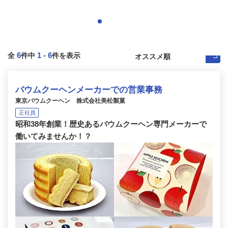
6
1
-
6
全
件中
件を表示
バウムクーヘンメーカーでの営業事務
東京バウムクーヘン 株式会社美松製菓
正社員
昭和38年創業！歴史あるバウムクーヘン専門メーカーで
働いてみませんか！？