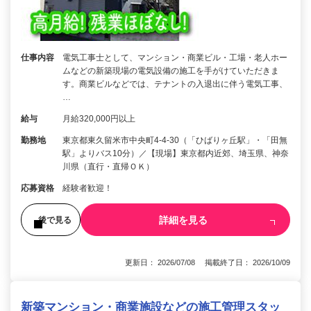
仕事内容
電気工事士として、マンション・商業ビル・工場・老人ホー
ムなどの新築現場の電気設備の施工を手がけていただきま
す。商業ビルなどでは、テナントの入退出に伴う電気工事、
…
給与
月給320,000円以上
勤務地
東京都東久留米市中央町4-4-30（「ひばりヶ丘駅」・「田無
駅」よりバス10分）／【現場】東京都内近郊、埼玉県、神奈
川県（直行・直帰ＯＫ）
応募資格
経験者歓迎！
詳細を見る
後で見る
更新日： 2026/07/08 掲載終了日： 2026/10/09
新築マンション・商業施設などの施工管理スタッ