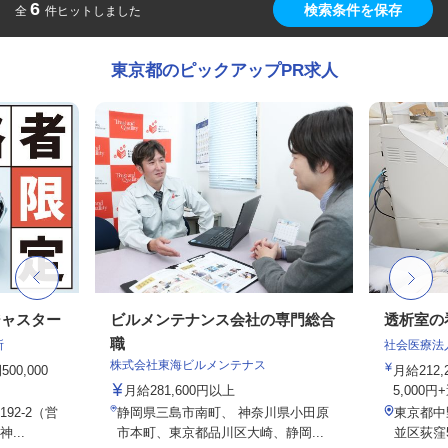
6
検索条件を保存
全
件ヒットしました
東京都のピックアップPR求人
ジャスター
ビルメンテナンス会社の専門総合
透析室の
職
所
社会医療法
株式会社東海ビルメンテナス
0,000
月給212
月給281,600円以上
5,000円
92-2（営
静岡県三島市南町、 神奈川県小田原
東京都中
...
市本町、東京都品川区大崎、静岡...
並区荻窪5-