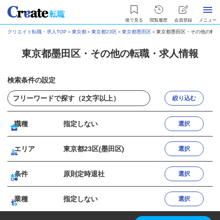
後で見る
閲覧履歴
会員登録
メニュー
クリエイト転職・求人TOP
＞
東京都
＞
東京都23区
＞
東京都墨田区
＞
東京都墨田区・その他の転職
東京都墨田区・その他の転職・求人情報
検索条件の設定
絞り込む
職種
指定しない
選択
エリア
東京都23区(墨田区)
選択
条件
原則定時退社
選択
業種
指定しない
選択