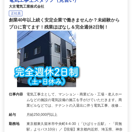
電気工事士スタッフ（見習い）
大京電気工業株式会社
正社員
創業40年以上続く安定企業で働きませんか？未経験から
プロに育てます！残業ほぼなし＆完全週休2日制！
仕事内容
電気工事士として、マンション・商業ビル・工場・老人ホー
ムなどの施設の電気設備の施工を手がけていただきます。商
業ビルなどでは、テナントの入退出に伴う電気工事、改修…
給与
月給250,000円以上
勤務地
東京都東久留米市中央町4-4-30（「ひばりヶ丘駅」・「田無
駅」よりバス10分）／【現場】東京都内近郊、埼玉県、神奈