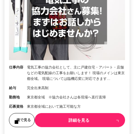
仕事内容
電気工事の協力会社として、主に戸建住宅・アパート・店舗
などの電気配線の工事をお願いします！ 現場のメインは東京
都全域。 現場については臨機応変に対応できます…
給与
完全出来高制
勤務地
東京都全域 ※協力会社さんは各現場へ直行直帰
応募資格
東京都全域において施工可能な方
詳細を見る
後で見る