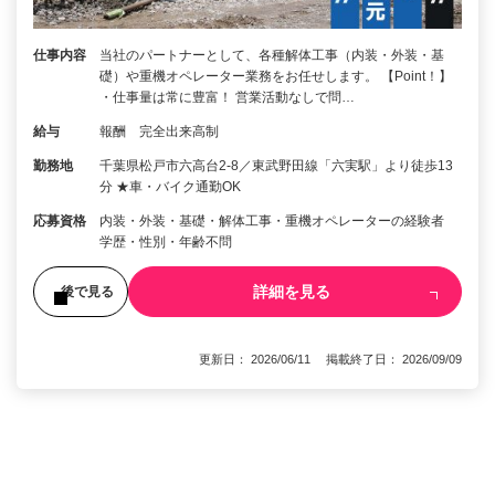
仕事内容
当社のパートナーとして、各種解体工事（内装・外装・基
礎）や重機オペレーター業務をお任せします。 【Point！】
・仕事量は常に豊富！ 営業活動なしで問…
給与
報酬 完全出来高制
勤務地
千葉県松戸市六高台2-8／東武野田線「六実駅」より徒歩13
分 ★車・バイク通勤OK
応募資格
内装・外装・基礎・解体工事・重機オペレーターの経験者
学歴・性別・年齢不問
詳細を見る
後で見る
更新日： 2026/06/11 掲載終了日： 2026/09/09
1