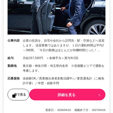
仕事内容
企業の役員を、自宅や会社から訪問先・駅・空港などへ送迎
します。 送迎業務ではありますが、１日の運転時間は平均2
～3時間。「今日の勤務はほとんどが待機時間だった！…
給与
月給267,580円 ＋各種手当＋賞与年2回
勤務地
東京都・神奈川県・埼玉県内各所 ※首都圏エリアで通勤を
考慮します。
応募資格
未経験OK／異業種出身者多数活躍中♪／要普通免許（二種免
許不要）／学歴・経験不問
詳細を見る
後で見る
更新日： 2026/04/10 掲載終了日： 2027/04/16