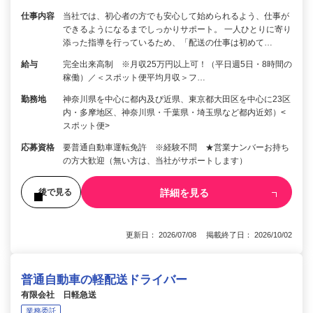
仕事内容
当社では、初心者の方でも安心して始められるよう、仕事が
できるようになるまでしっかりサポート。 一人ひとりに寄り
添った指導を行っているため、「配送の仕事は初めて…
給与
完全出来高制 ※月収25万円以上可！（平日週5日・8時間の
稼働）／＜スポット便平均月収＞フ…
勤務地
神奈川県を中心に都内及び近県、東京都大田区を中心に23区
内・多摩地区、神奈川県・千葉県・埼玉県など都内近郊）<
スポット便>
応募資格
要普通自動車運転免許 ※経験不問 ★営業ナンバーお持ち
の方大歓迎（無い方は、当社がサポートします）
詳細を見る
後で見る
更新日： 2026/07/08 掲載終了日： 2026/10/02
普通自動車の軽配送ドライバー
有限会社 日軽急送
業務委託