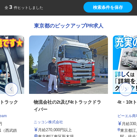
3
検索条件を保存
全
件ヒットしました
東京都のピックアップPR求人
tトラック
物流会社の2t及び4tトラックドラ
4t・10
イバー
eam
ビーエル商
ニッコン株式会社
円
月給330,
月給270,000円以上
11（西武鉄
東京都江戸
.
東京都江東区新木場
駅」徒歩