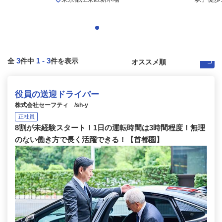
3
1
-
3
全
件中
件を表示
役員の送迎ドライバー
株式会社セーフティ /sh-y
正社員
8割が未経験スタート！1日の運転時間は3時間程度！無理
のない働き方で長く活躍できる！【首都圏】