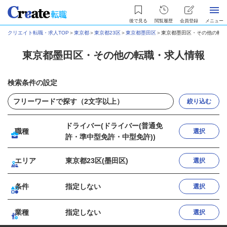
後で見る
閲覧履歴
会員登録
メニュー
クリエイト転職・求人TOP
＞
東京都
＞
東京都23区
＞
東京都墨田区
＞
東京都墨田区・その他の転職
東京都墨田区・その他の転職・求人情報
検索条件の設定
絞り込む
ドライバー(ドライバー(普通免
職種
選択
許・準中型免許・中型免許))
エリア
東京都23区(墨田区)
選択
条件
指定しない
選択
業種
指定しない
選択