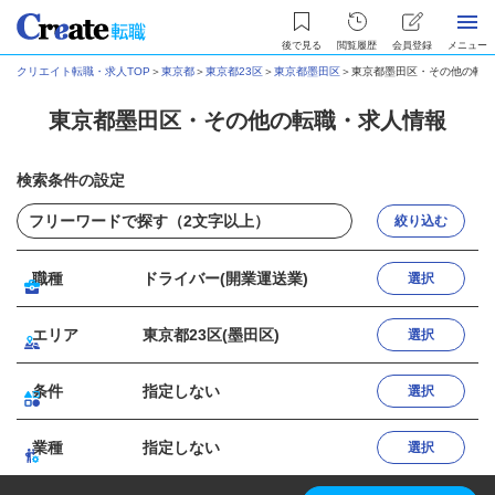
後で見る
閲覧履歴
会員登録
メニュー
クリエイト転職・求人TOP
＞
東京都
＞
東京都23区
＞
東京都墨田区
＞
東京都墨田区・その他の転職
東京都墨田区・その他の転職・求人情報
検索条件の設定
絞り込む
職種
ドライバー(開業運送業)
選択
エリア
東京都23区(墨田区)
選択
条件
指定しない
選択
業種
指定しない
選択