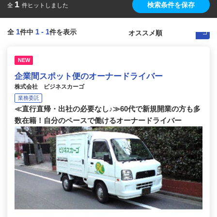
1
検索条件を保存
全
件ヒットしました
1
1
-
1
全
件中
件を表示
NEW
企業間スポット便のオーナードライバー
株式会社 ビジネスカーゴ
業務委託
≪直行直帰・出社の必要なし♪≫60代で新規開業の方も多
数在籍！自分のペースで働けるオーナードライバー