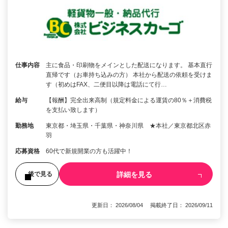
仕事内容
主に食品・印刷物をメインとした配送になります。 基本直行
直帰です（お車持ち込みの方） 本社から配送の依頼を受けま
す（初めはFAX、二便目以降は電話にて行…
給与
【報酬】完全出来高制（規定料金による運賃の80％＋消費税
を支払い致します）
勤務地
東京都・埼玉県・千葉県・神奈川県 ★本社／東京都北区赤
羽
応募資格
60代で新規開業の方も活躍中！
詳細を見る
後で見る
更新日： 2026/08/04 掲載終了日： 2026/09/11