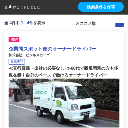
4
検索条件を保存
全
件ヒットしました
4
1
-
4
全
件中
件を表示
NEW
企業間スポット便のオーナードライバー
株式会社 ビジネスカーゴ
業務委託
≪直行直帰・出社の必要なし♪≫60代で新規開業の方も多
数在籍！自分のペースで働けるオーナードライバー