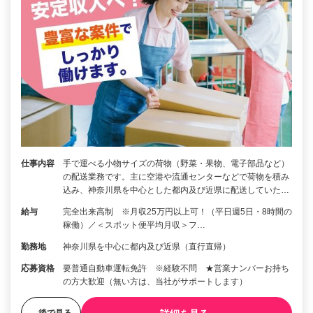
仕事内容
手で運べる小物サイズの荷物（野菜・果物、電子部品など）
の配送業務です。主に空港や流通センターなどで荷物を積み
込み、神奈川県を中心とした都内及び近県に配送していた…
給与
完全出来高制 ※月収25万円以上可！（平日週5日・8時間の
稼働）／＜スポット便平均月収＞フ…
勤務地
神奈川県を中心に都内及び近県（直行直帰）
応募資格
要普通自動車運転免許 ※経験不問 ★営業ナンバーお持ち
の方大歓迎（無い方は、当社がサポートします）