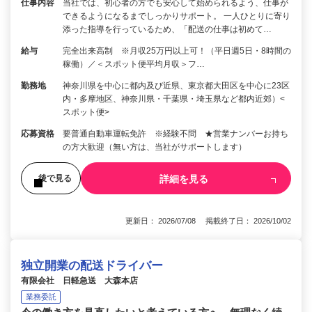
仕事内容
当社では、初心者の方でも安心して始められるよう、仕事が
できるようになるまでしっかりサポート。 一人ひとりに寄り
添った指導を行っているため、「配送の仕事は初めて…
給与
完全出来高制 ※月収25万円以上可！（平日週5日・8時間の
稼働）／＜スポット便平均月収＞フ…
勤務地
神奈川県を中心に都内及び近県、東京都大田区を中心に23区
内・多摩地区、神奈川県・千葉県・埼玉県など都内近郊）<
スポット便>
応募資格
要普通自動車運転免許 ※経験不問 ★営業ナンバーお持ち
の方大歓迎（無い方は、当社がサポートします）
詳細を見る
後で見る
更新日： 2026/07/08 掲載終了日： 2026/10/02
独立開業の配送ドライバー
有限会社 日軽急送 大森本店
業務委託