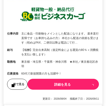
仕事内容
主に食品・印刷物をメインとした配送になります。 基本直行
直帰です（お車持ち込みの方） 本社から配送の依頼を受けま
す（初めはFAX、二便目以降は電話にて行…
給与
【報酬】完全出来高制（規定料金による運賃の80％＋消費税
を支払い致します）
勤務地
東京都・埼玉県・千葉県・神奈川県 ★本社／東京都北区赤
羽
応募資格
60代で新規開業の方も活躍中！
詳細を見る
後で見る
更新日： 2026/08/04 掲載終了日： 2026/09/11