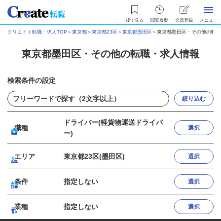
後で見る
閲覧履歴
会員登録
メニュー
クリエイト転職・求人TOP
＞
東京都
＞
東京都23区
＞
東京都墨田区
＞
東京都墨田区・その他の転職
東京都墨田区・その他の転職・求人情報
検索条件の設定
絞り込む
ドライバー(軽貨物運送ドライバ
職種
選択
ー)
エリア
東京都23区(墨田区)
選択
条件
指定しない
選択
業種
指定しない
選択