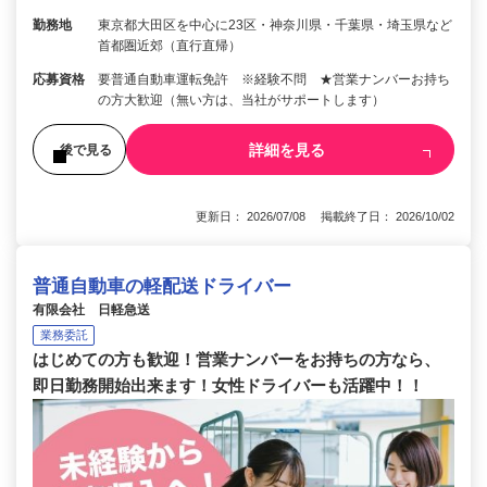
勤務地
東京都大田区を中心に23区・神奈川県・千葉県・埼玉県など
首都圏近郊（直行直帰）
応募資格
要普通自動車運転免許 ※経験不問 ★営業ナンバーお持ち
の方大歓迎（無い方は、当社がサポートします）
詳細を見る
後で見る
更新日： 2026/07/08 掲載終了日： 2026/10/02
普通自動車の軽配送ドライバー
有限会社 日軽急送
業務委託
はじめての方も歓迎！営業ナンバーをお持ちの方なら、
即日勤務開始出来ます！女性ドライバーも活躍中！！