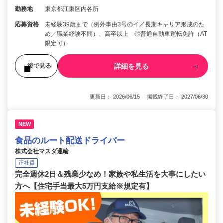
勤務地
東京都江東区内各所
応募資格
未経験39歳まで（例外事由3号のイ／長期キャリア形成のた
め／職業経験不問）、高卒以上 ◎普通自動車運転免許（AT
限定可）
詳細を見る
後で見る
更新日： 2026/06/15 掲載終了日： 2027/06/30
NEW
食品のルート配送ドライバー
株式会社マスダ運輸
正社員
完全週休2日＆残業少なめ！家族や私生活を大事にしたい
方へ【住宅手当最大5万円支給※規定有】