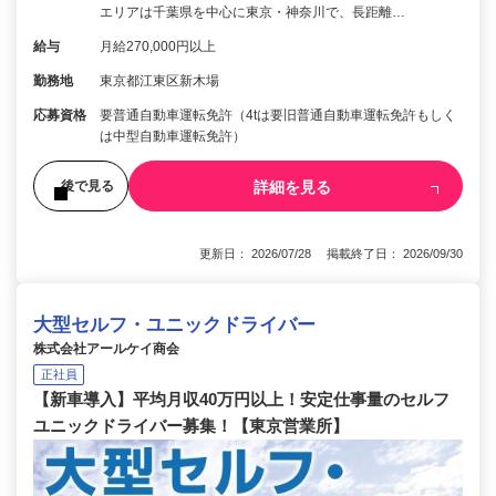
エリアは千葉県を中心に東京・神奈川で、長距離…
給与
月給270,000円以上
勤務地
東京都江東区新木場
応募資格
要普通自動車運転免許（4tは要旧普通自動車運転免許もしく
は中型自動車運転免許）
詳細を見る
後で見る
更新日： 2026/07/28 掲載終了日： 2026/09/30
大型セルフ・ユニックドライバー
株式会社アールケイ商会
正社員
【新車導入】平均月収40万円以上！安定仕事量のセルフ
ユニックドライバー募集！【東京営業所】