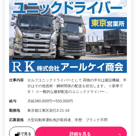
仕事内容
セルフユニックドライバーとして 荷物の半分は建設機械、半
分はその他資材・鋼材関係の配送を担当します。 ☆新車で
す！ ☆一般的な建材配送のユニックドライバー…
給与
月給380,000円〜550,000円
勤務地
東京都江東区辰巳3-21-16
応募資格
大型自動車運転免許取得者、学歴、ブランク不問
詳細を見る
後で見る