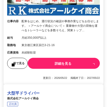
仕事内容
配車をはじめ、運行状況の確認や事務作業などをお任せしま
す。 ＜アールケイ商会について＞ 重量物や大型の荷物を運
べるトレーラーなどを多数そろえ、関東トップ…
給与
月給350,000円以上
勤務地
東京都江東区辰巳3-21-16
応募資格
未経験歓迎
詳細を見る
後で見る
更新日： 2026/05/22 掲載終了日： 2027/05/22
大型平ドライバー
株式会社アールケイ商会
正社員