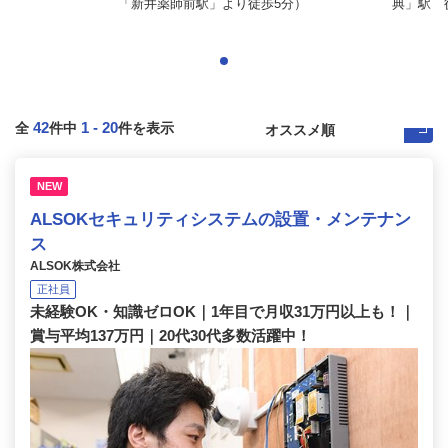
「新井薬師前駅」より徒歩5分）
典」駅 徒
42
1
-
20
全
件中
件を表示
NEW
ALSOKセキュリティシステムの設置・メンテナン
ス
ALSOK株式会社
正社員
未経験OK・知識ゼロOK｜1年目で月収31万円以上も！｜
賞与平均137万円｜20代30代多数活躍中！