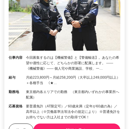
仕事内容
今回募集するのは【機械警備】と【警備輸送】。あなたの希
望や適性に応じて、どちらかの部署に配属します。 ――
《機械警備》―― 個人宅や商業施設、学校、一…
給与
月給223,800円～月給258,200円（大卒以上249,000円以上）
＋各種手当 《★…
勤務地
東京都内各エリアでの勤務 （東京都内いずれかの事業所へ
配属）
応募資格
要普通免許（AT限定可）／60歳未満（定年が60歳の為）／
高卒以上（※労働基準法等法令の規定により） ※普通免許を
お持ちでない方は入社までの取得でOK！