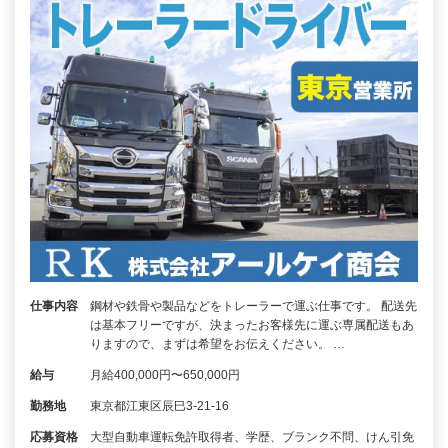
仕事内容
鋼材や鉄骨や製品などをトレーラーで運ぶ仕事です。 配送先
は基本フリーですが、決まったお客様先に運ぶ専属配送もあ
りますので、まずは希望をお伝えください。 …
給与
月給400,000円〜650,000円
勤務地
東京都江東区辰巳3-21-16
応募資格
大型自動車運転免許取得者、学歴、ブランク不問、けん引免