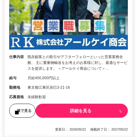
仕事内容
既存顧客との取引やアフターフォローといった営業業務全
般。 主に重量物輸送をお考えのお客様に対し、最適なサービ
スを提供します。 ＜アールケイ商会について＞…
給与
月給400,000円以上
勤務地
東京都江東区辰巳3-21-16
応募資格
未経験歓迎
詳細を見る
後で見る
更新日： 2026/05/22 掲載終了日： 2027/05/22