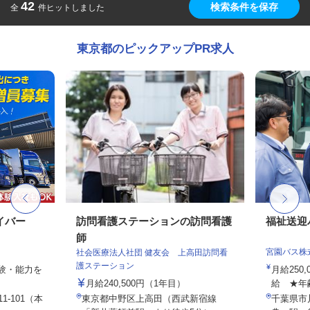
42
検索条件を保存
全
件ヒットしました
東京都のピックアップPR求人
イバー
訪問看護ステーションの訪問看護
福祉送迎
師
宮園バス株
社会医療法人社団 健友会 上高田訪問看
護ステーション
経験・能力を
月給250
月給240,500円（1年目）
給 ★年
1-101（本
東京都中野区上高田（西武新宿線
千葉県市