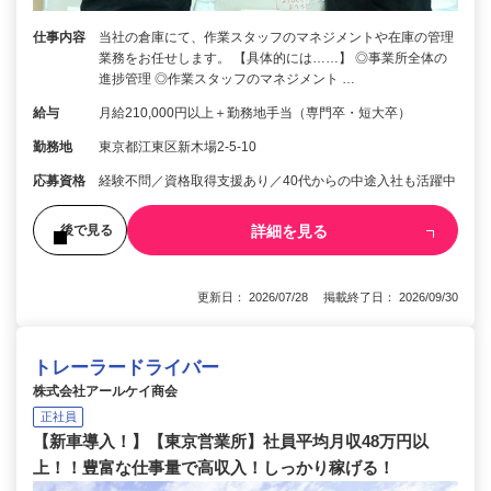
仕事内容
当社の倉庫にて、作業スタッフのマネジメントや在庫の管理
業務をお任せします。 【具体的には……】 ◎事業所全体の
進捗管理 ◎作業スタッフのマネジメント …
給与
月給210,000円以上＋勤務地手当（専門卒・短大卒）
勤務地
東京都江東区新木場2-5-10
応募資格
経験不問／資格取得支援あり／40代からの中途入社も活躍中
詳細を見る
後で見る
更新日： 2026/07/28 掲載終了日： 2026/09/30
トレーラードライバー
株式会社アールケイ商会
正社員
【新車導入！】【東京営業所】社員平均月収48万円以
上！！豊富な仕事量で高収入！しっかり稼げる！