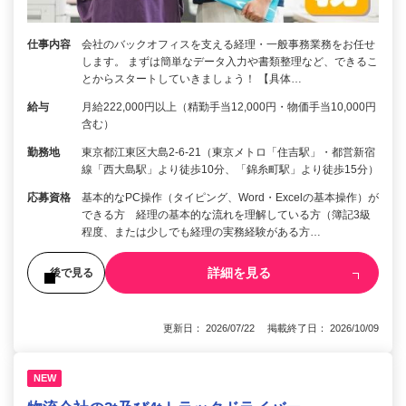
仕事内容
会社のバックオフィスを支える経理・一般事務業務をお任せ
します。 まずは簡単なデータ入力や書類整理など、できるこ
とからスタートしていきましょう！ 【具体…
給与
月給222,000円以上（精勤手当12,000円・物価手当10,000円
含む）
勤務地
東京都江東区大島2-6-21（東京メトロ「住吉駅」・都営新宿
線「西大島駅」より徒歩10分、「錦糸町駅」より徒歩15分）
応募資格
基本的なPC操作（タイピング、Word・Excelの基本操作）が
できる方 経理の基本的な流れを理解している方（簿記3級
程度、または少しでも経理の実務経験がある方…
詳細を見る
後で見る
更新日： 2026/07/22 掲載終了日： 2026/10/09
NEW