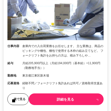
仕事内容
倉庫内での入出荷業務をお任せします。 主な業務は、商品の
ピッキングや梱包、梱包で使用する木枠の組み立てなど。 フ
ォークリフト免許をお持ちの方は、積み下ろしや…
給与
月給205,900円以上（月給194,000円（基本給）+11,900円
（勤務地手当））
勤務地
東京都江東区新木場
応募資格
経験不問／フォークリフト免許あれば尚可／資格取得支援あ
り
詳細を見る
後で見る