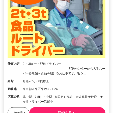
仕事内容
2t・3tルート配送ドライバー
配送センターから大手スー
パー各店舗へ食品を届けるお仕事です。密を…
給与
月給285,000円以上
勤務地
東京都江東区東砂3-21-24
応募資格
準中型（7.5t）・中型（8t限定）免許 ☆未経験者歓迎 ★
女性ドライバー活躍中
後で見る