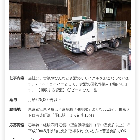
仕事内容
当社は、古紙やびんなど資源のリサイクルをおこなっていま
す。2t・3tドライバーとして、資源の回収作業をお願いしま
す。 【回収する資源】 ◯ビールびん・生…
給与
月給325,000円以上
勤務地
東京都江東区辰巳／京葉線「潮見駅」より徒歩13分、東京メ
トロ有楽町線「辰巳駅」より徒歩16分）
応募資格
◯年齢・経験不問 ◯要中型自動車免許（準中型免許以上）※
平成19年6月以前に免許取得されている方は普通免許でOK！