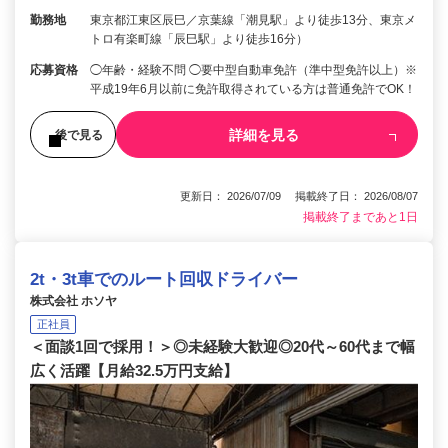
勤務地
東京都江東区辰巳／京葉線「潮見駅」より徒歩13分、東京メ
トロ有楽町線「辰巳駅」より徒歩16分）
応募資格
◯年齢・経験不問 ◯要中型自動車免許（準中型免許以上）※
平成19年6月以前に免許取得されている方は普通免許でOK！
詳細を見る
後で見る
更新日： 2026/07/09 掲載終了日： 2026/08/07
掲載終了まであと1日
2t・3t車でのルート回収ドライバー
株式会社 ホソヤ
正社員
＜面談1回で採用！＞◎未経験大歓迎◎20代～60代まで幅
広く活躍【月給32.5万円支給】