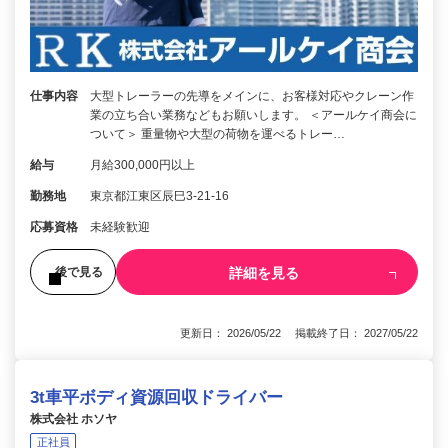
仕事内容
大型トレーラーの先導をメインに、お客様対応やクレーン作
業の立ち合い業務などもお願いします。 ＜アールケイ商会に
ついて＞ 重量物や大型の荷物を運べるトレー…
給与
月給300,000円以上
勤務地
東京都江東区辰巳3-21-16
応募資格
未経験歓迎
詳細を見る
後で見る
更新日： 2026/05/22 掲載終了日： 2027/05/22
3t車平ボディ資源回収ドライバー
株式会社 ホソヤ
正社員