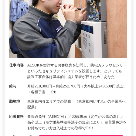
仕事内容
ALSOKを契約するお客様先を訪問し、防犯カメラやセンサー
といったセキュリティシステムを設置します。といっても、
設置工事自体は基本的に協力業者が行うため、あなた…
給与
月給218,300円～月給252,700円（大卒以上243,500円以上）
＋各種手当 《★…
勤務地
東京都内各エリアでの勤務 （東京都内いずれかの事業所へ
配属）
応募資格
要普通免許（AT限定可）／60歳未満（定年が60歳の為）／
高卒以上（※労働基準法等法令の規定により） ※普通免許を
お持ちでない方は入社までの取得でOK！