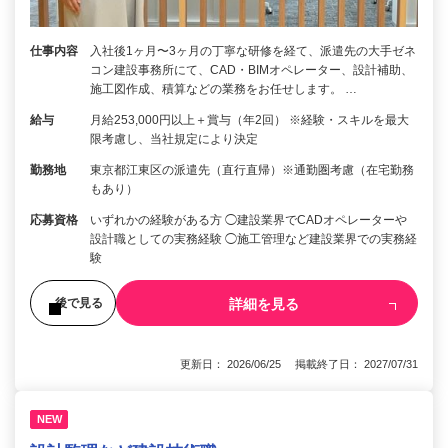
仕事内容
入社後1ヶ月〜3ヶ月の丁寧な研修を経て、派遣先の大手ゼネ
コン建設事務所にて、CAD・BIMオペレーター、設計補助、
施工図作成、積算などの業務をお任せします。 …
給与
月給253,000円以上＋賞与（年2回） ※経験・スキルを最大
限考慮し、当社規定により決定
勤務地
東京都江東区の派遣先（直行直帰）※通勤圏考慮（在宅勤務
もあり）
応募資格
いずれかの経験がある方 ◯建設業界でCADオペレーターや
設計職としての実務経験 ◯施工管理など建設業界での実務経
験
詳細を見る
後で見る
更新日： 2026/06/25 掲載終了日： 2027/07/31
NEW