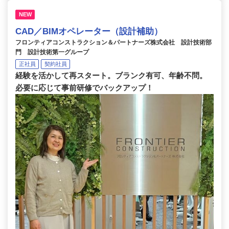
NEW
CAD／BIMオペレーター（設計補助）
フロンティアコンストラクション＆パートナーズ株式会社 設計技術部
門 設計技術第一グループ
正社員
契約社員
経験を活かして再スタート。ブランク有可、年齢不問。
必要に応じて事前研修でバックアップ！