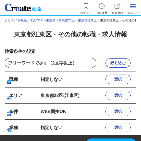
後で見る
閲覧履歴
会員登録
メニュー
クリエイト転職・求人TOP
＞
東京都
＞
東京都23区
＞
東京都江東区
＞
東京都江東区・その他の転職
東京都江東区・その他の転職・求人情報
検索条件の設定
絞り込む
職種
指定しない
選択
エリア
東京都23区(江東区)
選択
条件
WEB面接OK
選択
業種
指定しない
選択