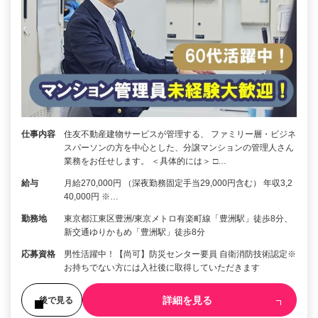
仕事内容
住友不動産建物サービスが管理する、 ファミリー層・ビジネ
スパーソンの方を中心とした、分譲マンションの管理人さん
業務をお任せします。 ＜具体的には＞ □…
給与
月給270,000円 （深夜勤務固定手当29,000円含む） 年収3,2
40,000円 ※…
勤務地
東京都江東区豊洲/東京メトロ有楽町線「豊洲駅」徒歩8分、
新交通ゆりかもめ「豊洲駅」徒歩8分
応募資格
男性活躍中！【尚可】防災センター要員 自衛消防技術認定※
お持ちでない方には入社後に取得していただきます
詳細を見る
後で見る