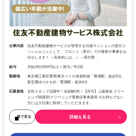
仕事内容
住友不動産建物サービスが管理する分譲マンションの受付コ
ンシェルジュとして、 フロント（受付）での接客や事務をお
任せします！ ＜具体的には…＞ ～受付業…
給与
月給260,000円以上＋賞与／年2回
勤務地
東京都江東区豊洲/東京メトロ有楽町線「豊洲駅」徒歩5分、
新交通ゆりかもめ「豊洲駅」徒歩6分
応募資格
女性スタッフ活躍中！未経験OK！【尚可】上級救命 クリー
ニング師講習/クリーニング業務従事者講習 ※お持ちでない
方には入社後に取得していただきます。
詳細を見る
後で見る