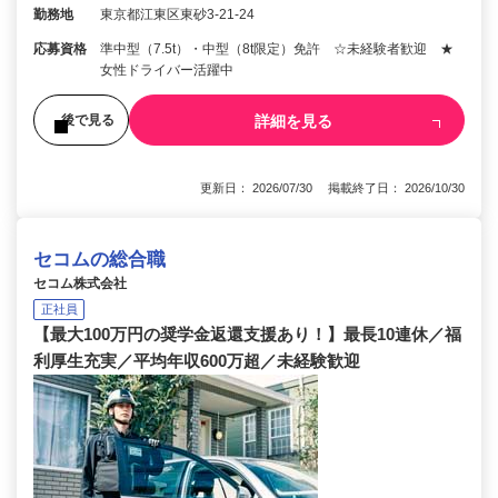
勤務地
東京都江東区東砂3-21-24
応募資格
準中型（7.5t）・中型（8t限定）免許 ☆未経験者歓迎 ★
女性ドライバー活躍中
詳細を見る
後で見る
更新日： 2026/07/30 掲載終了日： 2026/10/30
セコムの総合職
セコム株式会社
正社員
【最大100万円の奨学金返還支援あり！】最長10連休／福
利厚生充実／平均年収600万超／未経験歓迎