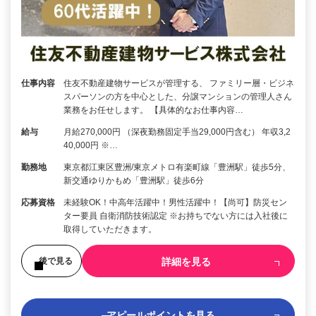
仕事内容
住友不動産建物サービスが管理する、 ファミリー層・ビジネ
スパーソンの方を中心とした、分譲マンションの管理人さん
業務をお任せします。 【具体的なお仕事内容…
給与
月給270,000円 （深夜勤務固定手当29,000円含む） 年収3,2
40,000円 ※…
勤務地
東京都江東区豊洲/東京メトロ有楽町線「豊洲駅」徒歩5分、
新交通ゆりかもめ「豊洲駅」徒歩6分
応募資格
未経験OK！中高年活躍中！男性活躍中！【尚可】防災セン
ター要員 自衛消防技術認定 ※お持ちでない方には入社後に
取得していただきます。
詳細を見る
後で見る
アピールポイントを見る