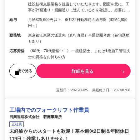
建設技術支援業務を担当していただきます。図面を元に、工
事が計画通り・図面通りに進んでいるかを確認し、必要に…
給与
月給325,600円以上 ※月22日勤務時の給与例（時給1,850
円～）
勤務地
東京都江東区の派遣先（直行直帰）※通勤圏考慮（在宅勤務
もあり）
応募資格
《60代・70代活躍中！》 一級建築士、または1級施工管理技
士の資格をお持ちの方
詳細を見る
後で見る
更新日： 2026/06/25 掲載終了日： 2027/07/31
工場内でのフォークリフト作業員
日興運送株式会社 若洲事業所
正社員
未経験からのスタートも歓迎！基本週休2日制＆年間休日
119日！残業もありません！