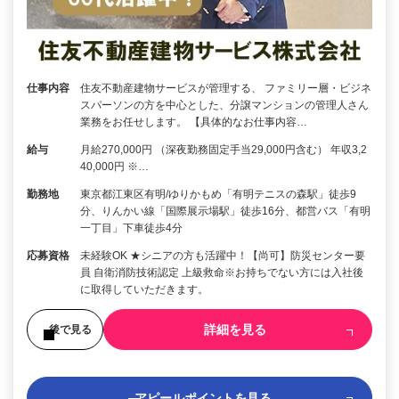
仕事内容
住友不動産建物サービスが管理する、 ファミリー層・ビジネ
スパーソンの方を中心とした、分譲マンションの管理人さん
業務をお任せします。 【具体的なお仕事内容…
給与
月給270,000円 （深夜勤務固定手当29,000円含む） 年収3,2
40,000円 ※…
勤務地
東京都江東区有明/ゆりかもめ「有明テニスの森駅」徒歩9
分、りんかい線「国際展示場駅」徒歩16分、都営バス「有明
一丁目」下車徒歩4分
応募資格
未経験OK ★シニアの方も活躍中！【尚可】防災センター要
員 自衛消防技術認定 上級救命※お持ちでない方には入社後
に取得していただきます。
詳細を見る
後で見る
アピールポイントを見る