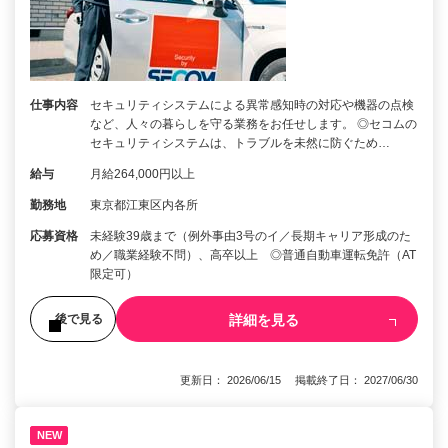
仕事内容
セキュリティシステムによる異常感知時の対応や機器の点検
など、人々の暮らしを守る業務をお任せします。 ◎セコムの
セキュリティシステムは、トラブルを未然に防ぐため…
給与
月給264,000円以上
勤務地
東京都江東区内各所
応募資格
未経験39歳まで（例外事由3号のイ／長期キャリア形成のた
め／職業経験不問）、高卒以上 ◎普通自動車運転免許（AT
限定可）
詳細を見る
後で見る
更新日： 2026/06/15 掲載終了日： 2027/06/30
NEW