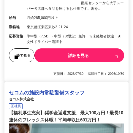
配送センターから大手スー
パー各店舗へ食品を届けるお仕事です。密を…
給与
月給285,000円以上
勤務地
東京都江東区東砂3-21-24
応募資格
準中型（7.5t）・中型（8t限定）免許 ☆未経験者歓迎 ★
女性ドライバー活躍中
詳細を見る
後で見る
更新日： 2026/07/30 掲載終了日： 2026/10/30
セコムの施設内常駐警備スタッフ
セコム株式会社
正社員
【福利厚生充実】奨学金返還支援、最大100万円！最長10
連休のフレックス休暇！平均年収は601万円！