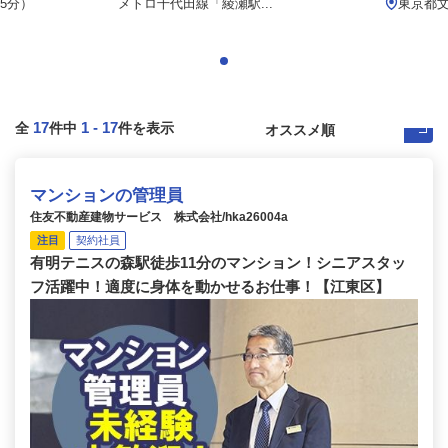
5分）
メトロ千代田線「綾瀬駅...
東京都
17
1
-
17
全
件中
件を表示
マンションの管理員
住友不動産建物サービス 株式会社/hka26004a
注目
契約社員
有明テニスの森駅徒歩11分のマンション！シニアスタッ
フ活躍中！適度に身体を動かせるお仕事！【江東区】