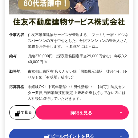
仕事内容
住友不動産建物サービスが管理する、 ファミリー層・ビジネ
スパーソンの方を中心とした、分譲マンションの管理人さん
業務をお任せします。 ＜具体的には＞ □…
給与
月給270,000円 （深夜勤務固定手当29,000円含む） 年収3,2
40,000円 ※…
勤務地
東京都江東区有明/りんかい線「国際展示場駅」徒歩4分、ゆ
りかもめ「有明駅」徒歩3分
応募資格
未経験OK！中高年活躍中！男性活躍中！【尚可】防災セン
ター要員 自衛消防技術認定 上級救命※お持ちでない方には
入社後に取得していただきます。
詳細を見る
後で見る
アピールポイントを見る