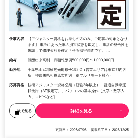
仕事内容
【アジャスター資格をお持ちの方のみ、ご応募の対象となり
ます】 事故にあった車の損害状態を鑑定し、事故の整合性を
確認して修理金額を確定させる損害調査です。 …
給与
報酬出来高制 月額報酬例500,000円〜1,000,000円
勤務地
千葉県山武郡横芝光町母子192-2（営業エリアは東京都内各
所、神奈川県相模原市周辺 ※フルリモート対応）
応募資格
技術アジャスター資格必須（経験3年以上）、普通自動車運
転免許（AT限定可）、パソコンの基本操作（文字・数字入
力、コピペなど）
詳細を見る
後で見る
更新日： 2026/07/03 掲載終了日： 2026/12/25