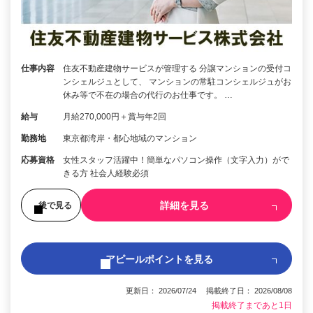
仕事内容
住友不動産建物サービスが管理する 分譲マンションの受付コ
ンシェルジュとして、 マンションの常駐コンシェルジュがお
休み等で不在の場合の代行のお仕事です。 …
給与
月給270,000円＋賞与年2回
勤務地
東京都湾岸・都心地域のマンション
応募資格
女性スタッフ活躍中！簡単なパソコン操作（文字入力）がで
きる方 社会人経験必須
詳細を見る
後で見る
アピールポイントを見る
更新日： 2026/07/24 掲載終了日： 2026/08/08
掲載終了まであと1日