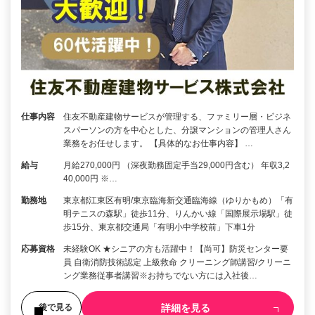
仕事内容
住友不動産建物サービスが管理する、ファミリー層・ビジネ
スパーソンの方を中心とした、分譲マンションの管理人さん
業務をお任せします。 【具体的なお仕事内容】 …
給与
月給270,000円 （深夜勤務固定手当29,000円含む） 年収3,2
40,000円 ※…
勤務地
東京都江東区有明/東京臨海新交通臨海線（ゆりかもめ）「有
明テニスの森駅」徒歩11分、りんかい線「国際展示場駅」徒
歩15分、東京都交通局「有明小中学校前」下車1分
応募資格
未経験OK ★シニアの方も活躍中！【尚可】防災センター要
員 自衛消防技術認定 上級救命 クリーニング師講習/クリーニ
ング業務従事者講習※お持ちでない方には入社後…
詳細を見る
後で見る