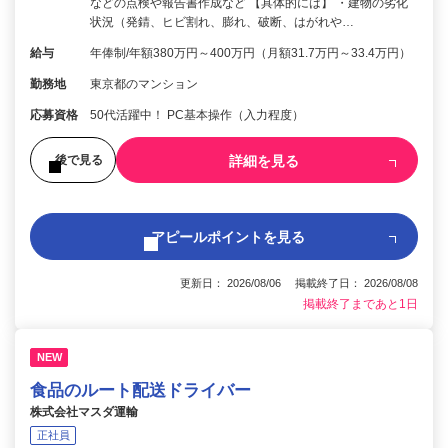
などの点検や報告書作成など 【具体的には】 ・建物の劣化
状況（発錆、ヒビ割れ、膨れ、破断、はがれや…
給与
年俸制/年額380万円～400万円（月額31.7万円～33.4万円）
勤務地
東京都のマンション
応募資格
50代活躍中！ PC基本操作（入力程度）
詳細を見る
後で見る
アピールポイントを見る
更新日： 2026/08/06 掲載終了日： 2026/08/08
掲載終了まであと1日
NEW
食品のルート配送ドライバー
株式会社マスダ運輸
正社員