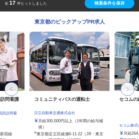
17
検索条件を保存
全
件ヒットしました
東京都のピックアップPR求人
の訪問看護
コミュニティバスの運転士
セコムの
日立自動車交通株式会社
高田訪問看
月給300,000円以上（1年間の給与補
セコム株式
填）
月給264
武新宿線
東京都足立区綾瀬6-11-22（JR・東京