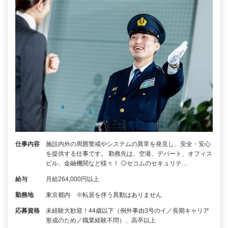
仕事内容
施設内外の周囲警戒やシステムの異常を発見し、安全・安心
を提供する仕事です。 勤務先は、空港、デパート、オフィス
ビル、金融機関など様々！ ◎セコムのセキュリテ…
給与
月給264,000円以上
勤務地
東京都内 ※転居を伴う異動はありません
応募資格
未経験大歓迎！44歳以下（例外事由3号のイ／長期キャリア
形成のため／職業経験不問）、高卒以上