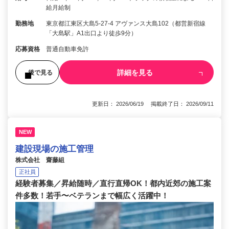
給月給制
勤務地
東京都江東区大島5-27-4 アヴァンス大島102（都営新宿線
「大島駅」A1出口より徒歩9分）
応募資格
普通自動車免許
詳細を見る
後で見る
更新日： 2026/06/19 掲載終了日： 2026/09/11
NEW
建設現場の施工管理
株式会社 齋藤組
正社員
経験者募集／昇給随時／直行直帰OK！都内近郊の施工案
件多数！若手〜ベテランまで幅広く活躍中！