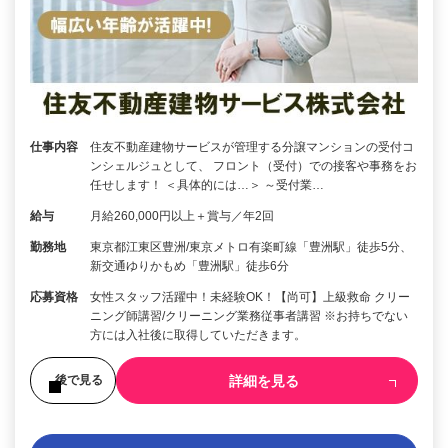
仕事内容
住友不動産建物サービスが管理する分譲マンションの受付コ
ンシェルジュとして、 フロント（受付）での接客や事務をお
任せします！ ＜具体的には…＞ ～受付業…
給与
月給260,000円以上＋賞与／年2回
勤務地
東京都江東区豊洲/東京メトロ有楽町線「豊洲駅」徒歩5分、
新交通ゆりかもめ「豊洲駅」徒歩6分
応募資格
女性スタッフ活躍中！未経験OK！【尚可】上級救命 クリー
ニング師講習/クリーニング業務従事者講習 ※お持ちでない
方には入社後に取得していただきます。
詳細を見る
後で見る