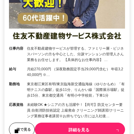
仕事内容
住友不動産建物サービスが管理する、ファミリー層・ビジネ
スパーソンの方を中心とした、分譲マンションの管理人さん
業務をお任せします。 【具体的なお仕事内容】 …
給与
月給270,000円 （深夜勤務固定手当29,000円含む） 年収3,2
40,000円 ※…
勤務地
東京都江東区有明/東京臨海新交通臨海線（ゆりかもめ）「有
明テニスの森駅」徒歩11分、りんかい線「国際展示場駅」徒
歩15分、東京都交通局「有明小中学校前」下車1分
応募資格
未経験OK ★シニアの方も活躍中！【尚可】防災センター要
員 自衛消防技術認定 上級救命 クリーニング師講習/クリーニ
ング業務従事者講習※お持ちでない方には入社後…
詳細を見る
後で見る