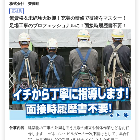
株式会社 齋藤組
正社員
無資格＆未経験大歓迎！充実の研修で技術をマスター！
足場工事のプロフェッショナルに！面接時履歴書不要！
仕事内容
建築物の工事の外周を囲う足場の組立や解体作業などをお任
せします。 ゼネコン・ビルダーの一次下請けとして、集合住
宅、公共施設などの新築・改修をメインとした仮設工…