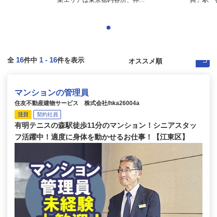
16
1
-
16
全
件中
件を表示
マンションの管理員
住友不動産建物サービス 株式会社/hka26004a
注目
契約社員
有明テニスの森駅徒歩11分のマンション！シニアスタッ
フ活躍中！適度に身体を動かせるお仕事！【江東区】