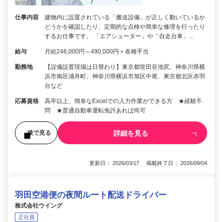
仕事内容
建物内に設置されている「搬送設備」が正しく動いているか
どうかを確認したり、定期的な点検や簡単な修理を行ったり
するお仕事です。 「エアシューター」や「自走台車」…
給与
月給246,000円～490,000円＋各種手当
勤務地
【設備設置現場は日替わり】東京都世田谷池尻、神奈川県横
浜市南区浦舟町、神奈川県横浜市旭区中尾、東京都北区赤羽
台など
応募資格
高卒以上、簡単なExcelでの入力作業ができる方 ★経験不
問 ★普通自動車運転免許あれば尚可
詳細を見る
後で見る
更新日： 2026/03/17 掲載終了日： 2026/09/04
羽田空港便の夜間ルート配送ドライバー
株式会社ウイング
正社員