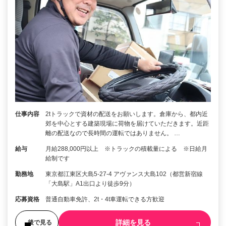
仕事内容
2tトラックで資材の配送をお願いします。倉庫から、都内近
郊を中心とする建築現場に荷物を届けていただきます。近距
離の配送なので長時間の運転ではありません。 …
給与
月給288,000円以上 ※トラックの積載量による ※日給月
給制です
勤務地
東京都江東区大島5-27-4 アヴァンス大島102（都営新宿線
「大島駅」A1出口より徒歩9分）
応募資格
普通自動車免許、2t・4t車運転できる方歓迎
詳細を見る
後で見る