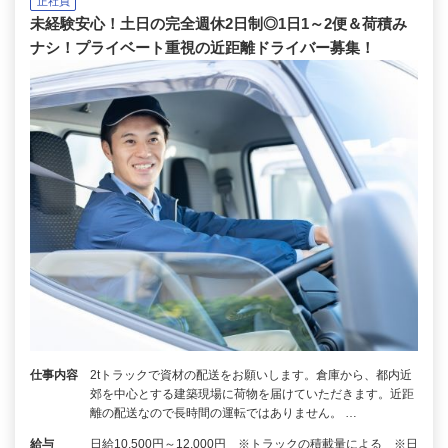
正社員
未経験安心！土日の完全週休2日制◎1日1～2便＆荷積み
ナシ！プライベート重視の近距離ドライバー募集！
仕事内容
2tトラックで資材の配送をお願いします。倉庫から、都内近
郊を中心とする建築現場に荷物を届けていただきます。近距
離の配送なので長時間の運転ではありません。 …
給与
日給10,500円～12,000円 ※トラックの積載量による ※日