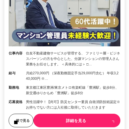
仕事内容
住友不動産建物サービスが管理する、 ファミリー層・ビジネ
スパーソンの方を中心とした、分譲マンションの管理人さん
業務をお任せします。 ＜具体的には＞ □…
給与
月給270,000円 （深夜勤務固定手当29,000円含む） 年収3,2
40,000円 ※…
勤務地
東京都江東区豊洲/東京メトロ有楽町線「豊洲駅」徒歩8分、
新交通ゆりかもめ「豊洲駅」徒歩8分
応募資格
男性活躍中！【尚可】防災センター要員 自衛消防技術認定※
お持ちでない方には入社後に取得していただきます
詳細を見る
後で見る