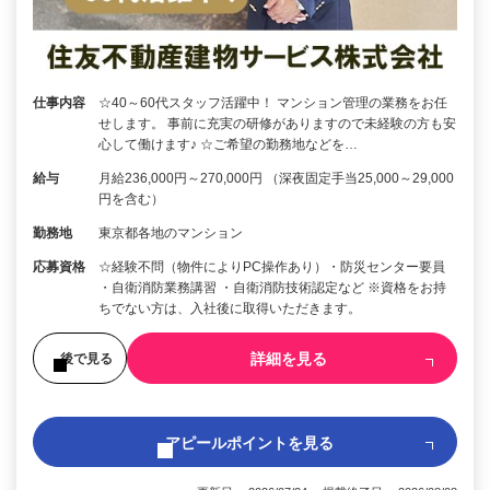
仕事内容
☆40～60代スタッフ活躍中！ マンション管理の業務をお任
せします。 事前に充実の研修がありますので未経験の方も安
心して働けます♪ ☆ご希望の勤務地などを…
給与
月給236,000円～270,000円 （深夜固定手当25,000～29,000
円を含む）
勤務地
東京都各地のマンション
応募資格
☆経験不問（物件によりPC操作あり）・防災センター要員
・自衛消防業務講習 ・自衛消防技術認定など ※資格をお持
ちでない方は、入社後に取得いただきます。
詳細を見る
後で見る
アピールポイントを見る