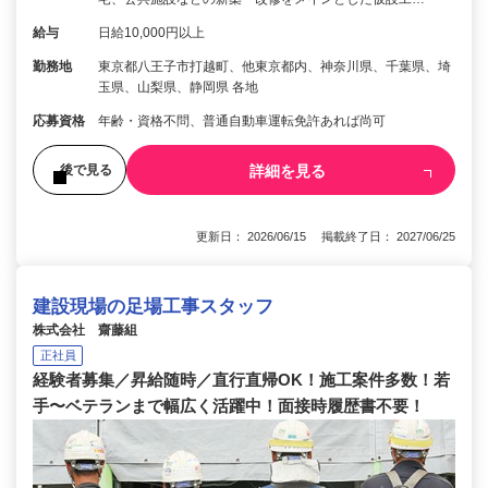
給与
日給10,000円以上
勤務地
東京都八王子市打越町、他東京都内、神奈川県、千葉県、埼
玉県、山梨県、静岡県 各地
応募資格
年齢・資格不問、普通自動車運転免許あれば尚可
詳細を見る
後で見る
更新日： 2026/06/15 掲載終了日： 2027/06/25
建設現場の足場工事スタッフ
株式会社 齋藤組
正社員
経験者募集／昇給随時／直行直帰OK！施工案件多数！若
手〜ベテランまで幅広く活躍中！面接時履歴書不要！