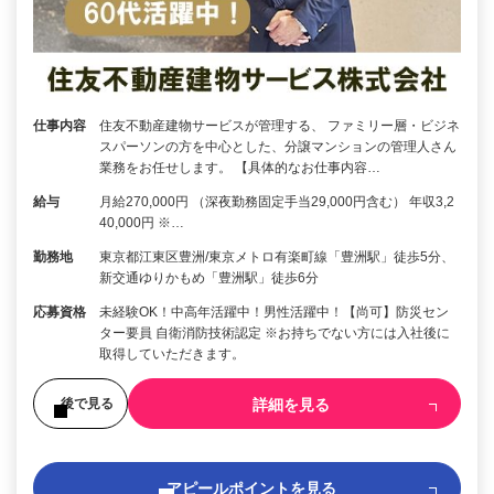
仕事内容
住友不動産建物サービスが管理する、 ファミリー層・ビジネ
スパーソンの方を中心とした、分譲マンションの管理人さん
業務をお任せします。 【具体的なお仕事内容…
給与
月給270,000円 （深夜勤務固定手当29,000円含む） 年収3,2
40,000円 ※…
勤務地
東京都江東区豊洲/東京メトロ有楽町線「豊洲駅」徒歩5分、
新交通ゆりかもめ「豊洲駅」徒歩6分
応募資格
未経験OK！中高年活躍中！男性活躍中！【尚可】防災セン
ター要員 自衛消防技術認定 ※お持ちでない方には入社後に
取得していただきます。
詳細を見る
後で見る
アピールポイントを見る