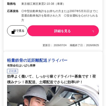
勤務地
東京都江東区東雲2-10-38（車庫）
応募資格
◎中型自動車免許をお持ちの方または2007年5月31日までに
普通自動車免許を取得された方 ◎安全運転を心がけられる
方
詳細を見る
後で見る
更新日： 2026/07/24 掲載終了日： 2026/08/25
軽量鉄骨の近距離配送ドライバー
有限会社はいばら商事
正社員
効率よく働いて、しっかり稼ぐドライバー募集です！荷
積みナシ！夜配送、土曜配送でさらに効率UP！