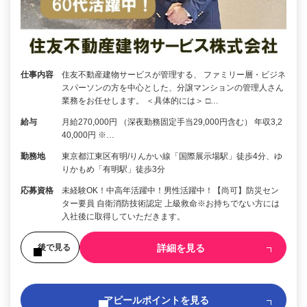
仕事内容
住友不動産建物サービスが管理する、 ファミリー層・ビジネ
スパーソンの方を中心とした、分譲マンションの管理人さん
業務をお任せします。 ＜具体的には＞ □…
給与
月給270,000円 （深夜勤務固定手当29,000円含む） 年収3,2
40,000円 ※…
勤務地
東京都江東区有明/りんかい線「国際展示場駅」徒歩4分、ゆ
りかもめ「有明駅」徒歩3分
応募資格
未経験OK！中高年活躍中！男性活躍中！【尚可】防災セン
ター要員 自衛消防技術認定 上級救命※お持ちでない方には
入社後に取得していただきます。
詳細を見る
後で見る
アピールポイントを見る