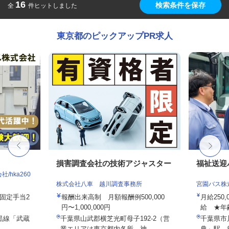
16
検索条件を保存
全
件ヒットしました
東京都のピックアップPR求人
損害調査会社の技術アジャスター
福祉送迎
hka260
株式会社八車 越川調査事務所
宮園バス株
務固定手当2
報酬出来高制 月額報酬例500,000
月給250
円〜1,000,000円
給 ★年
黒線「武蔵
千葉県山武郡横芝光町母子192-2（営
千葉県市
業エリアは東京都内各所、神...
典」駅 徒