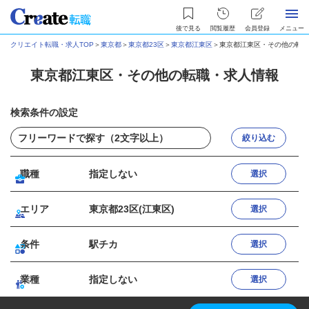
後で見る
閲覧履歴
会員登録
メニュー
クリエイト転職・求人TOP
＞
東京都
＞
東京都23区
＞
東京都江東区
＞
東京都江東区・その他の転職
東京都江東区・その他の転職・求人情報
検索条件の設定
絞り込む
職種
指定しない
選択
エリア
東京都23区(江東区)
選択
条件
駅チカ
選択
業種
指定しない
選択