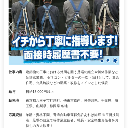
仕事内容
建築物の工事における外周を囲う足場の組立や解体作業など
足場鳶業務。 ゼネコン・ビルダーの一次下請けとして、集合
住宅、公共施設などの新築・改修をメインとした仮設…
給与
日給13,000円以上
勤務地
東京都八王子市打越町、他東京都内、神奈川県、千葉県、埼
玉県、山梨県、静岡県 各地
応募資格
年齢・資格不問、普通自動車運転免許あれば尚可 ※玉掛技能
者、足場の組立て等作業主任者、職長・安全衛生責任者をお
持ちの方大歓迎！