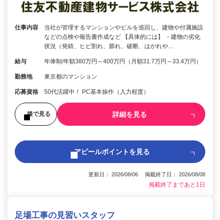
仕事内容
当社が管理するマンションやビルを巡回し、建物や付属施設
などの点検や報告書作成など 【具体的には】 ・建物の劣化
状況（発錆、ヒビ割れ、膨れ、破断、はがれや…
給与
年俸制/年額380万円～400万円（月額31.7万円～33.4万円）
勤務地
東京都のマンション
応募資格
50代活躍中！ PC基本操作（入力程度）
詳細を見る
後で見る
アピールポイントを見る
更新日： 2026/08/06 掲載終了日： 2026/08/08
掲載終了まであと1日
足場工事の見習いスタッフ