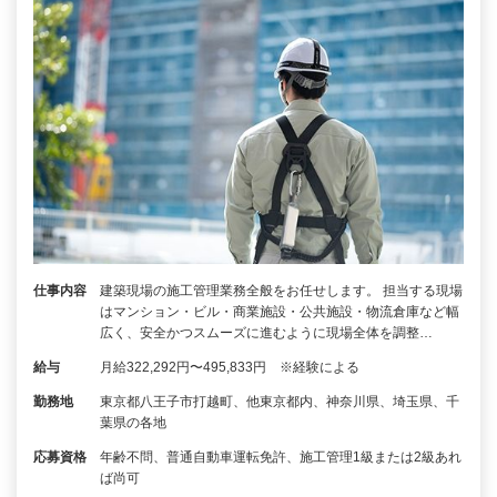
仕事内容
建築現場の施工管理業務全般をお任せします。 担当する現場
はマンション・ビル・商業施設・公共施設・物流倉庫など幅
広く、安全かつスムーズに進むように現場全体を調整…
給与
月給322,292円〜495,833円 ※経験による
勤務地
東京都八王子市打越町、他東京都内、神奈川県、埼玉県、千
葉県の各地
応募資格
年齢不問、普通自動車運転免許、施工管理1級または2級あれ
ば尚可