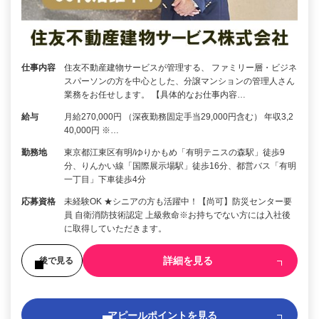
仕事内容
住友不動産建物サービスが管理する、 ファミリー層・ビジネ
スパーソンの方を中心とした、分譲マンションの管理人さん
業務をお任せします。 【具体的なお仕事内容…
給与
月給270,000円 （深夜勤務固定手当29,000円含む） 年収3,2
40,000円 ※…
勤務地
東京都江東区有明/ゆりかもめ「有明テニスの森駅」徒歩9
分、りんかい線「国際展示場駅」徒歩16分、都営バス「有明
一丁目」下車徒歩4分
応募資格
未経験OK ★シニアの方も活躍中！【尚可】防災センター要
員 自衛消防技術認定 上級救命※お持ちでない方には入社後
に取得していただきます。
詳細を見る
後で見る
アピールポイントを見る