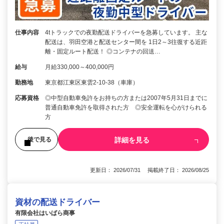
仕事内容
4tトラックでの夜勤配送ドライバーを急募しています。 主な
配送は、羽田空港と配送センター間を 1日2～3往復する近距
離・固定ルート配送！ ◎コンテナの回送…
給与
月給330,000～400,000円
勤務地
東京都江東区東雲2-10-38（車庫）
応募資格
◎中型自動車免許をお持ちの方または2007年5月31日までに
普通自動車免許を取得された方 ◎安全運転を心がけられる
方
詳細を見る
後で見る
更新日： 2026/07/31 掲載終了日： 2026/08/25
資材の配送ドライバー
有限会社はいばら商事