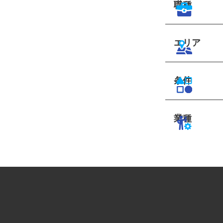
職種
エリア
条件
業種