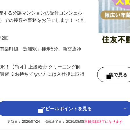
ートを大事にしたい方にオススメ♪経験不
管理する分譲マンションの受付コンシェル
付）での接客や事務をお任せします！ ＜具
年2回
ロ有楽町線「豊洲駅」徒歩5分、新交通ゆ
OK！【尚可】上級救命 クリーニング師
者講習 ※お持ちでない方には入社後に取得
後で見
アピールポイントを見る