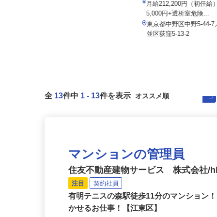
マルゼン レックス株式会社
院
月給350,000円以上 ★経験・能力
月給212,200円（初任
を考慮のうえ決定！
5,000円+透析室危険...
東京都江戸川区東葛西5-8-11-101
東京都中野区中野5-44
（本社事務所）、千葉県船...
並区荻窪5-13-2
全
13
件中
1
-
13
件を表示
マンションの管理員
住友不動産建物サービス 株式会社/hka
注目
契約社員
有明テニスの森駅徒歩11分のマンション