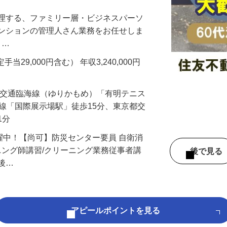
管理する、ファミリー層・ビジネスパーソ
マンションの管理人さん業務をお任せしま
 …
手当29,000円含む） 年収3,240,000円
新交通臨海線（ゆりかもめ）「有明テニス
い線「国際展示場駅」徒歩15分、東京都交
1分
活躍中！【尚可】防災センター要員 自衛消
ーニング師講習/クリーニング業務従事者講
後で見
社後…