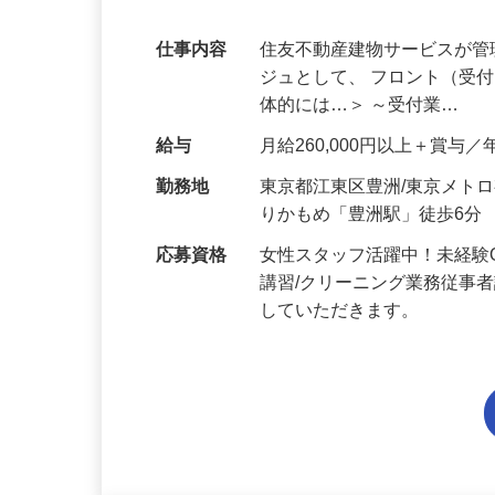
残業ほぼ無し！豊洲駅徒歩5分！プライベ
問のお仕事【江東区】
仕事内容
住友不動産建物サービスが
ジュとして、 フロント（受
体的には…＞ ～受付業…
給与
月給260,000円以上＋賞与／
勤務地
東京都江東区豊洲/東京メト
りかもめ「豊洲駅」徒歩6分
応募資格
女性スタッフ活躍中！未経験
講習/クリーニング業務従事
していただきます。