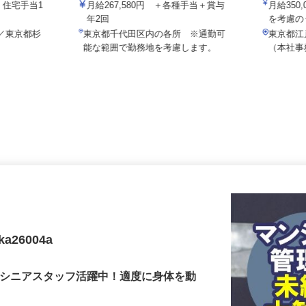
株式会社セーフティ /sh-y
マルゼン
給）住宅手当1
月給267,580円 ＋各種手当＋賞与
月給3
年2回
を考慮
-7／東京都杉
東京都千代田区内の各所 ※通勤可
東京都江
能な範囲で勤務地を考慮します。
（本社
26004a
！シニアスタッフ活躍中！適度に身体を動