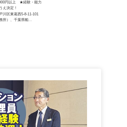
 レックス株式会社
院
50,000円以上 ★経験・能力
月給212,200円（初任給）住宅手当1
のうえ決定！
5,000円+透析室危険...
戸川区東葛西5-8-11-101
東京都中野区中野5-44-7／東京都杉
事務所）、千葉県船...
並区荻窪5-13-2