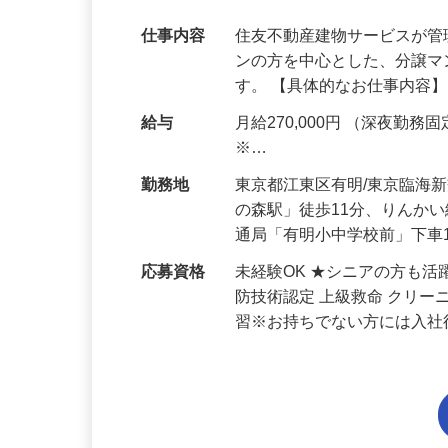
かせるお仕事！【江東区】
仕事内容
住友不動産建物サービスが
ンの方を中心とした、分譲
す。 【具体的なお仕事内容】
給与
月給270,000円 （深夜勤務固定
※…
勤務地
東京都江東区有明/東京臨海
の森駅」徒歩11分、りんか
通局「有明小中学校前」下車
応募資格
未経験OK ★シニアの方も
防技術認定 上級救命 クリ
習※お持ちでない方には入