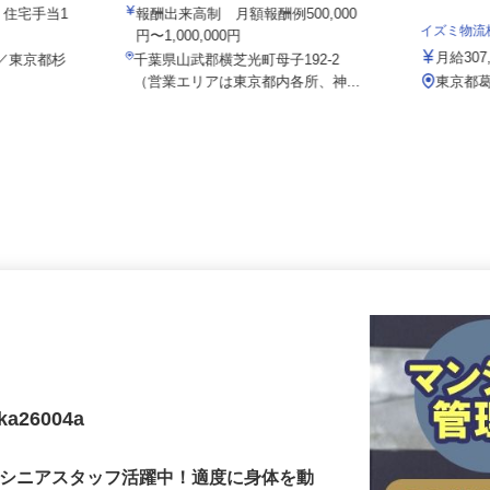
株式会社八車 越川調査事務所
給）住宅手当1
報酬出来高制 月額報酬例500,000
イズミ物
円〜1,000,000円
月給30
-7／東京都杉
千葉県山武郡横芝光町母子192-2
（営業エリアは東京都内各所、神...
東京都
26004a