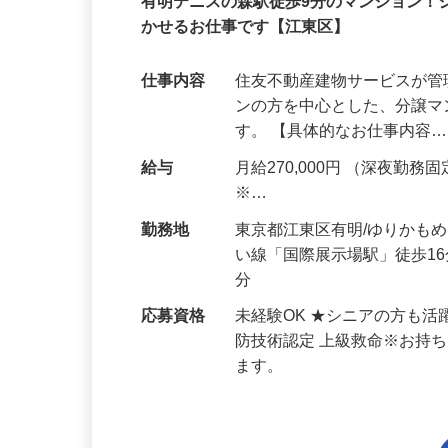
契約社員
有明テニスの森駅徒歩9分のマンション
かせるお仕事です【江東区】
仕事内容
住友不動産建物サービスが管
ンの方を中心とした、分譲
す。 【具体的なお仕事内容
給与
月給270,000円 （深夜勤務固定
※…
勤務地
東京都江東区有明/ゆりかも
い線「国際展示場駅」徒歩1
分
応募資格
未経験OK ★シニアの方も
防技術認定 上級救命※お持
ます。