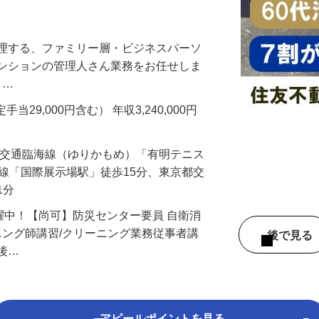
！シニアスタッフ活躍中！適度に身体を動
管理する、ファミリー層・ビジネスパーソ
マンションの管理人さん業務をお任せしま
 …
手当29,000円含む） 年収3,240,000円
新交通臨海線（ゆりかもめ）「有明テニス
い線「国際展示場駅」徒歩15分、東京都交
1分
活躍中！【尚可】防災センター要員 自衛消
ーニング師講習/クリーニング業務従事者講
後で見
社後…