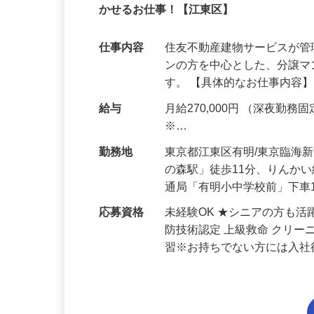
有明テニスの森駅徒歩11分のマンション
かせるお仕事！【江東区】
仕事内容
住友不動産建物サービスが
ンの方を中心とした、分譲
す。 【具体的なお仕事内容】
給与
月給270,000円 （深夜勤務固定
※…
勤務地
東京都江東区有明/東京臨海
の森駅」徒歩11分、りんか
通局「有明小中学校前」下車
応募資格
未経験OK ★シニアの方も
防技術認定 上級救命 クリ
習※お持ちでない方には入