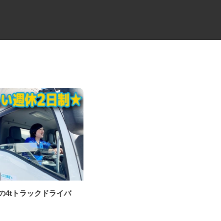
送の4tトラックドライバ
透析室の看護師
社会医療法人社団 健友会 中野共立病