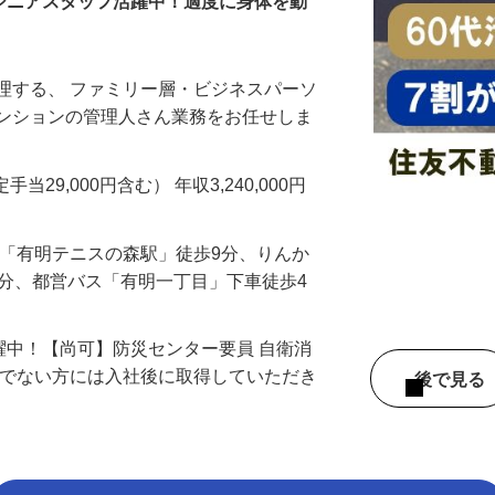
！シニアスタッフ活躍中！適度に身体を動
理する、 ファミリー層・ビジネスパーソ
マンションの管理人さん業務をお任せしま
…
手当29,000円含む） 年収3,240,000円
め「有明テニスの森駅」徒歩9分、りんか
6分、都営バス「有明一丁目」下車徒歩4
活躍中！【尚可】防災センター要員 自衛消
ちでない方には入社後に取得していただき
後で見