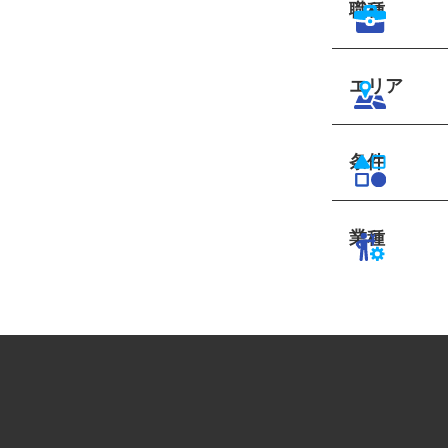
職種
エリア
条件
業種