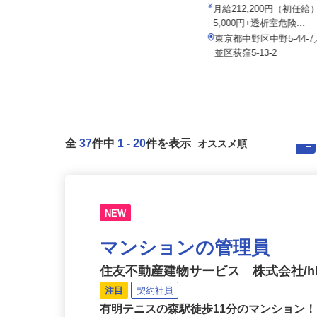
院
月給212,200円（初任
イズミ物流株式会社 東京Team
5,000円+透析室危険...
月給307,192円～361,904円以上
東京都中野区中野5-44
東京都葛飾区堀切5-50-2
並区荻窪5-13-2
全
37
件中
1
-
20
件を表示
NEW
マンションの管理員
住友不動産建物サービス 株式会社/hka
注目
契約社員