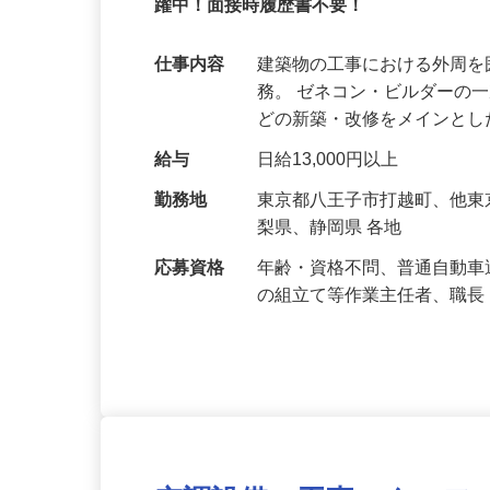
経験者募集／昇給随時／直行直帰OK！施
躍中！面接時履歴書不要！
仕事内容
建築物の工事における外周
務。 ゼネコン・ビルダーの
どの新築・改修をメインと
給与
日給13,000円以上
勤務地
東京都八王子市打越町、他
梨県、静岡県 各地
応募資格
年齢・資格不問、普通自動車
の組立て等作業主任者、職