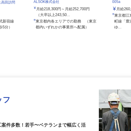
住友不動
ALSOK株式会社
005a
 上高田訪問
月給218,300円～月給252,700円
月給2
目）
（大卒以上243,50...
東京都
西武新宿線
東京都内各エリアでの勤務 （東京
町線「
歩5分）
都内いずれかの事業所へ配属）
ゆ...
ッフ