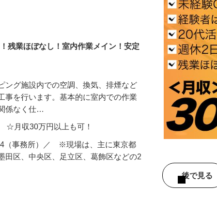
上可！残業ほぼなし！室内作業メイン！安定
ッピング施設内での空調、換気、排煙など
け工事を行います。基本的に室内での作業
に関係なく仕…
円以上 ☆月収30万円以上も可！
1-204（事務所）／ ※現場は、主に東京都
墨田区、中央区、足立区、葛飾区などの2
後で見