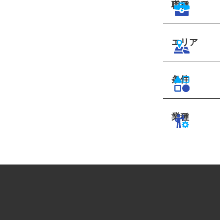
職種
エリア
条件
業種