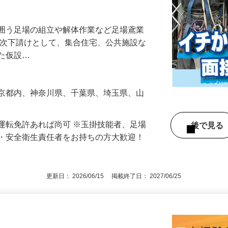
工案件多数！若手〜ベテランまで幅広く活
を囲う足場の組立や解体作業など足場鳶業
一次下請けとして、集合住宅、公共施設な
した仮設…
東京都内、神奈川県、千葉県、埼玉県、山
運転免許あれば尚可 ※玉掛技能者、足場
後で見
長・安全衛生責任者をお持ちの方大歓迎！
更新日： 2026/06/15 掲載終了日： 2027/06/25