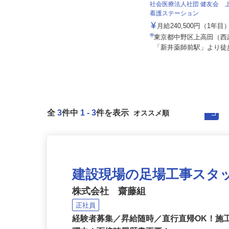
住友不動産建物サービス株式会社/hcf26
005a
社会医療法人社団 健友会
看護ステーション
月給260,000円以上＋賞与／年2回
月給240,500円（1年
東京都江東区豊洲/東京メトロ有楽
町線「豊洲駅」徒歩5分、新交通
東京都中野区上高田（
ゆ...
「新井薬師前駅」より徒
全
3
件中
1
-
3
件を表示
建設現場の足場工事スタ
株式会社 齋藤組
正社員