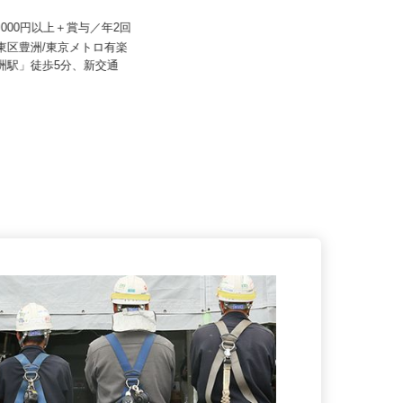
産建物サービス株式会社/hcf26
社会医療法人社団 健友会 上高田訪問
看護ステーション
60,000円以上＋賞与／年2回
月給240,500円（1年目）
江東区豊洲/東京メトロ有楽
豊洲駅」徒歩5分、新交通
東京都中野区上高田（西武新宿線
「新井薬師前駅」より徒歩5分）