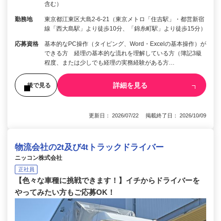
含む）
勤務地
東京都江東区大島2-6-21（東京メトロ「住吉駅」・都営新宿
線「西大島駅」より徒歩10分、「錦糸町駅」より徒歩15分）
応募資格
基本的なPC操作（タイピング、Word・Excelの基本操作）が
できる方 経理の基本的な流れを理解している方（簿記3級
程度、または少しでも経理の実務経験がある方…
詳細を見る
後で見る
更新日： 2026/07/22 掲載終了日： 2026/10/09
物流会社の2t及び4tトラックドライバー
ニッコン株式会社
正社員
【色々な車種に挑戦できます！】イチからドライバーを
やってみたい方もご応募OK！