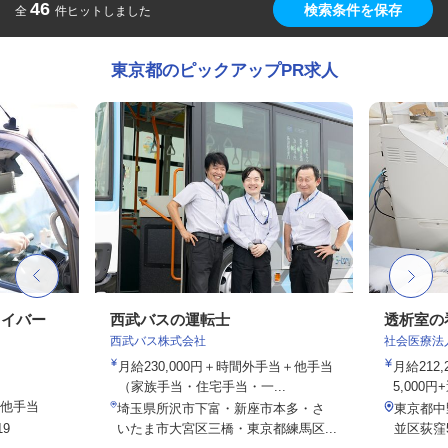
46
検索条件を保存
全
件ヒットしました
東京都のピックアップPR求人
ライバー
西武バスの運転士
透析室の
西武バス株式会社
社会医療法
月給230,000円＋時間外手当＋他手当
月給212
（家族手当・住宅手当・一...
5,000円
の他手当
埼玉県所沢市下富・新座市本多・さ
東京都中
9
いたま市大宮区三橋・東京都練馬区...
並区荻窪5-