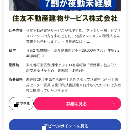
仕事内容
住友不動産建物サービスが管理する、 ファミリー層・ビジネ
スパーソンの方を中心とした、分譲マンションの管理人さん
業務をお任せします。 ＜具体的には＞ □…
給与
月給270,000円 （深夜勤務固定手当29,000円含む） 年収3,2
40,000円 ※…
勤務地
東京都江東区豊洲/東京メトロ有楽町線「豊洲駅」徒歩8分、
新交通ゆりかもめ「豊洲駅」徒歩8分
応募資格
未経験OK！中高年活躍中！男性スタッフ活躍中【尚可】防
災センター要員 自衛消防技術認定※お持ちでない方には入社
後に取得していただきます
詳細を見る
後で見る
アピールポイントを見る