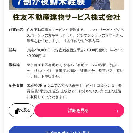
仕事内容
住友不動産建物サービスが管理する、 ファミリー層・ビジネ
スパーソンの方を中心とした、分譲マンションの管理人さん
業務をお任せします。 【具体的なお仕事内容…
給与
月給270,000円 （深夜勤務固定手当29,000円含む） 年収3,2
40,000円 ※…
勤務地
東京都江東区有明/ゆりかもめ「有明テニスの森駅」徒歩9
分、りんかい線「国際展示場駅」徒歩16分、都営バス「有明
一丁目」下車徒歩4分
応募資格
未経験OK ★シニアの方も活躍中！【尚可】防災センター要
員 自衛消防技術認定 上級救命※お持ちでない方には入社後
に取得していただきます。
詳細を見る
後で見る