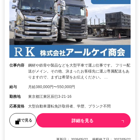
仕事内容
鋼材や鉄骨や製品などを大型平車で運ぶ仕事です。 フリー配
送がメイン。その他、決まったお客様先に運ぶ専属配送もあ
りますので、まずは希望をお伝えください。 …
給与
月給380,000円〜550,000円
勤務地
東京都江東区辰巳3-21-16
応募資格
大型自動車運転免許取得者、学歴、ブランク不問
詳細を見る
後で見る
更新日： 2026/05/22 掲載終了日： 2027/05/22