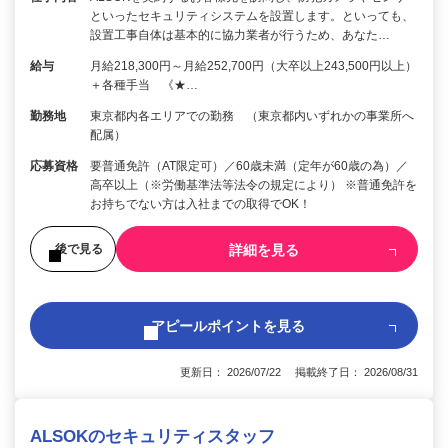
といったセキュリティシステムを設置します。といっても、
設置工事自体は基本的に協力業者が行うため、あなた…
給与
月給218,300円～月給252,700円（大卒以上243,500円以上）
＋各種手当 《★…
勤務地
東京都内各エリアでの勤務 （東京都内いずれかの事業所へ
配属）
応募資格
要普通免許（AT限定可）／60歳未満（定年が60歳の為）／
高卒以上（※労働基準法等法令の規定により） ※普通免許を
お持ちでない方は入社までの取得でOK！
詳細を見る
後で見る
アピールポイントを見る
更新日： 2026/07/22 掲載終了日： 2026/08/31
ALSOKのセキュリティスタッフ