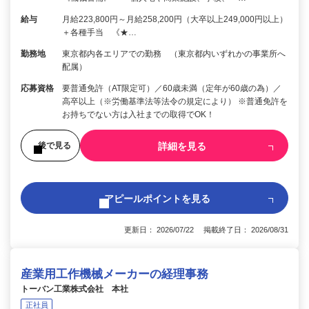
給与
月給223,800円～月給258,200円（大卒以上249,000円以上）
＋各種手当 《★…
勤務地
東京都内各エリアでの勤務 （東京都内いずれかの事業所へ
配属）
応募資格
要普通免許（AT限定可）／60歳未満（定年が60歳の為）／
高卒以上（※労働基準法等法令の規定により） ※普通免許を
お持ちでない方は入社までの取得でOK！
詳細を見る
後で見る
アピールポイントを見る
更新日： 2026/07/22 掲載終了日： 2026/08/31
産業用工作機械メーカーの経理事務
トーバン工業株式会社 本社
正社員