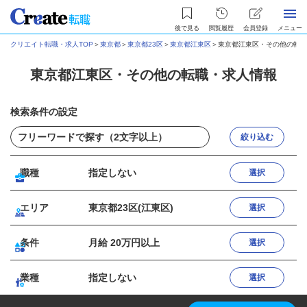
後で見る
閲覧履歴
会員登録
メニュー
クリエイト転職・求人TOP
＞
東京都
＞
東京都23区
＞
東京都江東区
＞
東京都江東区・その他の転職
東京都江東区・その他の転職・求人情報
検索条件の設定
絞り込む
職種
指定しない
選択
エリア
東京都23区(江東区)
選択
条件
月給 20万円以上
選択
業種
指定しない
選択