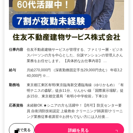
仕事内容
住友不動産建物サービスが管理する、ファミリー層・ビジネ
スパーソンの方を中心とした、分譲マンションの管理人さん
業務をお任せします。 【具体的なお仕事内容】 …
給与
月給270,000円 （深夜勤務固定手当29,000円含む） 年収3,2
40,000円 ※…
勤務地
東京都江東区有明/東京臨海新交通臨海線（ゆりかもめ）「有
明テニスの森駅」徒歩11分、りんかい線「国際展示場駅」徒
歩15分、東京都交通局「有明小中学校前」下車1分
応募資格
未経験OK ★シニアの方も活躍中！【尚可】防災センター要
員 自衛消防技術認定 上級救命 クリーニング師講習/クリーニ
ング業務従事者講習※お持ちでない方には入社後…
詳細を見る
後で見る