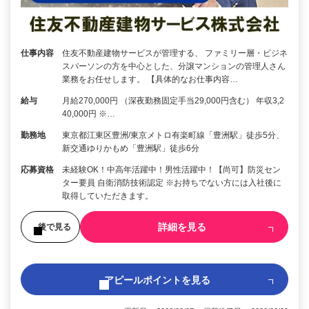
仕事内容
住友不動産建物サービスが管理する、 ファミリー層・ビジネ
スパーソンの方を中心とした、分譲マンションの管理人さん
業務をお任せします。 【具体的なお仕事内容…
給与
月給270,000円 （深夜勤務固定手当29,000円含む） 年収3,2
40,000円 ※…
勤務地
東京都江東区豊洲/東京メトロ有楽町線「豊洲駅」徒歩5分、
新交通ゆりかもめ「豊洲駅」徒歩6分
応募資格
未経験OK！中高年活躍中！男性活躍中！【尚可】防災セン
ター要員 自衛消防技術認定 ※お持ちでない方には入社後に
取得していただきます。
詳細を見る
後で見る
アピールポイントを見る