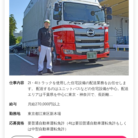
仕事内容
2t・4tトラックを使用した住宅設備の配送業務をお任せしま
す。 配送するのはユニットバスなどの住宅設備が中心。配送
エリアは千葉県を中心に東京・神奈川で、長距離…
給与
月給270,000円以上
勤務地
東京都江東区新木場
応募資格
要普通自動車運転免許（4tは要旧普通自動車運転免許もしく
は中型自動車運転免許）