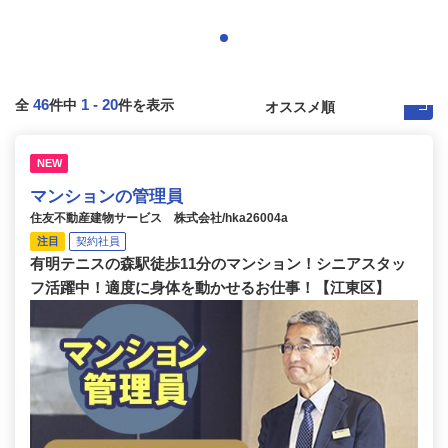
46
1
-
20
全
件中
件を表示
NEW
マンションの管理員
住友不動産建物サービス 株式会社/hka26004a
注目
契約社員
有明テニスの森駅徒歩11分のマンション！シニアスタッ
フ活躍中！適度に身体を動かせるお仕事！【江東区】