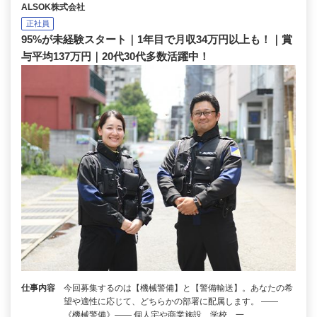
ALSOK株式会社
正社員
95%が未経験スタート｜1年目で月収34万円以上も！｜賞
与平均137万円｜20代30代多数活躍中！
仕事内容
今回募集するのは【機械警備】と【警備輸送】。あなたの希
望や適性に応じて、どちらかの部署に配属します。 ――
《機械警備》―― 個人宅や商業施設、学校、一…