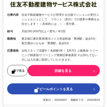
仕事内容
住友不動産建物サービスが管理する分譲マンションの受付コ
ンシェルジュとして、 フロント（受付）での接客や事務をお
任せします！ ＜具体的には…＞ ～受付業…
給与
月給260,000円以上＋賞与／年2回
勤務地
東京都江東区豊洲/東京メトロ有楽町線「豊洲駅」徒歩5分、
新交通ゆりかもめ「豊洲駅」徒歩6分
応募資格
女性スタッフ活躍中！未経験OK！【尚可】上級救命 クリー
ニング師講習/クリーニング業務従事者講習 ※お持ちでない
方には入社後に取得していただきます。
詳細を見る
後で見る
アピールポイントを見る
更新日： 2026/08/07 掲載終了日： 2026/08/29