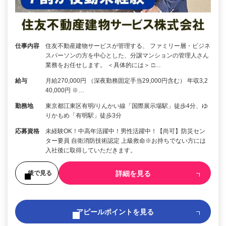
仕事内容
住友不動産建物サービスが管理する、 ファミリー層・ビジネ
スパーソンの方を中心とした、分譲マンションの管理人さん
業務をお任せします。 ＜具体的には＞ □…
給与
月給270,000円 （深夜勤務固定手当29,000円含む） 年収3,2
40,000円 ※…
勤務地
東京都江東区有明/りんかい線「国際展示場駅」徒歩4分、ゆ
りかもめ「有明駅」徒歩3分
応募資格
未経験OK！中高年活躍中！男性活躍中！【尚可】防災セン
ター要員 自衛消防技術認定 上級救命※お持ちでない方には
入社後に取得していただきます。
詳細を見る
後で見る
アピールポイントを見る