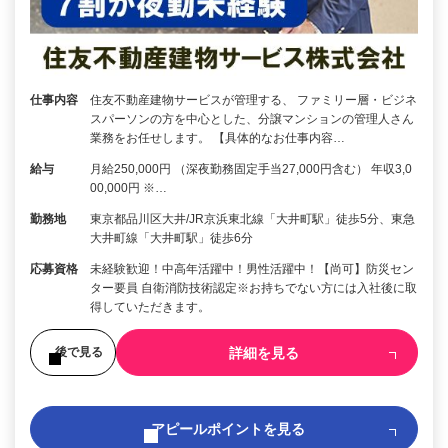
仕事内容
住友不動産建物サービスが管理する、 ファミリー層・ビジネ
スパーソンの方を中心とした、分譲マンションの管理人さん
業務をお任せします。 【具体的なお仕事内容…
給与
月給250,000円 （深夜勤務固定手当27,000円含む） 年収3,0
00,000円 ※…
勤務地
東京都品川区大井/JR京浜東北線「大井町駅」徒歩5分、東急
大井町線「大井町駅」徒歩6分
応募資格
未経験歓迎！中高年活躍中！男性活躍中！【尚可】防災セン
ター要員 自衛消防技術認定※お持ちでない方には入社後に取
得していただきます。
詳細を見る
後で見る
アピールポイントを見る