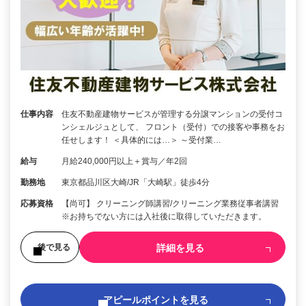
仕事内容
住友不動産建物サービスが管理する分譲マンションの受付コ
ンシェルジュとして、 フロント（受付）での接客や事務をお
任せします！ ＜具体的には…＞ ～受付業…
給与
月給240,000円以上＋賞与／年2回
勤務地
東京都品川区大崎/JR「大崎駅」徒歩4分
応募資格
【尚可】 クリーニング師講習/クリーニング業務従事者講習
※お持ちでない方には入社後に取得していただきます。
詳細を見る
後で見る
アピールポイントを見る