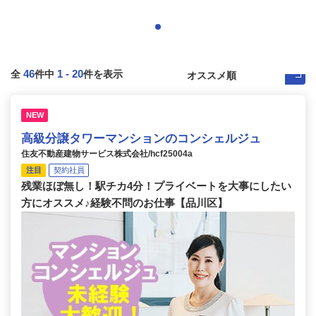
46
1
-
20
全
件中
件を表示
NEW
高級分譲タワーマンションのコンシェルジュ
住友不動産建物サービス株式会社/hcf25004a
注目
契約社員
残業ほぼ無し！駅チカ4分！プライベートを大事にしたい
方にオススメ♪経験不問のお仕事【品川区】