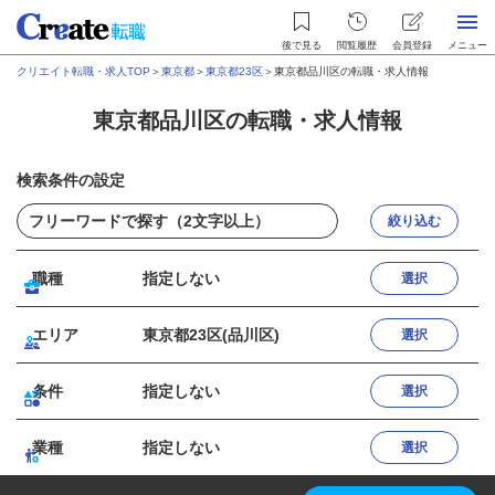
後で見る
閲覧履歴
会員登録
メニュー
クリエイト転職・求人TOP
＞
東京都
＞
東京都23区
＞
東京都品川区の転職・求人情報
東京都品川区の転職・求人情報
検索条件の設定
絞り込む
職種
指定しない
選択
エリア
東京都23区(品川区)
選択
条件
指定しない
選択
業種
指定しない
選択