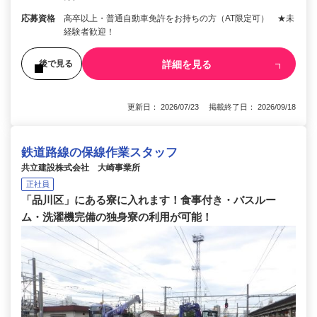
応募資格
高卒以上・普通自動車免許をお持ちの方（AT限定可） ★未
経験者歓迎！
詳細を見る
後で見る
更新日： 2026/07/23 掲載終了日： 2026/09/18
鉄道路線の保線作業スタッフ
共立建設株式会社 大崎事業所
正社員
「品川区」にある寮に入れます！食事付き・バスルー
ム・洗濯機完備の独身寮の利用が可能！