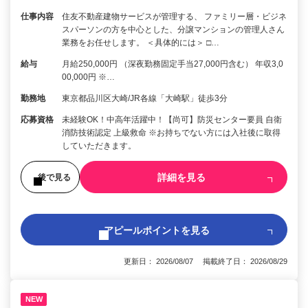
仕事内容
住友不動産建物サービスが管理する、 ファミリー層・ビジネ
スパーソンの方を中心とした、分譲マンションの管理人さん
業務をお任せします。 ＜具体的には＞ □…
給与
月給250,000円 （深夜勤務固定手当27,000円含む） 年収3,0
00,000円 ※…
勤務地
東京都品川区大崎/JR各線「大崎駅」徒歩3分
応募資格
未経験OK！中高年活躍中！【尚可】防災センター要員 自衛
消防技術認定 上級救命 ※お持ちでない方には入社後に取得
していただきます。
詳細を見る
後で見る
アピールポイントを見る
更新日： 2026/08/07 掲載終了日： 2026/08/29
NEW