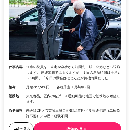
仕事内容
企業の役員を、自宅や会社から訪問先・駅・空港などへ送迎
します。 送迎業務ではありますが、１日の運転時間は平均2
～3時間。「今日の勤務はほとんどが待機時間だった…
給与
月給267,580円 ＋各種手当＋賞与年2回
勤務地
東京都品川区内の各所 ※通勤可能な範囲で勤務地を考慮し
ます。
応募資格
未経験OK／異業種出身者多数活躍中♪／要普通免許（二種免
許不要）／学歴・経験不問
詳細を見る
後で見る