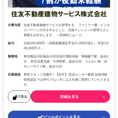
仕事内容
住友不動産建物サービスが管理する、 ファミリー層・ビジネ
スパーソンの方を中心とした、分譲マンションの管理人さん
業務をお任せします。 ＜具体的には＞ □…
給与
月給250,000円 （深夜勤務固定手当27,000円含む） 年収3,0
00,000円 ※…
勤務地
東京都品川区南品川/京浜急行電鉄本線「青物横丁駅」徒歩1
分、JR京浜東北線「大井町駅」徒歩13分、りんかい線「品
川シーサイド駅」徒歩11分
応募資格
男性スタッフ活躍中！【尚可】 防災センター要員 自衛消防
技術認定 ※お持ちでない方には入社後に取得していただきま
す。
詳細を見る
後で見る
アピールポイントを見る