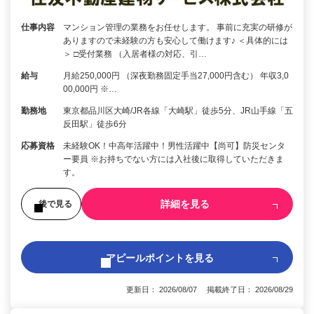
仕事内容
マンション管理の業務をお任せします。 事前に充実の研修が
ありますので未経験の方も安心して働けます♪ ＜具体的には
＞ □受付業務 （入居者様の対応、引…
給与
月給250,000円 （深夜勤務固定手当27,000円含む） 年収3,0
00,000円 ※…
勤務地
東京都品川区大崎/JR各線「大崎駅」徒歩5分、JR山手線「五
反田駅」徒歩6分
応募資格
未経験OK！中高年活躍中！男性活躍中【尚可】防災センタ
ー要員 ※お持ちでない方には入社後に取得していただきま
す。
詳細を見る
後で見る
アピールポイントを見る
更新日： 2026/08/07 掲載終了日： 2026/08/29