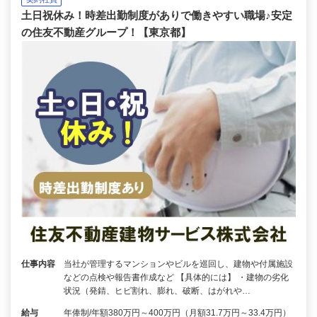
土日祝休み！時差出勤制度がありで働きやすい職場♪安定
の住友不動産グループ！【東京都】
仕事内容
当社が管理するマンションやビルを巡回し、建物や付属施設
などの点検や報告書作成など 【具体的には】 ・建物の劣化
状況（発錆、ヒビ割れ、膨れ、破断、はがれや…
給与
年俸制/年額380万円～400万円（月額31.7万円～33.4万円）