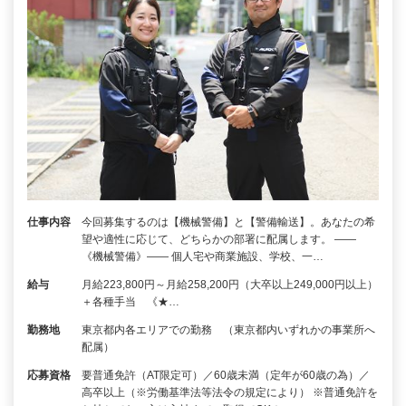
仕事内容
今回募集するのは【機械警備】と【警備輸送】。あなたの希
望や適性に応じて、どちらかの部署に配属します。 ――
《機械警備》―― 個人宅や商業施設、学校、一…
給与
月給223,800円～月給258,200円（大卒以上249,000円以上）
＋各種手当 《★…
勤務地
東京都内各エリアでの勤務 （東京都内いずれかの事業所へ
配属）
応募資格
要普通免許（AT限定可）／60歳未満（定年が60歳の為）／
高卒以上（※労働基準法等法令の規定により） ※普通免許を