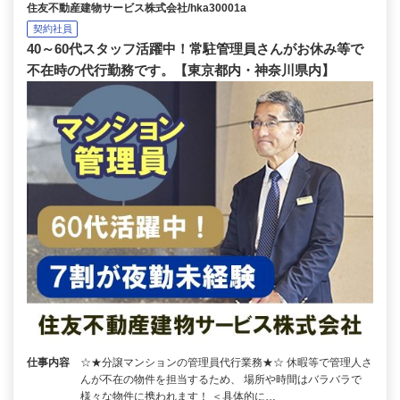
住友不動産建物サービス株式会社/hka30001a
契約社員
40～60代スタッフ活躍中！常駐管理員さんがお休み等で
不在時の代行勤務です。【東京都内・神奈川県内】
仕事内容
☆★分譲マンションの管理員代行業務★☆ 休暇等で管理人さ
んが不在の物件を担当するため、 場所や時間はバラバラで
様々な物件に携われます！ ＜具体的に…