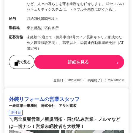
など、人々の暮らしを守る業務をお任せします。 ◎セコムの
セキュリティシステムは、トラブルを未然に防ぐため…
給与
月給264,000円以上
勤務地
東京都品川区内各所
応募資格
未経験39歳まで（例外事由3号のイ／長期キャリア形成のた
め／職業経験不問）、高卒以上 ◎普通自動車運転免許（AT
限定可）
詳細を見る
後で見る
更新日： 2026/06/15 掲載終了日： 2027/06/30
外装リフォームの営業スタッフ
一級建築士事務所 株式会社 アサヒ建装
正社員
＼完全反響営業／新規開拓・飛び込み営業・ノルマなど
は一切ナシ！営業未経験者も大歓迎！