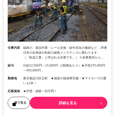
仕事内容
線路の、新設作業・レール交換・経年劣化の修繕など、JR東
日本の在来線や私鉄の線路メンテナンスに携わります。
（「軌道工事」と呼ばれる作業です。） ※各事業所から…
給与
日給12,500円～15,000円（1勤務あたり）★月収375,000円
～450,000円…
勤務地
東京都品川区広町 ★個室の独身寮完備！★マイカーでの通
いもOK！
応募資格
★学歴・経験一切不問！
詳細を見る
後で見る