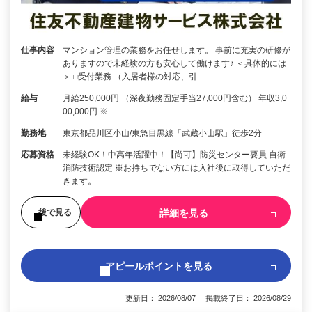
仕事内容
マンション管理の業務をお任せします。 事前に充実の研修が
ありますので未経験の方も安心して働けます♪ ＜具体的には
＞ □受付業務 （入居者様の対応、引…
給与
月給250,000円 （深夜勤務固定手当27,000円含む） 年収3,0
00,000円 ※…
勤務地
東京都品川区小山/東急目黒線「武蔵小山駅」徒歩2分
応募資格
未経験OK！中高年活躍中！【尚可】防災センター要員 自衛
消防技術認定 ※お持ちでない方には入社後に取得していただ
きます。
詳細を見る
後で見る
アピールポイントを見る
更新日： 2026/08/07 掲載終了日： 2026/08/29