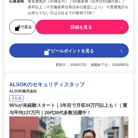
応募資格
要普通免許（AT限定可）／60歳未満（定年が60歳の為）／
高卒以上（※労働基準法等法令の規定により） ※普通免許を
お持ちでない方は入社までの取得でOK！
詳細を見る
後で見る
アピールポイントを見る
更新日： 2026/07/22 掲載終了日： 2026/08/31
ALSOKのセキュリティスタッフ
ALSOK株式会社
正社員
95%が未経験スタート｜1年目で月収34万円以上も！｜賞
与平均137万円｜20代30代多数活躍中！