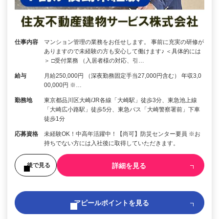
仕事内容
マンション管理の業務をお任せします。 事前に充実の研修が
ありますので未経験の方も安心して働けます♪ ＜具体的には
＞ □受付業務 （入居者様の対応、引…
給与
月給250,000円 （深夜勤務固定手当27,000円含む） 年収3,0
00,000円 ※…
勤務地
東京都品川区大崎/JR各線「大崎駅」徒歩3分、東急池上線
「大崎広小路駅」徒歩5分、東急バス「大崎警察署前」下車
徒歩1分
応募資格
未経験OK！中高年活躍中！【尚可】防災センター要員 ※お
持ちでない方には入社後に取得していただきます。
詳細を見る
後で見る
アピールポイントを見る