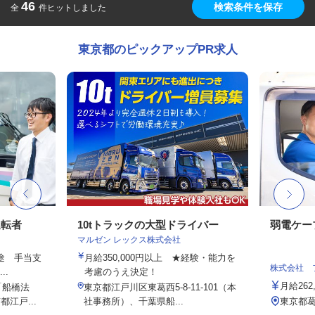
46
検索条件を保存
全
件ヒットしました
東京都のピックアップPR求人
運転者
10tトラックの大型ドライバー
弱電ケー
マルゼン レックス株式会社
別途 手当支
月給350,000円以上 ★経験・能力を
株式会社 
..
考慮のうえ決定！
月給26
「船橋法
東京都江戸川区東葛西5-8-11-101（本
江戸...
社事務所）、千葉県船...
東京都葛飾