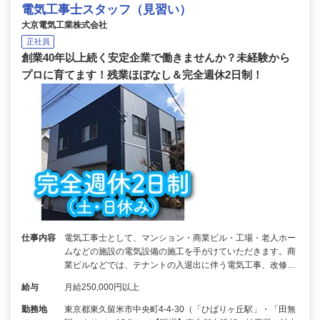
電気工事士スタッフ（見習い）
大京電気工業株式会社
正社員
創業40年以上続く安定企業で働きませんか？未経験から
プロに育てます！残業ほぼなし＆完全週休2日制！
仕事内容
電気工事士として、マンション・商業ビル・工場・老人ホー
ムなどの施設の電気設備の施工を手がけていただきます。商
業ビルなどでは、テナントの入退出に伴う電気工事、改修…
給与
月給250,000円以上
勤務地
東京都東久留米市中央町4-4-30（「ひばりヶ丘駅」・「田無