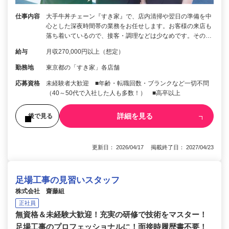
仕事内容
大手牛丼チェーン『すき家』で、店内清掃や翌日の準備を中
心とした深夜時間帯の業務をお任せします。お客様の来店も
落ち着いているので、接客・調理などは少なめです。その…
給与
月収270,000円以上（想定）
勤務地
東京都の「すき家」各店舗
応募資格
未経験者大歓迎 ■年齢・転職回数・ブランクなど一切不問
（40～50代で入社した人も多数！） ■高卒以上
詳細を見る
後で見る
更新日： 2026/04/17 掲載終了日： 2027/04/23
足場工事の見習いスタッフ
株式会社 齋藤組
正社員
無資格＆未経験大歓迎！充実の研修で技術をマスター！
足場工事のプロフェッショナルに！面接時履歴書不要！