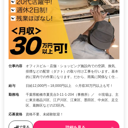
仕事内容
オフィスビル・店舗・ショッピング施設内での空調、換気、
排煙などの配管（ダクト）の取り付け工事を行います。基本
的に室内での作業になります。だから、雨風に関係なく仕…
給与
日給12,000円～18,000円以上 ☆月収30万円以上も可！
勤務地
千葉県船橋市夏見台3-11-1-204（事務所）／ ※現場は、主
に東京都品川区、江戸川区、江東区、墨田区、中央区、足立
区、葛飾区などの23区内。
応募資格
資格不要、未経験歓迎！
詳細を見る
後で見る