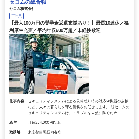
セコムの総合職
セコム株式会社
正社員
【最大100万円の奨学金返還支援あり！】最長10連休／福
利厚生充実／平均年収600万超／未経験歓迎
仕事内容
セキュリティシステムによる異常感知時の対応や機器の点検
など、人々の暮らしを守る業務をお任せします。 ◎セコムの
セキュリティシステムは、トラブルを未然に防ぐため…
給与
月給264,000円以上
勤務地
東京都目黒区内各所