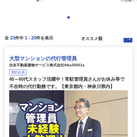
23
1
-
20
全
件中
件を表示
大型マンションの代行管理員
住友不動産建物サービス株式会社/hka30001a
契約社員
40～60代スタッフ活躍中！常駐管理員さんがお休み等で
不在時の代行勤務です。【東京都内・神奈川県内】