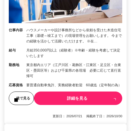
仕事内容
ハウスメーカーや設計事務所などから依頼を受けた木造住宅
工事（基礎～竣工まで）の現場管理をお願いします。 今まで
の経験を活かして活躍いただけます。 ※在…
給与
月給350,000円以上（経験者）※年齢・経験を考慮して決定
いたします
勤務地
東京都内エリア（江戸川区・葛飾区・江東区・足立区・台東
区・墨田区等）および千葉県の各現場 必要に応じて直行直
帰可
応募資格
要普通自動車免許、実務経験者歓迎 60歳迄（定年制の為）
詳細を見る
後で見る
更新日： 2026/07/21 掲載終了日： 2026/10/30