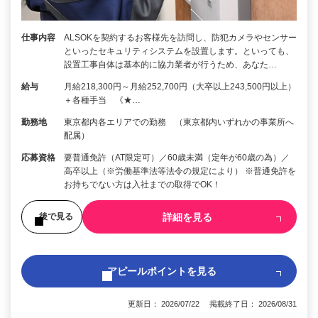
仕事内容
ALSOKを契約するお客様先を訪問し、防犯カメラやセンサー
といったセキュリティシステムを設置します。といっても、
設置工事自体は基本的に協力業者が行うため、あなた…
給与
月給218,300円～月給252,700円（大卒以上243,500円以上）
＋各種手当 《★…
勤務地
東京都内各エリアでの勤務 （東京都内いずれかの事業所へ
配属）
応募資格
要普通免許（AT限定可）／60歳未満（定年が60歳の為）／
高卒以上（※労働基準法等法令の規定により） ※普通免許を
お持ちでない方は入社までの取得でOK！
詳細を見る
後で見る
アピールポイントを見る
更新日： 2026/07/22 掲載終了日： 2026/08/31