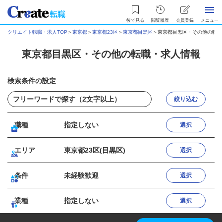
後で見る
閲覧履歴
会員登録
メニュー
クリエイト転職・求人TOP
＞
東京都
＞
東京都23区
＞
東京都目黒区
＞
東京都目黒区・その他の転職
東京都目黒区・その他の転職・求人情報
検索条件の設定
絞り込む
職種
指定しない
選択
エリア
東京都23区(目黒区)
選択
条件
未経験歓迎
選択
業種
指定しない
選択