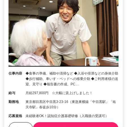
仕事内容
◆食事の準備、補助や清掃など ◆入浴や排泄などの身体介助
◆歩行補助、車いす・ベッドへの移乗介助 ◆ご利用者様の送
迎、見守り ◆報告書の作成、PC…
給与
月給297,800円 ☆大幅に賃上げしました！
勤務地
東京都目黒区中目黒3-23-16（東急東横線「中目黒駅」「祐
天寺駅」各徒歩10分）
応募資格
未経験者OK！認知症介護基礎研修（入職後の受講可）