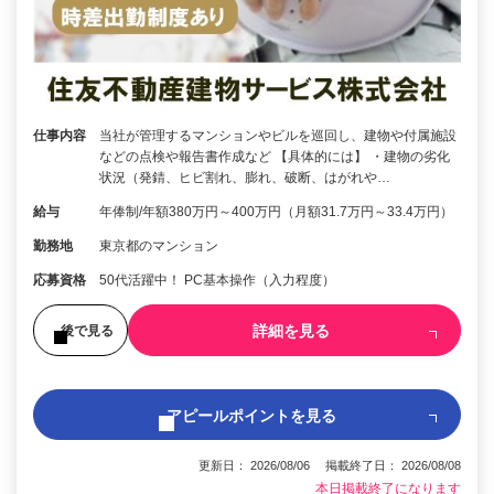
仕事内容
当社が管理するマンションやビルを巡回し、建物や付属施設
などの点検や報告書作成など 【具体的には】 ・建物の劣化
状況（発錆、ヒビ割れ、膨れ、破断、はがれや…
給与
年俸制/年額380万円～400万円（月額31.7万円～33.4万円）
勤務地
東京都のマンション
応募資格
50代活躍中！ PC基本操作（入力程度）
詳細を見る
後で見る
アピールポイントを見る
更新日： 2026/08/06 掲載終了日： 2026/08/08
本日掲載終了になります