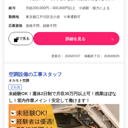
給与
月給200,000円～300,000円以上 ※経験・能力による
勤務地
東京都江戸川区北小岩 ※車通勤可
応募資格
資格不問、経験不問
詳細を見る
後で見る
更新日： 2026/07/27 掲載終了日： 2026/09/25
空調設備の工事スタッフ
オカモト空調
正社員
未経験OK！週休2日制で月収30万円以上可！残業ほぼな
し！室内作業メイン！安定して働けます！