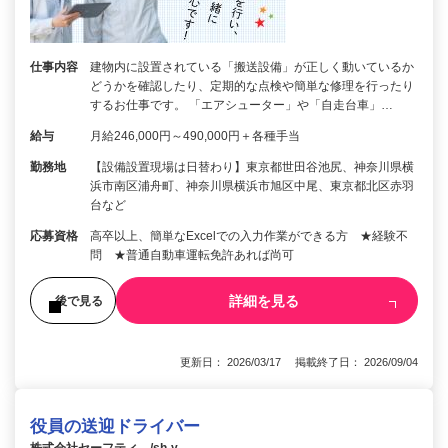
仕事内容
建物内に設置されている「搬送設備」が正しく動いているか
どうかを確認したり、定期的な点検や簡単な修理を行ったり
するお仕事です。 「エアシューター」や「自走台車」…
給与
月給246,000円～490,000円＋各種手当
勤務地
【設備設置現場は日替わり】東京都世田谷池尻、神奈川県横
浜市南区浦舟町、神奈川県横浜市旭区中尾、東京都北区赤羽
台など
応募資格
高卒以上、簡単なExcelでの入力作業ができる方 ★経験不
問 ★普通自動車運転免許あれば尚可
詳細を見る
後で見る
更新日： 2026/03/17 掲載終了日： 2026/09/04
役員の送迎ドライバー
株式会社セーフティ /sh-y