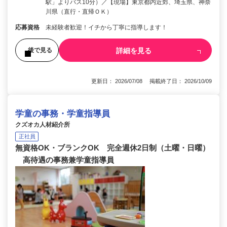
駅」よりバス10分）／【現場】東京都内近郊、埼玉県、神奈
川県（直行・直帰ＯＫ）
応募資格
未経験者歓迎！イチから丁寧に指導します！
詳細を見る
後で見る
更新日： 2026/07/08 掲載終了日： 2026/10/09
学童の事務・学童指導員
クズオカ人材紹介所
正社員
無資格OK・ブランクOK 完全週休2日制（土曜・日曜）
高待遇の事務兼学童指導員