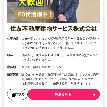
仕事内容
☆★分譲マンションの管理員代行業務★☆ 休暇等で管理人さ
んが不在の物件を担当するため、 場所や時間はバラバラで
様々な物件に携われます！ ＜具体的に…
給与
月給270,000円 年収3,240,000円 ※深夜労働の有無にかかわ
らず定額支給します…
勤務地
東京都、神奈川県のマンション
応募資格
防災センター要員、自衛消防技術認定証お持ちであれば尚可
※資格をお持ちでない方は、入社後に取得いただきます。
（取得費は弊社負担） 未経験歓迎 男性活躍中！！
詳細を見る
後で見る