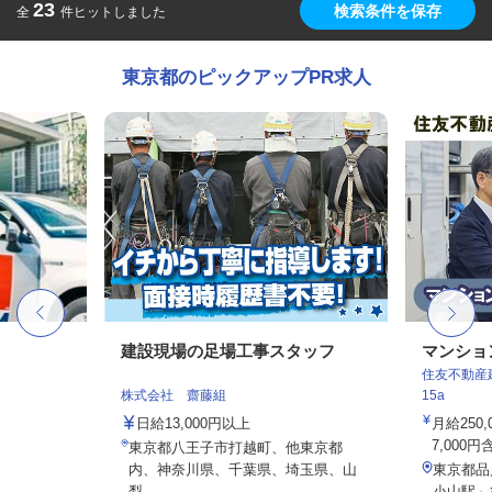
23
検索条件を保存
全
件ヒットしました
東京都のピックアップPR求人
建設現場の足場工事スタッフ
マンショ
住友不動産建
株式会社 齋藤組
15a
日給13,000円以上
月給250
7,000円
東京都八王子市打越町、他東京都
内、神奈川県、千葉県、埼玉県、山
東京都品
梨...
小山駅」