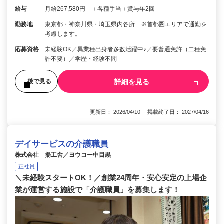
給与
月給267,580円 ＋各種手当＋賞与年2回
勤務地
東京都・神奈川県・埼玉県内各所 ※首都圏エリアで通勤を
考慮します。
応募資格
未経験OK／異業種出身者多数活躍中♪／要普通免許（二種免
許不要）／学歴・経験不問
詳細を見る
後で見る
更新日： 2026/04/10 掲載終了日： 2027/04/16
デイサービスの介護職員
株式会社 揚工舎／ヨウコー中目黒
正社員
＼未経験スタートOK！／創業24周年・安心安定の上場企
業が運営する施設で「介護職員」を募集します！