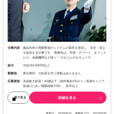
仕事内容
施設内外の周囲警戒やシステムの異常を発見し、安全・安心
を提供する仕事です。 勤務先は、空港、デパート、オフィス
ビル、金融機関など様々！ ◎セコムのセキュリテ…
給与
月給264,000円以上
勤務地
東京都内 ※転居を伴う異動はありません
応募資格
未経験大歓迎！44歳以下（例外事由3号のイ／長期キャリア
形成のため／職業経験不問）、高卒以上
詳細を見る
後で見る
更新日： 2026/06/15 掲載終了日： 2027/06/30