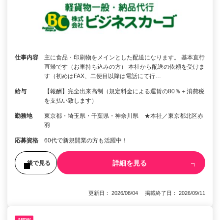
仕事内容
主に食品・印刷物をメインとした配送になります。 基本直行
直帰です（お車持ち込みの方） 本社から配送の依頼を受けま
す（初めはFAX、二便目以降は電話にて行…
給与
【報酬】完全出来高制（規定料金による運賃の80％＋消費税
を支払い致します）
勤務地
東京都・埼玉県・千葉県・神奈川県 ★本社／東京都北区赤
羽
応募資格
60代で新規開業の方も活躍中！
詳細を見る
後で見る
更新日： 2026/08/04 掲載終了日： 2026/09/11
NEW