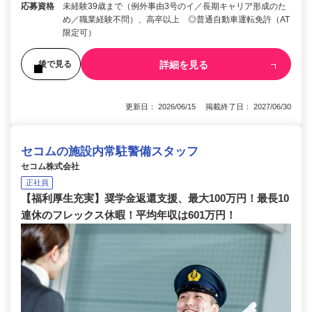
応募資格
未経験39歳まで（例外事由3号のイ／長期キャリア形成のた
め／職業経験不問）、高卒以上 ◎普通自動車運転免許（AT
限定可）
詳細を見る
後で見る
更新日： 2026/06/15 掲載終了日： 2027/06/30
セコムの施設内常駐警備スタッフ
セコム株式会社
正社員
【福利厚生充実】奨学金返還支援、最大100万円！最長10
連休のフレックス休暇！平均年収は601万円！