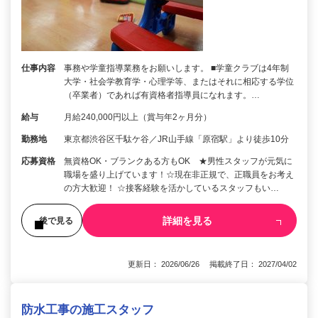
仕事内容
事務や学童指導業務をお願いします。 ■学童クラブは4年制
大学・社会学教育学・心理学等、またはそれに相応する学位
（卒業者）であれば有資格者指導員になれます。…
給与
月給240,000円以上（賞与年2ヶ月分）
勤務地
東京都渋谷区千駄ケ谷／JR山手線「原宿駅」より徒歩10分
応募資格
無資格OK・ブランクある方もOK ★男性スタッフが元気に
職場を盛り上げています！☆現在非正規で、正職員をお考え
の方大歓迎！ ☆接客経験を活かしているスタッフもい…
詳細を見る
後で見る
更新日： 2026/06/26 掲載終了日： 2027/04/02
防水工事の施工スタッフ