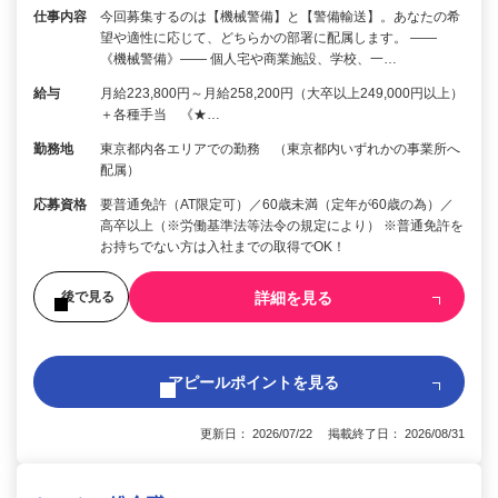
仕事内容
今回募集するのは【機械警備】と【警備輸送】。あなたの希
望や適性に応じて、どちらかの部署に配属します。 ――
《機械警備》―― 個人宅や商業施設、学校、一…
給与
月給223,800円～月給258,200円（大卒以上249,000円以上）
＋各種手当 《★…
勤務地
東京都内各エリアでの勤務 （東京都内いずれかの事業所へ
配属）
応募資格
要普通免許（AT限定可）／60歳未満（定年が60歳の為）／
高卒以上（※労働基準法等法令の規定により） ※普通免許を
お持ちでない方は入社までの取得でOK！
詳細を見る
後で見る
アピールポイントを見る
更新日： 2026/07/22 掲載終了日： 2026/08/31