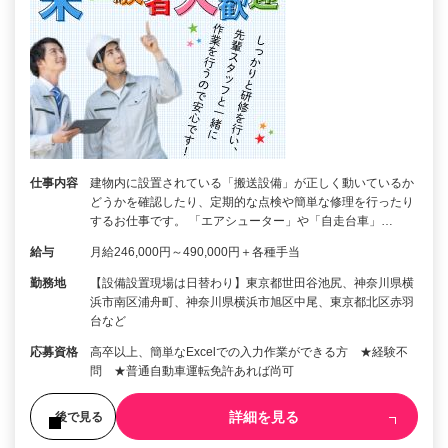
仕事内容
建物内に設置されている「搬送設備」が正しく動いているか
どうかを確認したり、定期的な点検や簡単な修理を行ったり
するお仕事です。 「エアシューター」や「自走台車」…
給与
月給246,000円～490,000円＋各種手当
勤務地
【設備設置現場は日替わり】東京都世田谷池尻、神奈川県横
浜市南区浦舟町、神奈川県横浜市旭区中尾、東京都北区赤羽
台など
応募資格
高卒以上、簡単なExcelでの入力作業ができる方 ★経験不
問 ★普通自動車運転免許あれば尚可
詳細を見る
後で見る