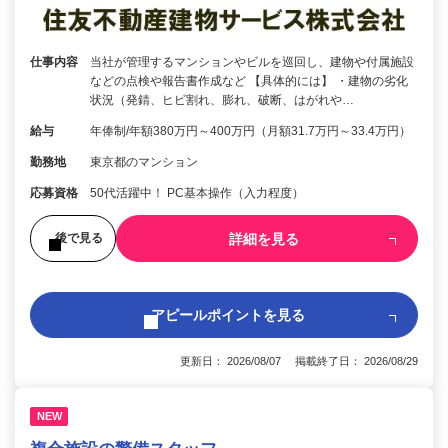
仕事内容
当社が管理するマンションやビルを巡回し、建物や付属施設
などの点検や報告書作成など 【具体的には】 ・建物の劣化
状況（発錆、ヒビ割れ、膨れ、破断、はがれや…
給与
年俸制/年額380万円～400万円（月額31.7万円～33.4万円）
勤務地
東京都のマンション
応募資格
50代活躍中！ PC基本操作（入力程度）
詳細を見る
後で見る
アピールポイントを見る
更新日： 2026/08/07 掲載終了日： 2026/08/29
NEW