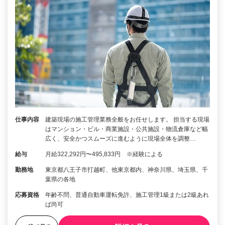
仕事内容
建築現場の施工管理業務全般をお任せします。 担当する現場
はマンション・ビル・商業施設・公共施設・物流倉庫など幅
広く、安全かつスムーズに進むように現場全体を調整…
給与
月給322,292円〜495,833円 ※経験による
勤務地
東京都八王子市打越町、他東京都内、神奈川県、埼玉県、千
葉県の各地
応募資格
年齢不問、普通自動車運転免許、施工管理1級または2級あれ
ば尚可