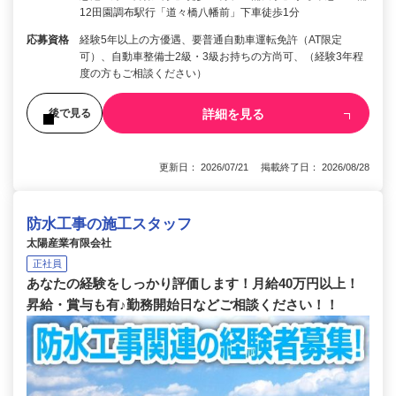
12田園調布駅行「道々橋八幡前」下車徒歩1分
応募資格
経験5年以上の方優遇、要普通自動車運転免許（AT限定
可）、自動車整備士2級・3級お持ちの方尚可、（経験3年程
度の方もご相談ください）
詳細を見る
後で見る
更新日： 2026/07/21 掲載終了日： 2026/08/28
防水工事の施工スタッフ
太陽産業有限会社
正社員
あなたの経験をしっかり評価します！月給40万円以上！
昇給・賞与も有♪勤務開始日などご相談ください！！