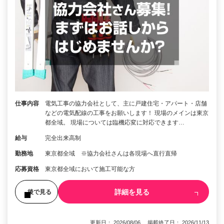
仕事内容
電気工事の協力会社として、主に戸建住宅・アパート・店舗
などの電気配線の工事をお願いします！ 現場のメインは東京
都全域。 現場については臨機応変に対応できます…
給与
完全出来高制
勤務地
東京都全域 ※協力会社さんは各現場へ直行直帰
応募資格
東京都全域において施工可能な方
詳細を見る
後で見る
更新日： 2026/08/06 掲載終了日： 2026/11/13