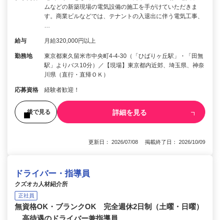
ムなどの新築現場の電気設備の施工を手がけていただきま
す。商業ビルなどでは、テナントの入退出に伴う電気工事、
…
給与
月給320,000円以上
勤務地
東京都東久留米市中央町4-4-30（「ひばりヶ丘駅」・「田無
駅」よりバス10分）／【現場】東京都内近郊、埼玉県、神奈
川県（直行・直帰ＯＫ）
応募資格
経験者歓迎！
詳細を見る
後で見る
更新日： 2026/07/08 掲載終了日： 2026/10/09
ドライバー・指導員
クズオカ人材紹介所
正社員
無資格OK・ブランクOK 完全週休2日制（土曜・日曜）
高待遇のドライバー兼指導員