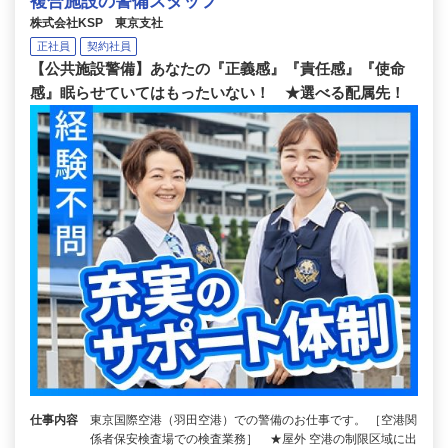
複合施設の警備スタッフ
株式会社KSP 東京支社
正社員
契約社員
【公共施設警備】あなたの『正義感』『責任感』『使命
感』眠らせていてはもったいない！ ★選べる配属先！
仕事内容
東京国際空港（羽田空港）での警備のお仕事です。 ［空港関
係者保安検査場での検査業務］ ★屋外 空港の制限区域に出