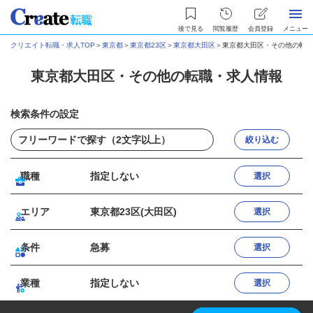
後で見る
閲覧履歴
会員登録
メニュー
クリエイト転職・求人TOP
＞
東京都
＞
東京都23区
＞
東京都大田区
＞
東京都大田区・その他の転職
東京都大田区・その他の転職・求人情報
検索条件の設定
絞り込む
職種
指定しない
選択
エリア
東京都23区(大田区)
選択
条件
急募
選択
業種
指定しない
選択