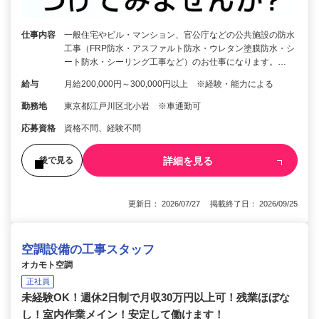
仕事内容
一般住宅やビル・マンション、官公庁などの公共施設の防水
工事（FRP防水・アスファルト防水・ウレタン塗膜防水・シ
ート防水・シーリング工事など）のお仕事になります。…
給与
月給200,000円～300,000円以上 ※経験・能力による
勤務地
東京都江戸川区北小岩 ※車通勤可
応募資格
資格不問、経験不問
詳細を見る
後で見る
更新日： 2026/07/27 掲載終了日： 2026/09/25
空調設備の工事スタッフ
オカモト空調
正社員
未経験OK！週休2日制で月収30万円以上可！残業ほぼな
し！室内作業メイン！安定して働けます！