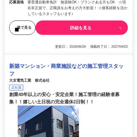
応募資格
要普通自動車免許 無資格OK・ブランクある方もOK ☆現
在非正規で、正職員をお考えの方大歓迎！ ☆接客経験を活か
しているスタッフもいます♪
詳細を見る
後で見る
更新日： 2026/06/26 掲載終了日： 2027/04/02
新築マンション・商業施設などの施工管理スタッ
フ
大京電気工業 株式会社
正社員
創業40年以上の安心・安定企業！施工管理の経験者募
集！！嬉しい土日祝の完全週休2日制！！