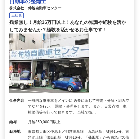
自動車の整備士
株式会社 仲池自動車センター
正社員
残業無し！月給35万円以上！あなたの知識や経験を活か
してみませんか？経験を活かせるお仕事です！
仕事内容
一般的な乗用車をメインに 必要に応じて整備・分解・組み立
てなどを行い、 調整・修理をします。 また、日常点検・車
検整備等も行って頂きます。 当社で扱…
給与
月給350,000円以上
勤務地
東京都大田区仲池上／都営浅草線「西馬込駅」徒歩15分、東
急池上線「御嶽山駅」徒歩16分、「蒲田駅」から東急バス蒲