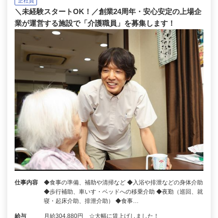
正社員
＼未経験スタートOK！／創業24周年・安心安定の上場企
業が運営する施設で「介護職員」を募集します！
仕事内容
◆食事の準備、補助や清掃など ◆入浴や排泄などの身体介助
◆歩行補助、車いす・ベッドへの移乗介助 ◆夜勤（巡回、就
寝・起床介助、排泄介助） ◆食事…
給与
月給304,880円 ☆大幅に賃上げしました！