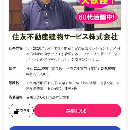
仕事内容
＼＼2026年7月下旬管理開始予定の新規マンション！／／ 住
友不動産建物サービスが管理する、 ファミリー層・ビジネス
パーソンの方を中心とした、分譲マンション…
給与
月給 211,000円 賞与あり ※モデル賞与（年間）240,000円
年収2,772,0…
勤務地
東京都大田区下丸子/東急多摩川線「鵜の木駅」徒歩9分、東
急多摩川線「下丸子駅」徒歩7分
応募資格
★未経験OK！中高年活躍中！
詳細を見る
後で見る