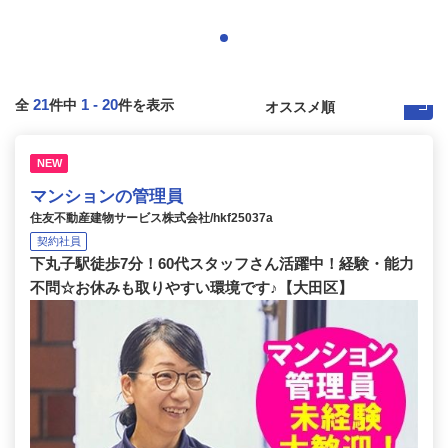
21
1
-
20
全
件中
件を表示
NEW
マンションの管理員
住友不動産建物サービス株式会社/hkf25037a
契約社員
下丸子駅徒歩7分！60代スタッフさん活躍中！経験・能力
不問☆お休みも取りやすい環境です♪【大田区】