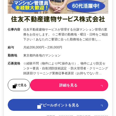
仕事内容
住友不動産建物サービスが管理する分譲マンション管理の業
務をお任せします。 ☆ご希望の勤務地・曜日・日時をご相談
下さい！あなたのご要望に合った勤務地をご紹介致し…
給与
月給206,000円～236,000円
勤務地
東京都内各地のマンション
応募資格
☆経験不問（物件によりPC操作あり）、物件により防災セ
ンター要員・自衛消防技術認定 ・防火管理者・クリーニング
師講習/クリーニング業務従事者講習（お持ちでない方…
詳細を見る
後で見る
アピールポイントを見る