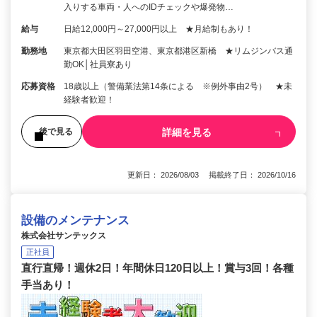
入りする車両・人へのIDチェックや爆発物…
給与
日給12,000円～27,000円以上 ★月給制もあり！
勤務地
東京都大田区羽田空港、東京都港区新橋 ★リムジンバス通
勤OK│社員寮あり
応募資格
18歳以上（警備業法第14条による ※例外事由2号） ★未
経験者歓迎！
詳細を見る
後で見る
更新日： 2026/08/03 掲載終了日： 2026/10/16
設備のメンテナンス
株式会社サンテックス
正社員
直行直帰！週休2日！年間休日120日以上！賞与3回！各種
手当あり！