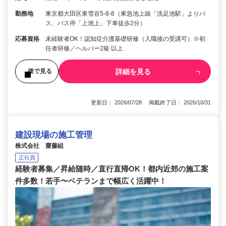
勤務地
東京都大田区東雪谷5‐8‐8（東急池上線「洗足池駅」よりバ
ス、バス停「上池上」下車徒歩2分）
応募資格
未経験者OK！認知症介護基礎研修（入職後の受講可）※初
任者研修／ヘルパー2級 以上
詳細を見る
後で見る
更新日： 2026/07/28 掲載終了日： 2026/10/31
建設現場の施工管理
株式会社 齋藤組
正社員
経験者募集／昇給随時／直行直帰OK！都内近郊の施工案
件多数！若手〜ベテランまで幅広く活躍中！