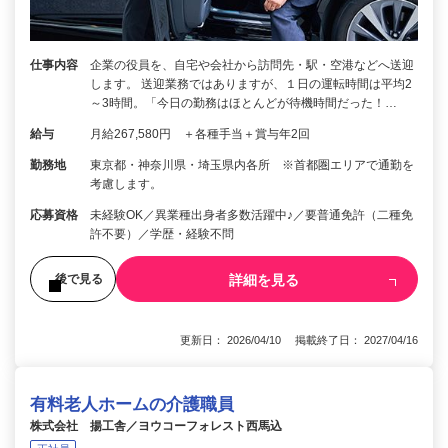
仕事内容
企業の役員を、自宅や会社から訪問先・駅・空港などへ送迎
します。 送迎業務ではありますが、１日の運転時間は平均2
～3時間。「今日の勤務はほとんどが待機時間だった！…
給与
月給267,580円 ＋各種手当＋賞与年2回
勤務地
東京都・神奈川県・埼玉県内各所 ※首都圏エリアで通勤を
考慮します。
応募資格
未経験OK／異業種出身者多数活躍中♪／要普通免許（二種免
許不要）／学歴・経験不問
詳細を見る
後で見る
更新日： 2026/04/10 掲載終了日： 2027/04/16
有料老人ホームの介護職員
株式会社 揚工舎／ヨウコーフォレスト西馬込