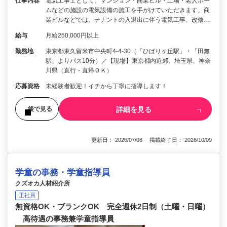
仕事内容
電気工事士として、マンション・商業ビル・工場・老人ホー
ムなどの施設の電気設備の施工を手がけていただきます。商
業ビルなどでは、テナントの入退出に伴う電気工事、改修…
給与
月給250,000円以上
勤務地
東京都東久留米市中央町4-4-30（「ひばりヶ丘駅」・「田無
駅」よりバス10分）／【現場】東京都内近郊、埼玉県、神奈
川県（直行・直帰ＯＫ）
応募資格
未経験者歓迎！イチから丁寧に指導します！
詳細を見る
後で見る
更新日： 2026/07/08 掲載終了日： 2026/10/09
学童の事務・学童指導員
クズオカ人材紹介所
正社員
無資格OK・ブランクOK 完全週休2日制（土曜・日曜）
高待遇の事務兼学童指導員