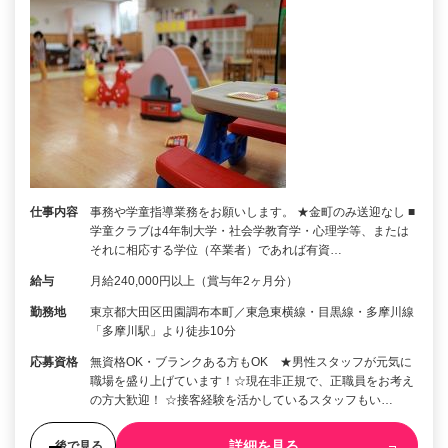
仕事内容
事務や学童指導業務をお願いします。 ★金町のみ送迎なし ■
学童クラブは4年制大学・社会学教育学・心理学等、または
それに相応する学位（卒業者）であれば有資…
給与
月給240,000円以上（賞与年2ヶ月分）
勤務地
東京都大田区田園調布本町／東急東横線・目黒線・多摩川線
「多摩川駅」より徒歩10分
応募資格
無資格OK・ブランクある方もOK ★男性スタッフが元気に
職場を盛り上げています！☆現在非正規で、正職員をお考え
の方大歓迎！ ☆接客経験を活かしているスタッフもい…
詳細を見る
後で見る