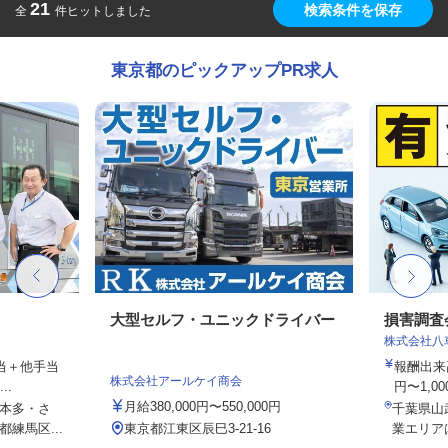
21
検索条件を保存
全
件ヒットしました
東京都のピックアップPR求人
大型セルフ・ユニックドライバー
損害調査
株式会社八
手当＋他手当
報酬出来高
株式会社アールケイ商会
..
円〜1,00
月給380,000円〜550,000円
本多・さ
千葉県山
練馬区...
東京都江東区辰巳3-21-16
業エリア