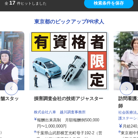
17
検索条件を保存
全
件ヒットしました
東京都のピックアップPR求人
店舗スタッ
損害調査会社の技術アジャスター
訪問看護
師
株式会社八車 越川調査事務所
社会医療法
護ステーシ
報酬出来高制 月額報酬例500,000
円〜1,000,000円
月給240
定）
千葉県山武郡横芝光町母子192-2（営
東京都中