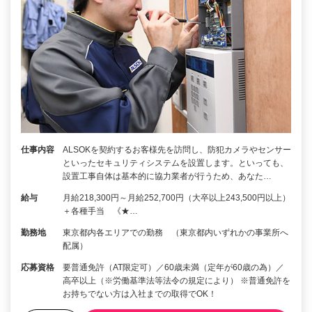
仕事内容
ALSOKを契約するお客様先を訪問し、防犯カメラやセンサー
といったセキュリティシステムを設置します。といっても、
設置工事自体は基本的に協力業者が行うため、あなた…
給与
月給218,300円～月給252,700円（大卒以上243,500円以上）
＋各種手当 《★…
勤務地
東京都内各エリアでの勤務 （東京都内いずれかの事業所へ
配属）
応募資格
要普通免許（AT限定可）／60歳未満（定年が60歳の為）／
高卒以上（※労働基準法等法令の規定により） ※普通免許を
お持ちでない方は入社までの取得でOK！