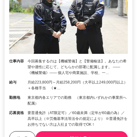
仕事内容
今回募集するのは【機械警備】と【警備輸送】。あなたの希
望や適性に応じて、どちらかの部署に配属します。 ――
《機械警備》―― 個人宅や商業施設、学校、一…
給与
月給223,800円～月給258,200円（大卒以上249,000円以上）
＋各種手当 《★…
勤務地
東京都内各エリアでの勤務 （東京都内いずれかの事業所へ
配属）
応募資格
要普通免許（AT限定可）／60歳未満（定年が60歳の為）／
高卒以上（※労働基準法等法令の規定により） ※普通免許を
お持ちでない方は入社までの取得でOK！