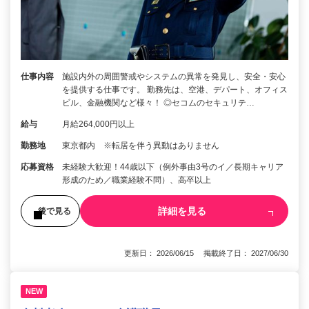
仕事内容
施設内外の周囲警戒やシステムの異常を発見し、安全・安心
を提供する仕事です。 勤務先は、空港、デパート、オフィス
ビル、金融機関など様々！ ◎セコムのセキュリテ…
給与
月給264,000円以上
勤務地
東京都内 ※転居を伴う異動はありません
応募資格
未経験大歓迎！44歳以下（例外事由3号のイ／長期キャリア
形成のため／職業経験不問）、高卒以上
詳細を見る
後で見る
更新日： 2026/06/15 掲載終了日： 2027/06/30
NEW