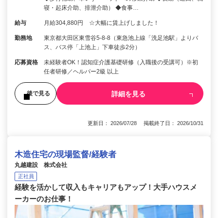
寝・起床介助、排泄介助） ◆食事…
給与
月給304,880円 ☆大幅に賃上げしました！
勤務地
東京都大田区東雪谷5‐8‐8（東急池上線「洗足池駅」よりバ
ス、バス停「上池上」下車徒歩2分）
応募資格
未経験者OK！認知症介護基礎研修（入職後の受講可）※初
任者研修／ヘルパー2級 以上
詳細を見る
後で見る
更新日： 2026/07/28 掲載終了日： 2026/10/31
木造住宅の現場監督/経験者
丸越建設 株式会社
正社員
経験を活かして収入もキャリアもアップ！大手ハウスメ
ーカーのお仕事！