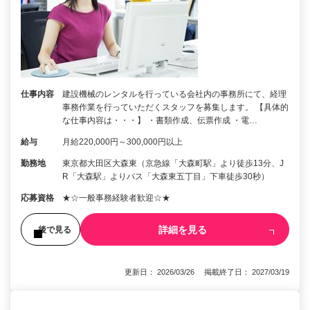
仕事内容
建設機械のレンタルを行っている会社内の事務所にて、経理
事務作業を行っていただくスタッフを募集します。 【具体的
な仕事内容は・・・】 ・書類作成、伝票作成 ・電…
給与
月給220,000円～300,000円以上
勤務地
東京都大田区大森東（京急線「大森町駅」より徒歩13分、J
R「大森駅」よりバス「大森東五丁目」下車徒歩30秒）
応募資格
★☆一般事務経験者歓迎☆★
詳細を見る
後で見る
更新日： 2026/03/26 掲載終了日： 2027/03/19