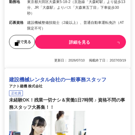
勤務地
東京都大田区大森東5-18-2（京急線「大森町駅」より徒歩13
分、JR「大森駅」よりバス「大森東五丁目」下車徒歩30
秒）
応募資格
建設機械整備技能士（2級以上）、普通自動車運転免許（AT
限定不可）
詳細を見る
後で見る
更新日： 2026/07/10 掲載終了日： 2027/03/19
建設機械レンタル会社の一般事務スタッフ
アクト建機 株式会社
正社員
未経験OK！残業一切ナシ＆実働1日7時間 ♪ 資格不問の事
務スタッフ大募集！！