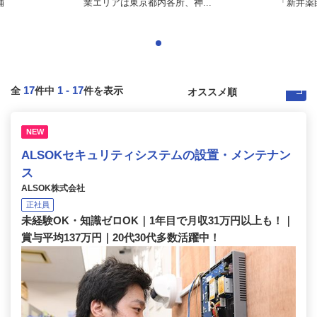
舗
業エリアは東京都内各所、神...
「新井薬
17
1
-
17
全
件中
件を表示
NEW
ALSOKセキュリティシステムの設置・メンテナン
ス
ALSOK株式会社
正社員
未経験OK・知識ゼロOK｜1年目で月収31万円以上も！｜
賞与平均137万円｜20代30代多数活躍中！