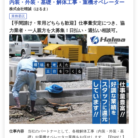
内装・外装・基礎・解体工事・重機オペレーター
株式会社晴誠（はるま）
業務委託
【手間請け・常用どちらも歓迎】仕事量安定につき、協
力業者・一人親方を大募集！日払い・週払い相談可。
仕事内容
当社のパートナーとして、各種解体工事（内装・外装・基
礎）や重機オペレーター業務をお任せします。 【Point！】