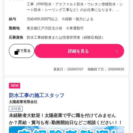
工事（FRP防水・アスファルト防水・ウレタン塗膜防水・シ
ート防水・シーリング工事など）のお仕事になります。…
給与
月給400,000円以上 ※経験・能力による
勤務地
東京都江戸川区北小岩 ※車通勤可
応募資格
防水工事経験者または現場管理者（経験応相談）
詳細を見る
後で見る
更新日： 2026/07/27 掲載終了日： 2026/09/25
NEW
防水工事の施工スタッフ
太陽産業有限会社
正社員
未経験者大歓迎！太陽産業で手に職を付けてみません
か？昇給・賞与も有♪勤務開始日などご相談ください！！