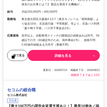
保全のお仕事とは？】 製品を製造する機械が…
給与
月給250,000円～300,000円
勤務地
東京都大田区大森南4-13-7（東京モノレール「昭和島駅」よ
り徒歩10分、京浜急行線「平和島駅」等より、京急バス利用
「森ケ崎十字路」バス停下車徒歩2分）
応募資格
高卒以上、自動車用スイッチの開発設計経験あれば尚可、59
歳以下の方（60歳定年のため、例外事由1号）、資格不問、
CAD操作経験ある方尚可（業種不問）
詳細を見る
後で見る
更新日： 2026/07/14 掲載終了日： 2026/08/21
掲載終了まであと14日
セコムの総合職
セコム株式会社
正社員
【最大100万円の奨学金返還支援あり！】最長10連休／福