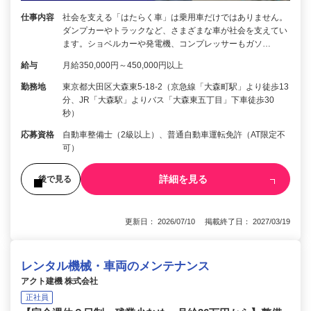
仕事内容
社会を支える「はたらく車」は乗用車だけではありません。
ダンプカーやトラックなど、さまざまな車が社会を支えてい
ます。ショベルカーや発電機、コンプレッサーもガソ…
給与
月給350,000円～450,000円以上
勤務地
東京都大田区大森東5-18-2（京急線「大森町駅」より徒歩13
分、JR「大森駅」よりバス「大森東五丁目」下車徒歩30
秒）
応募資格
自動車整備士（2級以上）、普通自動車運転免許（AT限定不
可）
詳細を見る
後で見る
更新日： 2026/07/10 掲載終了日： 2027/03/19
レンタル機械・車両のメンテナンス
アクト建機 株式会社
正社員