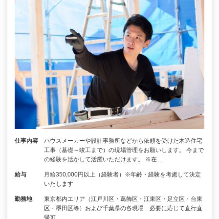
仕事内容
ハウスメーカーや設計事務所などから依頼を受けた木造住宅
工事（基礎～竣工まで）の現場管理をお願いします。 今まで
の経験を活かして活躍いただけます。 ※在…
給与
月給350,000円以上（経験者）※年齢・経験を考慮して決定
いたします
勤務地
東京都内エリア（江戸川区・葛飾区・江東区・足立区・台東
区・墨田区等）および千葉県の各現場 必要に応じて直行直
帰可