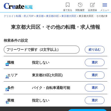
後で見る
閲覧履歴
会員登録
メニュー
クリエイト転職・求人TOP
＞
東京都
＞
東京都23区
＞
東京都大田区
＞
東京都大田区・その他の転職
東京都大田区・その他の転職・求人情報
検索条件の設定
絞り込む
職種
指定しない
選択
エリア
東京都23区(大田区)
選択
条件
バイク・自転車通勤可能
選択
業種
指定しない
選択