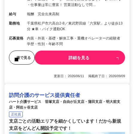
・仕事量は常に豊富！ 営業活動なしで問…
給与
報酬 完全出来高制
勤務地
千葉県松戸市六高台2-8／東武野田線「六実駅」より徒歩13
分 ★車・バイク通勤OK
応募資格
内装・外装・基礎・解体工事・重機オペレーターの経験者
学歴・性別・年齢不問
詳細を見る
後で見る
更新日： 2026/06/11 掲載終了日： 2026/09/09
訪問介護のサービス提供責任者
ハート介護サービス 笹塚支店・自由が丘支店・蒲田支店・明大前支
店・阿佐ヶ谷支店
正社員
支店ごとの活動エリアを細かくしています！だから新規
支店をどんどん開設予定です！