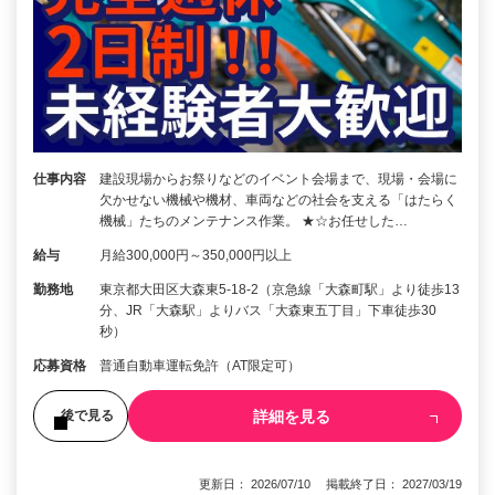
仕事内容
建設現場からお祭りなどのイベント会場まで、現場・会場に
欠かせない機械や機材、車両などの社会を支える「はたらく
機械」たちのメンテナンス作業。 ★☆お任せした…
給与
月給300,000円～350,000円以上
勤務地
東京都大田区大森東5-18-2（京急線「大森町駅」より徒歩13
分、JR「大森駅」よりバス「大森東五丁目」下車徒歩30
秒）
応募資格
普通自動車運転免許（AT限定可）
詳細を見る
後で見る
更新日： 2026/07/10 掲載終了日： 2027/03/19