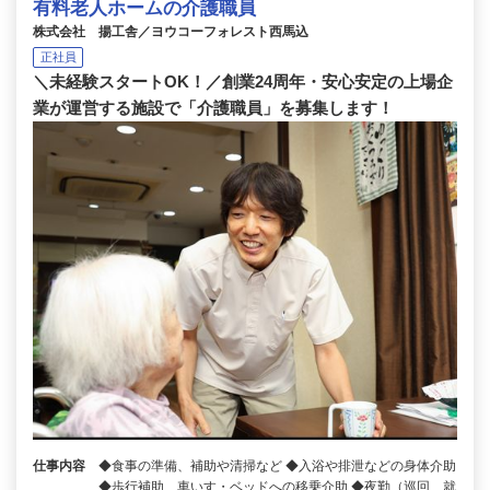
有料老人ホームの介護職員
株式会社 揚工舎／ヨウコーフォレスト西馬込
正社員
＼未経験スタートOK！／創業24周年・安心安定の上場企
業が運営する施設で「介護職員」を募集します！
仕事内容
◆食事の準備、補助や清掃など ◆入浴や排泄などの身体介助
◆歩行補助、車いす・ベッドへの移乗介助 ◆夜勤（巡回、就