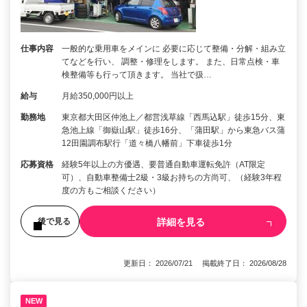
仕事内容
一般的な乗用車をメインに 必要に応じて整備・分解・組み立
てなどを行い、 調整・修理をします。 また、日常点検・車
検整備等も行って頂きます。 当社で扱…
給与
月給350,000円以上
勤務地
東京都大田区仲池上／都営浅草線「西馬込駅」徒歩15分、東
急池上線「御嶽山駅」徒歩16分、「蒲田駅」から東急バス蒲
12田園調布駅行「道々橋八幡前」下車徒歩1分
応募資格
経験5年以上の方優遇、要普通自動車運転免許（AT限定
可）、自動車整備士2級・3級お持ちの方尚可、（経験3年程
度の方もご相談ください）
詳細を見る
後で見る
更新日： 2026/07/21 掲載終了日： 2026/08/28
NEW