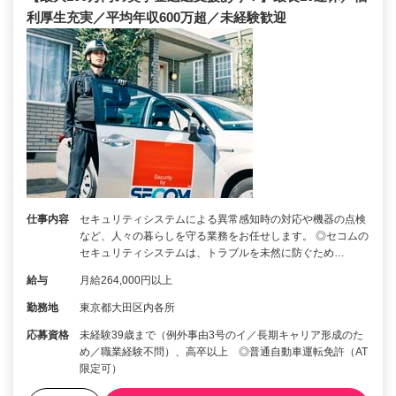
利厚生充実／平均年収600万超／未経験歓迎
仕事内容
セキュリティシステムによる異常感知時の対応や機器の点検
など、人々の暮らしを守る業務をお任せします。 ◎セコムの
セキュリティシステムは、トラブルを未然に防ぐため…
給与
月給264,000円以上
勤務地
東京都大田区内各所
応募資格
未経験39歳まで（例外事由3号のイ／長期キャリア形成のた
め／職業経験不問）、高卒以上 ◎普通自動車運転免許（AT
限定可）