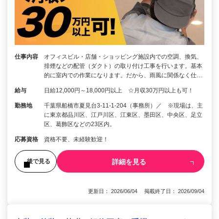
仕事内容
オフィスビル・店舗・ショッピング施設内での空調、換気、
排煙などの配管（ダクト）の取り付け工事を行います。基本
的に室内での作業になります。だから、雨風に関係なく仕…
給与
日給12,000円～18,000円以上 ☆月収30万円以上も可！
勤務地
千葉県船橋市夏見台3-11-1-204（事務所）／ ※現場は、主
に東京都品川区、江戸川区、江東区、墨田区、中央区、足立
区、葛飾区などの23区内。
応募資格
資格不要、未経験歓迎！
詳細を見る
後で見る
更新日： 2026/06/04 掲載終了日： 2026/09/04