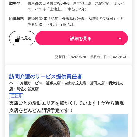
勤務地
東京都大田区東雪谷5‐8‐8（東急池上線「洗足池駅」よりバ
ス、バス停「上池上」下車徒歩2分）
応募資格
未経験者OK！認知症介護基礎研修（入職後の受講可）※初
任者研修／ヘルパー2級 以上
詳細を見る
後で見る
更新日： 2026/07/28 掲載終了日： 2026/10/31
訪問介護のサービス提供責任者
ハート介護サービス 笹塚支店・自由が丘支店・蒲田支店・明大前支
店・阿佐ヶ谷支店
正社員
支店ごとの活動エリアを細かくしています！だから新規
支店をどんどん開設予定です！