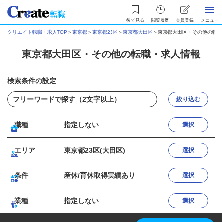
後で見る
閲覧履歴
会員登録
メニュー
クリエイト転職・求人TOP
＞
東京都
＞
東京都23区
＞
東京都大田区
＞
東京都大田区・その他の転職
東京都大田区・その他の転職・求人情報
検索条件の設定
絞り込む
職種
指定しない
選択
エリア
東京都23区(大田区)
選択
条件
産休/育休取得実績あり
選択
業種
指定しない
選択