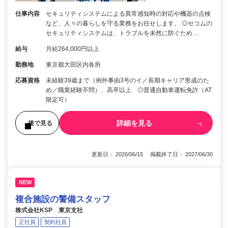
仕事内容
セキュリティシステムによる異常感知時の対応や機器の点検
など、人々の暮らしを守る業務をお任せします。 ◎セコムの
セキュリティシステムは、トラブルを未然に防ぐため…
給与
月給264,000円以上
勤務地
東京都大田区内各所
応募資格
未経験39歳まで（例外事由3号のイ／長期キャリア形成のた
め／職業経験不問）、高卒以上 ◎普通自動車運転免許（AT
限定可）
詳細を見る
後で見る
更新日： 2026/06/15 掲載終了日： 2027/06/30
NEW
複合施設の警備スタッフ
株式会社KSP 東京支社
正社員
契約社員