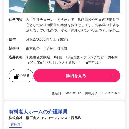
仕事内容
大手牛丼チェーン『すき家』で、店内清掃や翌日の準備を中
心とした深夜時間帯の業務をお任せします。お客様の来店も
落ち着いているので、接客・調理などは少なめです。その…
給与
月収270,000円以上（想定）
勤務地
東京都の「すき家」各店舗
応募資格
未経験者大歓迎 ■年齢・転職回数・ブランクなど一切不問
（40～50代で入社した人も多数！） ■高卒以上
詳細を見る
後で見る
更新日： 2026/04/17 掲載終了日： 2027/04/23
有料老人ホームの介護職員
株式会社 揚工舎／ヨウコーフォレスト西馬込
正社員