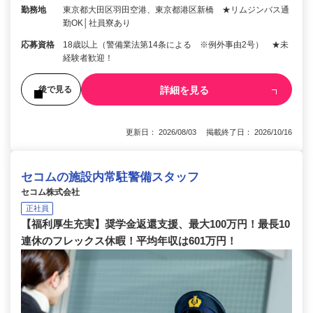
勤務地
東京都大田区羽田空港、東京都港区新橋 ★リムジンバス通
勤OK│社員寮あり
応募資格
18歳以上（警備業法第14条による ※例外事由2号） ★未
経験者歓迎！
詳細を見る
後で見る
更新日： 2026/08/03 掲載終了日： 2026/10/16
セコムの施設内常駐警備スタッフ
セコム株式会社
正社員
【福利厚生充実】奨学金返還支援、最大100万円！最長10
連休のフレックス休暇！平均年収は601万円！