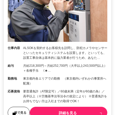
仕事内容
ALSOKを契約するお客様先を訪問し、防犯カメラやセンサー
といったセキュリティシステムを設置します。といっても、
設置工事自体は基本的に協力業者が行うため、あなた…
給与
月給218,300円～月給252,700円（大卒以上243,500円以上）
＋各種手当 《★…
勤務地
東京都内各エリアでの勤務 （東京都内いずれかの事業所へ
配属）
応募資格
要普通免許（AT限定可）／60歳未満（定年が60歳の為）／
高卒以上（※労働基準法等法令の規定により） ※普通免許を
お持ちでない方は入社までの取得でOK！
詳細を見る
後で見る