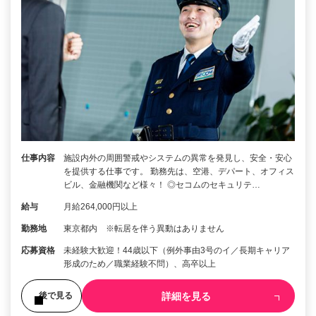
仕事内容
施設内外の周囲警戒やシステムの異常を発見し、安全・安心
を提供する仕事です。 勤務先は、空港、デパート、オフィス
ビル、金融機関など様々！ ◎セコムのセキュリテ…
給与
月給264,000円以上
勤務地
東京都内 ※転居を伴う異動はありません
応募資格
未経験大歓迎！44歳以下（例外事由3号のイ／長期キャリア
形成のため／職業経験不問）、高卒以上
詳細を見る
後で見る