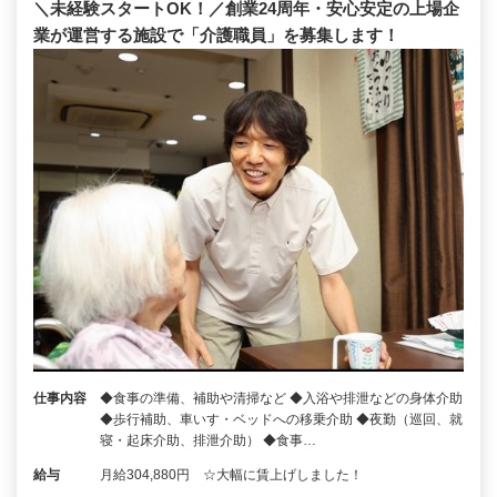
＼未経験スタートOK！／創業24周年・安心安定の上場企
業が運営する施設で「介護職員」を募集します！
仕事内容
◆食事の準備、補助や清掃など ◆入浴や排泄などの身体介助
◆歩行補助、車いす・ベッドへの移乗介助 ◆夜勤（巡回、就
寝・起床介助、排泄介助） ◆食事…
給与
月給304,880円 ☆大幅に賃上げしました！