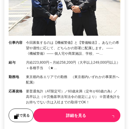
仕事内容
今回募集するのは【機械警備】と【警備輸送】。あなたの希
望や適性に応じて、どちらかの部署に配属します。 ――
《機械警備》―― 個人宅や商業施設、学校、一…
給与
月給223,800円～月給258,200円（大卒以上249,000円以上）
＋各種手当 《★…
勤務地
東京都内各エリアでの勤務 （東京都内いずれかの事業所へ
配属）
応募資格
要普通免許（AT限定可）／60歳未満（定年が60歳の為）／
高卒以上（※労働基準法等法令の規定により） ※普通免許を
お持ちでない方は入社までの取得でOK！
詳細を見る
後で見る