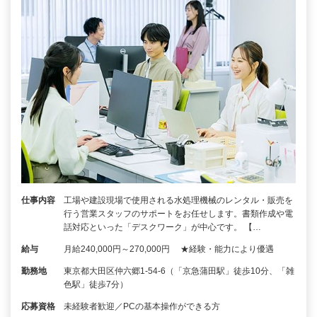
仕事内容
工場や建設現場で使用される水処理機械のレンタル・販売を
行う営業スタッフのサポートをお任せします。書類作成や電
話対応といった「デスクワーク」が中心です。 【…
給与
月給240,000円～270,000円 ★経験・能力により優遇
勤務地
東京都大田区仲六郷1-54-6（「京急蒲田駅」徒歩10分、「雑
色駅」徒歩7分）
応募資格
未経験者歓迎／PCの基本操作ができる方