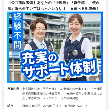
【公共施設警備】あなたの『正義感』『責任感』『使命
感』眠らせていてはもったいない！ ★選べる配属先！
仕事内容
東京国際空港（羽田空港）での警備のお仕事です。 ［空港関
係者保安検査場での検査業務］ ★屋外 空港の制限区域に出
入りする車両・人へのIDチェックや爆発物…
給与
日給12,000円～27,000円以上 ★月給制もあり！