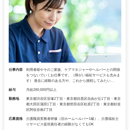
仕事内容
利用者様やそのご家族、ケアマネジャーやヘルパーとの関係
をつないでいくお仕事です。（障がい福祉サービスも含みま
す） 過去に経験のある方や、これから挑戦してみたい…
給与
月給280,000円以上
勤務地
東京都渋谷区笹塚2丁目・東京都目黒区自由が丘1丁目・東京
都大田区蒲田1丁目・東京都世田谷区松原2丁目・東京都杉並
区阿佐谷南2丁目
応募資格
介護職員実務者研修（旧ホームヘルパー1級）、介護福祉士
☆サービス提供責任者の経験がなくてもOK