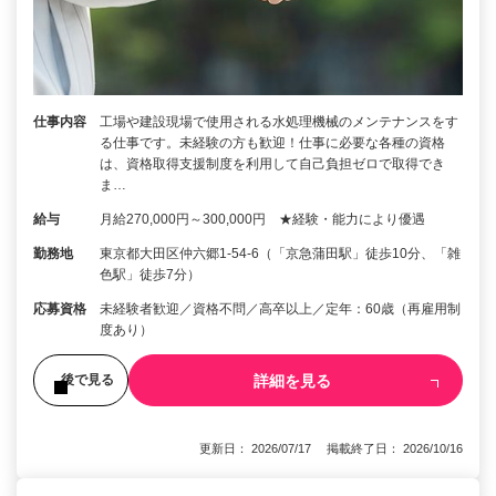
仕事内容
工場や建設現場で使用される水処理機械のメンテナンスをす
る仕事です。未経験の方も歓迎！仕事に必要な各種の資格
は、資格取得支援制度を利用して自己負担ゼロで取得でき
ま…
給与
月給270,000円～300,000円 ★経験・能力により優遇
勤務地
東京都大田区仲六郷1-54-6（「京急蒲田駅」徒歩10分、「雑
色駅」徒歩7分）
応募資格
未経験者歓迎／資格不問／高卒以上／定年：60歳（再雇用制
度あり）
詳細を見る
後で見る
更新日： 2026/07/17 掲載終了日： 2026/10/16