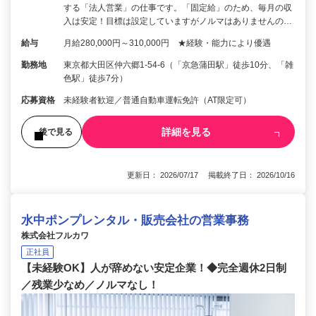
する「法人営業」の仕事です。「固定給」のため、毎月の収
入は安定！目標は設定していますがノルマはありませんの…
給与
月給280,000円～310,000円 ★経験・能力により優遇
勤務地
東京都大田区仲六郷1-54-6（「京急蒲田駅」徒歩10分、「雑
色駅」徒歩7分）
応募資格
未経験者歓迎／普通自動車運転免許（AT限定可）
詳細を見る
後で見る
更新日： 2026/07/17 掲載終了日： 2026/10/16
水中ポンプレンタル・販売会社の営業事務
株式会社フルカワ
正社員
【未経験OK】人が辞めない安定企業！◆完全週休2日制
／残業少なめ／ノルマなし！