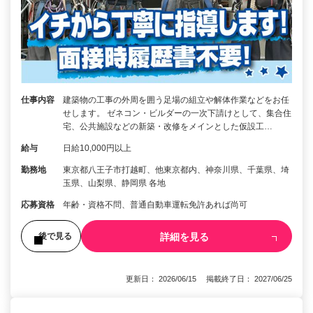
仕事内容
建築物の工事の外周を囲う足場の組立や解体作業などをお任
せします。 ゼネコン・ビルダーの一次下請けとして、集合住
宅、公共施設などの新築・改修をメインとした仮設工…
給与
日給10,000円以上
勤務地
東京都八王子市打越町、他東京都内、神奈川県、千葉県、埼
玉県、山梨県、静岡県 各地
応募資格
年齢・資格不問、普通自動車運転免許あれば尚可
詳細を見る
後で見る
更新日： 2026/06/15 掲載終了日： 2027/06/25