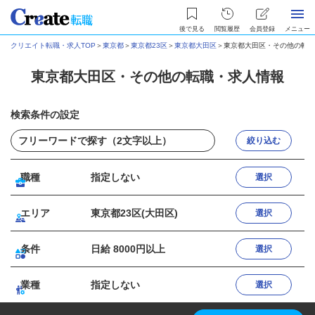
後で見る
閲覧履歴
会員登録
メニュー
クリエイト転職・求人TOP
＞
東京都
＞
東京都23区
＞
東京都大田区
＞
東京都大田区・その他の転職
東京都大田区・その他の転職・求人情報
検索条件の設定
絞り込む
職種
指定しない
選択
エリア
東京都23区(大田区)
選択
条件
日給 8000円以上
選択
業種
指定しない
選択