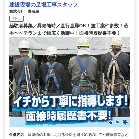
建設現場の足場工事スタッフ
株式会社 齋藤組
正社員
経験者募集／昇給随時／直行直帰OK！施工案件多数！若
手〜ベテランまで幅広く活躍中！面接時履歴書不要！
仕事内容
建築物の工事における外周を囲う足場の組立や解体作業など