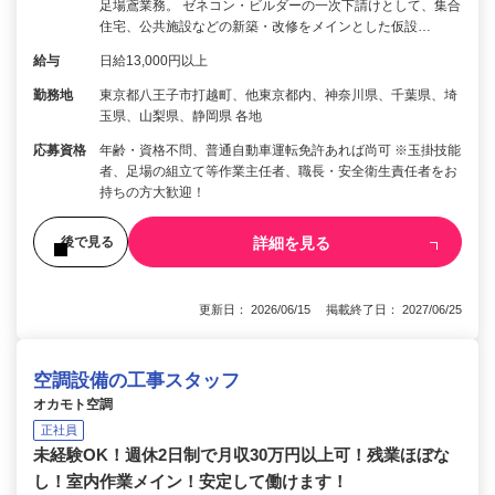
足場鳶業務。 ゼネコン・ビルダーの一次下請けとして、集合
住宅、公共施設などの新築・改修をメインとした仮設…
給与
日給13,000円以上
勤務地
東京都八王子市打越町、他東京都内、神奈川県、千葉県、埼
玉県、山梨県、静岡県 各地
応募資格
年齢・資格不問、普通自動車運転免許あれば尚可 ※玉掛技能
者、足場の組立て等作業主任者、職長・安全衛生責任者をお
持ちの方大歓迎！
詳細を見る
後で見る
更新日： 2026/06/15 掲載終了日： 2027/06/25
空調設備の工事スタッフ
オカモト空調
正社員
未経験OK！週休2日制で月収30万円以上可！残業ほぼな
し！室内作業メイン！安定して働けます！