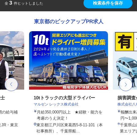
3
検索条件を保存
全
件ヒットしました
東京都のピックアップPR求人
転士
10tトラックの大型ドライバー
損害調査
マルゼン レックス株式会社
株式会社八
年間の給与補
月給350,000円以上 ★経験・能力を
報酬出来高
考慮のうえ決定！
円〜1,00
（JR・東京
東京都江戸川区東葛西5-8-11-101（本
千葉県山
社事務所）、千葉県船...
業エリア